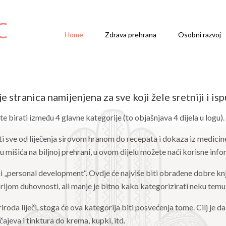
Home
Zdrava prehrana
Osobni razvoj
 stranica namijenjena za sve koji žele sretniji i ispu
 birati između 4 glavne kategorije (to objašnjava 4 dijela u logu).
iti sve od liječenja sirovom hranom do recepata i dokaza iz medicine
u mišića na biljnoj prehrani, u ovom dijelu možete naći korisne info
i „personal development“. Ovdje će najviše biti obrađene dobre knji
ijom duhovnosti, ali manje je bitno kako kategorizirati neku temu,
iroda liječi, stoga će ova kategorija biti posvećenja tome. Cilj je d
čajeva i tinktura do krema, kupki, itd.