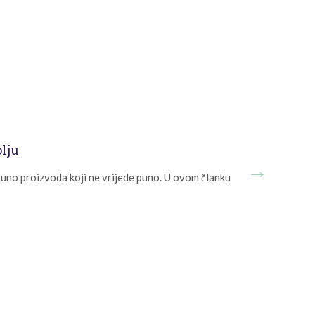
olju
 puno proizvoda koji ne vrijede puno. U ovom članku
Svi misle da zn