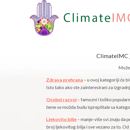
ClimateIMC je
Možete
Zdrava prehrana
– u ovoj kategoriji će b
Isto tako ako ste zainteresirani za izgradnj
Osobni razvoj
– famozni i toliko popularn
teme se možda budu ispreplitale sa kategor
Ljekovito bilje
– manje-više svi znaju da pr
broj ljekovitog bilja i sve vezano za to. Od 