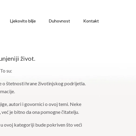
Ljekovito bilje
Duhovnost
Kontakt
njeniji život.
 To su:
 o štetnosti hrane životinjskog podrijetla.
rmacije.
ge, autori i govornici o ovoj temi. Neke
 već je bitno da ona pomogne čitatelju.
a u ovoj kategoriji bude pokriven što veći