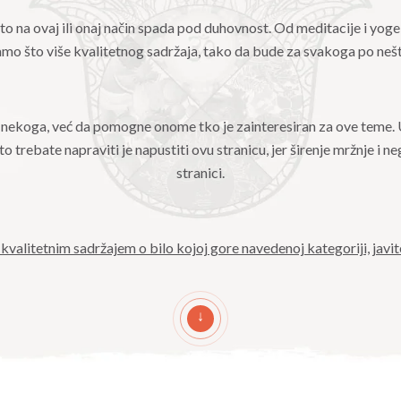
 što na ovaj ili onaj način spada pod duhovnost. Od meditacije i yoge 
mamo što više kvalitetnog sadržaja, tako da bude za svakoga po neš
edi nekoga, već da pomogne onome tko je zainteresiran za ove teme.
to trebate napraviti je napustiti ovu stranicu, jer širenje mržnje i n
stranici.
a kvalitetnim sadržajem o bilo kojoj gore navedenoj kategoriji, javi
↓