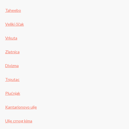
Taheebo
Veliki čičak
Vrkuta
Zlatnica
Divizma
Trputac
Plućnjak
Kantarionovo ulje
Ulje crnog kima