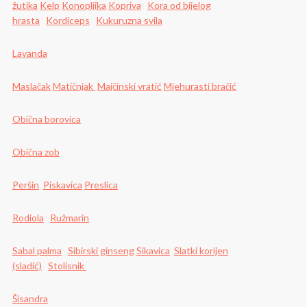
žutika
Kelp
Konopljika
Kopriva
Kora od bijelog
hrasta
Kordiceps
Kukuruzna svila
Lavanda
Maslačak
Matičnjak
Majčinski vratić
Mjehurasti bračić
Obična borovica
Obična zob
Peršin
Piskavica
Preslica
Rodiola
Ružmarin
Sabal palma
Sibirski ginseng
Sikavica
Slatki korijen
(sladić)
Stolisnik
Šisandra