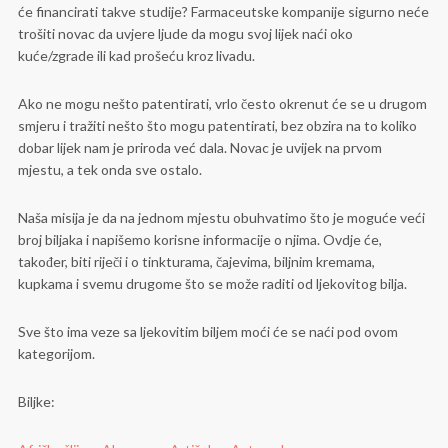
će financirati takve studije? Farmaceutske kompanije sigurno neće
trošiti novac da uvjere ljude da mogu svoj lijek naći oko
kuće/zgrade ili kad prošeću kroz livadu.
Ako ne mogu nešto patentirati, vrlo često okrenut će se u drugom
smjeru i tražiti nešto što mogu patentirati, bez obzira na to koliko
dobar lijek nam je priroda već dala. Novac je uvijek na prvom
mjestu, a tek onda sve ostalo.
Naša misija je da na jednom mjestu obuhvatimo što je moguće veći
broj biljaka i napišemo korisne informacije o njima. Ovdje će,
također, biti riječi i o tinkturama, čajevima, biljnim kremama,
kupkama i svemu drugome što se može raditi od ljekovitog bilja.
Sve što ima veze sa ljekovitim biljem moći će se naći pod ovom
kategorijom.
Biljke: