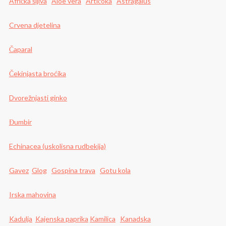
Afrička šljiva
Aloe vera
Artičoka
Astragalus
Crvena djetelina
Čaparal
Čekinjasta broćika
Dvorežnjasti ginko
Đumbir
Echinacea (uskolisna rudbekija)
Gavez
Glog
Gospina trava
Gotu kola
Irska mahovina
Kadulja
Kajenska paprika
Kamilica
Kanadska