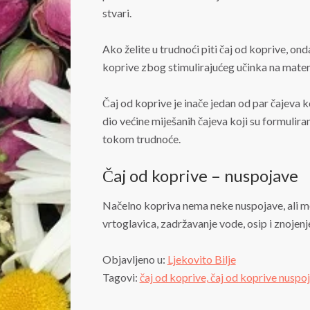
stvari.
Ako želite u trudnoći piti čaj od koprive, on
koprive zbog stimulirajućeg učinka na matern
Čaj od koprive je inače jedan od par čajeva k
dio većine miješanih čajeva koji su formulir
tokom trudnoće.
Čaj od koprive – nuspojave
Načelno kopriva nema neke nuspojave, ali mog
vrtoglavica, zadržavanje vode, osip i znojen
Objavljeno u:
Ljekovito Bilje
Tagovi:
čaj od koprive,
čaj od koprive nuspo