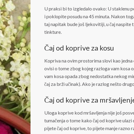
U praksi bi to izgledalo ovako: U staklenu p
i poklopite posudu na 45 minuta. Nakon toga 
taj napitak bude još ljekovitiji, u čaj naspite
tinkture.
Čaj od koprive za kosu
Kopriva na ovim prostorima slovi kao jedna od
ovisi o tome zbog kojeg razloga vam kosa opa
vam kosa opada zbog nedostatka nekog miner
čaj za brži učinak). Ako je razlog nešto drug
Čaj od koprive za mršavljenj
Uloga koprive kod mršavljenja nije još posve 
tumačenja o tome kako čaj od koprive ulazi du
pijete čaj od koprive, to pijete manje razno