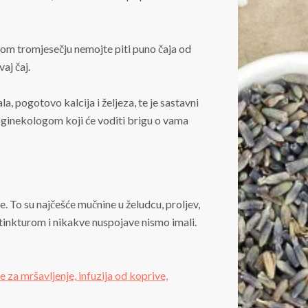
om tromjesečju nemojte piti puno čaja od
aj čaj.
, pogotovo kalcija i željeza, te je sastavni
a ginekologom koji će voditi brigu o vama
 To su najčešće mučnine u želudcu, proljev,
 tinkturom i nikakve nuspojave nismo imali.
e za mršavljenje,
infuzija od koprive,