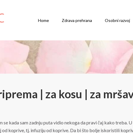
Home
Zdrava prehrana
Osobni razvoj
riprema | za kosu | za mršav
ećam se kada sam zadnju puta vidio nekoga da pravi čaj kako treba
od koprive, tj. infuziju od koprive. Da bi što bolje iskoristili kopriv