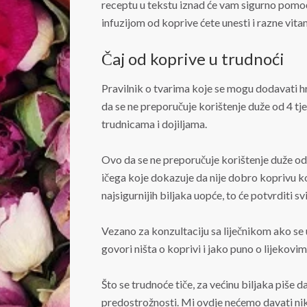
receptu u tekstu iznad će vam sigurno pomoć
infuzijom od koprive ćete unesti i razne vit
Čaj od koprive u trudnoći
Pravilnik o tvarima koje se mogu dodavati hra
da se ne preporučuje korištenje duže od 4 tje
trudnicama i dojiljama.
Ovo da se ne preporučuje korištenje duže od 4
ičega koje dokazuje da nije dobro koprivu kor
najsigurnijih biljaka uopće, to će potvrditi svi
Vezano za konzultaciju sa liječnikom ako se uz
govori ništa o koprivi i jako puno o lijekovim
Što se trudnoće tiče, za većinu biljaka piše 
predostrožnosti. Mi ovdje nećemo davati nik