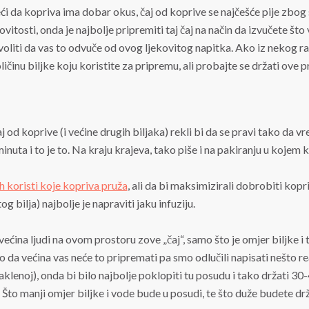
ći da kopriva ima dobar okus, čaj od koprive se najčešće pije zbog 
tosti, onda je najbolje pripremiti taj čaj na način da izvučete što viš
oliti da vas to odvuče od ovog ljekovitog napitka. Ako iz nekog raz
ičinu biljke koju koristite za pripremu, ali probajte se držati ove 
od koprive (i većine drugih biljaka) rekli bi da se pravi tako da vre
uta i to je to. Na kraju krajeva, tako piše i na pakiranju u kojem ku
 koristi koje kopriva pruža
, ali da bi maksimizirali dobrobiti kopriv
 bilja) najbolje je napraviti jaku infuziju.
i većina ljudi na ovom prostoru zove „čaj“, samo što je omjer biljke 
amo da većina vas neće to pripremati pa smo odlučili napisati nešto re
aklenoj), onda bi bilo najbolje poklopiti tu posudu i tako držati 30
e. Što manji omjer biljke i vode bude u posudi, te što duže budete drž