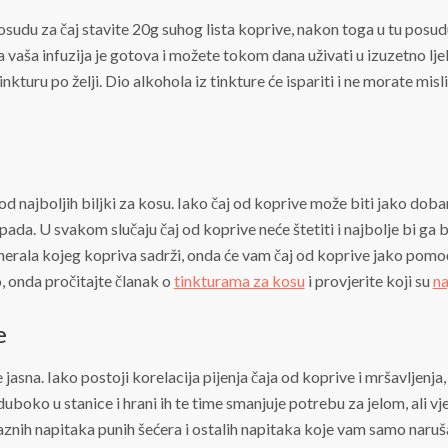
osudu za čaj stavite 20g suhog lista koprive, nakon toga u tu posu
vaša infuzija je gotova i možete tokom dana uživati u izuzetno lje
 tinkturu po želji. Dio alkohola iz tinkture će ispariti i ne morate mis
 najboljih biljki za kosu. Iako čaj od koprive može biti jako dobar
da. U svakom slučaju čaj od koprive neće štetiti i najbolje bi ga b
ala kojeg kopriva sadrži, onda će vam čaj od koprive jako pomoć
o, onda pročitajte članak o
tinkturama za kosu
i provjerite koji su
na
e
jasna. Iako postoji korelacija pijenja čaja od koprive i mršavljenja
boko u stanice i hrani ih te time smanjuje potrebu za jelom, ali vje
 raznih napitaka punih šećera i ostalih napitaka koje vam samo naru