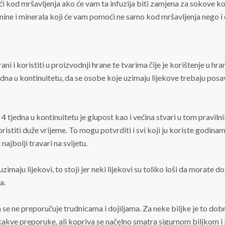
i kod mršavljenja ako će vam ta infuzija biti zamjena za sokove k
amine i minerala koji će vam pomoći ne samo kod mršavljenja nego i 
ni i koristiti u proizvodnji hrane te tvarima čije je korištenje u hr
dna u kontinuitetu, da se osobe koje uzimaju lijekove trebaju posav
 tjedna u kontinuitetu je glupost kao i većina stvari u tom praviln
istiti duže vrijeme. To mogu potvrditi i svi koji ju koriste godinam
 najbolji travari na svijetu.
imaju lijekovi, to stoji jer neki lijekovi su toliko loši da morate do
a.
da se ne preporučuje trudnicama i dojiljama. Za neke biljke je to d
akve preporuke, ali kopriva se načelno smatra sigurnom biljkom i 