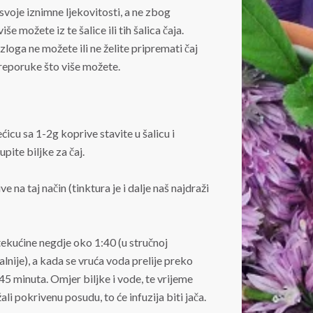
svoje iznimne ljekovitosti, a ne zbog
e možete iz te šalice ili tih šalica čaja.
loga ne možete ili ne želite pripremati čaj
preporuke što više možete.
ćicu sa 1-2g koprive stavite u šalicu i
pite biljke za čaj.
e na taj način (tinktura je i dalje naš najdraži
i tekućine negdje oko 1:40 (u stručnoj
alnije), a kada se vruća voda prelije preko
-45 minuta. Omjer biljke i vode, te vrijeme
ali pokrivenu posudu, to će infuzija biti jača.