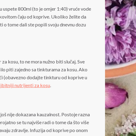
du uspete 800ml (to je omjer 1:40) vruće vode
kovitom čaju od koprive. Ukoliko želite da
liti o tome dali ste popili svoju dnevnu dozu
 za kosu, to ne mora nužno biti slučaj. Sve
ilo piti zajedno sa tinkturama za kosu. Ako
i (obavezno dodajte tinkturu od koprive u
jbitniji nutrijenti za kosu
.
, još nije dokazana kauzalnost. Postoje razna
rojatno se tu najviše radi o tome da što više
šavaju zdravlje. Infuzija od koprive po onom