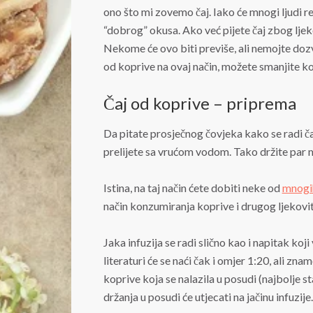
ono što mi zovemo čaj. Iako će mnogi ljudi re
“dobrog” okusa. Ako već pijete čaj zbog ljekovi
Nekome će ovo biti previše, ali nemojte dozv
od koprive na ovaj način, možete smanjite kol
Čaj od koprive – priprema
Da pitate prosječnog čovjeka kako se radi čaj 
prelijete sa vrućom vodom. Tako držite par min
Istina, na taj način ćete dobiti neke od
mnogih
način konzumiranja koprive i drugog ljekovitog
Jaka infuzija se radi slično kao i napitak koj
literaturi će se naći čak i omjer 1:20, ali zn
koprive koja se nalazila u posudi (najbolje st
držanja u posudi će utjecati na jačinu infuzij