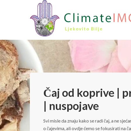
Ljekovito Bilje
Čaj od koprive | p
| nuspojave
Svi misle da znaju kako se radi čaj, a ne sj
o čajevima, ali ovdje ćemo se fokusirati na čaj 