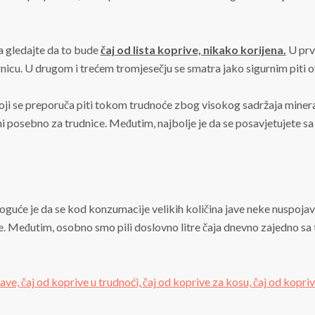
da gledajte da to bude
čaj od lista koprive, nikako korijena.
U prv
icu. U drugom i trećem tromjesečju se smatra jako sigurnim piti ov
oji se preporuča piti tokom trudnoće zbog visokog sadržaja minerala
ani posebno za trudnice. Međutim, najbolje je da se posavjetujete s
uće je da se kod konzumacije velikih količina jave neke nuspojave.
je. Međutim, osobno smo pili doslovno litre čaja dnevno zajedno sa
jave,
čaj od koprive u trudnoći,
čaj od koprive za kosu,
čaj od kopriv