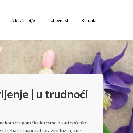
Ljekovito bilje
Duhovnost
Kontakt
ljenje | u trudnoći
. U nekom drugom članku ćemo pisati općenito
u, trebali bi napraviti pravu infuziju, a ne