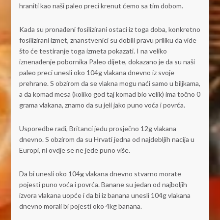
hraniti kao naši paleo preci krenut ćemo sa tim dobom.
Kada su pronađeni fosilizirani ostaci iz toga doba, konkretno
fosilizirani izmet, znanstvenici su dobili pravu priliku da vide
što će testiranje toga izmeta pokazati. I na veliko
iznenađenje pobornika Paleo dijete, dokazano je da su naši
paleo preci unesli oko 104g vlakana dnevno iz svoje
prehrane. S obzirom da se vlakna mogu naći samo u biljkama,
a da komad mesa (koliko god taj komad bio velik) ima točno 0
grama vlakana, znamo da su jeli jako puno voća i povrća.
Usporedbe radi, Britanci jedu prosječno 12g vlakana
dnevno. S obzirom da su Hrvati jedna od najdebljih nacija u
Europi, ni ovdje se ne jede puno više.
Da bi unesli oko 104g vlakana dnevno stvarno morate
pojesti puno voća i povrća. Banane su jedan od najboljih
izvora vlakana uopće i da bi iz banana unesli 104g vlakana
dnevno morali bi pojesti oko 4kg banana.