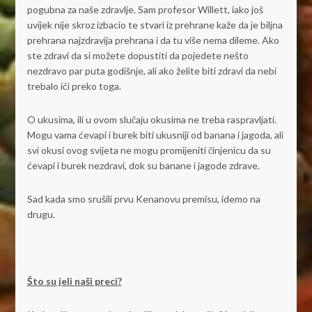
pogubna za naše zdravlje. Sam profesor Willett, iako još
uvijek nije skroz izbacio te stvari iz prehrane kaže da je biljna
prehrana najzdravija prehrana i da tu više nema dileme. Ako
ste zdravi da si možete dopustiti da pojedete nešto
nezdravo par puta godišnje, ali ako želite biti zdravi da nebi
trebalo ići preko toga.
O ukusima, ili u ovom slučaju okusima ne treba raspravljati.
Mogu vama ćevapi i burek biti ukusniji od banana i jagoda, ali
svi okusi ovog svijeta ne mogu promijeniti činjenicu da su
ćevapi i burek nezdravi, dok su banane i jagode zdrave.
Sad kada smo srušili prvu Kenanovu premisu, idemo na
drugu.
Što su jeli naši preci?