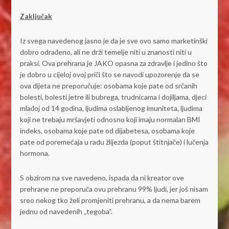
Zaključak
Iz svega navedenog jasno je da je sve ovo samo marketinški
dobro odrađeno, ali ne drži temelje niti u znanosti niti u
praksi. Ova prehrana je JAKO opasna za zdravlje i jedino što
je dobro u cijeloj ovoj priči što se navodi upozorenje da se
ova dijeta ne preporučuje: osobama koje pate od srčanih
bolesti, bolesti jetre ili bubrega, trudnicama i dojiljama, djeci
mlađoj od 14 godina, ljudima oslabljenog imuniteta, ljudima
koji ne trebaju mršavjeti odnosno koji imaju normalan BMI
indeks, osobama koje pate od dijabetesa, osobama koje
pate od poremećaja u radu žlijezda (poput štitnjače) i lučenja
hormona.
S obzirom na sve navedeno, ispada da ni kreator ove
prehrane ne preporuča ovu prehranu 99% ljudi, jer još nisam
sreo nekog tko želi promjeniti prehranu, a da nema barem
jednu od navedenih „tegoba“.