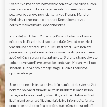
Svatko tko ima dobro poznavanje tematike kad sluša autora
ove prehrane kotrlja očima jer se vidi fundamentalno ne
poznavanje osnova nutricionizma kod Kenana Mandre.
Međutim, to neznanje o prehrani Kenan kompenzira
odličnim marketinškim sposobnostima.
Kada slušate kako priča svoju priču o odlasku u neko malo
mjesto u Italiji gdje ljudi kao puno duže žive od prosjeka i
vraćanju na prehranu koju su jeli naši preci – ako nemate
puno znanja o prehrani i nutricionizmu, to što priča stvarno
zvuči odlično i stvara sliku autoriteta. S druge strane ako ste
dobar poznavatelj ove tematike, onda vam Kenan zvuči kao
šarlatan i ljuti vas što prodaje maglu ljudima i narušava
njihovo zdravlje.
Ja osobno ne mislim da on ima lošu namjeru i da svjesno želi
nekome pokvariti zdravlje, ali veliki problem je kada netko
tko nije educiran o nekoj stvari (koja je toliko bitna za život
ljudi) glumi autoritet i ljudima daje krive informacije, jer ako
primjerice netko tko ima kroničnu bubrežnu bolest odluči