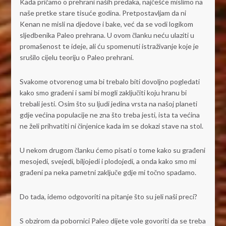
Kada pričamo o prehrani naših predaka, najčešće mislimo na
naše pretke stare tisuće godina. Pretpostavljam da ni
Kenan ne misli na djedove i bake, već da se vodi logikom
sljedbenika Paleo prehrana. U ovom članku neću ulaziti u
promašenost te ideje, ali ću spomenuti istraživanje koje je
srušilo cijelu teoriju o Paleo prehrani.
Svakome otvorenog uma bi trebalo biti dovoljno pogledati
kako smo građeni i sami bi mogli zaključiti koju hranu bi
trebali jesti. Osim što su ljudi jedina vrsta na našoj planeti
gdje većina populacije ne zna što treba jesti, ista ta većina
ne želi prihvatiti ni činjenice kada im se dokazi stave na stol.
U nekom drugom članku ćemo pisati o tome kako su građeni
mesojedi, svejedi, biljojedi i plodojedi, a onda kako smo mi
građeni pa neka pametni zaključe gdje mi točno spadamo.
Do tada, idemo odgovoriti na pitanje što su jeli naši preci?
S obzirom da pobornici Paleo dijete vole govoriti da se treba