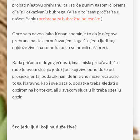
probati njegovu prehranu, taj isti će punim gasom ići prema
dijalizi i otkazivanju bubrega. (Više o toj temi pročitajte u
našem članku
prehrana za bubrežne bolesnike
.)
Gore sam naveo kako Kenan spominje to da je njegova
prehrana nastala proučavanjem toga što jedu ljudi koji
najduže žive i na tome kako su se hranili naši preci.
Kada pričamo o dugovječnosti, ima smisla proučavati što
rade (u ovom slučaju jedu) ljudi koji žive puno duže od
prosjeka jer taj podatak nam definitivno može reći puno
toga. Naravno, kao i sve ostalo, podatke treba gledati s
obzirom na kontekst, ali u svakom slučaju ih treba uzeti u
obzir.
Što jedu ljudi koji najduže žive?