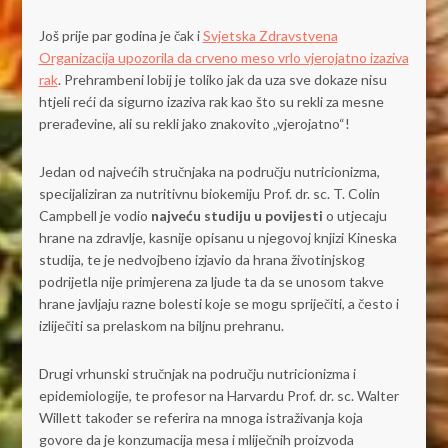
Još prije par godina je čak i
Svjetska Zdravstvena
Organizacija upozorila da crveno meso vrlo vjerojatno izaziva
rak
. Prehrambeni lobij je toliko jak da uza sve dokaze nisu
htjeli reći da sigurno izaziva rak kao što su rekli za mesne
prerađevine, ali su rekli jako znakovito „vjerojatno“!
Jedan od najvećih stručnjaka na području nutricionizma,
specijaliziran za nutritivnu biokemiju Prof. dr. sc. T. Colin
Campbell je vodio
najveću studiju u povijesti
o utjecaju
hrane na zdravlje, kasnije opisanu u njegovoj knjizi Kineska
studija, te je nedvojbeno izjavio da hrana životinjskog
podrijetla nije primjerena za ljude ta da se unosom takve
hrane javljaju razne bolesti koje se mogu spriječiti, a često i
izliječiti sa prelaskom na biljnu prehranu.
Drugi vrhunski stručnjak na području nutricionizma i
epidemiologije, te profesor na Harvardu Prof. dr. sc. Walter
Willett također se referira na mnoga istraživanja koja
govore da je konzumacija mesa i mliječnih proizvoda