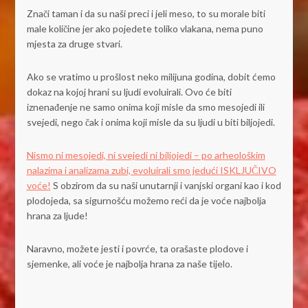
Znači taman i da su naši preci i jeli meso, to su morale biti
male količine jer ako pojedete toliko vlakana, nema puno
mjesta za druge stvari.
Ako se vratimo u prošlost neko milijuna godina, dobit ćemo
dokaz na kojoj hrani su ljudi evoluirali. Ovo će biti
iznenađenje ne samo onima koji misle da smo mesojedi ili
svejedi, nego čak i onima koji misle da su ljudi u biti biljojedi.
Nismo ni mesojedi, ni svejedi ni biljojedi – po arheološkim
nalazima i analizama zubi, evoluirali smo jedući ISKLJUČIVO
voće!
S obzirom da su naši unutarnji i vanjski organi kao i kod
plodojeda, sa sigurnošću možemo reći da je voće najbolja
hrana za ljude!
Naravno, možete jesti i povrće, ta orašaste plodove i
sjemenke, ali voće je najbolja hrana za naše tijelo.