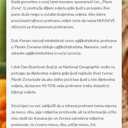
Kada govorimo o ovoj temi moramo spomenuti tzv. „Plave
Zone“, tj. područja diljem svijeta gdje ljudi u prosjeku žive
puno duže nego u ostalim krajevima svijeta. Ako idete
proučavati njihovu prehranu vidjet ćete da nema NIKAKVE
sličnosti sa Kenanovom prehranom.
Dok Kenan nastoji minimizirati unos ugljikohidrata, prehrana
u Plavim Zonama obiluje ugljikohidratima. Naravno, radi se
zdravim ugljikohidratima iz voća i povrća.
I dok Dan Buettner (koji je sa National Geographic vodio tu
potragu za dijelovima svijeta gdje ljudi najduže žive) tvorac
Plavih Zona kaže da ako želite jesti kao ljudi u tim dijelovima
svijeta, da barem 90-95% vaše prehrane treba dolaziti iz
biljnog svijeta.
Stručnjaci su već zaključili da u zdravoj prehrani nema mjesta
za meso, ribu, jaja i mliječne proizvode, ali ta informacije očito
nisu došli do Kenana jer on forsira određene mliječne
proizvode, te crveno meso, ribu, ptičje meso, itd.