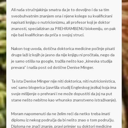
Ali naša stručnjakinja smatra da je to dovoljno i da sa tim
sveobuhvatnim znanjem ona i njene kolege su kvalificirani
napisati knjigu o nutricionizmu, ali profesor koji je doktor
znanosti, specializiran za PREHRAMBENU biokemiju, on pak
nije baš kvalificiran da priča o svojoj struci.
Nakon tog uvoda, dotična doktorica medicine počinje pisati
druge laži iz kojih je jasno da nije knjigu ni pročitala, nego da
je samo otišla na google, tražila nešto kao „kineska studija
prevara“ i našla post od dotične Denise Minger.
Ta ista Denise Minger nije niti doktorica, niti nutricionistica,
već samo blogerica (završila studij Engleskog jezika) koja ima
svoje mišljenje o prehrani i ne može dopustiti da joj na put
stane nešto nebitno kao vrhunsko znanstveno istraživanje).
Moram napomenuti da ne želim reći da netko treba imati
diplomu iz nekog područja da bi nešto znao o tom području.
Diploma ne znači znanje, pravi primjer su doktori medicine