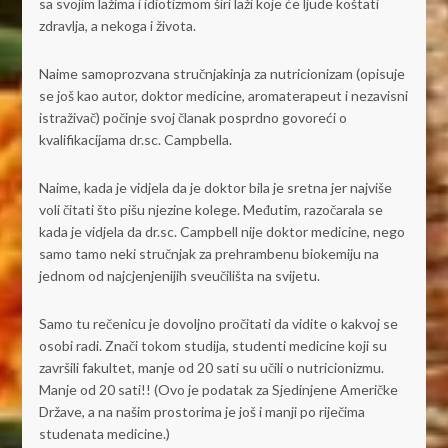
sa svojim lažima i idiotizmom širi laži koje će ljude koštati
zdravlja, a nekoga i života.
Naime samoprozvana stručnjakinja za nutricionizam (opisuje
se još kao autor, doktor medicine, aromaterapeut i nezavisni
istraživač) počinje svoj članak posprdno govoreći o
kvalifikacijama dr.sc. Campbella.
Naime, kada je vidjela da je doktor bila je sretna jer najviše
voli čitati što pišu njezine kolege. Međutim, razočarala se
kada je vidjela da dr.sc. Campbell nije doktor medicine, nego
samo tamo neki stručnjak za prehrambenu biokemiju na
jednom od najcjenjenijih sveučilišta na svijetu.
Samo tu rečenicu je dovoljno pročitati da vidite o kakvoj se
osobi radi. Znači tokom studija, studenti medicine koji su
završili fakultet, manje od 20 sati su učili o nutricionizmu.
Manje od 20 sati!! (Ovo je podatak za Sjedinjene Američke
Države, a na našim prostorima je još i manji po riječima
studenata medicine.)