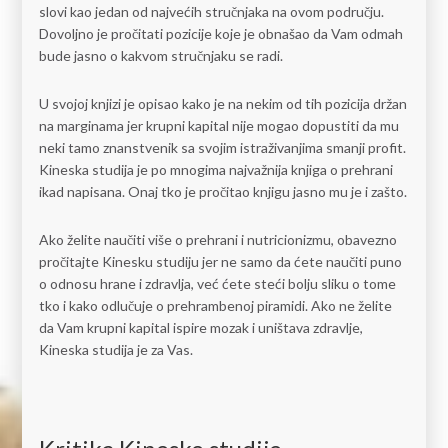
slovi kao jedan od najvećih stručnjaka na ovom području.
Dovoljno je pročitati pozicije koje je obnašao da Vam odmah
bude jasno o kakvom stručnjaku se radi.
U svojoj knjizi je opisao kako je na nekim od tih pozicija držan
na marginama jer krupni kapital nije mogao dopustiti da mu
neki tamo znanstvenik sa svojim istraživanjima smanji profit.
Kineska studija je po mnogima najvažnija knjiga o prehrani
ikad napisana. Onaj tko je pročitao knjigu jasno mu je i zašto.
Ako želite naučiti više o prehrani i nutricionizmu, obavezno
pročitajte Kinesku studiju jer ne samo da ćete naučiti puno
o odnosu hrane i zdravlja, već ćete steći bolju sliku o tome
tko i kako odlučuje o prehrambenoj piramidi. Ako ne želite
da Vam krupni kapital ispire mozak i uništava zdravlje,
Kineska studija je za Vas.