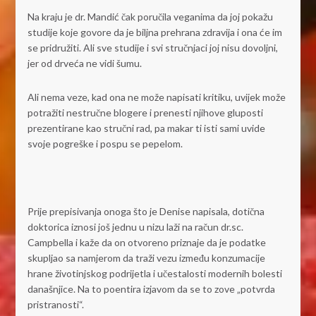
Na kraju je dr. Mandić čak poručila veganima da joj pokažu
studije koje govore da je biljna prehrana zdravija i ona će im
se pridružiti. Ali sve studije i svi stručnjaci joj nisu dovoljni,
jer od drveća ne vidi šumu.
Ali nema veze, kad ona ne može napisati kritiku, uvijek može
potražiti nestručne blogere i prenesti njihove gluposti
prezentirane kao stručni rad, pa makar ti isti sami uvide
svoje pogreške i pospu se pepelom.
Prije prepisivanja onoga što je Denise napisala, dotična
doktorica iznosi još jednu u nizu laži na račun dr.sc.
Campbella i kaže da on otvoreno priznaje da je podatke
skupljao sa namjerom da traži vezu između konzumacije
hrane životinjskog podrijetla i učestalosti modernih bolesti
današnjice. Na to poentira izjavom da se to zove „potvrda
pristranosti“.