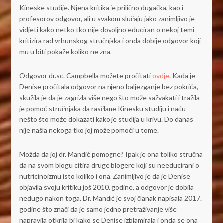
Kineske studije. Njena kritika je prilično dugačka, kao i
profesorov odgovor, ali u svakom slučaju jako zanimljivo je
vidjeti kako netko tko nije dovoljno educiran o nekoj temi
kritizira rad vrhunskog stručnjaka i onda dobije odgovor koji
mu u biti pokaže koliko ne zna.
Odgovor dr.sc. Campbella možete pročitati
ovdje
. Kada je
Denise pročitala odgovor na njeno baljezganje bez pokrića,
skužila je da je zagrizla više nego što može sažvakati i tražila
je pomoć stručnjaka da rasčlane Kinesku studiju i nađu
nešto što može dokazati kako je studija u krivu. Do danas
nije našla nekoga tko joj može pomoći u tome.
Možda da joj dr. Mandić pomogne? Ipak je ona toliko stručna
da na svom blogu citira druge blogere koji su needucirani o
nutricinoizmu isto koliko i ona. Zanimljivo je da je Denise
objavila svoju kritiku još 2010. godine, a odgovor je dobila
nedugo nakon toga. Dr. Mandić je svoj članak napisala 2017.
godine što znači da je samo jedno pretraživanje više
napravila otkrila bi kako se Denise izblamirala i onda se ona