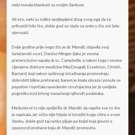
nebi morala blamirati sa svojim člankom.
Ali eto, neki su toliko zaslijepljeni zbog svog ega da će
prihvatiti bilo što, dokle god se slaže sa onim u što oni žele
vjerovati.
Dvije godine prije nego što je dr. Mandić objavila svoj
šarlatanski osvrt, Denise Minger (iako je veoma
pretenciozno napala dr.sc. Campbella, a nakon toga i veoma
cijenjene doktore medicine MacDougall, Esselstyn, Ornish,
Barnard, koji nakon opširnog istraživanja promoviraju
dobrobiti biljne prehrane), barem je imala obraza i posula se
pepelom i ispričala navedenim stručnjacima jer je uvidjela
pogrešku kod krivog tumačenja njihovih podataka.
Međutim ni to nije spriječilo dr. Mandić da napiše sve to što
je napisala, jer očito nije htjela ni istražiti koga citira u svom
članku, dokle god taj netko pljuje po knjizi koja govori o
opasnosti prehane koju dr. Mandić promovira.