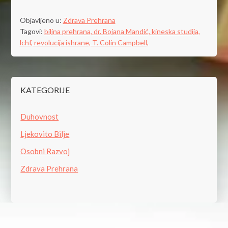
Objavljeno u:
Zdrava Prehrana
Tagovi:
biljna prehrana,
dr. Bojana Mandić,
kineska studija,
lchf,
revolucija ishrane,
T. Colin Campbell,
KATEGORIJE
Duhovnost
Ljekovito Bilje
Osobni Razvoj
Zdrava Prehrana