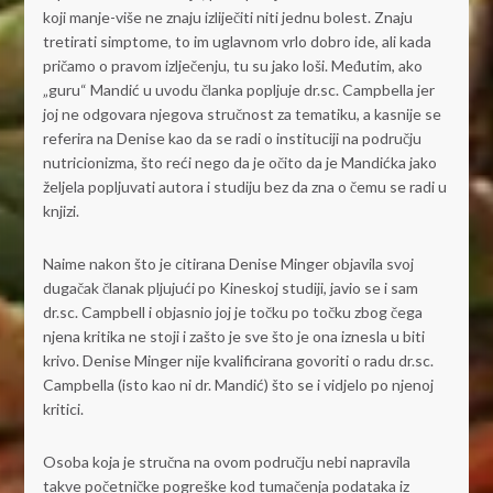
koji manje-više ne znaju izliječiti niti jednu bolest. Znaju
tretirati simptome, to im uglavnom vrlo dobro ide, ali kada
pričamo o pravom izlječenju, tu su jako loši. Međutim, ako
„guru“ Mandić u uvodu članka popljuje dr.sc. Campbella jer
joj ne odgovara njegova stručnost za tematiku, a kasnije se
referira na Denise kao da se radi o instituciji na području
nutricionizma, što reći nego da je očito da je Mandićka jako
željela popljuvati autora i studiju bez da zna o čemu se radi u
knjizi.
Naime nakon što je citirana Denise Minger objavila svoj
dugačak članak pljujući po Kineskoj studiji, javio se i sam
dr.sc. Campbell i objasnio joj je točku po točku zbog čega
njena kritika ne stoji i zašto je sve što je ona iznesla u biti
krivo. Denise Minger nije kvalificirana govoriti o radu dr.sc.
Campbella (isto kao ni dr. Mandić) što se i vidjelo po njenoj
kritici.
Osoba koja je stručna na ovom području nebi napravila
takve početničke pogreške kod tumačenja podataka iz