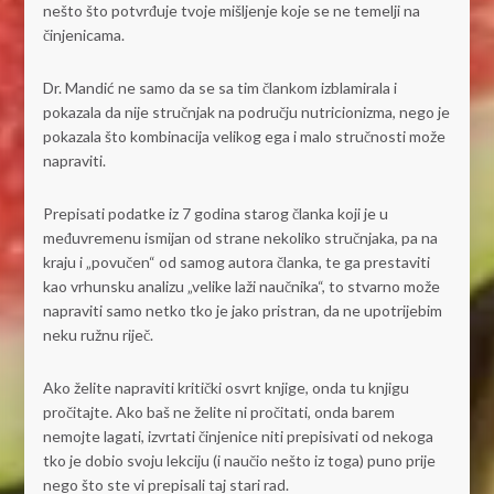
nešto što potvrđuje tvoje mišljenje koje se ne temelji na
činjenicama.
Dr. Mandić ne samo da se sa tim člankom izblamirala i
pokazala da nije stručnjak na području nutricionizma, nego je
pokazala što kombinacija velikog ega i malo stručnosti može
napraviti.
Prepisati podatke iz 7 godina starog članka koji je u
međuvremenu ismijan od strane nekoliko stručnjaka, pa na
kraju i „povučen“ od samog autora članka, te ga prestaviti
kao vrhunsku analizu „velike laži naučnika“, to stvarno može
napraviti samo netko tko je jako pristran, da ne upotrijebim
neku ružnu riječ.
Ako želite napraviti kritički osvrt knjige, onda tu knjigu
pročitajte. Ako baš ne želite ni pročitati, onda barem
nemojte lagati, izvrtati činjenice niti prepisivati od nekoga
tko je dobio svoju lekciju (i naučio nešto iz toga) puno prije
nego što ste vi prepisali taj stari rad.