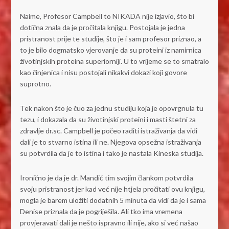
Naime, Profesor Campbell to NIKADA nije izjavio, što bi
dotična znala da je pročitala knjigu. Postojala je jedna
pristranost prije te studije, što je i sam profesor priznao, a
to je bilo dogmatsko vjerovanje da su proteini iz namirnica
životinjskih proteina superiorniji. U to vrijeme se to smatralo
kao činjenica i nisu postojali nikakvi dokazi koji govore
suprotno.
Tek nakon što je čuo za jednu studiju koja je opovrgnula tu
tezu, i dokazala da su životinjski proteini i masti štetni za
zdravlje dr.sc. Campbell je počeo raditi istraživanja da vidi
dali je to stvarno istina ili ne. Njegova opsežna istraživanja
su potvrdila da je to istina i tako je nastala Kineska studija.
Ironično je da je dr. Mandić tim svojim člankom potvrdila
svoju pristranost jer kad već nije htjela pročitati ovu knjigu,
mogla je barem uložiti dodatnih 5 minuta da vidi da je i sama
Denise priznala da je pogriješila. Ali tko ima vremena
provjeravati dali je nešto ispravno ili nije, ako si već našao