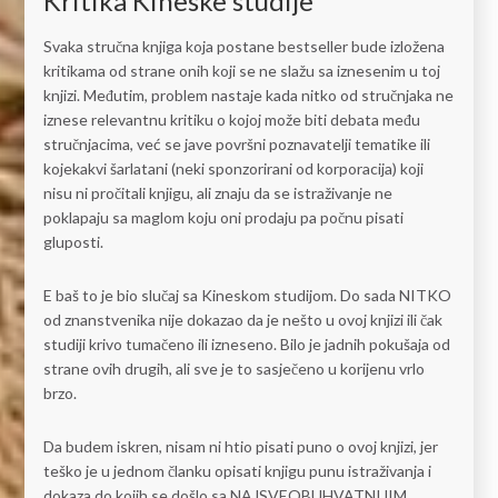
Kritika Kineske studije
Svaka stručna knjiga koja postane bestseller bude izložena
kritikama od strane onih koji se ne slažu sa iznesenim u toj
knjizi. Međutim, problem nastaje kada nitko od stručnjaka ne
iznese relevantnu kritiku o kojoj može biti debata među
stručnjacima, već se jave površni poznavatelji tematike ili
kojekakvi šarlatani (neki sponzorirani od korporacija) koji
nisu ni pročitali knjigu, ali znaju da se istraživanje ne
poklapaju sa maglom koju oni prodaju pa počnu pisati
gluposti.
E baš to je bio slučaj sa Kineskom studijom. Do sada NITKO
od znanstvenika nije dokazao da je nešto u ovoj knjizi ili čak
studiji krivo tumačeno ili izneseno. Bilo je jadnih pokušaja od
strane ovih drugih, ali sve je to sasječeno u korijenu vrlo
brzo.
Da budem iskren, nisam ni htio pisati puno o ovoj knjizi, jer
teško je u jednom članku opisati knjigu punu istraživanja i
dokaza do kojih se došlo sa NAJSVEOBUHVATNIJIM