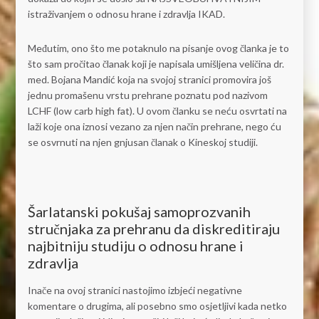
istraživanjem o odnosu hrane i zdravlja IKAD.
Međutim, ono što me potaknulo na pisanje ovog članka je to
što sam pročitao članak koji je napisala umišljena veličina dr.
med. Bojana Mandić koja na svojoj stranici promovira još
jednu promašenu vrstu prehrane poznatu pod nazivom
LCHF (low carb high fat). U ovom članku se neću osvrtati na
laži koje ona iznosi vezano za njen način prehrane, nego ću
se osvrnuti na njen gnjusan članak o Kineskoj studiji.
Šarlatanski pokušaj samoprozvanih
stručnjaka za prehranu da diskreditiraju
najbitniju studiju o odnosu hrane i
zdravlja
Inače na ovoj stranici nastojimo izbjeći negativne
komentare o drugima, ali posebno smo osjetljivi kada netko