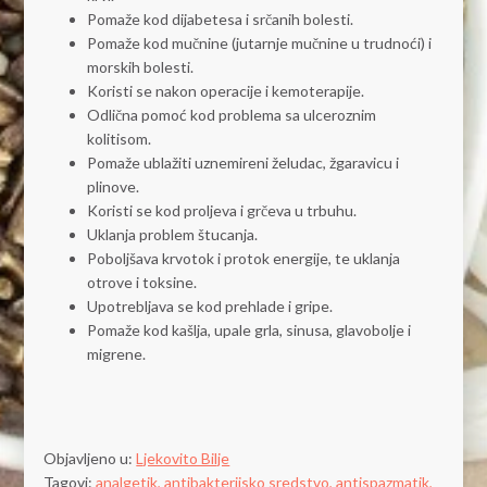
Pomaže kod dijabetesa i srčanih bolesti.
Pomaže kod mučnine (jutarnje mučnine u trudnoći) i
morskih bolesti.
Koristi se nakon operacije i kemoterapije.
Odlična pomoć kod problema sa ulceroznim
kolitisom.
Pomaže ublažiti uznemireni želudac, žgaravicu i
plinove.
Koristi se kod proljeva i grčeva u trbuhu.
Uklanja problem štucanja.
Poboljšava krvotok i protok energije, te uklanja
otrove i toksine.
Upotrebljava se kod prehlade i gripe.
Pomaže kod kašlja, upale grla, sinusa, glavobolje i
migrene.
Objavljeno u:
Ljekovito Bilje
Tagovi:
analgetik,
antibakterijsko sredstvo,
antispazmatik,