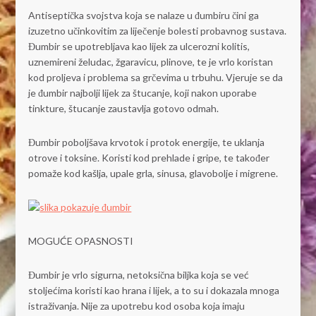
Antiseptička svojstva koja se nalaze u đumbiru čini ga
izuzetno učinkovitim za liječenje bolesti probavnog sustava.
Đumbir se upotrebljava kao lijek za ulcerozni kolitis,
uznemireni želudac, žgaravicu, plinove, te je vrlo koristan
kod proljeva i problema sa grčevima u trbuhu. Vjeruje se da
je đumbir najbolji lijek za štucanje, koji nakon uporabe
tinkture, štucanje zaustavlja gotovo odmah.
Đumbir poboljšava krvotok i protok energije, te uklanja
otrove i toksine. Koristi kod prehlade i gripe, te također
pomaže kod kašlja, upale grla, sinusa, glavobolje i migrene.
MOGUĆE OPASNOSTI
Đumbir je vrlo sigurna, netoksična biljka koja se već
stoljećima koristi kao hrana i lijek, a to su i dokazala mnoga
istraživanja. Nije za upotrebu kod osoba koja imaju