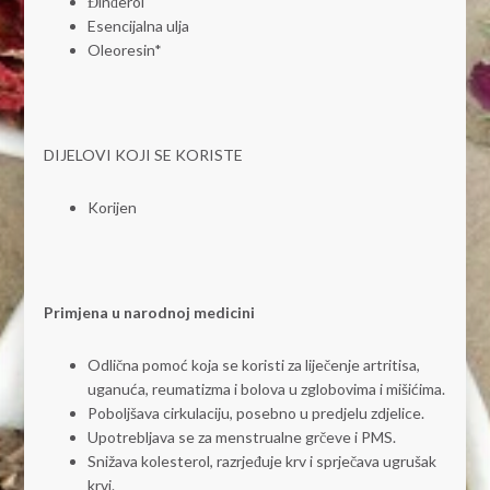
Đinđerol
Esencijalna ulja
Oleoresin*
DIJELOVI KOJI SE KORISTE
Korijen
Primjena u narodnoj medicini
Odlična pomoć koja se koristi za liječenje artritisa,
uganuća, reumatizma i bolova u zglobovima i mišićima.
Poboljšava cirkulaciju, posebno u predjelu zdjelice.
Upotrebljava se za menstrualne grčeve i PMS.
Snižava kolesterol, razrjeđuje krv i sprječava ugrušak
krvi.