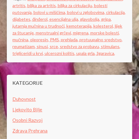
artritis,
biljka za artritis,
biljka za cirkulaciju,
bolesti
putovanja,
bolovi u mišićima,
bolovi u zglobovima,
cirkulacija,
dijabetes,
đinđerol,
esencijalna ulja,
glavobolja,
gripa,
jutarnja mučnina u trudnoći,
kemoterapija,
kolesterol,
lijek
za štucanje,
menstrualni grčevi,
migrena,
morske bolesti,
mučnina,
oleoresin,
PMS,
prehlada,
protuupalno sredstvo,
reumatizam,
sinusi,
srce,
sredstvo za probavu,
stimulans,
trigliceridi u krvi,
ulcerozni kolitis,
upala grla,
žgaravica,
KATEGORIJE
Duhovnost
Ljekovito Bilje
Osobni Razvoj
Zdrava Prehrana