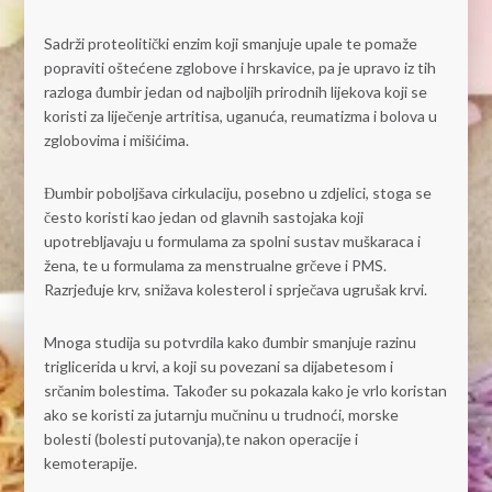
Sadrži proteolitički enzim koji smanjuje upale te pomaže
popraviti oštećene zglobove i hrskavice, pa je upravo iz tih
razloga đumbir jedan od najboljih prirodnih lijekova koji se
koristi za liječenje artritisa, uganuća, reumatizma i bolova u
zglobovima i mišićima.
Đumbir poboljšava cirkulaciju, posebno u zdjelici, stoga se
često koristi kao jedan od glavnih sastojaka koji
upotrebljavaju u formulama za spolni sustav muškaraca i
žena, te u formulama za menstrualne grčeve i PMS.
Razrjeđuje krv, snižava kolesterol i sprječava ugrušak krvi.
Mnoga studija su potvrdila kako đumbir smanjuje razinu
triglicerida u krvi, a koji su povezani sa dijabetesom i
srčanim bolestima. Također su pokazala kako je vrlo koristan
ako se koristi za jutarnju mučninu u trudnoći, morske
bolesti (bolesti putovanja),te nakon operacije i
kemoterapije.