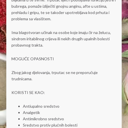
bubrega, pomaže izliječiti gnojnu anginu, afte u ustima,
prehladu i gripu, te se također upotrebljava kod prhuta i
problema sa vlasištem.
Ima blagotvoran učinak na osobe koje imaju čir na želucu,
sindrom iritabilnog crijeva ili nekih drugih upalnih bolesti
probavnog trakta.
MOGUĆE OPASNOSTI
Zbog jakog djelovanja, trputac se ne preporučuje
trudnicama.
KORISTI SE KAO:
Antiupalno sredstvo
Analgetik
Antimikrobno sredstvo
Sredstvo protiv plućnih bolesti