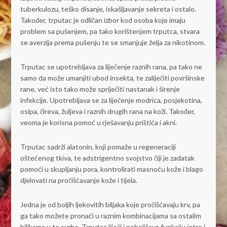
tuberkulozu, teško disanje, iskašljavanje sekreta i ostalo.
Također, trputac je odličan izbor kod osoba koje imaju
problem sa pušenjem, pa tako korištenjem trputca, stvara
se averzija prema pušenju te se smanjuje želja za nikotinom.
Trputac se upotrebljava za liječenje raznih rana, pa tako ne
samo da može umanjiti ubod insekta, te zaliječiti površinske
rane, već isto tako može spriječiti nastanak i širenje
infekcije. Upotrebljava se za liječenje modrica, posjekotina,
osipa, čireva, žuljeva i raznih drugih rana na koži. Također,
veoma je korisna pomoć u rješavanju prištića i akni.
Trputac sadrži alatonin, koji pomaže u regeneraciji
oštećenog tkiva, te adstrigentno svojstvo čiji je zadatak
pomoći u skupljanju pora, kontrolirati masnoću kože i blago
djelovati na pročišćavanje kože i tijela.
Jedna je od boljih ljekovitih biljaka koje pročišćavaju krv, pa
ga tako možete pronaći u raznim kombinacijama sa ostalim
biljkama u te svrhe. Trputac liječi i poboljšava funkciju jetre i