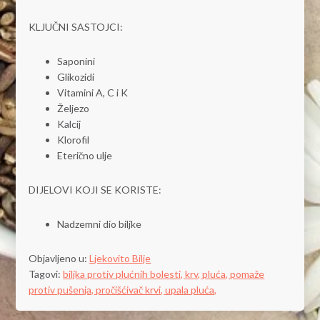
KLJUČNI SASTOJCI:
Saponini
Glikozidi
Vitamini A, C i K
Željezo
Kalcij
Klorofil
Eterično ulje
DIJELOVI KOJI SE KORISTE:
Nadzemni dio biljke
Objavljeno u:
Ljekovito Bilje
Tagovi:
biljka protiv plućnih bolesti,
krv,
pluća,
pomaže
protiv pušenja,
pročišćivač krvi,
upala pluća,