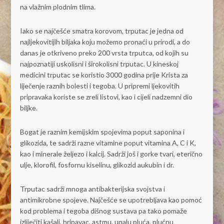
na vlažnim plodnim tlima.
Iako se najčešće smatra korovom, trputac je jedna od
najljekovitijih biljaka koju možemo pronaći u prirodi, a do
danas je otkriveno preko 200 vrsta trputca, od kojih su
najpoznatiji uskolisni i širokolisni trputac. U kineskoj
medicini trputac se koristio 3000 godina prije Krista za
liječenje raznih bolesti i tegoba. U pripremi ljekovitih
pripravaka koriste se zreli listovi, kao i cijeli nadzemni dio
biljke.
Bogat je raznim kemijskim spojevima poput saponina i
glikozida, te sadrži razne vitamine poput vitamina A, C i K,
kao i minerale željezo i kalcij. Sadrži još i gorke tvari, eterično
ulje, klorofil, fosfornu kiselinu, glikozid aukubin i dr.
Trputac sadrži mnoga antibakterijska svojstva i
antimikrobne spojeve. Najčešće se upotrebljava kao pomoć
kod problema i tegoba dišnog sustava pa tako pomaže
izliječiti kašalj, hripavac, astmu, upalu pluća, plućnu