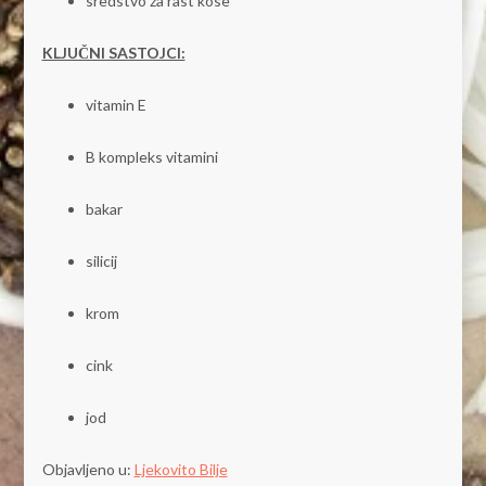
sredstvo za rast kose
KLJUČNI SASTOJCI:
vitamin E
B kompleks vitamini
bakar
silicij
krom
cink
jod
Objavljeno u:
Ljekovito Bilje