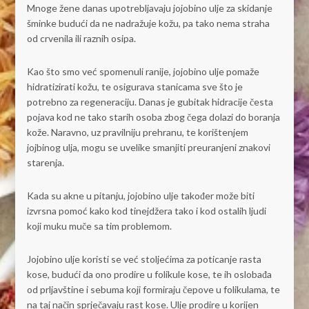
Mnoge žene danas upotrebljavaju jojobino ulje za skidanje
šminke budući da ne nadražuje kožu, pa tako nema straha
od crvenila ili raznih osipa.
Kao što smo već spomenuli ranije, jojobino ulje pomaže
hidratizirati kožu, te osigurava stanicama sve što je
potrebno za regeneraciju. Danas je gubitak hidracije česta
pojava kod ne tako starih osoba zbog čega dolazi do boranja
kože. Naravno, uz pravilniju prehranu, te korištenjem
jojbinog ulja, mogu se uvelike smanjiti preuranjeni znakovi
starenja.
Kada su akne u pitanju, jojobino ulje također može biti
izvrsna pomoć kako kod tinejdžera tako i kod ostalih ljudi
koji muku muče sa tim problemom.
Jojobino ulje koristi se već stoljećima za poticanje rasta
kose, budući da ono prodire u folikule kose, te ih oslobađa
od prljavštine i sebuma koji formiraju čepove u folikulama, te
na taj način sprječavaju rast kose. Ulje prodire u korijen