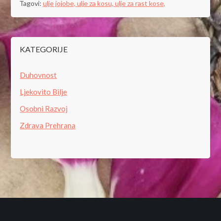
Tagovi:
ulje jojobe,
ulje za kosu,
ulje za rast kose,
KATEGORIJE
Duhovnost
Ljekovito Bilje
Osobni Razvoj
Zdrava Prehrana