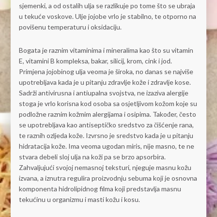
sjemenki, a od ostalih ulja se razlikuje po tome što se ubraja
u tekuće voskove. Ulje jojobe vrlo je stabilno, te otporno na
povišenu temperaturu i oksidaciju.
Bogata je raznim vitaminima i mineralima kao što su vitamin
E, vitamini B kompleksa, bakar, silicij, krom, cink i jod.
Primjena jojobinog ulja veoma je široka, no danas se najviše
upotrebljava kada je u pitanju zdravlje kože i zdravlje kose.
Sadrži antivirusna i antiupalna svojstva, ne izaziva alergije
stoga je vrlo korisna kod osoba sa osjetljivom kožom koje su
podložne raznim kožmim alergijama i osipima. Također, često
se upotrebljava kao antiseptičko sredstvo za čišćenje rana,
te raznih ozljeda kože. Izvrsno je sredstvo kada je u pitanju
hidratacija kože. Ima veoma ugodan miris, nije masno, te ne
stvara debeli sloj ulja na koži pa se brzo apsorbira.
Zahvaljujući svojoj nemasnoj teksturi, njeguje masnu kožu
izvana, a iznutra regulira proizvodnju sebuma koji je osnovna
komponenta hidrolipidnog filma koji predstavlja masnu
tekućinu u organizmu i masti kožu i kosu.