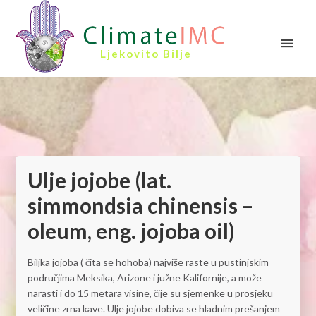
Ljekovito Bilje
Ulje jojobe (lat.
simmondsia chinensis –
oleum, eng. jojoba oil)
Biljka jojoba ( čita se hohoba) najviše raste u pustinjskim
područjima Meksika, Arizone i južne Kalifornije, a može
narasti i do 15 metara visine, čije su sjemenke u prosjeku
veličine zrna kave. Ulje jojobe dobiva se hladnim prešanjem