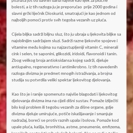
poznata još od davnih dana najviše kao lijek za plućne
bolesti, a iz tih razloga ju je preporučao prije 2000 godina i
slavni grčki liječnik Dioskurid, smatrajući je kao jednom od
najboljih pomoći protiv svih tegoba vezanih uz pluća.
Cijela biljka sadrži biljnu sluz, što ju ubraja u ljekovita biljke sa
najobilnijim sadržajem sluzi. Sadrži razne ljekovite spojeve i
vitamine među kojima su najzastupljeniji vitamin C, minerali
cink i selen, te saponini, glikozidi, iridoidi, flavonoidi i tanin.
Zbog velikog broja antioksidansa kojeg sadrži, djeluje
antiupalno, regenerativno i antimikrobno. Iz tih navedenih
razloga divizma je predmet mnogih istraživanja, a brojna
studija su potvrdila veliki spektar ljekovitog djelovanja.
Kao što je i ranije spomenuto najviše blagodati i ljekovitog
djelovanja divizma ima na cijeli dišni sustav. Pomaže izliječiti
bilo koji problem ili tegobu vezanih za dišne organe, gdje
divizma djeluje umirujuće, potiče iskašljavanje i smanjuje
nadražaj, boreći se protiv raznih upala i bolova. Pomaže kod
upale pluća, kašlja, bronhitisa, astme, pneumenie, emfizema,