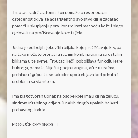
Trputac sadrži alatonin, koji pomaže u regeneraciji
oštećenog tkiva, te adstrigentno svojstvo čiji je zadatak
pomoći u skupljanju pora, kontrolirati masnoću kože i blago
djelovati na pročišćavanje kože i tijela.
Jedna je od boljih ljekovitih biljaka koje pročišćavaju krv, pa
ga tako možete pronaći u raznim kombinacijama sa ostalim
biljkama u te svrhe. Trputac liječi i poboljšava funkciju jetre i
bubrega, pomaže izliječiti gnojnu anginu, afte u ustima,
prehladu i gripu, te se također upotrebljava kod prhuta i
problema sa vlasištem.
Ima blagotvoran učinak na osobe koje imaju čir na želucu,
sindrom iritabilnog crijeva ili nekih drugih upalnih bolesti
probavnog trakta.
MOGUĆE OPASNOSTI