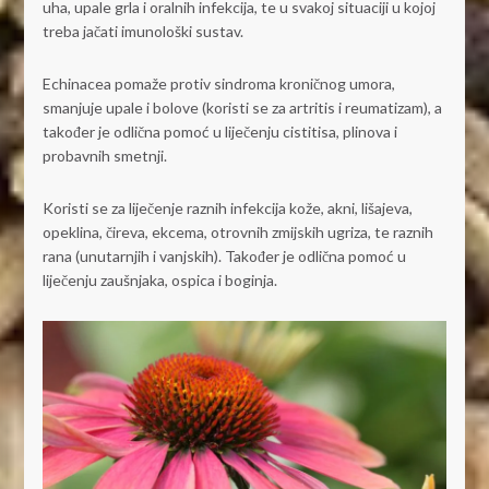
uha, upale grla i oralnih infekcija, te u svakoj situaciji u kojoj
treba jačati imunološki sustav.
Echinacea pomaže protiv sindroma kroničnog umora,
smanjuje upale i bolove (koristi se za artritis i reumatizam), a
također je odlična pomoć u liječenju cistitisa, plinova i
probavnih smetnji.
Koristi se za liječenje raznih infekcija kože, akni, lišajeva,
opeklina, čireva, ekcema, otrovnih zmijskih ugriza, te raznih
rana (unutarnjih i vanjskih). Također je odlična pomoć u
liječenju zaušnjaka, ospica i boginja.