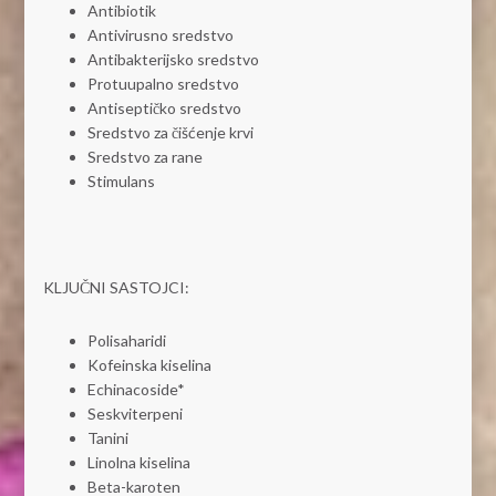
Antibiotik
Antivirusno sredstvo
Antibakterijsko sredstvo
Protuupalno sredstvo
Antiseptičko sredstvo
Sredstvo za čišćenje krvi
Sredstvo za rane
Stimulans
KLJUČNI SASTOJCI:
Polisaharidi
Kofeinska kiselina
Echinacoside*
Seskviterpeni
Tanini
Linolna kiselina
Beta-karoten