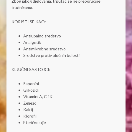
Zbog jakog djelovanja, trputac se ne preporučuje
trudnicama.
KORISTI SE KAO:
Antiupalno sredstvo
Analgetik
Antimikrobno sredstvo
Sredstvo protiv plućnih bolesti
KLJUČNI SASTOJCI:
Saponini
Glikozidi
Vitamini A, C i K
Željezo
Kalcij
Klorofil
Eterično ulje