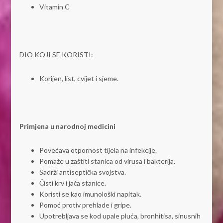
Vitamin C
DIO KOJI SE KORISTI:
Korijen, list, cvijet i sjeme.
Primjena u narodnoj medicini
Povećava otpornost tijela na infekcije.
Pomaže u zaštiti stanica od virusa i bakterija.
Sadrži antiseptička svojstva.
Čisti krv i jača stanice.
Koristi se kao imunološki napitak.
Pomoć protiv prehlade i gripe.
Upotrebljava se kod upale pluća, bronhitisa, sinusnih