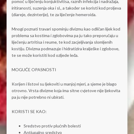
pomoć u liječenju konjuktivitisa, raznih infekcija i nadražaja,
iritiranosti, suzenja oka i sl., a također se koristi kod proljeva
(diareje, dezinterije), te za liječenje hemeroida.
Mnogi poznati travari spominju divizmu kao odličan lijek kod
problema sa kostima i zglobovima pa ju tako preporučaju u
liječenju artritisa i reume, te kod zacjeljivanja slomljenih
kostiju. Divizma podmazuje i hidratizira kralješke i zglobove,
te se može koristiti kod ozljede leđa.
MOGUĆE OPASNOSTI
Korijen i listovi su ljekoviti u manjoj mjeri, a sjeme je blago
otrovno. Vrsta divizme koja ima sitne cvjetove nije ljekovita
pa ju nije potrebno ni ubirati.
KORISTI SE KAO:
Sredstvo protiv plućnih bolesti
Antiupalno sredstvo