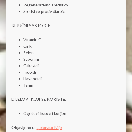
Regenerativno sredstvo
Sredstvo protiv diareje
KLJUČNI SASTOJCI:
Vitamin C
Cink
Selen
Saponini
Glikozidi
Iridoidi
Flavonoidi
Tanin
DIJELOVI KOJI SE KORISTE:
Cvjetovi, listovi i korijen
Objavljeno u:
Ljekovito Bilje