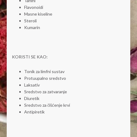
Tanini
Flavonoidi
Masne kiseline
Steroli
Kumarin
KORISTI SE KAO:
Tonik za limfni sustav
Protuupalno sredstvo
Laksativ
Sredstvo za zatvaranje
Diuretik
Sredstvo za čišćenje krvi
Antipiretik