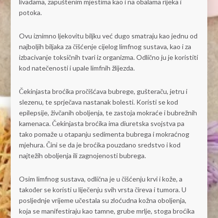
livadama, zapuštenim mjestima kao i na obalama rijeka i
potoka.
Ovu iznimno ljekovitu biljku već dugo smatraju kao jednu od
najboljih biljaka za čišćenje cijelog limfnog sustava, kao i za
izbacivanje toksičnih tvari iz organizma. Odlično ju je koristiti
kod natečenosti i upale limfnih žlijezda.
Čekinjasta broćika pročišćava bubrege, gušteraču, jetru i
slezenu, te sprječava nastanak bolesti. Koristi se kod
epilepsije, živčanih oboljenja, te zastoja mokraće i bubrežnih
kamenaca. Čekinjasta broćika ima diuretska svojstva pa
tako pomaže u otapanju sedimenta bubrega i mokraćnog
mjehura. Čini se da je broćika pouzdano sredstvo i kod
najtežih oboljenja ili zagnojenosti bubrega.
Osim limfnog sustava, odlična je u čišćenju krvi i kože, a
također se koristi u liječenju svih vrsta čireva i tumora. U
posljednje vrijeme učestala su zloćudna kožna oboljenja,
koja se manifestiraju kao tamne, grube mrlje, stoga broćika