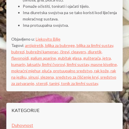
Pomaže očistiti, tonirati i ojačati tijelo.
Ima diuretska svojstva pa se tako koristi kod liječenja
mokraćnog sustava.
Ima protuupalna svojstva.
Objavljeno u:
Ljekovito Bilje
Tagovi:
antipiretik,
biljka za bubrege,
biljka za limfni sustav,
bubrezi,
bubrežni kamenac,
čirevi,
cleavers,
diuretik,
flavonoidi,
galium aparine,
gubitak glasa,
gušterača,
jetra,
kumarin,
laksativ,
limfni čvorovi,
limfni sustav,
masne kiseline,
mokraćni mjehur,
pluća,
protuupalno sredstvo,
rak kože,
rak
na jeziku,
sinusi,
slezena,
sredstvo za čišćenje krvi,
sredstvo
za zatvaranje,
steroli,
tanini,
tonik za limfni sustav,
KATEGORIJE
Duhovnost