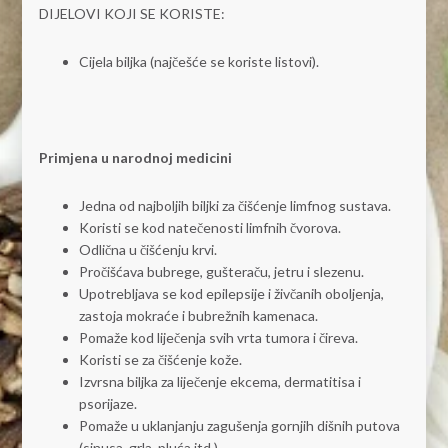
DIJELOVI KOJI SE KORISTE:
Cijela biljka (najčešće se koriste listovi).
Primjena u narodnoj medicini
Jedna od najboljih biljki za čišćenje limfnog sustava.
Koristi se kod natečenosti limfnih čvorova.
Odlična u čišćenju krvi.
Pročišćava bubrege, gušteraču, jetru i slezenu.
Upotrebljava se kod epilepsije i živčanih oboljenja,
zastoja mokraće i bubrežnih kamenaca.
Pomaže kod liječenja svih vrta tumora i čireva.
Koristi se za čišćenje kože.
Izvrsna biljka za liječenje ekcema, dermatitisa i
psorijaze.
Pomaže u uklanjanju zagušenja gornjih dišnih putova
(sinusa, grla, pluća itd.).