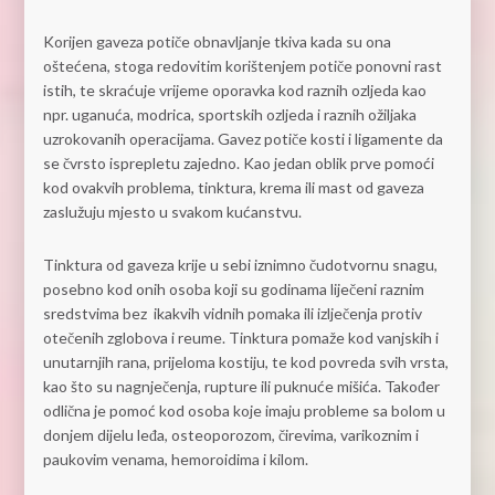
Korijen gaveza potiče obnavljanje tkiva kada su ona
oštećena, stoga redovitim korištenjem potiče ponovni rast
istih, te skraćuje vrijeme oporavka kod raznih ozljeda kao
npr. uganuća, modrica, sportskih ozljeda i raznih ožiljaka
uzrokovanih operacijama. Gavez potiče kosti i ligamente da
se čvrsto isprepletu zajedno. Kao jedan oblik prve pomoći
kod ovakvih problema, tinktura, krema ili mast od gaveza
zaslužuju mjesto u svakom kućanstvu.
Tinktura od gaveza krije u sebi iznimno čudotvornu snagu,
posebno kod onih osoba koji su godinama liječeni raznim
sredstvima bez ikakvih vidnih pomaka ili izlječenja protiv
otečenih zglobova i reume. Tinktura pomaže kod vanjskih i
unutarnjih rana, prijeloma kostiju, te kod povreda svih vrsta,
kao što su nagnječenja, rupture ili puknuće mišića. Također
odlična je pomoć kod osoba koje imaju probleme sa bolom u
donjem dijelu leđa, osteoporozom, čirevima, varikoznim i
paukovim venama, hemoroidima i kilom.