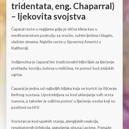
tridentata, eng. Chaparral)
– ljekovita svojstva
Čaparal raste u regijama gdje je slična klima kao u
mediteranskom području sa vrućim, suhim ljetima i blagim,
vlažnim zimama. Najviše raste u Sjevernoj Americi u
Kaliforniji.
Indijancima je čaparal bio tradicionalni biljni lijek za liječenje
prehlade, kostiju, bolova u mišićima, te pomoć kod zmijskih
ugriza.
Čaparal je jedna od najboljih biljaka koja se koristi za čišćenje
limfnog sustava. Upotrebljava se kod uklanjanja svih vrsta
tumora, a također je odlična pomoć u liječenju osoba koji su
pozitivni na HIV.
Koristan je kod upalnih stanja, alergijskih reakcija,
respiratornih infekcija, zagušenja sinusa i astme. Pomaže