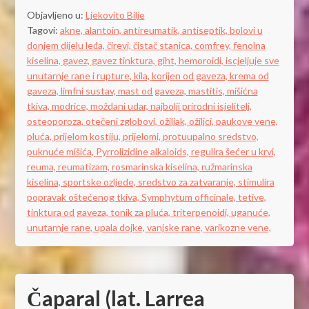
Objavljeno u:
Ljekovito Bilje
Tagovi:
akne,
alantoin,
antireumatik,
antiseptik,
bolovi u
donjem dijelu leđa,
čirevi,
čistač stanica,
comfrey,
fenolna
kiselina,
gavez,
gavez tinktura,
giht,
hemoroidi,
iscjeljuje sve
unutarnje rane i rupture,
kila,
korijen od gaveza,
krema od
gaveza,
limfni sustav,
mast od gaveza,
mastitis,
mišićna
tkiva,
modrice,
moždani udar,
najbolji prirodni isjelitelj,
osteoporoza,
otečeni zglobovi,
ožiljak,
ožiljci,
paukove vene,
pluća,
prijelom kostiju,
prijelomi,
protuupalno sredstvo,
puknuće mišića,
Pyrrolizidine alkaloids,
regulira šećer u krvi,
reuma,
reumatizam,
rosmarinska kiselina,
ružmarinska
kiselina,
sportske ozljede,
sredstvo za zatvaranje,
stimulira
popravak oštećenog tkiva,
Symphytum officinale,
tetive,
tinktura od gaveza,
tonik za pluća,
triterpenoidi,
uganuće,
unutarnje rane,
upala dojke,
vanjske rane,
varikozne vene,
Čaparal (lat. Larrea