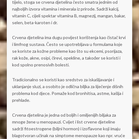
tijelo, stoga se crvena djetelina često smatra jednim od
najboljih izvora vitamina i minerala iz prirode. Sadrži kalcij,
vitamin C, cijeli spektar vitamina B, magnezij, mangan, bakar,
selen, beta-karoten i dr.
Crvena djetelina ima dugu povijest korištenja kao čistač krvi
i limfnog sustava. Često se upotrebljava u formulama koje
se koriste za kožne probleme kao što su ekcemi, psorijaza,
rak kože, akne, osipi, čirevi, opekline, a također se koristi i
kod spolno prenosivih bolesti.
Tradicionalno se koristi kao sredstvo za iskašljavanje i
uklanjanje sluzi, a osobito je odlična biljka za liječenje dišnih
problema kod djece. Pomaže kod bronhitisa, astme, kašlja i
prehlade.
Crvena djetelina je jedna od boljih i omiljenijih biljaka za
mnoge žene u menopauzi. Cvijet i list crvene djeteline
sadrži fitoestrogene (biljni hormon) i izoflavone koji imaju
blagotvoran učinak na simptome menopauze kao npr. vruće