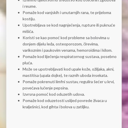
i reume.
Pomaže kod vanjskih i unutarnjih rana, te prijeloma
kostiju.
Upotrebljava se kod nagnječenja, rupture ili puknuće
mišića.
Koristi se kao pomoć kod probleme sa bolovima u
donjem dijelu leđa, osteoporozom, čirevima,
varikoznim i paukovim venama, hemoroidima i kilom.
Pomaže kod liječenja respiratornog sustava, posebno
pluća.
Može se upotrebljavati kod upale kože, ožiljaka, akni,
mastitisa (upala dojke), te raznih uboda insekata.
Pomaže pokrenuti limfni sustav, regulira šećer u krvi,
povećava lučenje pepsina.
Izvrsna pomoć kod oduzetih udova.
Pomaže kod oduzetosti uslijed povrede živaca u
kralješnici, kod gihta i bolova u zatiljku.