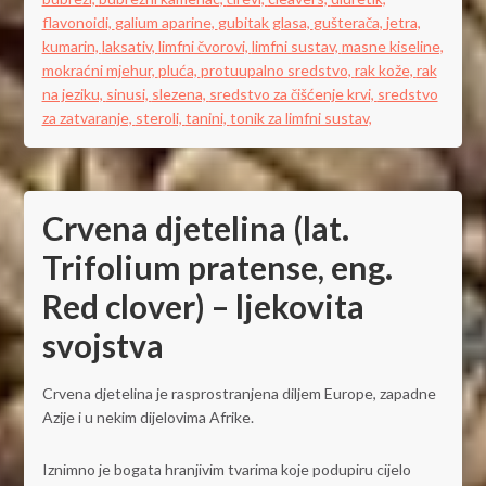
flavonoidi,
galium aparine,
gubitak glasa,
gušterača,
jetra,
kumarin,
laksativ,
limfni čvorovi,
limfni sustav,
masne kiseline,
mokraćni mjehur,
pluća,
protuupalno sredstvo,
rak kože,
rak
na jeziku,
sinusi,
slezena,
sredstvo za čišćenje krvi,
sredstvo
za zatvaranje,
steroli,
tanini,
tonik za limfni sustav,
Crvena djetelina (lat.
Trifolium pratense, eng.
Red clover) – ljekovita
svojstva
Crvena djetelina je rasprostranjena diljem Europe, zapadne
Azije i u nekim dijelovima Afrike.
Iznimno je bogata hranjivim tvarima koje podupiru cijelo