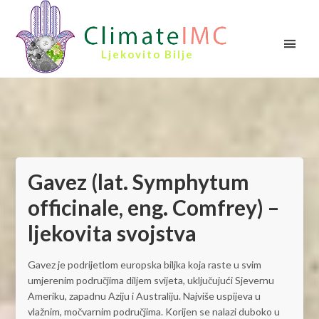
Ljekovito Bilje
Gavez (lat. Symphytum
officinale, eng. Comfrey) –
ljekovita svojstva
Gavez je podrijetlom europska biljka koja raste u svim
umjerenim područjima diljem svijeta, uključujući Sjevernu
Ameriku, zapadnu Aziju i Australiju. Najviše uspijeva u
vlažnim, močvarnim područjima. Korijen se nalazi duboko u