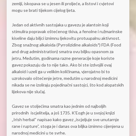
zemlji, iskopava se u jesen ili proljeće, a listovi i cvjetovi
mogu se brati tijekom cijelog ljeta.
Jedan od aktivnih sastojaka u gavezu je alantoin koji
stimulira popravak oštećenog tkiva, a fenolne i ružmarinske
kiseline daju biljci iznimnu ljekovitu protuupalnu aktivnost.
Zbog snažnog alkaloida (Pyrrolizidine alkaloids
*
) FDA (Food
and drug administration) smatra ovu biljku opasnom za
jetru. Međutim, godinama razne generacije koje koriste
gavez pokazuju da to nije tako. Ako bi ste izdvojili ovaj
alkaloid i uzeli ga u velikim količinama, vjerojatno bi to
uzrokovalo oštećenje jetre, međutim u narodnoj medicini
nikada se ne izoliraju pojedinačni sastojci, što kod alopatskih
lijekova nije slučaj.
Gavez se stoljećima smatra kao jednim od najboljih
prirodnih iscjelitelja, a još 1735. K’Eogh je u svojoj knjizi
„Irish herbal“ napisao kako gavez „iscjeljuje sve unutarnje
rane i rupture“, stoga je i danas ova biljka iznimno cijenjena u
narodnoj medicini u te svrhe.