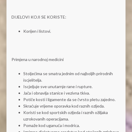
DIJELOVI KOJI SE KORISTE:
Korijen i listovi.
Primjena u narodnoj medicini
Stoljećima se smatra jednim od najboljih prirodnih
iscjelitelja.
Iscjeljuje sve unutarnje rane i rupture.
Jača i obnavlja stanice i vezivna tkiva.
Potiče kosti i ligamente da se čvrsto pletu zajedno.
Skraćuje vrijeme oporavka kod raznih ozljeda.
Koristi se kod sportskih ozljeda i raznih ožiljaka
uzrokovanih operacijama.
Pomaže kod uganuća i modrica.
Iznimno djelotvorno sredstvo kod otečenih zglobova