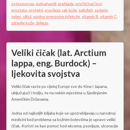
osteoporoza,
polisaharidi,
prehlada,
pročišćivač krvi,
prostata,
proteini,
psorijaza,
rak kože,
salicilati,
sedativ,
selen,
silicij,
spolno prenosive infekcije,
vitamin B,
vitamin C,
zdravlje kože,
željezo,
Veliki čičak (lat. Arctium
lappa, eng. Burdock) –
ljekovita svojstva
Veliki čičak raste po cijeloj Europi sve do Kine i Japana,
uključujući i Indiju, te na nekim mjestima u Sjedinjenim
Američkim Državama.
Jedna od najboljih biljaka koje se upotrebljavaju u narodnoj
medicini kod problema sa kožnim bolestima je upravo veliki
čičak. Koristi se kao pomoć kod ekcema, psorijaze, ulceracije