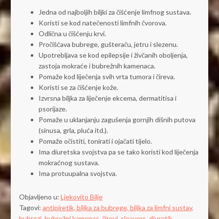
Jedna od najboljih biljki za čišćenje limfnog sustava.
Koristi se kod natečenosti limfnih čvorova.
Odlična u čišćenju krvi.
Pročišćava bubrege, gušteraču, jetru i slezenu.
Upotrebljava se kod epilepsije i živčanih oboljenja,
zastoja mokraće i bubrežnih kamenaca.
Pomaže kod liječenja svih vrta tumora i čireva.
Koristi se za čišćenje kože.
Izvrsna biljka za liječenje ekcema, dermatitisa i
psorijaze.
Pomaže u uklanjanju zagušenja gornjih dišnih putova
(sinusa, grla, pluća itd.).
Pomaže očistiti, tonirati i ojačati tijelo.
Ima diuretska svojstva pa se tako koristi kod liječenja
mokraćnog sustava.
Ima protuupalna svojstva.
Objavljeno u:
Ljekovito Bilje
Tagovi:
antipiretik,
biljka za bubrege,
biljka za limfni sustav,
bubrezi,
bubrežni kamenac,
čirevi,
cleavers,
diuretik,