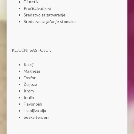
Diuretik
Pročišćivač krvi
Sredstvo za zatvaranje
Sredstvo za jačanje stomaka
KLJUČNI SASTOJCI:
Kalcij
Magnezij
Fosfor
Željezo
Krom
Inulin
Flavonoidi
Hlapljiva ulja
Seskviterpeni