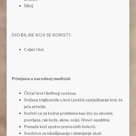
Silicij
DIO BILJKE KOJI SE KORISTI:
Cvijet i list.
Primjena u narodnoj medicini
Čistač krvi i limfnog sustava.
Snižava trigliceride u krvi i potiče razrjeđivanje krvi, te
jača arterije.
Koristi se za kožne probleme kao što su ekcemi,
psorijaza, rak kože, akne, osipi, čirevi i opekline.
Pomaže kod spolno prenosivih bolesti.
Sredstvo za iskašljavanje i uklanjanje sluzi.