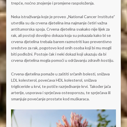
trepće, noćno znojenje i promjene raspoloženja.
Neka istraživanja koje je proveo „National Cancer Institute“
utvrdila su da crvena djetelina ima najmanje četiri važna
antitumorska spoja. Crvena djetelina svakako nije lijek za
rak, ali postoji dovoljno dokaza koja su pokazala kako bi se
crvena djetelina trebala barem razmotriti kao preventivno
sredstvo za rak, pogotovo kod onih osoba koji bi mu mogli
biti podložni. Postoje čak i neki dokazi koji ukazuju da bi
crvena djetelina mogla pomoći u održavanju zdravih kostiju.
Crvena djetelina pomaže u zaštiti srčanih bolesti, snižava
LDL kolesterol, povećava HDL kolesterol, snižava
trigliceride u krvi, te potiče razrjeđivanje krvi. Također jača
arterije, usporava i sprječava osteoporozu, te sprječava ili
smanjuje povećanje prostate kod muškaraca.