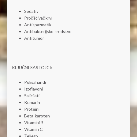
Sedativ
Pročišćivač krvi
Antispazmatik
Antibakterijsko sredstvo
Antitumor
KLJUČNI SASTOJCI:
Polisaharidi
Izoflavoni
Salicilati
Kumarin
Proteini
Beta-karoten
Vitamini B
Vitamin C
Željezo