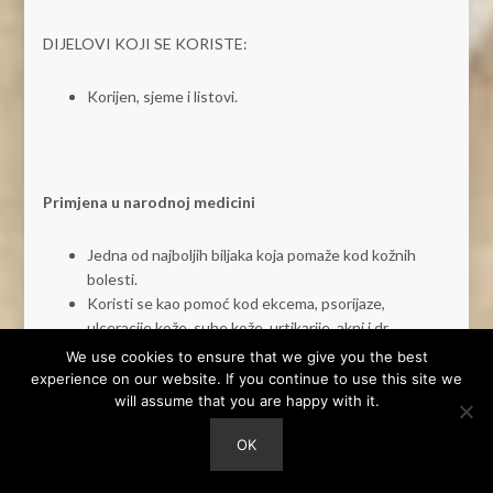
DIJELOVI KOJI SE KORISTE:
Korijen, sjeme i listovi.
Primjena u narodnoj medicini
Jedna od najboljih biljaka koja pomaže kod kožnih
bolesti.
Koristi se kao pomoć kod ekcema, psorijaze,
ulceracije kože, suhe kože, urtikarije, akni i dr.
Pomaže tinejdžerima kod problema sa aknama.
We use cookies to ensure that we give you the best
Odlična pomoć kod svih stupnjeva opeklina.
experience on our website. If you continue to use this site we
Ima blagotvoran učinak na limfni sustav, pa tako
will assume that you are happy with it.
pomaže kod limfnog zastoja, natečenih limfnih
OK
čvorova i ostalo.
Pročišćava krv i jetru, pomaže kod izbacivanja toksina i