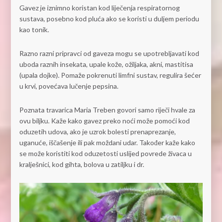
Gavez je iznimno koristan kod liječenja respiratornog
sustava, posebno kod pluća ako se koristi u duljem periodu
kao tonik.
Razno razni pripravci od gaveza mogu se upotrebljavati kod
uboda raznih insekata, upale kože, ožiljaka, akni, mastitisa
(upala dojke). Pomaže pokrenuti limfni sustav, regulira šećer
u krvi, povećava lučenje pepsina.
Poznata travarica Maria Treben govori samo riječi hvale za
ovu biljku. Kaže kako gavez preko noći može pomoći kod
oduzetih udova, ako je uzrok bolesti prenaprezanje,
uganuće, iščašenje ili pak moždani udar. Također kaže kako
se može koristiti kod oduzetosti uslijed povrede živaca u
kralješnici, kod gihta, bolova u zatiljku i dr.