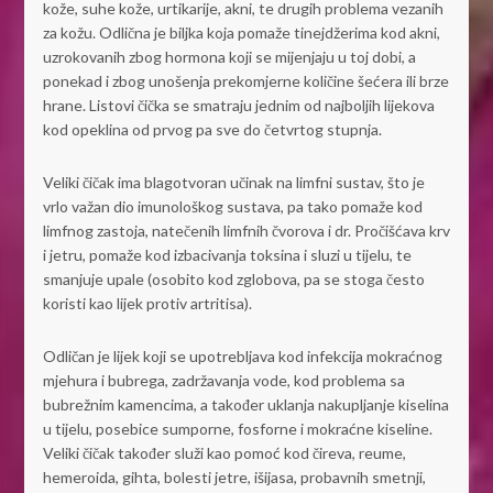
kože, suhe kože, urtikarije, akni, te drugih problema vezanih
za kožu. Odlična je biljka koja pomaže tinejdžerima kod akni,
uzrokovanih zbog hormona koji se mijenjaju u toj dobi, a
ponekad i zbog unošenja prekomjerne količine šećera ili brze
hrane. Listovi čička se smatraju jednim od najboljih lijekova
kod opeklina od prvog pa sve do četvrtog stupnja.
Veliki čičak ima blagotvoran učinak na limfni sustav, što je
vrlo važan dio imunološkog sustava, pa tako pomaže kod
limfnog zastoja, natečenih limfnih čvorova i dr. Pročišćava krv
i jetru, pomaže kod izbacivanja toksina i sluzi u tijelu, te
smanjuje upale (osobito kod zglobova, pa se stoga često
koristi kao lijek protiv artritisa).
Odličan je lijek koji se upotrebljava kod infekcija mokraćnog
mjehura i bubrega, zadržavanja vode, kod problema sa
bubrežnim kamencima, a također uklanja nakupljanje kiselina
u tijelu, posebice sumporne, fosforne i mokraćne kiseline.
Veliki čičak također služi kao pomoć kod čireva, reume,
hemeroida, gihta, bolesti jetre, išijasa, probavnih smetnji,