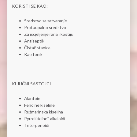
KORISTI SE KAO:
Sredstvo za zatvaranje
Protuupalno sredstvo
Za iscjeljenje rana i kostiju
Antiseptik
Čistač stanica
Kao tonik
KLJUČNI SASTOJCI
Alantoin
Fenolne kiseline
Ružmarinska kiselina
Pyrrolizidine* alkaloidi
Triterpenoidi