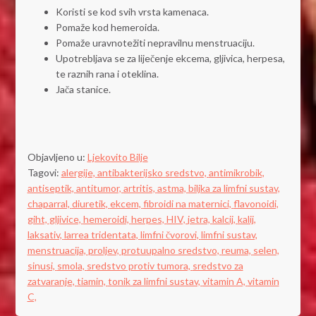
Koristi se kod svih vrsta kamenaca.
Pomaže kod hemeroida.
Pomaže uravnotežiti nepravilnu menstruaciju.
Upotrebljava se za liječenje ekcema, gljivica, herpesa,
te raznih rana i oteklina.
Jača stanice.
Objavljeno u:
Ljekovito Bilje
Tagovi:
alergije,
antibakterijsko sredstvo,
antimikrobik,
antiseptik,
antitumor,
artritis,
astma,
biljka za limfni sustav,
chaparral,
diuretik,
ekcem,
fibroidi na maternici,
flavonoidi,
giht,
gljivice,
hemeroidi,
herpes,
HIV,
jetra,
kalcij,
kalij,
laksativ,
larrea tridentata,
limfni čvorovi,
limfni sustav,
menstruacija,
proljev,
protuupalno sredstvo,
reuma,
selen,
sinusi,
smola,
sredstvo protiv tumora,
sredstvo za
zatvaranje,
tiamin,
tonik za limfni sustav,
vitamin A,
vitamin
C,