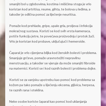
smanjiti bol u zglobovima, kostima i mišićima stoga je vrlo
koristan kod artritisa, reume, gihta, te bolova u leđima, a
također je odlična pomoć za liječenje neuritisa.
Pomaže kod prehlade, gripe, upale grla, proljeva i infekcija
mokraćnog sustava. Koristi se kod svih vrsta kamenaca,
potiče funkciju jetre, te povećava proizvodnju i protok žuči.
Vrlo je koristan kod probave, uključujući i hemeroide.
Čaparal je vrlo cijenjena biljka kod ženskih bolesti i problema.
Smanjuje grčeve, pomaže uravnotežiti nepravilnu
menstruaciju, a također se vjeruje da može smanjiti fibroide
na maternici. Koristi se i kod raznih bolesti i problema dojke.
Koristi se za vanjsku upotrebu kao pomoć kod problema sa
kožom pa tako pomaže u liječenju ekcema, gljivica, herpesa,
te raznih rana i oteklina.
Neke osobe koriste čaparal kao pomoć kod uklanjanja