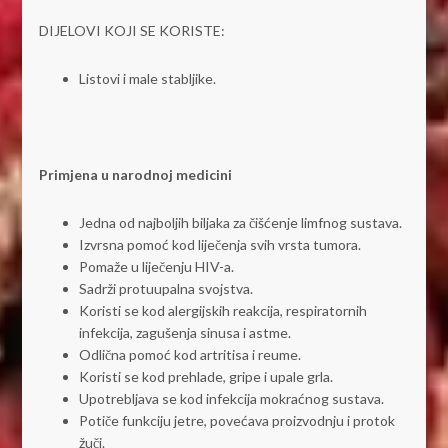
DIJELOVI KOJI SE KORISTE:
Listovi i male stabljike.
Primjena u narodnoj medicini
Jedna od najboljih biljaka za čišćenje limfnog sustava.
Izvrsna pomoć kod liječenja svih vrsta tumora.
Pomaže u liječenju HIV-a.
Sadrži protuupalna svojstva.
Koristi se kod alergijskih reakcija, respiratornih
infekcija, zagušenja sinusa i astme.
Odlična pomoć kod artritisa i reume.
Koristi se kod prehlade, gripe i upale grla.
Upotrebljava se kod infekcija mokraćnog sustava.
Potiče funkciju jetre, povećava proizvodnju i protok
žuči.