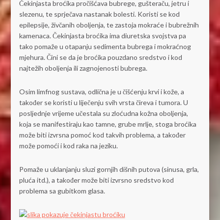
Čekinjasta broćika pročišćava bubrege, gušteraču, jetru i
slezenu, te sprječava nastanak bolesti. Koristi se kod
epilepsije, živčanih oboljenja, te zastoja mokraće i bubrežnih
kamenaca. Čekinjasta broćika ima diuretska svojstva pa
tako pomaže u otapanju sedimenta bubrega i mokraćnog
mjehura. Čini se da je broćika pouzdano sredstvo i kod
najtežih oboljenja ili zagnojenosti bubrega.
Osim limfnog sustava, odlična je u čišćenju krvi i kože, a
također se koristi u liječenju svih vrsta čireva i tumora. U
posljednje vrijeme učestala su zloćudna kožna oboljenja,
koja se manifestiraju kao tamne, grube mrlje, stoga broćika
može biti izvrsna pomoć kod takvih problema, a također
može pomoći i kod raka na jeziku.
Pomaže u uklanjanju sluzi gornjih dišnih putova (sinusa, grla,
pluća itd.), a također može biti izvrsno sredstvo kod
problema sa gubitkom glasa.