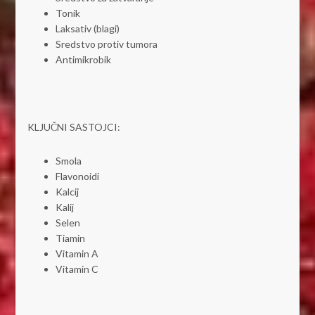
Tonik
Laksativ (blagi)
Sredstvo protiv tumora
Antimikrobik
KLJUČNI SASTOJCI:
Smola
Flavonoidi
Kalcij
Kalij
Selen
Tiamin
Vitamin A
Vitamin C