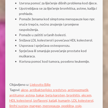
Izvrsna pomoć za liječenje dišnih problema kod djece.
Upotrebljava se za liječenje bronhitisa, astme, kašlja i
prehlade.
Pomaže ženama kod simptoma menopauze kao npr.
vruće trepće, noćno znojenje i promjene
raspoloženja.
Pomaže u zaštiti srčanih bolesti.
Snižava LDL kolesterol i povećava HDL kolesterol.
Usporava i sprječava osteoporozu.
Sprječava ili smanjuje povećanje prostate kod
muškaraca.
Korisna pomoć kod tumora, posebno leukemije.
Objavljeno u:
Ljekovito Bilje
Tagovi:
akne,
antibakterijsko sredstvo,
antispazmatik,
antitumor,
astma,
bakar,
beta karoten,
bronhitis,
ekcem,
HDL kolesterol,
izoflavoni,
kašalj,
kumarin,
LDL kolesterol,
limfni sustav,
mangan,
menopauza,
opeklina,
osip,