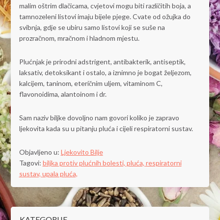
malim oštrim dlačicama, cvjetovi mogu biti različitih boja, a
tamnozeleni listovi imaju bijele pjege. Cvate od ožujka do
svibnja, gdje se ubiru samo listovi koji se suše na
prozračnom, mračnom i hladnom mjestu.
Plućnjak je prirodni adstrigent, antibakterik, antiseptik,
laksativ, detoksikant i ostalo, a iznimno je bogat željezom,
kalcijem, taninom, eteričnim uljem, vitaminom C,
flavonoidima, alantoinom i dr.
Sam naziv biljke dovoljno nam govori koliko je zapravo
ljekovita kada su u pitanju pluća i cijeli respiratorni sustav.
Objavljeno u:
Ljekovito Bilje
Tagovi:
biljka protiv plućnih bolesti,
pluća,
respiratorni
sustav,
upala pluća,
KATEGORIJE