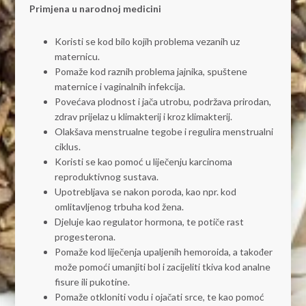
Primjena u narodnoj medicini
Koristi se kod bilo kojih problema vezanih uz
maternicu.
Pomaže kod raznih problema jajnika, spuštene
maternice i vaginalnih infekcija.
Povećava plodnost i jača utrobu, podržava prirodan,
zdrav prijelaz u klimakterij i kroz klimakterij.
Olakšava menstrualne tegobe i regulira menstrualni
ciklus.
Koristi se kao pomoć u liječenju karcinoma
reproduktivnog sustava.
Upotrebljava se nakon poroda, kao npr. kod
omlitavljenog trbuha kod žena.
Djeluje kao regulator hormona, te potiče rast
progesterona.
Pomaže kod liječenja upaljenih hemoroida, a također
može pomoći umanjiti bol i zacijeliti tkiva kod analne
fisure ili pukotine.
Pomaže otkloniti vodu i ojačati srce, te kao pomoć