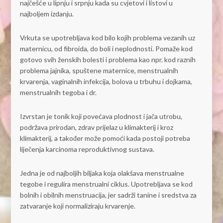
najčešće u lipnju i srpnju kada su cvjetovi i listovi u
najboljem izdanju.
Vrkuta se upotrebljava kod bilo kojih problema vezanih uz
maternicu, od fibroida, do boli i neplodnosti. Pomaže kod
gotovo svih ženskih bolesti i problema kao npr. kod raznih
problema jajnika, spuštene maternice, menstrualnih
krvarenja, vaginalnih infekcija, bolova u trbuhu i dojkama,
menstrualnih tegoba i dr.
Izvrstan je tonik koji povećava plodnost i jača utrobu,
podržava prirodan, zdrav prijelaz u klimakterij i kroz
klimakterij, a također može pomoći kada postoji potreba
liječenja karcinoma reproduktivnog sustava.
Jedna je od najboljih biljaka koja olakšava menstrualne
tegobe i regulira menstrualni ciklus. Upotrebljava se kod
bolnih i obilnih menstruacija, jer sadrži tanine i sredstva za
zatvaranje koji normaliziraju krvarenje.