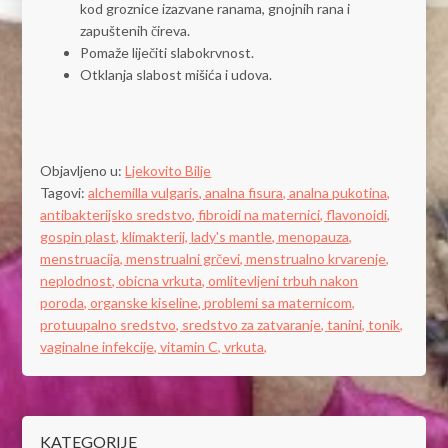
kod groznice izazvane ranama, gnojnih rana i
zapuštenih čireva.
Pomaže liječiti slabokrvnost.
Otklanja slabost mišića i udova.
Objavljeno u:
Ljekovito Bilje
Tagovi:
alchemilla vulgaris,
analna fisura,
analna pukotina,
antibakterijsko sredstvo,
fibroidi na maternici,
flavonoidi,
gospin plast,
klimakterij,
lady's mantle,
menopauza,
menstruacija,
menstrualni grčevi,
menstrualno krvarenje,
neplodnost,
obicna vrkuta,
omlitevljeni trbuh nakon
poroda,
organske kiseline,
problemi sa maternicom,
protuupalno sredstvo,
sredstvo za zatvaranje,
tanini,
tonik,
vaginalne infekcije,
vitamin C,
vrkuta,
KATEGORIJE