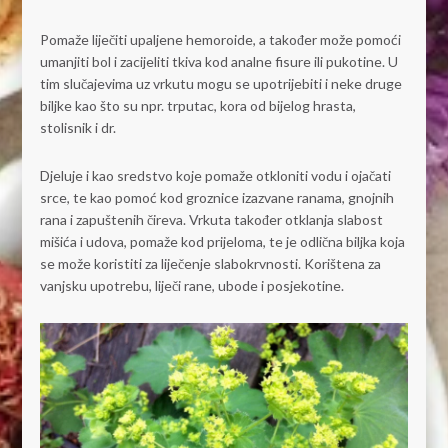
Pomaže liječiti upaljene hemoroide, a također može pomoći
umanjiti bol i zacijeliti tkiva kod analne fisure ili pukotine. U
tim slučajevima uz vrkutu mogu se upotrijebiti i neke druge
biljke kao što su npr. trputac, kora od bijelog hrasta,
stolisnik i dr.
Djeluje i kao sredstvo koje pomaže otkloniti vodu i ojačati
srce, te kao pomoć kod groznice izazvane ranama, gnojnih
rana i zapuštenih čireva. Vrkuta također otklanja slabost
mišića i udova, pomaže kod prijeloma, te je odlična biljka koja
se može koristiti za liječenje slabokrvnosti. Korištena za
vanjsku upotrebu, liječi rane, ubode i posjekotine.