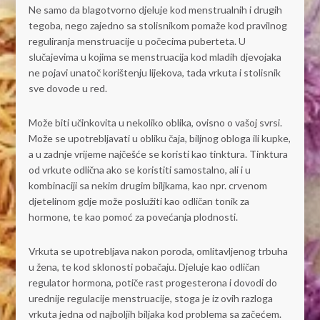
Ne samo da blagotvorno djeluje kod menstrualnih i drugih
tegoba, nego zajedno sa stolisnikom pomaže kod pravilnog
reguliranja menstruacije u počecima puberteta. U
slučajevima u kojima se menstruacija kod mladih djevojaka
ne pojavi unatoč korištenju lijekova, tada vrkuta i stolisnik
sve dovode u red.
Može biti učinkovita u nekoliko oblika, ovisno o vašoj svrsi.
Može se upotrebljavati u obliku čaja, biljnog obloga ili kupke,
a u zadnje vrijeme najčešće se koristi kao tinktura. Tinktura
od vrkute odlična ako se koristiti samostalno, ali i u
kombinaciji sa nekim drugim biljkama, kao npr. crvenom
djetelinom gdje može poslužiti kao odličan tonik za
hormone, te kao pomoć za povećanja plodnosti.
Vrkuta se upotrebljava nakon poroda, omlitavljenog trbuha
u žena, te kod sklonosti pobačaju. Djeluje kao odličan
regulator hormona, potiče rast progesterona i dovodi do
urednije regulacije menstruacije, stoga je iz ovih razloga
vrkuta jedna od najboljih biljaka kod problema sa začećem.