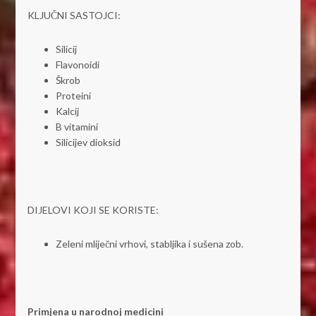
KLJUČNI SASTOJCI:
Silicij
Flavonoidi
Škrob
Proteini
Kalcij
B vitamini
Silicijev dioksid
DIJELOVI KOJI SE KORISTE:
Zeleni mliječni vrhovi, stabljika i sušena zob.
Primjena u narodnoj medicini