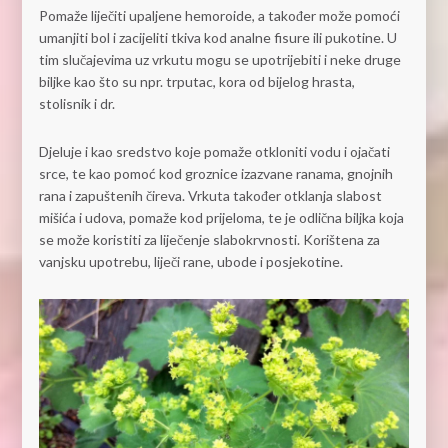
Pomaže liječiti upaljene hemoroide, a također može pomoći
umanjiti bol i zacijeliti tkiva kod analne fisure ili pukotine. U
tim slučajevima uz vrkutu mogu se upotrijebiti i neke druge
biljke kao što su npr. trputac, kora od bijelog hrasta,
stolisnik i dr.
Djeluje i kao sredstvo koje pomaže otkloniti vodu i ojačati
srce, te kao pomoć kod groznice izazvane ranama, gnojnih
rana i zapuštenih čireva. Vrkuta također otklanja slabost
mišića i udova, pomaže kod prijeloma, te je odlična biljka koja
se može koristiti za liječenje slabokrvnosti. Korištena za
vanjsku upotrebu, liječi rane, ubode i posjekotine.