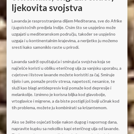
ljekovita svojstva
Lavanda je rasprostranjena diljem Mediterana, sve do Afrike
i jugoistočnih predjela Indije. Osim što se uspješno može
uzgajati u mediteranskom području, također se uspješno
uzgaja i u kontinentalnim krajevima, a nerijetko ju možemo
sresti kako samoniklo raste u prirodi.
Lavanda sadrži opuštajuća i smirujuća svojstva koja se
najčešće koristi u obliku eteričnog ulja za vanjsku uporabu, a
cvjetove i listove lavande možete koristiti za čaj. Smiruje
tijelo i um, pomaže protiv stresa, napetosti, nesanice, te
služi kao blagi antidepresiv koji pomaže kod depresije i
melankolije. Iznimno je korisna biljka kod glavobolje,
vrtoglavice i migrene, a da biste postigli još bolji učinak kod
tih problema, možete ju kombinirati sa krizantemom.
Ako se želite osjećati bolje nakon dugog i napornog dana,
napravite kupku sa nekoliko kapi eteričnog ulja od lavande.