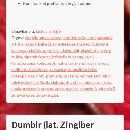
Koristan kod prehlade, alergija i astme.
Objavljeno u:
Ljekovito Bilje
Tagovi:
alergije,
anksioznost,
antidepresiv,
antispazmatik,
artritis,
astma,
biljka za zdravlje kože,
bubrezi,
bubrežni
kamenac,
cistitis,
depresija,
flavonoidi,
glavobolja,
grčevi
mišića,
hiperaktivnost,
infekcije bubrega,
kalcij,
kemoterapija,
kolesterol,
matičnjak,
menstrualni grčevi,
nadbubrežna žlijezda,
nesanica,
normalizira šećer,
osteoporoza,
PMS,
prehlada,
proteini,
reumatizam,
silicij,
silicijev dioksid,
škrob,
slabi apetit,
stim,
stimulans,
stres,
upala probavnih organa,
upala zdjelice,
vitamin A,
vitamin B,
zdravlje kose,
zdravlje zubi,
Đumbir (lat. Zingiber