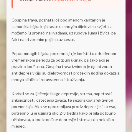
Gospina trava, poznata još pod imenom kantarion je
samonikla biljka koja raste u mnogim dijelovima svijeta, a
možemo ju pronaći na livadama, uz rubove šuma i živica, pa
čak i na otvorenim poljima uz ceste.
Poput mnogih biljaka potrebno ju je koristiti u određenom
vremenskom periodu za potpuni učinak, pa tako ako je
pravilno korištena, Gospina trava iznimno je djelotvoran
antidepresiv čiju su djelotvornost proteklih godina dokazala
mnoga klinička i zdravstvena istraživanja.
Koristi se za liječenje blage depresije, stresa, napetosti,
anksioznosti, oštećenja živaca, te sezonskog afektivnog
poremećaja. Ako se upotrebljava protiv depresije i stresa,
potrebno ju je uzimati oko 2-3 tjedna kako bi bila potpuno
učinkovita, a kod kronične depresije i stresa i do nekoliko
mjeseci.