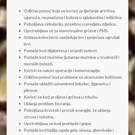
Odlična pomoć koja se koristi za liječenje artritisa,
uganuća, reumatizma i bolova u zglobovima i mišićima.
Poboljšava cirkulaciju, posebno u predjelu zdjelice.
Upotrebljava se za menstrualne grčeve i PMS.
Snižava kolesterol, razrjeđuje krv i sprječava ugrušak
krvi.
Pomaže kod dijabetesa i srčanih bolesti.
Pomaže kod mučnine (jutarnje mučnine u trudnoći) i
morskih bolesti.
Koristi se nakon operacije i kemoterapije.
Odlična pomoć kod problema sa ulceroznim kolitisom.
Pomaže ublažiti uznemireni želudac, žgaravicu i
plinove.
Koristi se kod proljeva i grčeva u trbuhu.
Uklanja problem štucanja.
Poboljšava krvotok i protok energije, te uklanja
otrove i toksine.
Upotrebljava se kod prehlade i gripe.
Pomaže kod kašlja, upale grla, sinusa, glavobolje i