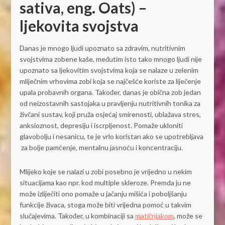
sativa, eng. Oats) –
ljekovita svojstva
Danas je mnogo ljudi upoznato sa zdravim, nutritivnim
svojstvima zobene kaše, međutim isto tako mnogo ljudi nije
upoznato sa ljekovitim svojstvima koja se nalaze u zelenim
mliječnim vrhovima zobi koja se najčešće koriste za liječenje
upala probavnih organa. Također, danas je obična zob jedan
od neizostavnih sastojaka u pravljenju nutritivnih tonika za
živčani sustav, koji pruža osjećaj smirenosti, ublažava stres,
anksioznost, depresiju i iscrpljenost. Pomaže ukloniti
glavobolju i nesanicu, te je vrlo koristan ako se upotrebljava
za bolje pamćenje, mentalnu jasnoću i koncentraciju.
Mlijeko koje se nalazi u zobi posebno je vrijedno u nekim
situacijama kao npr. kod multiple skleroze. Premda ju ne
može izliječiti ono pomaže u jačanju mišića i poboljšanju
funkcije živaca, stoga može biti vrijedna pomoć u takvim
slučajevima. Također, u kombinaciji sa
matičnjakom
, može se