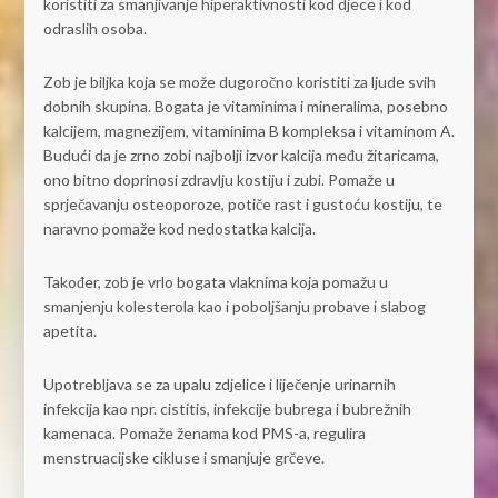
koristiti za smanjivanje hiperaktivnosti kod djece i kod
odraslih osoba.
Zob je biljka koja se može dugoročno koristiti za ljude svih
dobnih skupina. Bogata je vitaminima i mineralima, posebno
kalcijem, magnezijem, vitaminima B kompleksa i vitaminom A.
Budući da je zrno zobi najbolji izvor kalcija među žitaricama,
ono bitno doprinosi zdravlju kostiju i zubi. Pomaže u
sprječavanju osteoporoze, potiče rast i gustoću kostiju, te
naravno pomaže kod nedostatka kalcija.
Također, zob je vrlo bogata vlaknima koja pomažu u
smanjenju kolesterola kao i poboljšanju probave i slabog
apetita.
Upotrebljava se za upalu zdjelice i liječenje urinarnih
infekcija kao npr. cistitis, infekcije bubrega i bubrežnih
kamenaca. Pomaže ženama kod PMS-a, regulira
menstruacijske cikluse i smanjuje grčeve.