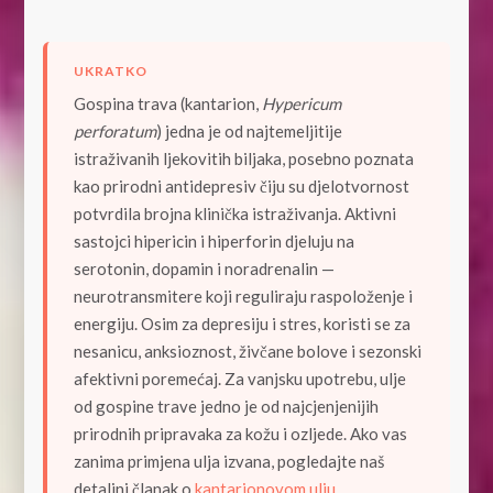
UKRATKO
Gospina trava (kantarion,
Hypericum
perforatum
) jedna je od najtemeljitije
istraživanih ljekovitih biljaka, posebno poznata
kao prirodni antidepresiv čiju su djelotvornost
potvrdila brojna klinička istraživanja. Aktivni
sastojci hipericin i hiperforin djeluju na
serotonin, dopamin i noradrenalin —
neurotransmitere koji reguliraju raspoloženje i
energiju. Osim za depresiju i stres, koristi se za
nesanicu, anksioznost, živčane bolove i sezonski
afektivni poremećaj. Za vanjsku upotrebu, ulje
od gospine trave jedno je od najcjenjenijih
prirodnih pripravaka za kožu i ozljede. Ako vas
zanima primjena ulja izvana, pogledajte naš
detaljni članak o
kantarionovom ulju
.