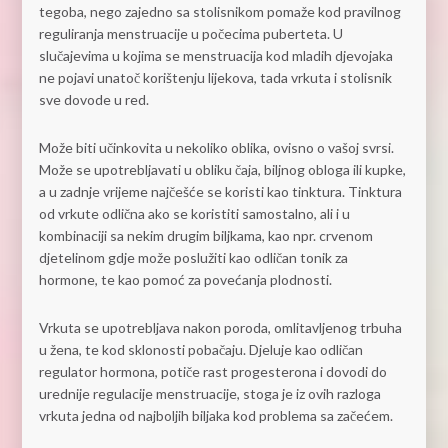
tegoba, nego zajedno sa stolisnikom pomaže kod pravilnog
reguliranja menstruacije u počecima puberteta. U
slučajevima u kojima se menstruacija kod mladih djevojaka
ne pojavi unatoč korištenju lijekova, tada vrkuta i stolisnik
sve dovode u red.
Može biti učinkovita u nekoliko oblika, ovisno o vašoj svrsi.
Može se upotrebljavati u obliku čaja, biljnog obloga ili kupke,
a u zadnje vrijeme najčešće se koristi kao tinktura. Tinktura
od vrkute odlična ako se koristiti samostalno, ali i u
kombinaciji sa nekim drugim biljkama, kao npr. crvenom
djetelinom gdje može poslužiti kao odličan tonik za
hormone, te kao pomoć za povećanja plodnosti.
Vrkuta se upotrebljava nakon poroda, omlitavljenog trbuha
u žena, te kod sklonosti pobačaju. Djeluje kao odličan
regulator hormona, potiče rast progesterona i dovodi do
urednije regulacije menstruacije, stoga je iz ovih razloga
vrkuta jedna od najboljih biljaka kod problema sa začećem.