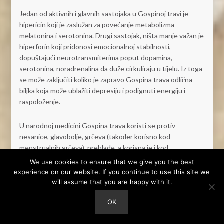
Jedan od aktivnih i glavnih sastojaka u Gospinoj travi je
hipericin koji je zaslužan za povećanje metabolizma
melatonina i serotonina. Drugi sastojak, ništa manje važan je
hiperforin koji pridonosi emocionalnoj stabilnosti,
dopuštajući neurotransmiterima poput dopamina,
serotonina, noradrenalina da duže cirkuliraju u tijelu. Iz toga
se može zaključiti koliko je zapravo Gospina trava odlična
biljka koja može ublažiti depresiju i podignuti energiju i
raspoloženje.
U narodnoj medicini Gospina trava koristi se protiv
nesanice, glavobolje, grčeva (također korisno kod
menstrualnih grčeva), prehlade, a korisna je i kod
Parkinsonove bolesti.
We use cookies to ensure that we give you the best
experience on our website. If you continue to use this site we
will assume that you are happy with it.
Gospina trava sadrži antibakterijska, antivirusna i
protuupalna svojstva, pa ju to čini korisnom za liječenje
OK
bakterijskih i virusnih infekcija kao npr. herpes i šindre virus.
Postoje čak i nekoliko obećavajućih istraživanja o