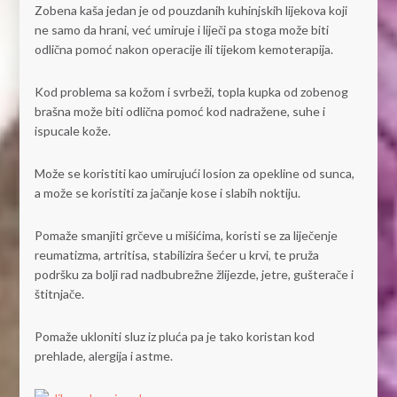
Zobena kaša jedan je od pouzdanih kuhinjskih lijekova koji
ne samo da hrani, već umiruje i liječi pa stoga može biti
odlična pomoć nakon operacije ili tijekom kemoterapija.
Kod problema sa kožom i svrbeži, topla kupka od zobenog
brašna može biti odlična pomoć kod nadražene, suhe i
ispucale kože.
Može se koristiti kao umirujući losion za opekline od sunca,
a može se koristiti za jačanje kose i slabih noktiju.
Pomaže smanjiti grčeve u mišićima, koristi se za liječenje
reumatizma, artritisa, stabilizira šećer u krvi, te pruža
podršku za bolji rad nadbubrežne žlijezde, jetre, gušterače i
štitnjače.
Pomaže ukloniti sluz iz pluća pa je tako koristan kod
prehlade, alergija i astme.