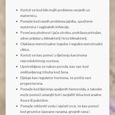
Koristi se kod bilo kojih problema vezanih uz
maternicu.
Pomaže kod raznih problema jajnika, spuštene
maternice i vaginalnih infekcija.
Povećava plodnost i jača utrobu, podržava prirodan,
zdrav prijelaz u klimakterij i kroz klimakterij.
Olakšava menstrualne tegobe i regulira menstrualni
ciklus.
Koristi se kao pomoć u liječenju karcinoma
reproduktivnog sustava.
Upotrebljava se nakon poroda, kao npr. kod
omlitavljenog trbuha kod žena.
Djeluje kao regulator hormona, te potiče rast
progesterona.
Pomaže kod liječenja upaljenih hemoroida, a također
može pomoći umanjiti bol i zacijeliti tkiva kod analne
fisure ili pukotine.
Pomaže otkloniti vodu i ojačati srce, te kao pomoć
kod groznice izazvane ranama, gnojnih rana i