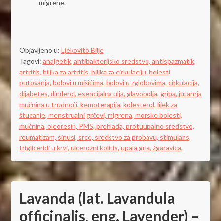
migrene.
Objavljeno u:
Ljekovito Bilje
Tagovi:
analgetik,
antibakterijsko sredstvo,
antispazmatik,
artritis,
biljka za artritis,
biljka za cirkulaciju,
bolesti
putovanja,
bolovi u mišićima,
bolovi u zglobovima,
cirkulacija,
dijabetes,
đinđerol,
esencijalna ulja,
glavobolja,
gripa,
jutarnja
mučnina u trudnoći,
kemoterapija,
kolesterol,
lijek za
štucanje,
menstrualni grčevi,
migrena,
morske bolesti,
mučnina,
oleoresin,
PMS,
prehlada,
protuupalno sredstvo,
reumatizam,
sinusi,
srce,
sredstvo za probavu,
stimulans,
trigliceridi u krvi,
ulcerozni kolitis,
upala grla,
žgaravica,
Lavanda (lat. Lavandula
officinalis, eng. Lavender) –