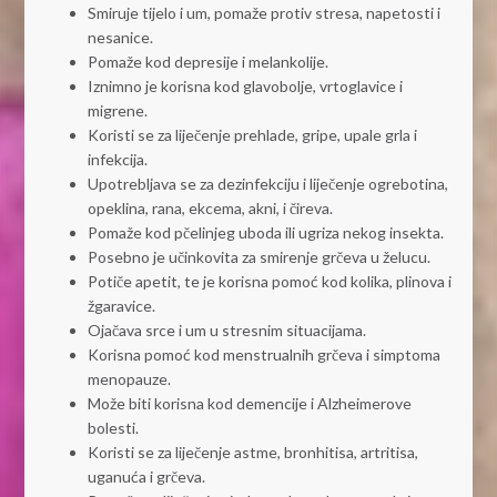
Smiruje tijelo i um, pomaže protiv stresa, napetosti i
nesanice.
Pomaže kod depresije i melankolije.
Iznimno je korisna kod glavobolje, vrtoglavice i
migrene.
Koristi se za liječenje prehlade, gripe, upale grla i
infekcija.
Upotrebljava se za dezinfekciju i liječenje ogrebotina,
opeklina, rana, ekcema, akni, i čireva.
Pomaže kod pčelinjeg uboda ili ugriza nekog insekta.
Posebno je učinkovita za smirenje grčeva u želucu.
Potiče apetit, te je korisna pomoć kod kolika, plinova i
žgaravice.
Ojačava srce i um u stresnim situacijama.
Korisna pomoć kod menstrualnih grčeva i simptoma
menopauze.
Može biti korisna kod demencije i Alzheimerove
bolesti.
Koristi se za liječenje astme, bronhitisa, artritisa,
uganuća i grčeva.