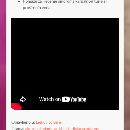
Pomaže za liječenje sindroma karpalnog tunela i
proširenih vena.
Objavljeno u:
Ljekovito Bilje
Tagovi:
akne,
alzheimer,
antibakterijsko sredstvo,