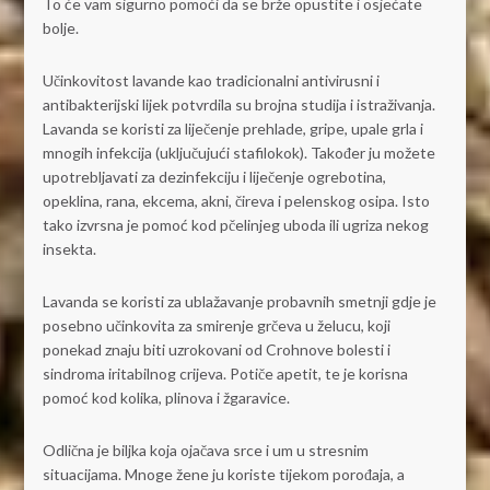
To će vam sigurno pomoći da se brže opustite i osjećate
bolje.
Učinkovitost lavande kao tradicionalni antivirusni i
antibakterijski lijek potvrdila su brojna studija i istraživanja.
Lavanda se koristi za liječenje prehlade, gripe, upale grla i
mnogih infekcija (uključujući stafilokok). Također ju možete
upotrebljavati za dezinfekciju i liječenje ogrebotina,
opeklina, rana, ekcema, akni, čireva i pelenskog osipa. Isto
tako izvrsna je pomoć kod pčelinjeg uboda ili ugriza nekog
insekta.
Lavanda se koristi za ublažavanje probavnih smetnji gdje je
posebno učinkovita za smirenje grčeva u želucu, koji
ponekad znaju biti uzrokovani od Crohnove bolesti i
sindroma iritabilnog crijeva. Potiče apetit, te je korisna
pomoć kod kolika, plinova i žgaravice.
Odlična je biljka koja ojačava srce i um u stresnim
situacijama. Mnoge žene ju koriste tijekom porođaja, a