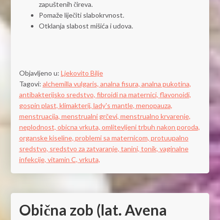
zapuštenih čireva.
Pomaže liječiti slabokrvnost.
Otklanja slabost mišića i udova.
Objavljeno u:
Ljekovito Bilje
Tagovi:
alchemilla vulgaris,
analna fisura,
analna pukotina,
antibakterijsko sredstvo,
fibroidi na maternici,
flavonoidi,
gospin plast,
klimakterij,
lady's mantle,
menopauza,
menstruacija,
menstrualni grčevi,
menstrualno krvarenje,
neplodnost,
obicna vrkuta,
omlitevljeni trbuh nakon poroda,
organske kiseline,
problemi sa maternicom,
protuupalno
sredstvo,
sredstvo za zatvaranje,
tanini,
tonik,
vaginalne
infekcije,
vitamin C,
vrkuta,
Obična zob (lat. Avena