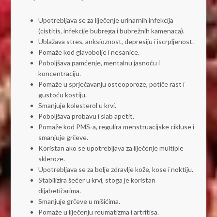
Upotrebljava se za liječenje urinarnih infekcija
(cistitis, infekcije bubrega i bubrežnih kamenaca).
Ublažava stres, anksioznost, depresiju i iscrpljenost.
Pomaže kod glavobolje i nesanice.
Poboljšava pamćenje, mentalnu jasnoću i
koncentraciju.
Pomaže u sprječavanju osteoporoze, potiče rast i
gustoću kostiju.
Smanjuje kolesterol u krvi.
Poboljšava probavu i slab apetit.
Pomaže kod PMS-a, regulira menstruacijske cikluse i
smanjuje grčeve.
Koristan ako se upotrebljava za liječenje multiple
skleroze.
Upotrebljava se za bolje zdravlje kože, kose i noktiju.
Stabilizira šećer u krvi, stoga je koristan
dijabetičarima.
Smanjuje grčeve u mišićima.
Pomaže u liječenju reumatizma i artritisa.