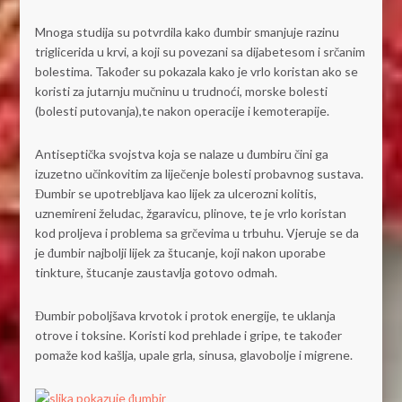
Mnoga studija su potvrdila kako đumbir smanjuje razinu
triglicerida u krvi, a koji su povezani sa dijabetesom i srčanim
bolestima. Također su pokazala kako je vrlo koristan ako se
koristi za jutarnju mučninu u trudnoći, morske bolesti
(bolesti putovanja),te nakon operacije i kemoterapije.
Antiseptička svojstva koja se nalaze u đumbiru čini ga
izuzetno učinkovitim za liječenje bolesti probavnog sustava.
Đumbir se upotrebljava kao lijek za ulcerozni kolitis,
uznemireni želudac, žgaravicu, plinove, te je vrlo koristan
kod proljeva i problema sa grčevima u trbuhu. Vjeruje se da
je đumbir najbolji lijek za štucanje, koji nakon uporabe
tinkture, štucanje zaustavlja gotovo odmah.
Đumbir poboljšava krvotok i protok energije, te uklanja
otrove i toksine. Koristi kod prehlade i gripe, te također
pomaže kod kašlja, upale grla, sinusa, glavobolje i migrene.