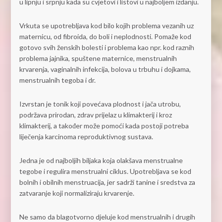
u lipnju i srpnju kada su cvjetovi i listovi u najboljem izdanju.
Vrkuta se upotrebljava kod bilo kojih problema vezanih uz
maternicu, od fibroida, do boli i neplodnosti. Pomaže kod
gotovo svih ženskih bolesti i problema kao npr. kod raznih
problema jajnika, spuštene maternice, menstrualnih
krvarenja, vaginalnih infekcija, bolova u trbuhu i dojkama,
menstrualnih tegoba i dr.
Izvrstan je tonik koji povećava plodnost i jača utrobu,
podržava prirodan, zdrav prijelaz u klimakterij i kroz
klimakterij, a također može pomoći kada postoji potreba
liječenja karcinoma reproduktivnog sustava.
Jedna je od najboljih biljaka koja olakšava menstrualne
tegobe i regulira menstrualni ciklus. Upotrebljava se kod
bolnih i obilnih menstruacija, jer sadrži tanine i sredstva za
zatvaranje koji normaliziraju krvarenje.
Ne samo da blagotvorno djeluje kod menstrualnih i drugih