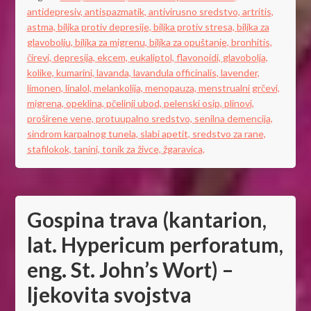
antidepresiv,
antispazmatik,
antivirusno sredstvo,
artritis,
astma,
biljka protiv depresije,
biljka protiv stresa,
biljka za
glavobolju,
biljka za migrenu,
biljka za opuštanje,
bronhitis,
čirevi,
depresija,
ekcem,
eukaliptol,
flavonoidi,
glavobolja,
kolike,
kumarini,
lavanda,
lavandula officinalis,
lavender,
limonen,
linalol,
melankolija,
menopauza,
menstrualni grčevi,
migrena,
opeklina,
pčelinji ubod,
pelenski osip,
plinovi,
proširene vene,
protuupalno sredstvo,
senilna demencija,
sindrom karpalnog tunela,
slabi apetit,
sredstvo za rane,
stafilokok,
tanini,
tonik za živce,
žgaravica,
Gospina trava (kantarion,
lat. Hypericum perforatum,
eng. St. John’s Wort) –
ljekovita svojstva