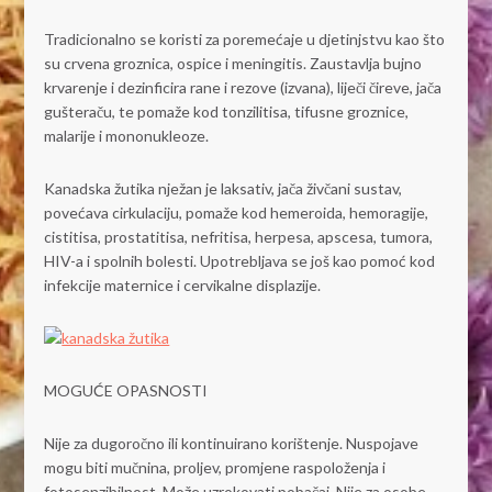
Tradicionalno se koristi za poremećaje u djetinjstvu kao što
su crvena groznica, ospice i meningitis. Zaustavlja bujno
krvarenje i dezinficira rane i rezove (izvana), liječi čireve, jača
gušteraču, te pomaže kod tonzilitisa, tifusne groznice,
malarije i mononukleoze.
Kanadska žutika nježan je laksativ, jača živčani sustav,
povećava cirkulaciju, pomaže kod hemeroida, hemoragije,
cistitisa, prostatitisa, nefritisa, herpesa, apscesa, tumora,
HIV-a i spolnih bolesti. Upotrebljava se još kao pomoć kod
infekcije maternice i cervikalne displazije.
MOGUĆE OPASNOSTI
Nije za dugoročno ili kontinuirano korištenje. Nuspojave
mogu biti mučnina, proljev, promjene raspoloženja i
fotosenzibilnost. Može uzrokovati pobačaj. Nije za osobe