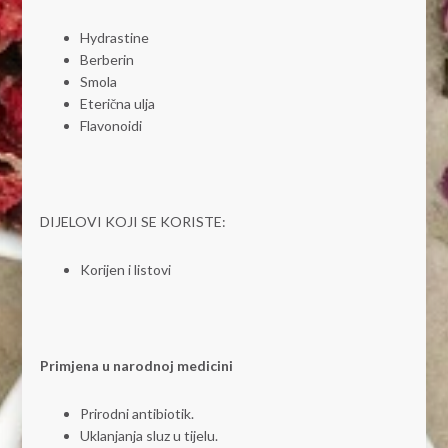
Hydrastine
Berberin
Smola
Eterična ulja
Flavonoidi
DIJELOVI KOJI SE KORISTE:
Korijen i listovi
Primjena u narodnoj medicini
Prirodni antibiotik.
Uklanjanja sluz u tijelu.