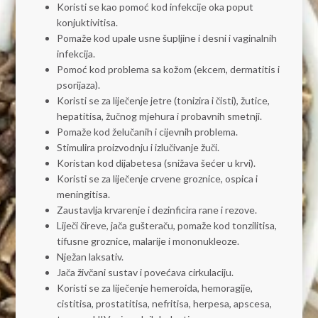
Koristi se kao pomoć kod infekcije oka poput
konjuktivitisa.
Pomaže kod upale usne šupljine i desni i vaginalnih
infekcija.
Pomoć kod problema sa kožom (ekcem, dermatitis i
psorijaza).
Koristi se za liječenje jetre (tonizira i čisti), žutice,
hepatitisa, žučnog mjehura i probavnih smetnji.
Pomaže kod želučanih i cijevnih problema.
Stimulira proizvodnju i izlučivanje žuči.
Koristan kod dijabetesa (snižava šećer u krvi).
Koristi se za liječenje crvene groznice, ospica i
meningitisa.
Zaustavlja krvarenje i dezinficira rane i rezove.
Liječi čireve, jača gušteraču, pomaže kod tonzilitisa,
tifusne groznice, malarije i mononukleoze.
Nježan laksativ.
Jača živčani sustav i povećava cirkulaciju.
Koristi se za liječenje hemeroida, hemoragije,
cistitisa, prostatitisa, nefritisa, herpesa, apscesa,