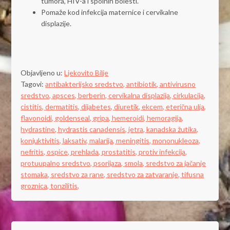
tumora, HIV-a i spolnih bolesti.
Pomaže kod infekcija maternice i cervikalne
displazije.
Objavljeno u:
Ljekovito Bilje
Tagovi:
antibakterijsko sredstvo,
antibiotik,
antivirusno
sredstvo,
apsces,
berberin,
cervikalna displazija,
cirkulacija,
cistitis,
dermatitis,
dijabetes,
diuretik,
ekcem,
eterična ulja,
flavonoidi,
goldenseal,
gripa,
hemeroidi,
hemoragija,
hydrastine,
hydrastis canadensis,
jetra,
kanadska žutika,
konjuktivitis,
laksativ,
malarija,
meningitis,
mononukleoza,
nefritis,
ospice,
prehlada,
prostatitis,
protiv infekcija,
protuupalno sredstvo,
psorijaza,
smola,
sredstvo za jačanje
stomaka,
sredstvo za rane,
sredstvo za zatvaranje,
tifusna
groznica,
tonzilitis,