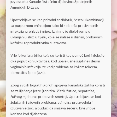
jugoistoku Kanade i istočnim dijelovima Sjedinjenih
Američkih Država.
Upotrebljava se kao prirodni antibiotik, često u kombinaciji
sa purpurnom ehinacijom kako bi se borila protiv raznih
infekcija, prehlada i gripe. Iznimno je djelotvorna u
uklanjanju sluzi u tijelu, koje se nalaze u dišnim, probavnim,
kožnim i reproduktivnim sustavima.
Vrlo je korisna biljka koja se koristi kao pomoć kod infekcije
oka poput konjuktivitisa, kod upale usne šupljine i desni,
vaginalnih infekcija, te kod problema sa kožom (ekcem,
dermatitis i psorijaza).
Zbog svojih bogatih gorkih spojeva, kanadska žutika koristi
se za liječenje jetre (tonizira i čisti), žutice, hepatitisa,
žučnog mjehura i probavnih smetnji. Upotrebljava se kod
želučanih i cijevnih problema, stimulira proizvodnju i
izlučivanje žuči, a budući da snižava šećer u krvi vrlo je
korisna kod dijabetesa.