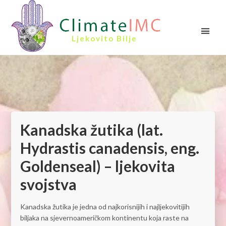
Ljekovito Bilje
Kanadska žutika (lat.
Hydrastis canadensis, eng.
Goldenseal) – ljekovita
svojstva
Kanadska žutika je jedna od najkorisnijih i najljekovitijih
biljaka na sjevernoameričkom kontinentu koja raste na