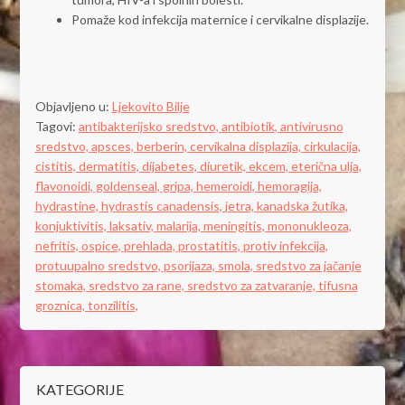
Pomaže kod infekcija maternice i cervikalne displazije.
Objavljeno u:
Ljekovito Bilje
Tagovi:
antibakterijsko sredstvo,
antibiotik,
antivirusno
sredstvo,
apsces,
berberin,
cervikalna displazija,
cirkulacija,
cistitis,
dermatitis,
dijabetes,
diuretik,
ekcem,
eterična ulja,
flavonoidi,
goldenseal,
gripa,
hemeroidi,
hemoragija,
hydrastine,
hydrastis canadensis,
jetra,
kanadska žutika,
konjuktivitis,
laksativ,
malarija,
meningitis,
mononukleoza,
nefritis,
ospice,
prehlada,
prostatitis,
protiv infekcija,
protuupalno sredstvo,
psorijaza,
smola,
sredstvo za jačanje
stomaka,
sredstvo za rane,
sredstvo za zatvaranje,
tifusna
groznica,
tonzilitis,
KATEGORIJE