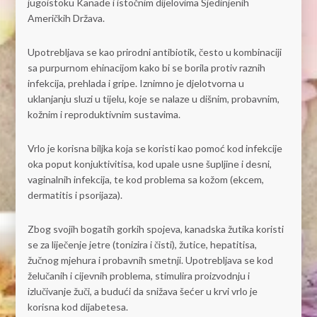
jugoistoku Kanade i istočnim dijelovima Sjedinjenih
Američkih Država.
Upotrebljava se kao prirodni antibiotik, često u kombinaciji
sa purpurnom ehinacijom kako bi se borila protiv raznih
infekcija, prehlada i gripe. Iznimno je djelotvorna u
uklanjanju sluzi u tijelu, koje se nalaze u dišnim, probavnim,
kožnim i reproduktivnim sustavima.
Vrlo je korisna biljka koja se koristi kao pomoć kod infekcije
oka poput konjuktivitisa, kod upale usne šupljine i desni,
vaginalnih infekcija, te kod problema sa kožom (ekcem,
dermatitis i psorijaza).
Zbog svojih bogatih gorkih spojeva, kanadska žutika koristi
se za liječenje jetre (tonizira i čisti), žutice, hepatitisa,
žučnog mjehura i probavnih smetnji. Upotrebljava se kod
želučanih i cijevnih problema, stimulira proizvodnju i
izlučivanje žuči, a budući da snižava šećer u krvi vrlo je
korisna kod dijabetesa.