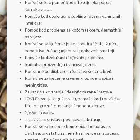
Koristi se kao pomoć kod infekcije oka poput
konjuktivitisa.
Pomaže kod upale usne šupljine i desni i vaginalnih
infekcija.
Pomoć kod problema sa kožom (ekcem, dermatitis i
psorijaza).
Koristi se za liječenje jetre (tonizira i čisti), žutice,
hepatitisa, žučnog mjehura i probavnih smetnji.
Pomaže kod želučanih i cijevnih problema.
Stimulira proizvodnju i izlučivanje žuči.
Koristan kod dijabetesa (snižava šećer u krvi).
Koristi se za liječenje crvene groznice, ospica i
meningitisa.
Zaustavlja krvarenje i dezinficira rane i rezove.
Liječi čireve, jača gušteraču, pomaže kod tonzilitisa,
tifusne groznice, malarije i mononukleoze.
Nježan laksativ.
Jača živčani sustav i povećava cirkulaciju.
Koristi se za liječenje hemeroida, hemoragije,
cistitisa, prostatitisa, nefritisa, herpesa, apscesa,
tumora, HIV-a i spolnih bolesti.