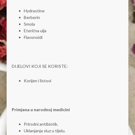
Hydrastine
Berberin
Smola
Eterična ulja
Flavonoidi
DIJELOVI KOJI SE KORISTE:
Korijen i listovi
Primjena u narodnoj medicini
Prirodni antibiotik.
Uklanjanja sluz u tijelu.