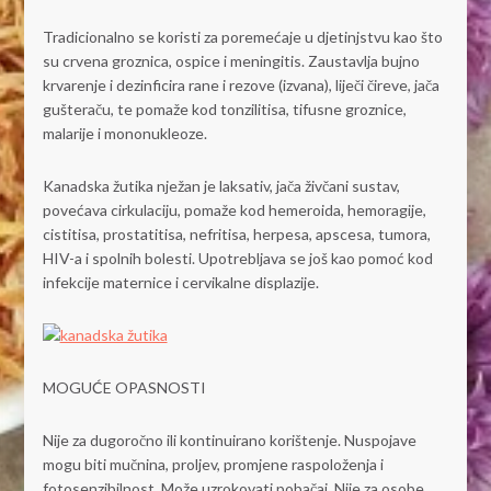
Tradicionalno se koristi za poremećaje u djetinjstvu kao što
su crvena groznica, ospice i meningitis. Zaustavlja bujno
krvarenje i dezinficira rane i rezove (izvana), liječi čireve, jača
gušteraču, te pomaže kod tonzilitisa, tifusne groznice,
malarije i mononukleoze.
Kanadska žutika nježan je laksativ, jača živčani sustav,
povećava cirkulaciju, pomaže kod hemeroida, hemoragije,
cistitisa, prostatitisa, nefritisa, herpesa, apscesa, tumora,
HIV-a i spolnih bolesti. Upotrebljava se još kao pomoć kod
infekcije maternice i cervikalne displazije.
MOGUĆE OPASNOSTI
Nije za dugoročno ili kontinuirano korištenje. Nuspojave
mogu biti mučnina, proljev, promjene raspoloženja i
fotosenzibilnost. Može uzrokovati pobačaj. Nije za osobe