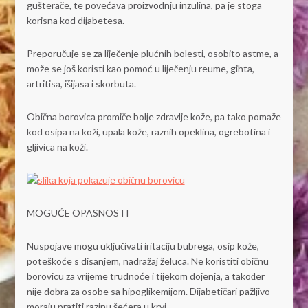
gušterače, te povećava proizvodnju inzulina, pa je stoga
korisna kod dijabetesa.
Preporučuje se za liječenje plućnih bolesti, osobito astme, a
može se još koristi kao pomoć u liječenju reume, gihta,
artritisa, išijasa i skorbuta.
Obična borovica promiče bolje zdravlje kože, pa tako pomaže
kod osipa na koži, upala kože, raznih opeklina, ogrebotina i
gljivica na koži.
MOGUĆE OPASNOSTI
Nuspojave mogu uključivati iritaciju bubrega, osip kože,
poteškoće s disanjem, nadražaj želuca. Ne koristiti običnu
borovicu za vrijeme trudnoće i tijekom dojenja, a također
nije dobra za osobe sa hipoglikemijom. Dijabetičari pažljivo
moraju pratiti razinu šećera u krvi.