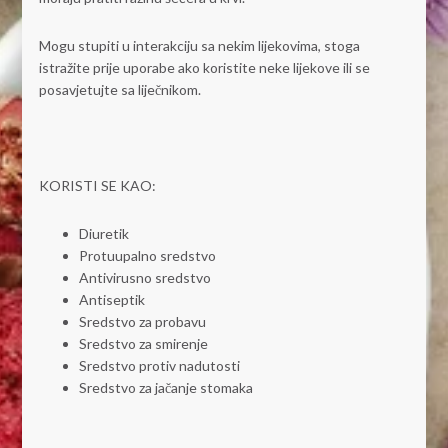
Mogu stupiti u interakciju sa nekim lijekovima, stoga
istražite prije uporabe ako koristite neke lijekove ili se
posavjetujte sa liječnikom.
KORISTI SE KAO:
Diuretik
Protuupalno sredstvo
Antivirusno sredstvo
Antiseptik
Sredstvo za probavu
Sredstvo za smirenje
Sredstvo protiv nadutosti
Sredstvo za jačanje stomaka