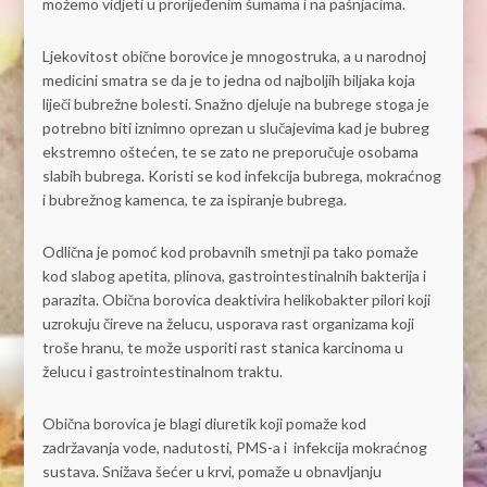
možemo vidjeti u prorijeđenim šumama i na pašnjacima.
Ljekovitost obične borovice je mnogostruka, a u narodnoj
medicini smatra se da je to jedna od najboljih biljaka koja
liječi bubrežne bolesti. Snažno djeluje na bubrege stoga je
potrebno biti iznimno oprezan u slučajevima kad je bubreg
ekstremno oštećen, te se zato ne preporučuje osobama
slabih bubrega. Koristi se kod infekcija bubrega, mokraćnog
i bubrežnog kamenca, te za ispiranje bubrega.
Odlična je pomoć kod probavnih smetnji pa tako pomaže
kod slabog apetita, plinova, gastrointestinalnih bakterija i
parazita. Obična borovica deaktivira helikobakter pilori koji
uzrokuju čireve na želucu, usporava rast organizama koji
troše hranu, te može usporiti rast stanica karcinoma u
želucu i gastrointestinalnom traktu.
Obična borovica je blagi diuretik koji pomaže kod
zadržavanja vode, nadutosti, PMS-a i infekcija mokraćnog
sustava. Snižava šećer u krvi, pomaže u obnavljanju