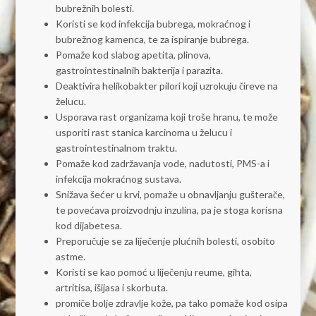
bubrežnih bolesti.
Koristi se kod infekcija bubrega, mokraćnog i
bubrežnog kamenca, te za ispiranje bubrega.
Pomaže kod slabog apetita, plinova,
gastrointestinalnih bakterija i parazita.
Deaktivira helikobakter pilori koji uzrokuju čireve na
želucu.
Usporava rast organizama koji troše hranu, te može
usporiti rast stanica karcinoma u želucu i
gastrointestinalnom traktu.
Pomaže kod zadržavanja vode, nadutosti, PMS-a i
infekcija mokraćnog sustava.
Snižava šećer u krvi, pomaže u obnavljanju gušterače,
te povećava proizvodnju inzulina, pa je stoga korisna
kod dijabetesa.
Preporučuje se za liječenje plućnih bolesti, osobito
astme.
Koristi se kao pomoć u liječenju reume, gihta,
artritisa, išijasa i skorbuta.
promiče bolje zdravlje kože, pa tako pomaže kod osipa