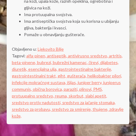
na koži, upala kože, raznih opeklina, ogrebotina i
gljivica na koži.
Ima protuupalna svojstva.
Ima antiseptička svojstva koja su korisna u ubijanju
gljiva, bakterija i kvasci.
Pomaže u obnavljanju gušterače.
Objavljeno u:
Ljekovito Bilje
Tagovi:
alfa-pinen,
antiseptik,
antivirusno sredstvo,
artritis,
beta-pinene,
bubrezi,
bubrežni kamenac,
čirevi,
dijabetes,
diuretik,
esencijalna ulja,
gastrointestinalne bakterije,
gastrointestinalni trakt,
giht,
gušterača,
helikobakter pilori,
infekcije mokraćnog sustava,
išijas,
juniper berry,
juniperus
communis,
obična borovica,
paraziti,
plinovi,
PMS,
protuupalno sredstvo,
reuma,
skorbut,
slabi apetit,
sredstvo protiv nadutosti,
sredstvo za jačanje stomaka,
sredstvo za probavu,
sredstvo za smirenje,
thujene,
zdravlje
kože,