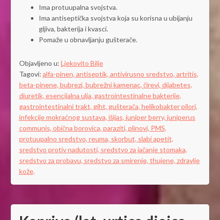
Ima protuupalna svojstva.
Ima antiseptička svojstva koja su korisna u ubijanju
gljiva, bakterija i kvasci.
Pomaže u obnavljanju gušterače.
Objavljeno u:
Ljekovito Bilje
Tagovi:
alfa-pinen,
antiseptik,
antivirusno sredstvo,
artritis,
beta-pinene,
bubrezi,
bubrežni kamenac,
čirevi,
dijabetes,
diuretik,
esencijalna ulja,
gastrointestinalne bakterije,
gastrointestinalni trakt,
giht,
gušterača,
helikobakter pilori,
infekcije mokraćnog sustava,
išijas,
juniper berry,
juniperus
communis,
obična borovica,
paraziti,
plinovi,
PMS,
protuupalno sredstvo,
reuma,
skorbut,
slabi apetit,
sredstvo protiv nadutosti,
sredstvo za jačanje stomaka,
sredstvo za probavu,
sredstvo za smirenje,
thujene,
zdravlje
kože,