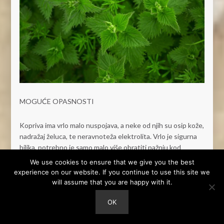
MOGUĆE OPASNOSTI
Kopriva ima vrlo malo nuspojava, a neke od njih su osip kože,
nadražaj želuca, te neravnoteža elektrolita. Vrlo je sigurna
biljka, potrebno je samo malo više obratiti pažnju kod
ubiranja, budući da zna „opeći“ što zna nekada biti vrlo
We use cookies to ensure that we give you the best
iritantno, stoga budite oprezni i koristite rukavice.
experience on our website. If you continue to use this site we
will assume that you are happy with it.
OK
KORISTI SE KAO: