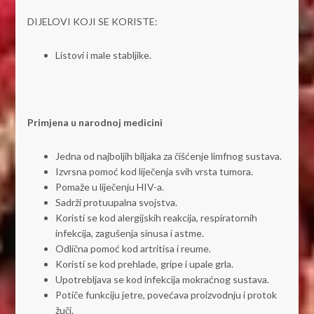
DIJELOVI KOJI SE KORISTE:
Listovi i male stabljike.
Primjena u narodnoj medicini
Jedna od najboljih biljaka za čišćenje limfnog sustava.
Izvrsna pomoć kod liječenja svih vrsta tumora.
Pomaže u liječenju HIV-a.
Sadrži protuupalna svojstva.
Koristi se kod alergijskih reakcija, respiratornih
infekcija, zagušenja sinusa i astme.
Odlična pomoć kod artritisa i reume.
Koristi se kod prehlade, gripe i upale grla.
Upotrebljava se kod infekcija mokraćnog sustava.
Potiče funkciju jetre, povećava proizvodnju i protok
žuči.