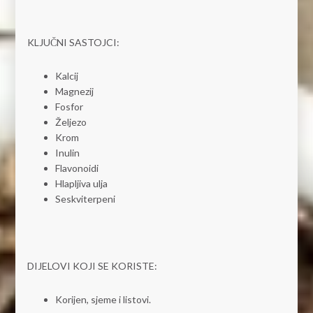
KLJUČNI SASTOJCI:
Kalcij
Magnezij
Fosfor
Željezo
Krom
Inulin
Flavonoidi
Hlapljiva ulja
Seskviterpeni
DIJELOVI KOJI SE KORISTE:
Korijen, sjeme i listovi.