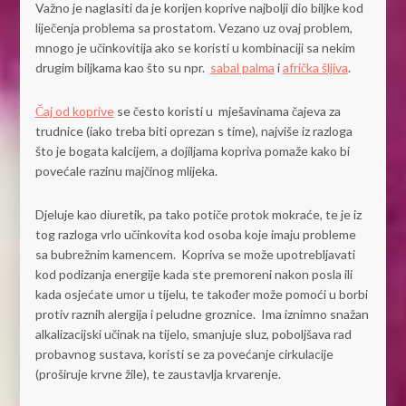
Važno je naglasiti da je korijen koprive najbolji dio biljke kod
liječenja problema sa prostatom. Vezano uz ovaj problem,
mnogo je učinkovitija ako se koristi u kombinaciji sa nekim
drugim biljkama kao što su npr.
sabal palma
i
afrička šljiva
.
Čaj od koprive
se često koristi u mješavinama čajeva za
trudnice (iako treba biti oprezan s time), najviše iz razloga
što je bogata kalcijem, a dojiljama kopriva pomaže kako bi
povećale razinu majčinog mlijeka.
Djeluje kao diuretik, pa tako potiče protok mokraće, te je iz
tog razloga vrlo učinkovita kod osoba koje imaju probleme
sa bubrežnim kamencem. Kopriva se može upotrebljavati
kod podizanja energije kada ste premoreni nakon posla ili
kada osjećate umor u tijelu, te također može pomoći u borbi
protiv raznih alergija i peludne groznice. Ima iznimno snažan
alkalizacijski učinak na tijelo, smanjuje sluz, poboljšava rad
probavnog sustava, koristi se za povećanje cirkulacije
(proširuje krvne žile), te zaustavlja krvarenje.