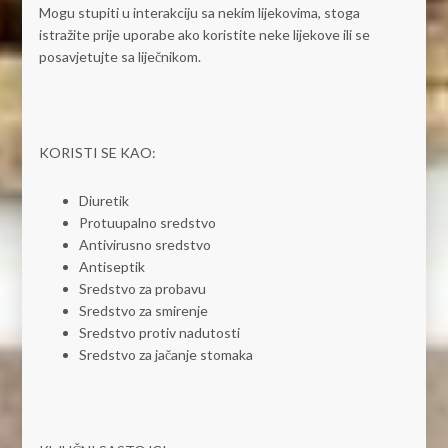
Mogu stupiti u interakciju sa nekim lijekovima, stoga
istražite prije uporabe ako koristite neke lijekove ili se
posavjetujte sa liječnikom.
KORISTI SE KAO:
Diuretik
Protuupalno sredstvo
Antivirusno sredstvo
Antiseptik
Sredstvo za probavu
Sredstvo za smirenje
Sredstvo protiv nadutosti
Sredstvo za jačanje stomaka