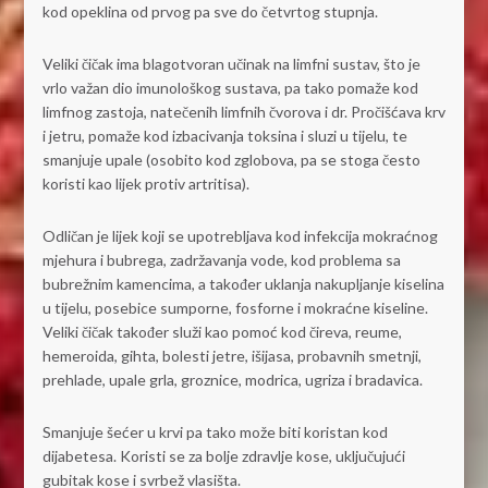
kod opeklina od prvog pa sve do četvrtog stupnja.
Veliki čičak ima blagotvoran učinak na limfni sustav, što je
vrlo važan dio imunološkog sustava, pa tako pomaže kod
limfnog zastoja, natečenih limfnih čvorova i dr. Pročišćava krv
i jetru, pomaže kod izbacivanja toksina i sluzi u tijelu, te
smanjuje upale (osobito kod zglobova, pa se stoga često
koristi kao lijek protiv artritisa).
Odličan je lijek koji se upotrebljava kod infekcija mokraćnog
mjehura i bubrega, zadržavanja vode, kod problema sa
bubrežnim kamencima, a također uklanja nakupljanje kiselina
u tijelu, posebice sumporne, fosforne i mokraćne kiseline.
Veliki čičak također služi kao pomoć kod čireva, reume,
hemeroida, gihta, bolesti jetre, išijasa, probavnih smetnji,
prehlade, upale grla, groznice, modrica, ugriza i bradavica.
Smanjuje šećer u krvi pa tako može biti koristan kod
dijabetesa. Koristi se za bolje zdravlje kose, uključujući
gubitak kose i svrbež vlasišta.