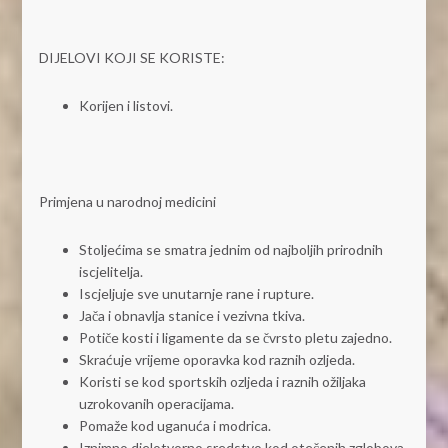
DIJELOVI KOJI SE KORISTE:
Korijen i listovi.
Primjena u narodnoj medicini
Stoljećima se smatra jednim od najboljih prirodnih
iscjelitelja.
Iscjeljuje sve unutarnje rane i rupture.
Jača i obnavlja stanice i vezivna tkiva.
Potiče kosti i ligamente da se čvrsto pletu zajedno.
Skraćuje vrijeme oporavka kod raznih ozljeda.
Koristi se kod sportskih ozljeda i raznih ožiljaka
uzrokovanih operacijama.
Pomaže kod uganuća i modrica.
Iznimno djelotvorno sredstvo kod otečenih zglobova