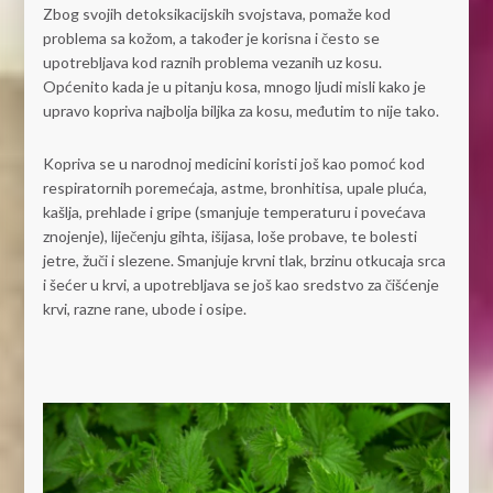
Zbog svojih detoksikacijskih svojstava, pomaže kod
problema sa kožom, a također je korisna i često se
upotrebljava kod raznih problema vezanih uz kosu.
Općenito kada je u pitanju kosa, mnogo ljudi misli kako je
upravo kopriva najbolja biljka za kosu, međutim to nije tako.
Kopriva se u narodnoj medicini koristi još kao pomoć kod
respiratornih poremećaja, astme, bronhitisa, upale pluća,
kašlja, prehlade i gripe (smanjuje temperaturu i povećava
znojenje), liječenju gihta, išijasa, loše probave, te bolesti
jetre, žuči i slezene. Smanjuje krvni tlak, brzinu otkucaja srca
i šećer u krvi, a upotrebljava se još kao sredstvo za čišćenje
krvi, razne rane, ubode i osipe.