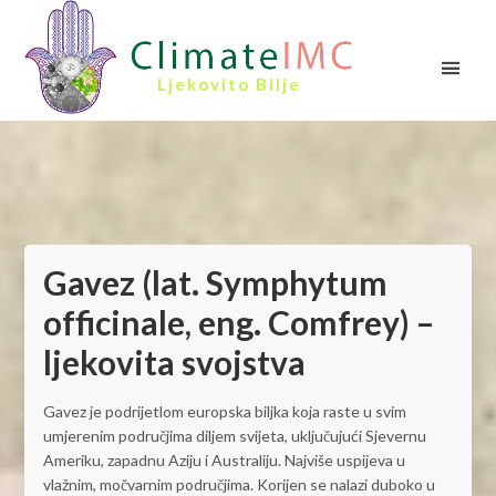
Ljekovito Bilje
Gavez (lat. Symphytum
officinale, eng. Comfrey) –
ljekovita svojstva
Gavez je podrijetlom europska biljka koja raste u svim
umjerenim područjima diljem svijeta, uključujući Sjevernu
Ameriku, zapadnu Aziju i Australiju. Najviše uspijeva u
vlažnim, močvarnim područjima. Korijen se nalazi duboko u