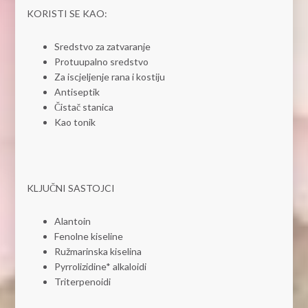
KORISTI SE KAO:
Sredstvo za zatvaranje
Protuupalno sredstvo
Za iscjeljenje rana i kostiju
Antiseptik
Čistač stanica
Kao tonik
KLJUČNI SASTOJCI
Alantoin
Fenolne kiseline
Ružmarinska kiselina
Pyrrolizidine* alkaloidi
Triterpenoidi