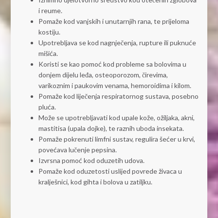
i reume.
Pomaže kod vanjskih i unutarnjih rana, te prijeloma
kostiju.
Upotrebljava se kod nagnječenja, rupture ili puknuće
mišića.
Koristi se kao pomoć kod probleme sa bolovima u
donjem dijelu leđa, osteoporozom, čirevima,
varikoznim i paukovim venama, hemoroidima i kilom.
Pomaže kod liječenja respiratornog sustava, posebno
pluća.
Može se upotrebljavati kod upale kože, ožiljaka, akni,
mastitisa (upala dojke), te raznih uboda insekata.
Pomaže pokrenuti limfni sustav, regulira šećer u krvi,
povećava lučenje pepsina.
Izvrsna pomoć kod oduzetih udova.
Pomaže kod oduzetosti uslijed povrede živaca u
kralješnici, kod gihta i bolova u zatiljku.