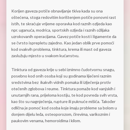
Korijen gaveza potiče obnavljanje tkiva kada su ona
oštećena, stoga redovitim korištenjem potiče ponovni rast
istih, te skraćuje vrijeme oporavka kod raznih ozljeda kao
npr. uganuća, modrica, sportskih ozljeda i raznih ožiljaka
uzrokovanih operacijama. Gavez potiče kosti i ligamente da
se čvrsto isprepletu zajedno. Kao jedan oblik prve pomoći
kod ovakvih problema, tinktura, krema ili mast od gaveza
zaslužuju mjesto u svakom kućanstvu.
Tinktura od gaveza krije u sebi iznimno čudotvornu snagu,
posebno kod onih osoba koji su godinama liječeni raznim
sredstvima bez ikakvih vidnih pomaka ili izlječenja protiv
otečenih zglobova i reume. Tinktura pomaže kod vanjskih i
unutarnjih rana, prijeloma kostiju, te kod povreda svih vrsta,
kao što su nagnječenja, rupture ili puknuće mišića. Također
odlična je pomoć kod osoba koje imaju probleme sa bolom u
donjem dijelu leđa, osteoporozom, čirevima, varikoznim i
paukovim venama, hemoroidima i kilom.