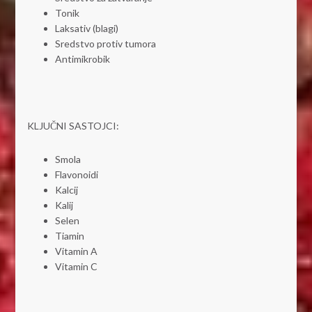
Tonik
Laksativ (blagi)
Sredstvo protiv tumora
Antimikrobik
KLJUČNI SASTOJCI:
Smola
Flavonoidi
Kalcij
Kalij
Selen
Tiamin
Vitamin A
Vitamin C