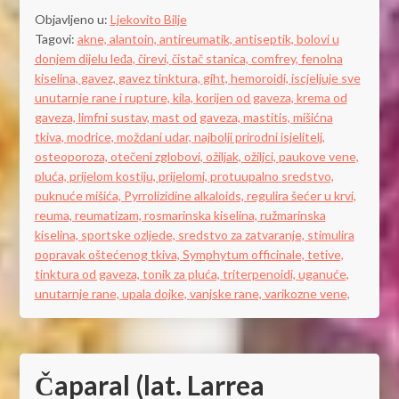
Objavljeno u:
Ljekovito Bilje
Tagovi:
akne,
alantoin,
antireumatik,
antiseptik,
bolovi u
donjem dijelu leđa,
čirevi,
čistač stanica,
comfrey,
fenolna
kiselina,
gavez,
gavez tinktura,
giht,
hemoroidi,
iscjeljuje sve
unutarnje rane i rupture,
kila,
korijen od gaveza,
krema od
gaveza,
limfni sustav,
mast od gaveza,
mastitis,
mišićna
tkiva,
modrice,
moždani udar,
najbolji prirodni isjelitelj,
osteoporoza,
otečeni zglobovi,
ožiljak,
ožiljci,
paukove vene,
pluća,
prijelom kostiju,
prijelomi,
protuupalno sredstvo,
puknuće mišića,
Pyrrolizidine alkaloids,
regulira šećer u krvi,
reuma,
reumatizam,
rosmarinska kiselina,
ružmarinska
kiselina,
sportske ozljede,
sredstvo za zatvaranje,
stimulira
popravak oštećenog tkiva,
Symphytum officinale,
tetive,
tinktura od gaveza,
tonik za pluća,
triterpenoidi,
uganuće,
unutarnje rane,
upala dojke,
vanjske rane,
varikozne vene,
Čaparal (lat. Larrea