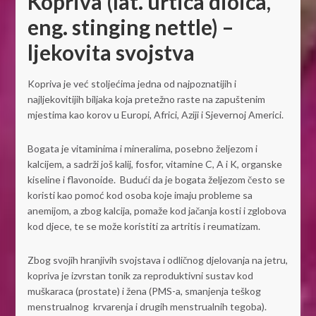
Kopriva (lat. urtica dioica,
eng. stinging nettle) –
ljekovita svojstva
Kopriva je već stoljećima jedna od najpoznatijih i
najljekovitijih biljaka koja pretežno raste na zapuštenim
mjestima kao korov u Europi, Africi, Aziji i Sjevernoj Americi.
Bogata je vitaminima i mineralima, posebno željezom i
kalcijem, a sadrži još kalij, fosfor, vitamine C, A i K, organske
kiseline i flavonoide. Budući da je bogata željezom često se
koristi kao pomoć kod osoba koje imaju probleme sa
anemijom, a zbog kalcija, pomaže kod jačanja kosti i zglobova
kod djece, te se može koristiti za artritis i reumatizam.
Zbog svojih hranjivih svojstava i odličnog djelovanja na jetru,
kopriva je izvrstan tonik za reproduktivni sustav kod
muškaraca (prostate) i žena (PMS-a, smanjenja teškog
menstrualnog krvarenja i drugih menstrualnih tegoba).