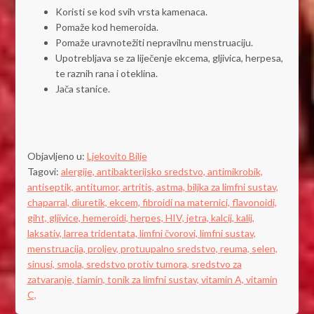
Koristi se kod svih vrsta kamenaca.
Pomaže kod hemeroida.
Pomaže uravnotežiti nepravilnu menstruaciju.
Upotrebljava se za liječenje ekcema, gljivica, herpesa,
te raznih rana i oteklina.
Jača stanice.
Objavljeno u:
Ljekovito Bilje
Tagovi:
alergije,
antibakterijsko sredstvo,
antimikrobik,
antiseptik,
antitumor,
artritis,
astma,
biljka za limfni sustav,
chaparral,
diuretik,
ekcem,
fibroidi na maternici,
flavonoidi,
giht,
gljivice,
hemeroidi,
herpes,
HIV,
jetra,
kalcij,
kalij,
laksativ,
larrea tridentata,
limfni čvorovi,
limfni sustav,
menstruacija,
proljev,
protuupalno sredstvo,
reuma,
selen,
sinusi,
smola,
sredstvo protiv tumora,
sredstvo za
zatvaranje,
tiamin,
tonik za limfni sustav,
vitamin A,
vitamin
C,