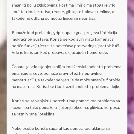
smanjiti bol u zglobovima, kostima i mišićima stoga je vrlo
koristan kod artritisa, reume, gihta, te bolova u leđima, a
također je odlična pomoć za liječenje neuritisa.
Pomaže kod prehlade, gripe, upale grla, proljeva i infekcija
mokraćnog sustava. Koristi se kod svih vrsta kamenaca,
potiče funkciju jetre, te povećava proizvodnju i protok žuči.
Vrlo je koristan kod probave, uključujući i hemeroide.
Čaparal je vrlo cijenjena biljka kod ženskih bolesti i problema.
Smanjuje grčeve, pomaže uravnotežiti nepravilnu
menstruaciju, a također se vjeruje da može smanjiti fibroide
na maternici. Koristi se i kod raznih bolesti i problema dojke.
Koristi se za vanjsku upotrebu kao pomoć kod problema sa
kožom pa tako pomaže u liječenju ekcema, gljivica, herpesa,
te raznih rana i oteklina.
Neke osobe koriste čaparal kao pomoć kod uklanjanja