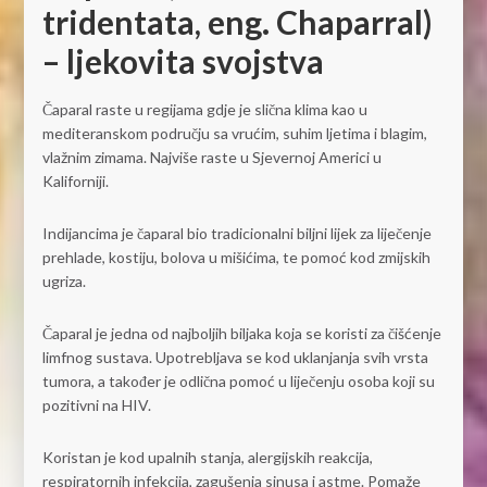
tridentata, eng. Chaparral)
– ljekovita svojstva
Čaparal raste u regijama gdje je slična klima kao u
mediteranskom području sa vrućim, suhim ljetima i blagim,
vlažnim zimama. Najviše raste u Sjevernoj Americi u
Kaliforniji.
Indijancima je čaparal bio tradicionalni biljni lijek za liječenje
prehlade, kostiju, bolova u mišićima, te pomoć kod zmijskih
ugriza.
Čaparal je jedna od najboljih biljaka koja se koristi za čišćenje
limfnog sustava. Upotrebljava se kod uklanjanja svih vrsta
tumora, a također je odlična pomoć u liječenju osoba koji su
pozitivni na HIV.
Koristan je kod upalnih stanja, alergijskih reakcija,
respiratornih infekcija, zagušenja sinusa i astme. Pomaže