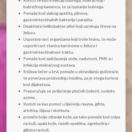
Koristi se kod infekcija bubrega, mokraćnog i
bubrežnog kamenca, te za ispiranje bubrega.
Pomaže kod slabog apetita, plinova,
gastrointestinalnih bakterija i parazita.
Deaktivira helikobakter pilori koji uzrokuju čireve na
želucu.
Usporava rast organizama koji troše hranu, te može
usporiti rast stanica karcinoma u želucu i
gastrointestinalnom traktu.
Pomaže kod zadržavanja vode, nadutosti, PMS-a i
infekcija mokraćnog sustava.
Snižava šećer u krvi, pomaže u obnavljanju gušterače,
te povećava proizvodnju inzulina, pa je stoga korisna
kod dijabetesa.
Preporučuje se za liječenje plućnih bolesti, osobito
astme.
Koristi se kao pomoć u liječenju reume, gihta,
artritisa, išijasa i skorbuta.
promiče bolje zdravlje kože, pa tako pomaže kod osipa
na koži, upala kože, raznih opeklina, ogrebotina i
gljivica na koži.