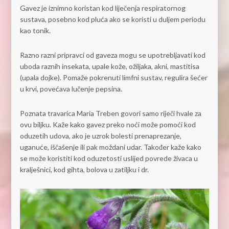
Gavez je iznimno koristan kod liječenja respiratornog
sustava, posebno kod pluća ako se koristi u duljem periodu
kao tonik.
Razno razni pripravci od gaveza mogu se upotrebljavati kod
uboda raznih insekata, upale kože, ožiljaka, akni, mastitisa
(upala dojke). Pomaže pokrenuti limfni sustav, regulira šećer
u krvi, povećava lučenje pepsina.
Poznata travarica Maria Treben govori samo riječi hvale za
ovu biljku. Kaže kako gavez preko noći može pomoći kod
oduzetih udova, ako je uzrok bolesti prenaprezanje,
uganuće, iščašenje ili pak moždani udar. Također kaže kako
se može koristiti kod oduzetosti uslijed povrede živaca u
kralješnici, kod gihta, bolova u zatiljku i dr.