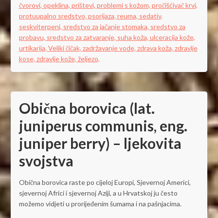
čvorovi,
opeklina,
prištevi,
problemi s kožom,
pročišćivač krvi,
protuupalno sredstvo,
psorijaza,
reuma,
sedativ,
seskviterpeni,
sredstvo za jačanje stomaka,
sredstvo za
probavu,
sredstvo za zatvaranje,
suha koža,
ulceracija kože,
urtikarija,
Veliki čičak,
zadržavanje vode,
zdrava koža,
zdravlje
kose,
zdravlje kože,
željezo,
Obična borovica (lat.
juniperus communis, eng.
juniper berry) – ljekovita
svojstva
Obična borovica raste po cijeloj Europi, Sjevernoj Americi,
sjevernoj Africi i sjevernoj Aziji, a u Hrvatskoj ju često
možemo vidjeti u prorijeđenim šumama i na pašnjacima.