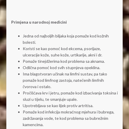
Primjena u narodnoj medicini
Jedna od najboljih biljaka koja pomaže kod kožnih
bolesti.
Koristi se kao pomoć kod ekcema, psorijaze,
ulceracije kože, suhe kože, urtikarije, akni i dr.
Pomaže tinejdžerima kod problema sa aknama.
Odlična pomoć kod svih stupnjeva opeklina.
Ima blagotvoran učinak na limfni sustav, pa tako
pomaže kod limfnog zastoja, natečenih limfnih
čvorova i ostalo.
Pročišćava krv i jetru, pomaže kod izbacivanja toksina i
sluzi u tijelu, te smanjuje upale.
Upotrebljava se kao lijek protiv artritisa.
Pomaže kod infekcija mokraćnog mjehura i bubrega,
zadržavanja vode, te kod problema sa bubrežnim
kamencima.