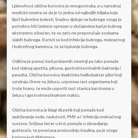
Ljekovitost obične borovice je mnogostruka, a u narodnoj
medicini smatra se da je to jedna od najboljih biljaka koja
liječi bubrežne bolesti. Snažno djeluje na bubrege stoga je
potrebno biti iznimno oprezan u slučajevima kad je bubreg
ekstremno oštećen, te se zato ne preporučuje osobama
slabih bubrega. Koristi se kod infekcija bubrega, mokraćnog
i bubrežnog kamenca, te za ispiranje bubrega.
Odlična je pomoć kod probavnih smetnji pa tako pomaže
kod slabog apetita, plinova, gastrointestinalnih bakterija i
parazita. Obična borovica deaktivira helikobakter pilori koji
uzrokuju čireve na želucu, usporava rast organizama koji
troše hranu, te može usporiti rast stanica karcinoma u
želucu i gastrointestinalnom traktu.
Obična borovica je blagi diuretik koji pomaže kod
zadržavanja vode, nadutosti, PMS-a i infekcija mokraćnog
sustava. Snižava šećer u krvi, pomaže u obnavljanju
gušterače, te povećava proizvodnju inzulina, pa je stoga
korisna kod dijabetesa.