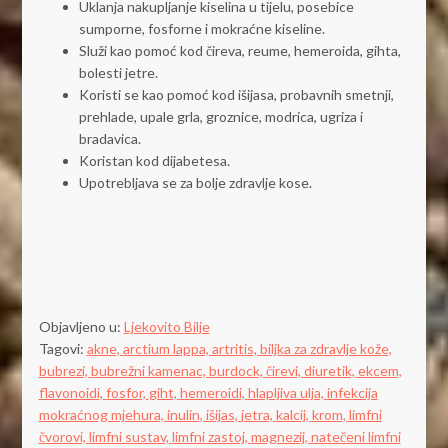
Uklanja nakupljanje kiselina u tijelu, posebice
sumporne, fosforne i mokraćne kiseline.
Služi kao pomoć kod čireva, reume, hemeroida, gihta,
bolesti jetre.
Koristi se kao pomoć kod išijasa, probavnih smetnji,
prehlade, upale grla, groznice, modrica, ugriza i
bradavica.
Koristan kod dijabetesa.
Upotrebljava se za bolje zdravlje kose.
Objavljeno u:
Ljekovito Bilje
Tagovi:
akne,
arctium lappa,
artritis,
biljka za zdravlje kože,
bubrezi,
bubrežni kamenac,
burdock,
čirevi,
diuretik,
ekcem,
flavonoidi,
fosfor,
giht,
hemeroidi,
hlapljiva ulja,
infekcija
mokraćnog mjehura,
inulin,
išijas,
jetra,
kalcij,
krom,
limfni
čvorovi,
limfni sustav,
limfni zastoj,
magnezij,
natečeni limfni