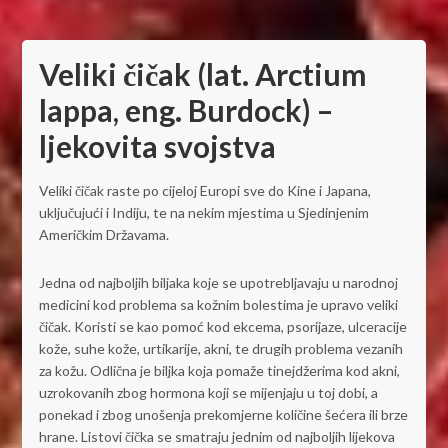
Veliki čičak (lat. Arctium
lappa, eng. Burdock) –
ljekovita svojstva
Veliki čičak raste po cijeloj Europi sve do Kine i Japana,
uključujući i Indiju, te na nekim mjestima u Sjedinjenim
Američkim Državama.
Jedna od najboljih biljaka koje se upotrebljavaju u narodnoj
medicini kod problema sa kožnim bolestima je upravo veliki
čičak. Koristi se kao pomoć kod ekcema, psorijaze, ulceracije
kože, suhe kože, urtikarije, akni, te drugih problema vezanih
za kožu. Odlična je biljka koja pomaže tinejdžerima kod akni,
uzrokovanih zbog hormona koji se mijenjaju u toj dobi, a
ponekad i zbog unošenja prekomjerne količine šećera ili brze
hrane. Listovi čička se smatraju jednim od najboljih lijekova