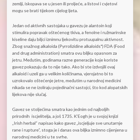
zemlji, iskopava se u jesen ili proljeće, a listovi i cvjetovi
mogu se brati tijekom cijelog ljeta.
Jedan od aktivnih sastojaka u gavezu je alantoin koji
stimulira popravak oštećenog tkiva, a fenolne i ružmarinske
kiseline daju biljci iznimnu ljekovitu protuupalnu aktivnost.
Zbog snažnog alkaloida (Pyrrolizidine alkaloids
*
) FDA (Food
and drug administration) smatra ovu biljku opasnom za
jetru. Međutim, godinama razne generacije koje koriste
gavez pokazuju da to nije tako. Ako bi ste izdvojili ovaj
alkaloid i uzeli ga u velikim količinama, vjerojatno bi to
uzrokovalo oštećenje jetre, međutim u narodnoj medicini
nikada se ne izoliraju pojedinačni sastojci, što kod alopatskih
lijekova nije slučaj.
Gavez se stoljećima smatra kao jednim od najboljih
prirodnih iscjelitelja, a još 1735. K’Eogh je u svojoj knjizi
„Irish herbal“ napisao kako gavez „iscjeljuje sve unutarnje
rane i rupture“, stoga je i danas ova biljka iznimno cijenjena u
narodnoj medicini u te svrhe.