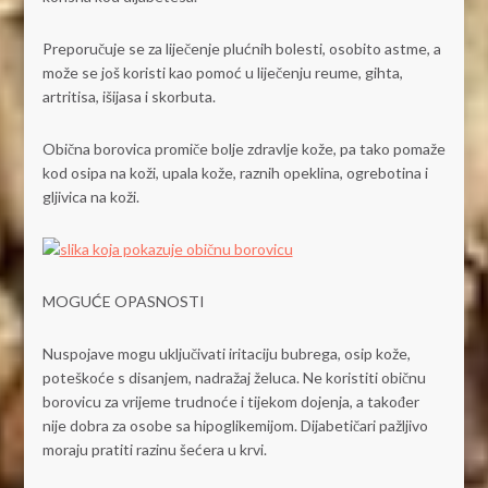
Preporučuje se za liječenje plućnih bolesti, osobito astme, a
može se još koristi kao pomoć u liječenju reume, gihta,
artritisa, išijasa i skorbuta.
Obična borovica promiče bolje zdravlje kože, pa tako pomaže
kod osipa na koži, upala kože, raznih opeklina, ogrebotina i
gljivica na koži.
MOGUĆE OPASNOSTI
Nuspojave mogu uključivati iritaciju bubrega, osip kože,
poteškoće s disanjem, nadražaj želuca. Ne koristiti običnu
borovicu za vrijeme trudnoće i tijekom dojenja, a također
nije dobra za osobe sa hipoglikemijom. Dijabetičari pažljivo
moraju pratiti razinu šećera u krvi.