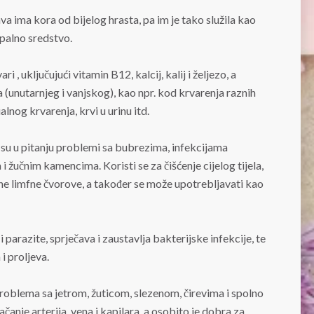
tava ima kora od bijelog hrasta, pa im je tako služila kao
upalno sredstvo.
i , uključujući vitamin B12, kalcij, kalij i željezo, a
 (unutarnjeg i vanjskog), kao npr. kod krvarenja raznih
lnog krvarenja, krvi u urinu itd.
 su u pitanju problemi sa bubrezima, infekcijama
žučnim kamencima. Koristi se za čišćenje cijelog tijela,
e limfne čvorove, a također se može upotrebljavati kao
 parazite, sprječava i zaustavlja bakterijske infekcije, te
i proljeva.
roblema sa jetrom, žuticom, slezenom, čirevima i spolno
čanje arterija, vena i kapilara, a osobito je dobra za