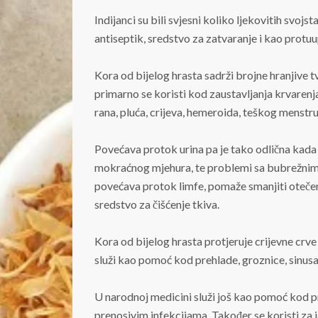
Indijanci su bili svjesni koliko ljekovitih svojs
antiseptik, sredstvo za zatvaranje i kao protu
Kora od bijelog hrasta sadrži brojne hranjive tvar
primarno se koristi kod zaustavljanja krvarenja
rana, pluća, crijeva, hemeroida, teškog menstrua
Povećava protok urina pa je tako odlična kada
mokraćnog mjehura, te problemi sa bubrežnim i 
povećava protok limfe, pomaže smanjiti otečen
sredstvo za čišćenje tkiva.
Kora od bijelog hrasta protjeruje crijevne crve i
služi kao pomoć kod prehlade, groznice, sinusa 
U narodnoj medicini služi još kao pomoć kod p
prenosivim infekcijama. Također se koristi za ja