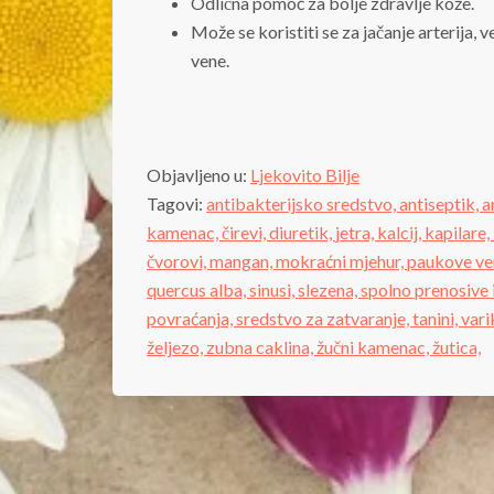
Odlična pomoć za bolje zdravlje kože.
Može se koristiti se za jačanje arterija, 
vene.
Objavljeno u:
Ljekovito Bilje
Tagovi:
antibakterijsko sredstvo,
antiseptik,
a
kamenac,
čirevi,
diuretik,
jetra,
kalcij,
kapilare,
čvorovi,
mangan,
mokraćni mjehur,
paukove ve
quercus alba,
sinusi,
slezena,
spolno prenosive 
povraćanja,
sredstvo za zatvaranje,
tanini,
vari
željezo,
zubna caklina,
žučni kamenac,
žutica,