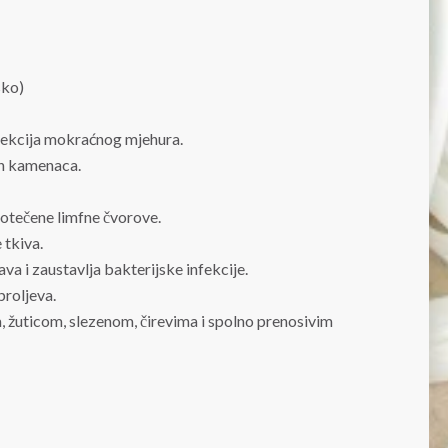
sko)
ekcija mokraćnog mjehura.
nih kamenaca.
otečene limfne čvorove.
 tkiva.
ava i zaustavlja bakterijske infekcije.
proljeva.
 žuticom, slezenom, čirevima i spolno prenosivim