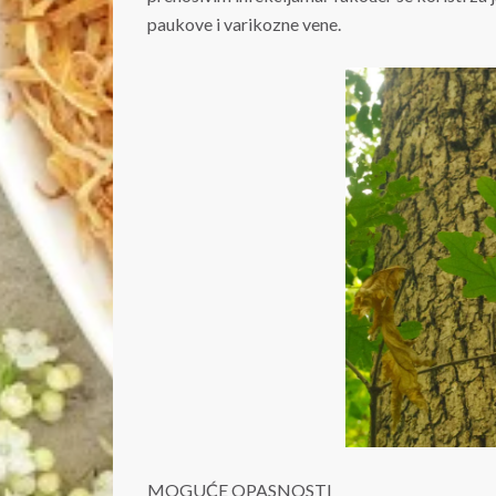
paukove i varikozne vene.
MOGUĆE OPASNOSTI