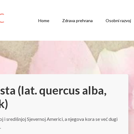
Home
Zdrava prehrana
Osobni razvoj
sta (lat. quercus alba,
k)
noj i središnjoj Sjevernoj Americi, a njegova kora se već dugi
.