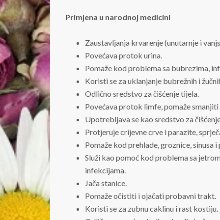
Primjena u narodnoj medicini
Zaustavljanja krvarenje (unutarnje i vanj
Povećava protok urina.
Pomaže kod problema sa bubrezima, inf
Koristi se za uklanjanje bubrežnih i žuč
Odlično sredstvo za čišćenje tijela.
Povećava protok limfe, pomaže smanjiti 
Upotrebljava se kao sredstvo za čišćenje
Protjeruje crijevne crve i parazite, sprječ
Pomaže kod prehlade, groznice, sinusa i 
Služi kao pomoć kod problema sa jetrom,
infekcijama.
Jača stanice.
Pomaže očistiti i ojačati probavni trakt.
Koristi se za zubnu caklinu i rast kostiju.