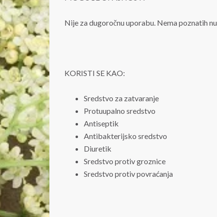
Nije za dugoročnu uporabu. Nema poznatih nu
KORISTI SE KAO:
Sredstvo za zatvaranje
Protuupalno sredstvo
Antiseptik
Antibakterijsko sredstvo
Diuretik
Sredstvo protiv groznice
Sredstvo protiv povraćanja