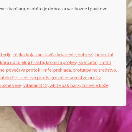
vene i kapilara, osobito je dobra za varikozne i paukove
rterije,
biljka koja zaustavlja krvarenje,
bubrezi,
bubrežni
kora od bijelog hrasta,
kronični proljev,
kvercetin,
limfni
ne,
povećava protok limfe,
prehlada,
protuupalno sredstvo,
infekcije,
sredstvo protiv groznice,
sredstvo protiv
kozne vene,
vitamin B12,
white oak bark,
zdravlje kože,