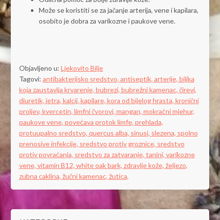
Može se koristiti se za jačanje arterija, vene i kapilara,
osobito je dobra za varikozne i paukove vene.
Objavljeno u:
Ljekovito Bilje
Tagovi:
antibakterijsko sredstvo,
antiseptik,
arterije,
biljka
koja zaustavlja krvarenje,
bubrezi,
bubrežni kamenac,
čirevi,
diuretik,
jetra,
kalcij,
kapilare,
kora od bijelog hrasta,
kronični
proljev,
kvercetin,
limfni čvorovi,
mangan,
mokraćni mjehur,
paukove vene,
povećava protok limfe,
prehlada,
protuupalno sredstvo,
quercus alba,
sinusi,
slezena,
spolno
prenosive infekcije,
sredstvo protiv groznice,
sredstvo
protiv povraćanja,
sredstvo za zatvaranje,
tanini,
varikozne
vene,
vitamin B12,
white oak bark,
zdravlje kože,
željezo,
zubna caklina,
žučni kamenac,
žutica,