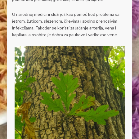
U narodnoj medicini služi još kao pomoć kod problema sa
jetrom, žuticom, slezenom, čirevima i spolno prenosivim
infekcijama. Također se koristi za jačanje arterija, vena i
kapilara, a osobito je dobra za paukove i varikozne vene.