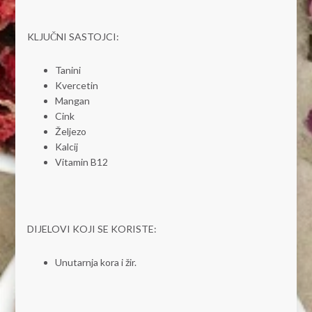
KLJUČNI SASTOJCI:
Tanini
Kvercetin
Mangan
Cink
Željezo
Kalcij
Vitamin B12
DIJELOVI KOJI SE KORISTE:
Unutarnja kora i žir.