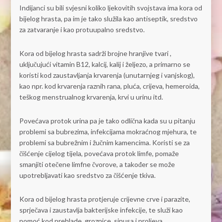
Indijanci su bili svjesni koliko ljekovitih svojstava ima kora od
bijelog hrasta, pa im je tako služila kao antiseptik, sredstvo
za zatvaranje i kao protuupalno sredstvo.
Kora od bijelog hrasta sadrži brojne hranjive tvari ,
uključujući vitamin B12, kalcij, kalij i željezo, a primarno se
koristi kod zaustavljanja krvarenja (unutarnjeg i vanjskog),
kao npr. kod krvarenja raznih rana, pluća, crijeva, hemeroida,
teškog menstrualnog krvarenja, krvi u urinu itd.
Povećava protok urina pa je tako odlična kada su u pitanju
problemi sa bubrezima, infekcijama mokraćnog mjehura, te
problemi sa bubrežnim i žučnim kamencima. Koristi se za
čišćenje cijelog tijela, povećava protok limfe, pomaže
smanjiti otečene limfne čvorove, a također se može
upotrebljavati kao sredstvo za čišćenje tkiva.
Kora od bijelog hrasta protjeruje crijevne crve i parazite,
sprječava i zaustavlja bakterijske infekcije, te služi kao
pomoć kod prehlade, groznice, sinusa i proljeva.