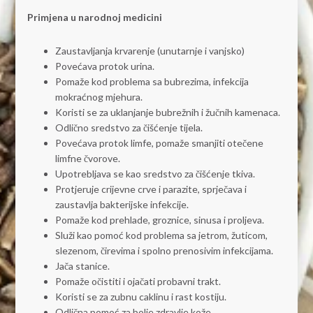
Primjena u narodnoj medicini
Zaustavljanja krvarenje (unutarnje i vanjsko)
Povećava protok urina.
Pomaže kod problema sa bubrezima, infekcija
mokraćnog mjehura.
Koristi se za uklanjanje bubrežnih i žučnih kamenaca.
Odlično sredstvo za čišćenje tijela.
Povećava protok limfe, pomaže smanjiti otečene
limfne čvorove.
Upotrebljava se kao sredstvo za čišćenje tkiva.
Protjeruje crijevne crve i parazite, sprječava i
zaustavlja bakterijske infekcije.
Pomaže kod prehlade, groznice, sinusa i proljeva.
Služi kao pomoć kod problema sa jetrom, žuticom,
slezenom, čirevima i spolno prenosivim infekcijama.
Jača stanice.
Pomaže očistiti i ojačati probavni trakt.
Koristi se za zubnu caklinu i rast kostiju.
Odlična pomoć za bolje zdravlje kože.