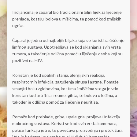
Indijancima je čaparal bio tradicionalni biljni lijek za liječenje
prehlade, kostiju, bolova u mišićima, te pomoć kod zmijskih
ugriza.
Čaparal je jedna od najboljih biljaka koja se koristi za čišćenje
limfnog sustava. Upotrebljava se kod uklanjanja svih vrsta
tumora, a također je odlična pomoć u liječenju osoba koji su
pozitivni na HIV.
Koristan je kod upalnih stanja, alergijskih reakcija,
respiratornih infekcija, zagušenja sinusa i astme. Pomaže
smanjiti bol u zglobovima, kostima i mišićima stoga je vrlo
koristan kod artritisa, reume, gihta, te bolova u leđima, a
također je odlična pomoć za liječenje neuritisa.
Pomaže kod prehlade, gripe, upale grla, proljeva i infekcija
mokraćnog sustava. Koristi se kod svih vrsta kamenaca,
potiče funkciju jetre, te povećava proizvodnju i protok žuči.
Vrlo je koristan kod probave, uključujući i hemeroide.