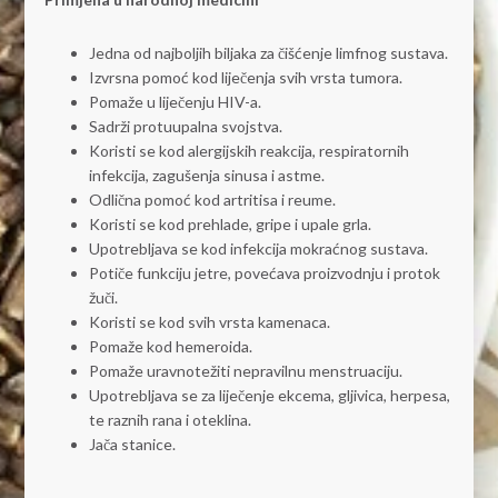
Jedna od najboljih biljaka za čišćenje limfnog sustava.
Izvrsna pomoć kod liječenja svih vrsta tumora.
Pomaže u liječenju HIV-a.
Sadrži protuupalna svojstva.
Koristi se kod alergijskih reakcija, respiratornih
infekcija, zagušenja sinusa i astme.
Odlična pomoć kod artritisa i reume.
Koristi se kod prehlade, gripe i upale grla.
Upotrebljava se kod infekcija mokraćnog sustava.
Potiče funkciju jetre, povećava proizvodnju i protok
žuči.
Koristi se kod svih vrsta kamenaca.
Pomaže kod hemeroida.
Pomaže uravnotežiti nepravilnu menstruaciju.
Upotrebljava se za liječenje ekcema, gljivica, herpesa,
te raznih rana i oteklina.
Jača stanice.