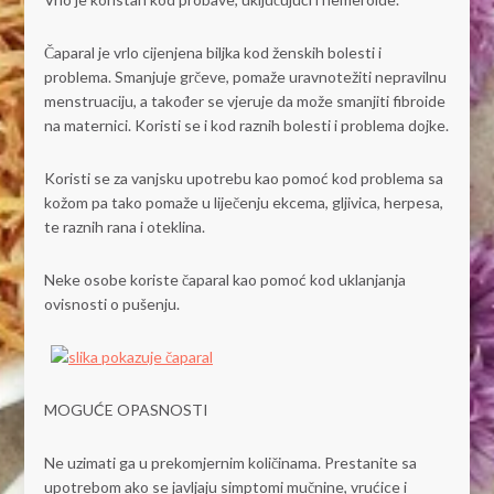
Čaparal je vrlo cijenjena biljka kod ženskih bolesti i
problema. Smanjuje grčeve, pomaže uravnotežiti nepravilnu
menstruaciju, a također se vjeruje da može smanjiti fibroide
na maternici. Koristi se i kod raznih bolesti i problema dojke.
Koristi se za vanjsku upotrebu kao pomoć kod problema sa
kožom pa tako pomaže u liječenju ekcema, gljivica, herpesa,
te raznih rana i oteklina.
Neke osobe koriste čaparal kao pomoć kod uklanjanja
ovisnosti o pušenju.
MOGUĆE OPASNOSTI
Ne uzimati ga u prekomjernim količinama. Prestanite sa
upotrebom ako se javljaju simptomi mučnine, vrućice i