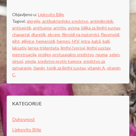
Objavljeno u:
Ljekovito Bilje
Tagovi:
alergije,
antibakterijsko sredstvo,
antimikrobik,
antiseptik,
antitumor,
artritis,
astma,
biljka za limfni sustav,
chaparral,
diuretik,
ekcem,
fibroidi na maternici,
flavonoidi,
giht,
gljivice,
hemeroidi,
herpes,
HIV,
jetra,
kalcij,
kalij,
laksativ,
larrea tridentata,
limfni čvorovi,
limfni sustav,
menstruacija,
proljev,
protuupalno sredstvo,
reuma,
selen,
sinusi,
smola,
sredstvo protiv tumora,
sredstvo za
zatvaranje,
tiamin,
tonik za limfni sustav,
vitamin A,
vitamin
C,
KATEGORIJE
Duhovnost
Ljekovito Bilje