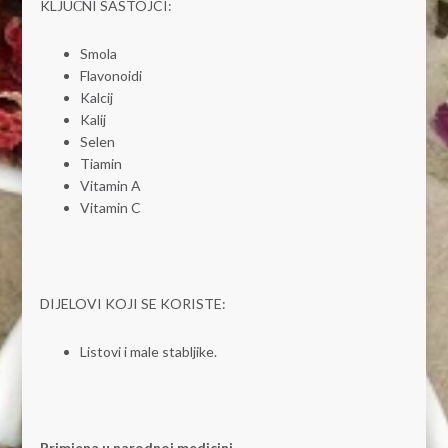
KLJUČNI SASTOJCI:
Smola
Flavonoidi
Kalcij
Kalij
Selen
Tiamin
Vitamin A
Vitamin C
DIJELOVI KOJI SE KORISTE:
Listovi i male stabljike.
Primjena u narodnoj medicini