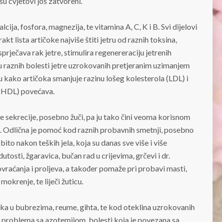
u cvjetovi još zatvoreni.
alcija, fosfora, magnezija, te vitamina A, C, K i B. Svi dijelovi
akt lista artičoke najviše štiti jetru od raznih toksina,
sprječava rak jetre, stimulira regenereraciju jetrenih
u raznih bolesti jetre uzrokovanih pretjeranim uzimanjem
u kako artičoka smanjuje razinu lošeg kolesterola (LDL) i
a (HDL) povećava.
ne sekrecije, posebno žuči, pa ju tako čini veoma korisnom
. Odlična je pomoć kod raznih probavnih smetnji, posebno
to nakon teških jela, koja su danas sve više i više
utosti, žgaravica, bučan rad u crijevima, grčevi i dr.
vraćanja i proljeva, a također pomaže pri probavi masti,
mokrenje, te liječi žuticu.
ska u bubrezima, reume, gihta, te kod oteklina uzrokovanih
d problema sa azotemijom, bolesti koja je povezana sa