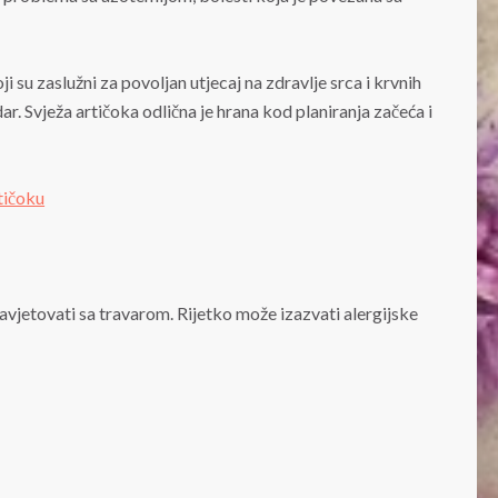
i su zaslužni za povoljan utjecaj na zdravlje srca i krvnih
dar. Svježa artičoka odlična je hrana kod planiranja začeća i
savjetovati sa travarom. Rijetko može izazvati alergijske