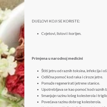
DIJELOVI KOJI SE KORISTE:
Cvjetovi, listovi i korijen.
Primjena u narodnoj medicini
Štiti jetru od raznih toksina, infekcija i o
Odlična pomoć kod raka i ciroze jetre.
Pomaže regenerirati jetrene stanice.
Upotrebljava se kao pomoć kod raznih b
Smanjuje razinu lošeg kolesterola i trigli
Povećava razinu dobrog kolesterola.