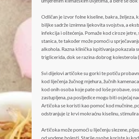
umjerenim klimatskim uvjetima, a bere se dok s
Odličan je izvor folne kiseline, bakra, željeza, k
biljke sadrže iznimna ljekovita svojstva, a ekstr
infekcija i oštećenja. Pomaže kod ciroze jetre, 
stanica, te također može pomoći u sprječavanj
alkohola. Razna klinička ispitivanja pokazala s
triglicerida, dok se razina dobrog kolesterol
Svi dijelovi artičoke su gorki te potiču probav
kod liječenja žučnog mjehura, žučnih kamenaca
kod onih osoba koje pate od loše probave, osobi
zastupljena, pa posljedice mogu biti osjećaj nad
Artičoka se koristi kao pomoć kod mučnine, po
odstranjuje iz krvi mokraćnu kiselinu, stimulira 
Artičoka može pomoći u liječenju slezene, pije
od vodene bolesti. Starije osobe koriste ju ko