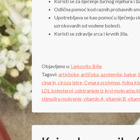
Koristi se za liječenje žučnog mjehura i 
Odlična pomoć kod raznih probavnih sme
Upotrebljava se kao pomoć u liječenju sl
uzrokovanih od vodene bolesti.
Koristi se zdravlje srca i krvnih žila.
Objavljeno u:
Ljekovito Bilje
Tagovi:
artichoke,
artičoka,
azotemija,
bakar,
cinarin,
ciroza jetre,
Cynara scolymus,
folna ki
LDL kolesterol,
odstranjuje iz krvi mokraćnu ki
stimulira mokrenje,
vitamin A,
vitamin B,
vitam