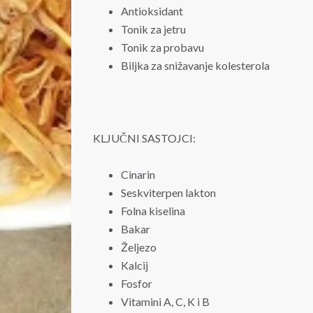
Antioksidant
Tonik za jetru
Tonik za probavu
Biljka za snižavanje kolesterola
KLJUČNI SASTOJCI:
Cinarin
Seskviterpen lakton
Folna kiselina
Bakar
Željezo
Kalcij
Fosfor
Vitamini A, C, K i B