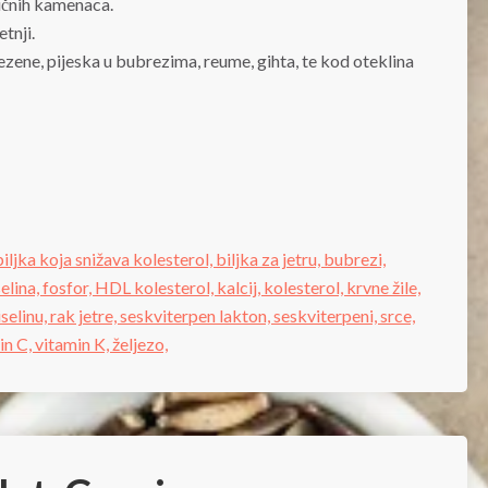
žučnih kamenaca.
tnji.
ezene, pijeska u bubrezima, reume, gihta, te kod oteklina
biljka koja snižava kolesterol,
biljka za jetru,
bubrezi,
selina,
fosfor,
HDL kolesterol,
kalcij,
kolesterol,
krvne žile,
selinu,
rak jetre,
seskviterpen lakton,
seskviterpeni,
srce,
in C,
vitamin K,
željezo,