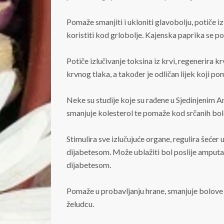
Pomaže smanjiti i ukloniti glavobolju, potiče izl
koristiti kod grlobolje. Kajenska paprika se
Potiče izlučivanje toksina iz krvi, regenerira k
krvnog tlaka, a također je odličan lijek koji p
Neke su studije koje su rađene u Sjedinjenim A
smanjuje kolesterol te pomaže kod srčanih bole
Stimulira sve izlučujuće organe, regulira šećer
dijabetesom. Može ublažiti bol poslije amputac
dijabetesom.
Pomaže u probavljanju hrane, smanjuje bolove u 
želudcu.