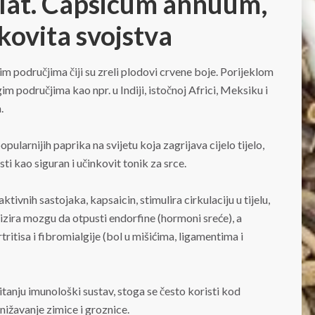
(lat. Capsicum annuum,
kovita svojstva
m područjima čiji su zreli plodovi crvene boje. Porijeklom
im područjima kao npr. u Indiji, istočnoj Africi, Meksiku i
.
pularnijih paprika na svijetu koja zagrijava cijelo tijelo,
isti kao siguran i učinkovit tonik za srce.
ktivnih sastojaka, kapsaicin, stimulira cirkulaciju u tijelu,
izira mozgu da otpusti endorfine (hormoni sreće), a
ritisa i fibromialgije (bol u mišićima, ligamentima i
itanju imunološki sustav, stoga se često koristi kod
snižavanje zimice i groznice.