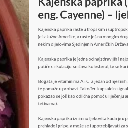
Kajenska paprika 
eng. Cayenne) – lje
Kajenska paprika raste u tropskim i suptropski
je iz Južne Amerike, a raste još na mnogim drug
nekim dijelovima Sjedinjenih Američkih Država
Kajenska paprika je jedna od najzdravijih i najpo
potiče cirkulaciju, snižava kolesterol, te se kor
Bogata je vitaminima A i C, a jedan od njezinih a
te pomaže u probavi. Također, kapsaicin signal
pokazao se još kao odlična pomoć u liječenju art
tetivama).
Kajenska paprika iznimno ljekovita kada je u p
prehlade i gripe, a može se i upotrebljavati za 