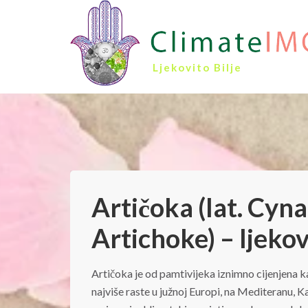
Ljekovito Bilje
Artičoka (lat. Cyn
Artichoke) – ljekov
Artičoka je od pamtivijeka iznimno cijenjena ka
najviše raste u južnoj Europi, na Mediteranu, 