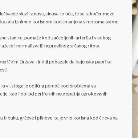
učivanje sluzi iz nosa, sinusa i pluća, te se također može
 pokazala iznimno korisnom kod smanjena simptoma astme.
rvne stanice, pomaže kod začepljenih arterija i visokog
omaže pri normalizaciji nepravilnog srčanog ritma.
meričkim Država i Indiji pokazale da kajenska paprika
sti.
 u krvi, stoga je odlična pomoć kod problema sa
ije, kao i bol od perifernih neuropatija uzrokovanih
trbuhu, grčeve i plinove, te je vrlo korisna kod čireva na