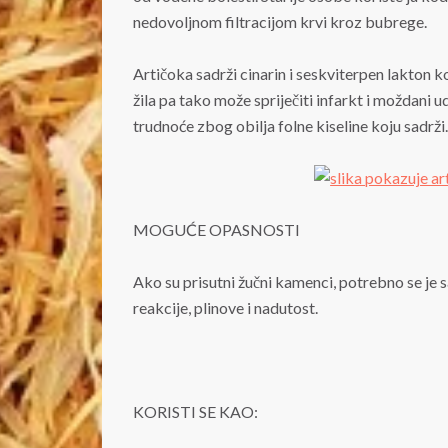
nedovoljnom filtracijom krvi kroz bubrege.
Artičoka sadrži cinarin i seskviterpen lakton koj
žila pa tako može spriječiti infarkt i moždani u
trudnoće zbog obilja folne kiseline koju sadrži.
MOGUĆE OPASNOSTI
Ako su prisutni žučni kamenci, potrebno se je 
reakcije, plinove i nadutost.
KORISTI SE KAO: