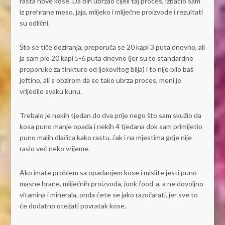
rasta nove kose. Da bih ubrzao cijeli taj proces, izbacio sam
iz prehrane meso, jaja, mlijeko i mliječne proizvode i rezultati
su odlični.
Što se tiče doziranja, preporuča se 20 kapi 3 puta dnevno, ali
ja sam pio 20 kapi 5-6 puta dnevno (jer su to standardne
preporuke za tinkture od ljekovitog bilja) i to nije bilo baš
jeftino, ali s obzirom da se tako ubrza proces, meni je
vrijedilo svaku kunu.
Trebalo je nekih tjedan do dva prije nego što sam skužio da
kosa puno manje opada i nekih 4 tjedana dok sam primijetio
puno malih dlačica kako rastu, čak i na mjestima gdje nije
raslo već neko vrijeme.
Ako imate problem sa opadanjem kose i mislite jesti puno
masne hrane, mliječnih proizvoda, junk food-a, a ne dovoljno
vitamina i minerala, onda ćete se jako razočarati, jer sve to
će dodatno otežati povratak kose.