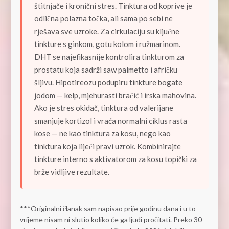
štitnjače i kronični stres. Tinktura od koprive je
odlična polazna točka, ali sama po sebi ne
rješava sve uzroke. Za cirkulaciju su ključne
tinkture s ginkom, gotu kolom i ružmarinom.
DHT se najefikasnije kontrolira tinkturom za
prostatu koja sadrži saw palmetto i afričku
šljivu. Hipotireozu podupiru tinkture bogate
jodom — kelp, mjehurasti bračić i irska mahovina.
Ako je stres okidač, tinktura od valerijane
smanjuje kortizol i vraća normalni ciklus rasta
kose — ne kao tinktura za kosu, nego kao
tinktura koja liječi pravi uzrok. Kombinirajte
tinkture interno s aktivatorom za kosu topički za
brže vidljive rezultate.
***Originalni članak sam napisao prije godinu dana i u to
vrijeme nisam ni slutio koliko će ga ljudi pročitati. Preko 30