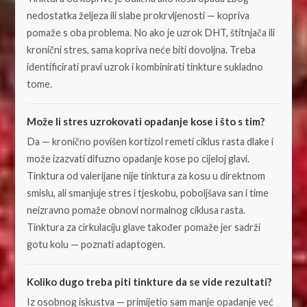
nedostatka željeza ili slabe prokrvljenosti — kopriva
pomaže s oba problema. No ako je uzrok DHT, štitnjača ili
kronični stres, sama kopriva neće biti dovoljna. Treba
identificirati pravi uzrok i kombinirati tinkture sukladno
tome.
Može li stres uzrokovati opadanje kose i što s tim?
Da — kronično povišen kortizol remeti ciklus rasta dlake i
može izazvati difuzno opadanje kose po cijeloj glavi.
Tinktura od valerijane nije tinktura za kosu u direktnom
smislu, ali smanjuje stres i tjeskobu, poboljšava san i time
neizravno pomaže obnovi normalnog ciklusa rasta.
Tinktura za cirkulaciju glave također pomaže jer sadrži
gotu kolu — poznati adaptogen.
Koliko dugo treba piti tinkture da se vide rezultati?
Iz osobnog iskustva — primijetio sam manje opadanje već