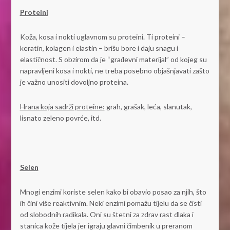
Proteini
Koža, kosa i nokti uglavnom su proteini. Ti proteini –
keratin, kolagen i elastin – brišu bore i daju snagu i
elastičnost. S obzirom da je “građevni materijal” od kojeg su
napravljeni kosa i nokti, ne treba posebno objašnjavati zašto
je važno unositi dovoljno proteina.
Hrana koja sadrži proteine:
grah, grašak, leća, slanutak,
lisnato zeleno povrće, itd.
Selen
Mnogi enzimi koriste selen kako bi obavio posao za njih, što
ih čini više reaktivnim. Neki enzimi pomažu tijelu da se čisti
od slobodnih radikala. Oni su štetni za zdrav rast dlaka i
stanica kože tijela jer igraju glavni čimbenik u preranom