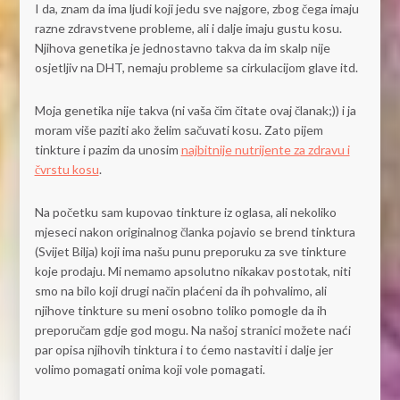
I da, znam da ima ljudi koji jedu sve najgore, zbog čega imaju
razne zdravstvene probleme, ali i dalje imaju gustu kosu.
Njihova genetika je jednostavno takva da im skalp nije
osjetljiv na DHT, nemaju probleme sa cirkulacijom glave itd.
Moja genetika nije takva (ni vaša čim čitate ovaj članak;)) i ja
moram više paziti ako želim sačuvati kosu. Zato pijem
tinkture i pazim da unosim
najbitnije nutrijente za zdravu i
čvrstu kosu
.
Na početku sam kupovao tinkture iz oglasa, ali nekoliko
mjeseci nakon originalnog članka pojavio se brend tinktura
(Svijet Bilja) koji ima našu punu preporuku za sve tinkture
koje prodaju. Mi nemamo apsolutno nikakav postotak, niti
smo na bilo koji drugi način plaćeni da ih pohvalimo, ali
njihove tinkture su meni osobno toliko pomogle da ih
preporučam gdje god mogu. Na našoj stranici možete naći
par opisa njihovih tinktura i to ćemo nastaviti i dalje jer
volimo pomagati onima koji vole pomagati.