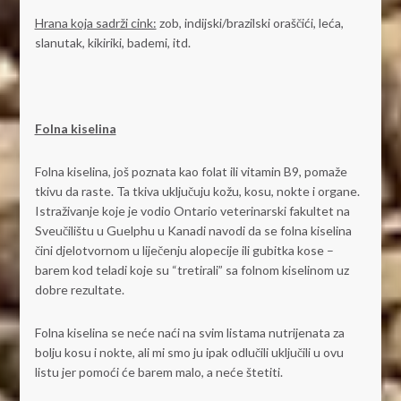
Hrana koja sadrži cink:
zob, indijski/brazilski oraščići, leća,
slanutak, kikiriki, bademi, itd.
Folna kiselina
Folna kiselina, još poznata kao folat ili vitamin B9, pomaže
tkivu da raste. Ta tkiva uključuju kožu, kosu, nokte i organe.
Istraživanje koje je vodio Ontario veterinarski fakultet na
Sveučilištu u Guelphu u Kanadi navodi da se folna kiselina
čini djelotvornom u liječenju alopecije ili gubitka kose –
barem kod teladi koje su “tretirali” sa folnom kiselinom uz
dobre rezultate.
Folna kiselina se neće naći na svim listama nutrijenata za
bolju kosu i nokte, ali mi smo ju ipak odlučili uključili u ovu
listu jer pomoći će barem malo, a neće štetiti.