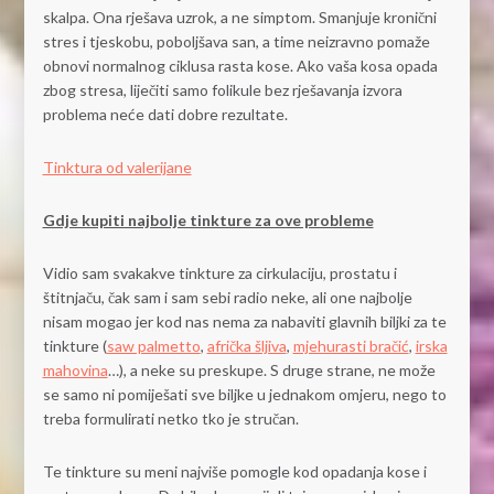
skalpa. Ona rješava uzrok, a ne simptom. Smanjuje kronični
stres i tjeskobu, poboljšava san, a time neizravno pomaže
obnovi normalnog ciklusa rasta kose. Ako vaša kosa opada
zbog stresa, liječiti samo folikule bez rješavanja izvora
problema neće dati dobre rezultate.
Tinktura od valerijane
Gdje kupiti najbolje tinkture za ove probleme
Vidio sam svakakve tinkture za cirkulaciju, prostatu i
štitnjaču, čak sam i sam sebi radio neke, ali one najbolje
nisam mogao jer kod nas nema za nabaviti glavnih biljki za te
tinkture (
saw palmetto
,
afrička šljiva
,
mjehurasti bračić
,
irska
mahovina
…), a neke su preskupe. S druge strane, ne može
se samo ni pomiješati sve biljke u jednakom omjeru, nego to
treba formulirati netko tko je stručan.
Te tinkture su meni najviše pomogle kod opadanja kose i