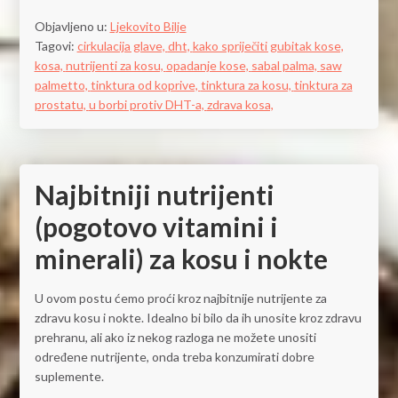
Objavljeno u:
Ljekovito Bilje
Tagovi:
cirkulacija glave,
dht,
kako spriječiti gubitak kose,
kosa,
nutrijenti za kosu,
opadanje kose,
sabal palma,
saw
palmetto,
tinktura od koprive,
tinktura za kosu,
tinktura za
prostatu,
u borbi protiv DHT-a,
zdrava kosa,
Najbitniji nutrijenti
(pogotovo vitamini i
minerali) za kosu i nokte
U ovom postu ćemo proći kroz najbitnije nutrijente za
zdravu kosu i nokte. Idealno bi bilo da ih unosite kroz zdravu
prehranu, ali ako iz nekog razloga ne možete unositi
određene nutrijente, onda treba konzumirati dobre
suplemente.