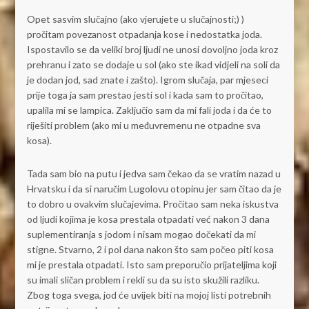
Opet sasvim slučajno (ako vjerujete u slučajnosti;) )
pročitam povezanost otpadanja kose i nedostatka joda.
Ispostavilo se da veliki broj ljudi ne unosi dovoljno joda kroz
prehranu i zato se dodaje u sol (ako ste ikad vidjeli na soli da
je dodan jod, sad znate i zašto). Igrom slučaja, par mjeseci
prije toga ja sam prestao jesti sol i kada sam to pročitao,
upalila mi se lampica. Zaključio sam da mi fali joda i da će to
riješiti problem (ako mi u međuvremenu ne otpadne sva
kosa).
Tada sam bio na putu i jedva sam čekao da se vratim nazad u
Hrvatsku i da si naručim Lugolovu otopinu jer sam čitao da je
to dobro u ovakvim slučajevima. Pročitao sam neka iskustva
od ljudi kojima je kosa prestala otpadati već nakon 3 dana
suplementiranja s jodom i nisam mogao dočekati da mi
stigne. Stvarno, 2 i pol dana nakon što sam počeo piti kosa
mi je prestala otpadati. Isto sam preporučio prijateljima koji
su imali sličan problem i rekli su da su isto skužili razliku.
Zbog toga svega, jod će uvijek biti na mojoj listi potrebnih