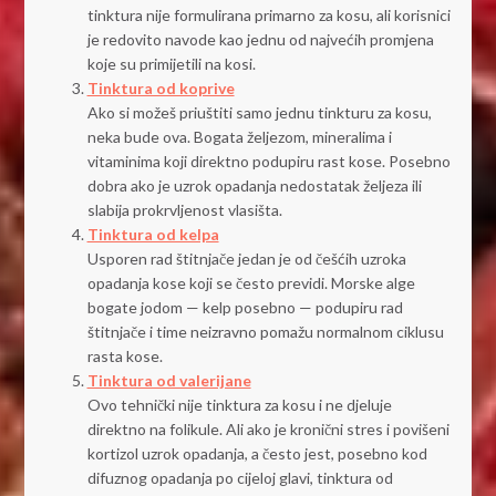
tinktura nije formulirana primarno za kosu, ali korisnici
je redovito navode kao jednu od najvećih promjena
koje su primijetili na kosi.
Tinktura od koprive
Ako si možeš priuštiti samo jednu tinkturu za kosu,
neka bude ova. Bogata željezom, mineralima i
vitaminima koji direktno podupiru rast kose. Posebno
dobra ako je uzrok opadanja nedostatak željeza ili
slabija prokrvljenost vlasišta.
Tinktura od kelpa
Usporen rad štitnjače jedan je od češćih uzroka
opadanja kose koji se često previdi. Morske alge
bogate jodom — kelp posebno — podupiru rad
štitnjače i time neizravno pomažu normalnom ciklusu
rasta kose.
Tinktura od valerijane
Ovo tehnički nije tinktura za kosu i ne djeluje
direktno na folikule. Ali ako je kronični stres i povišeni
kortizol uzrok opadanja, a često jest, posebno kod
difuznog opadanja po cijeloj glavi, tinktura od