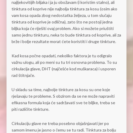
najljekovitijih biljaka i ja ju obožavam (i koristim stalno), ali
tinktura od koprive nije najbolja tinktura za kosu (osim ako
vam kosa opada zbog nedostatka željeza, u tom slučaju
tinktura od koprive je odlična), zato što ne postoji jedna
biljka koja će riješiti ovaj problem. Ako si možete priuštiti
samo jednu tinkturu, neka to bude tinktura od koprive, ali za
brže i bolje rezultate morat ćete koristiti i druge tinkture.
Kad kosa počne opadati, nekoliko faktora je tu odigralo
važnu ulogu, ali po meni su tu tri osnovna problema. To su
cirkulacija glave, DHT (najčešće kod muškaraca) i usporen
rad štitnjače.
U skladu sa time, najbolje tinkture za kosu su one koje
rješavaju te probleme. S obzirom da se ne može napraviti
efikasna formula koja će sadržavati sve te biljke, treba se
piti različite tinkture.
Cirkulaciju glave ne treba posebno objašnjavati jer po
samom imenu je jasno o čemu se tu radi. Tinktura za bolju