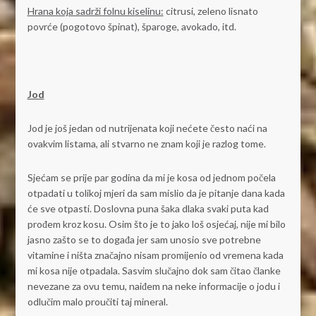
Hrana koja sadrži folnu kiselinu:
citrusi, zeleno lisnato
povrće (pogotovo špinat), šparoge, avokado, itd.
Jod
Jod je još jedan od nutrijenata koji nećete često naći na
ovakvim listama, ali stvarno ne znam koji je razlog tome.
Sjećam se prije par godina da mi je kosa od jednom počela
otpadati u tolikoj mjeri da sam mislio da je pitanje dana kada
će sve otpasti. Doslovna puna šaka dlaka svaki puta kad
prođem kroz kosu. Osim što je to jako loš osjećaj, nije mi bilo
jasno zašto se to događa jer sam unosio sve potrebne
vitamine i ništa značajno nisam promijenio od vremena kada
mi kosa nije otpadala. Sasvim slučajno dok sam čitao članke
nevezane za ovu temu, naiđem na neke informacije o jodu i
odlučim malo proučiti taj mineral.