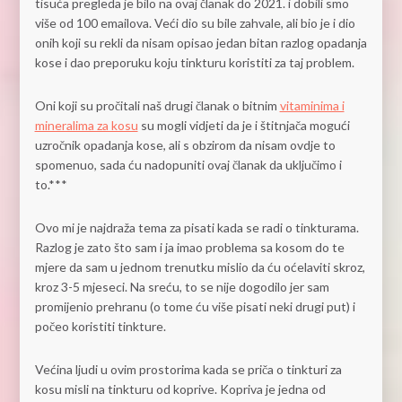
tisuća pregleda je bilo na ovaj članak do 2021. i dobili smo
više od 100 emailova. Veći dio su bile zahvale, ali bio je i dio
onih koji su rekli da nisam opisao jedan bitan razlog opadanja
kose i dao preporuku koju tinkturu koristiti za taj problem.
Oni koji su pročitali naš drugi članak o bitnim
vitaminima i
mineralima za kosu
su mogli vidjeti da je i štitnjača mogući
uzročnik opadanja kose, ali s obzirom da nisam ovdje to
spomenuo, sada ću nadopuniti ovaj članak da uključimo i
to.***
Ovo mi je najdraža tema za pisati kada se radi o tinkturama.
Razlog je zato što sam i ja imao problema sa kosom do te
mjere da sam u jednom trenutku mislio da ću oćelaviti skroz,
kroz 3-5 mjeseci. Na sreću, to se nije dogodilo jer sam
promijenio prehranu (o tome ću više pisati neki drugi put) i
počeo koristiti tinkture.
Većina ljudi u ovim prostorima kada se priča o tinkturi za
kosu misli na tinkturu od koprive. Kopriva je jedna od