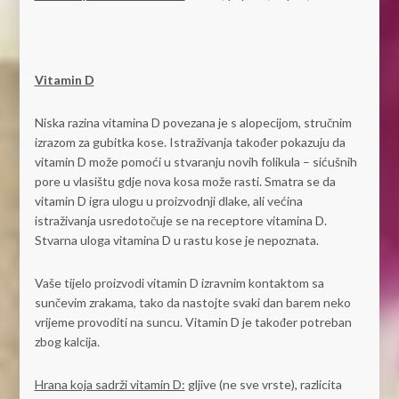
Vitamin D
Niska razina vitamina D povezana je s alopecijom, stručnim
izrazom za gubitka kose. Istraživanja također pokazuju da
vitamin D može pomoći u stvaranju novih folikula – sićušnih
pore u vlasištu gdje nova kosa može rasti. Smatra se da
vitamin D igra ulogu u proizvodnji dlake, ali većina
istraživanja usredotočuje se na receptore vitamina D.
Stvarna uloga vitamina D u rastu kose je nepoznata.
Vaše tijelo proizvodi vitamin D izravnim kontaktom sa
sunčevim zrakama, tako da nastojte svaki dan barem neko
vrijeme provoditi na suncu. Vitamin D je također potreban
zbog kalcija.
Hrana koja sadrži vitamin D:
gljive (ne sve vrste), razlicita