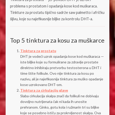
problema s prostatom i opadanja kose kod muškaraca.
Tinkture za prostatu tipično sadrže saw palmetto i afričku
šljivu, koje su najefikasnije biljke za kontrolu DHT-a.
Top 5 tinktura za kosu za muškarce
Tinktura za prostatu
DHT je vodeći uzrok opadanja kose kod muškaraca —
iste biljke koje su formulirane za zdravlje prostate
direktno inhibiraju pretvorbu testosterona u DHT i
time štite folikule. Ovo nije tinktura za kosu po
nazivu, ali je najefikasnija tinktura za muško opadanje
kose uzrokovano DHT-om.
Tinktura za cirkulaciju glave
Slaba cirkulacija skalpa znači da folikuli ne dobivaju
dovoljno nutrijenata čak ni kada ih unosite
prehranom. Ginko, gotu kola i ružmarin tri su biljke
koje se posebno ističu za prokrvljenost skalpa. Ova