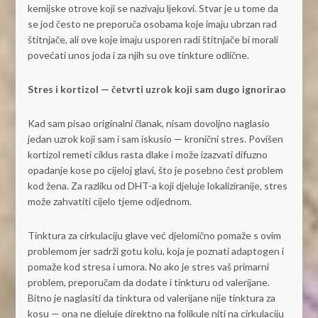
kemijske otrove koji se nazivaju ljekovi. Stvar je u tome da
se jod često ne preporuča osobama koje imaju ubrzan rad
štitnjače, ali ove koje imaju usporen radi štitnjače bi morali
povećati unos joda i za njih su ove tinkture odlične.
Stres i kortizol — četvrti uzrok koji sam dugo ignorirao
Kad sam pisao originalni članak, nisam dovoljno naglasio
jedan uzrok koji sam i sam iskusio — kronični stres. Povišen
kortizol remeti ciklus rasta dlake i može izazvati difuzno
opadanje kose po cijeloj glavi, što je posebno čest problem
kod žena. Za razliku od DHT-a koji djeluje lokaliziranije, stres
može zahvatiti cijelo tjeme odjednom.
Tinktura za cirkulaciju glave već djelomično pomaže s ovim
problemom jer sadrži gotu kolu, koja je poznati adaptogen i
pomaže kod stresa i umora. No ako je stres vaš primarni
problem, preporučam da dodate i tinkturu od valerijane.
Bitno je naglasiti da tinktura od valerijane nije tinktura za
kosu — ona ne djeluje direktno na folikule niti na cirkulaciju