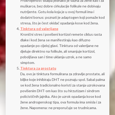
Prokrvljenost skalpa jednako je važna za žene kao i za
muškarce, bez dobre cirkulacije folikule ne dobivaju
nutrijente. Gotu kola koja je u ovoj formuli ima i
dodatni bonus: poznati je adaptogen koji pomaže kod
stresa, što je čest okidač opadanja kose kod žena.
Tinktura od valerijane
Kronični stres i povišeni kortizol remete ciklus rasta
dlake i kod žena se manifestiraju kao difuzno
opadanje po cijeloj glavi. Tinktura od valerijane ne
djeluje direktno na folikule, ali smanjuje kortizol,
poboljšava san i time uklanja uzrok, a ne samo
simptom.
Tinktura za prostatu
Da, ovo je tinktura formulirana za zdravlje prostate, ali
biljke koje inhibiraju DHT ne poznaju spol. Sabal palma
se kod žena tradicionalno koristi za stanja uzrokovana
povišenim DHT-om kao što su hirzutizam i sindrom
policističnih jajnika. Ako je uzrok opadanja kose kod
žene androgenskog tipa, ova formula ima smisla i za
žene. Napomena: ne preporučuje se trudnicama.