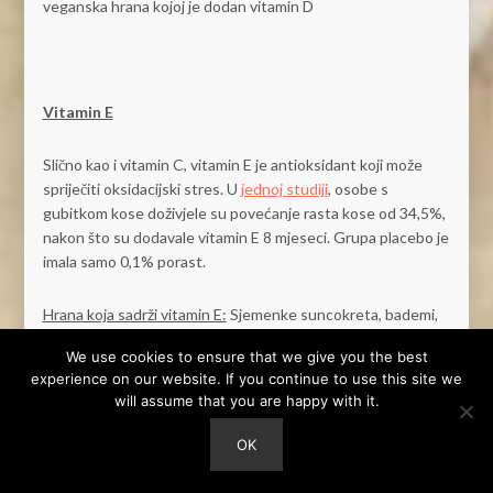
veganska hrana kojoj je dodan vitamin D
Vitamin E
Slično kao i vitamin C, vitamin E je antioksidant koji može
spriječiti oksidacijski stres. U
jednoj studiji
, osobe s
gubitkom kose doživjele su povećanje rasta kose od 34,5%,
nakon što su dodavale vitamin E 8 mjeseci. Grupa placebo je
imala samo 0,1% porast.
Hrana koja sadrži vitamin E:
Sjemenke suncokreta, bademi,
špinat, avokado, itd.
We use cookies to ensure that we give you the best
experience on our website. If you continue to use this site we
will assume that you are happy with it.
Željezo
OK