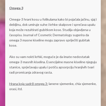
Omega 3
Omega-3 hrani kosu u folikulama kako bi pojačala jačinu, sjaj i
debljinu, dok umiruje suhe i krhke skalpove i sprečava upalu
koja može rezultirati gubitkom kose. Studija objavljena u
časopisu Journal of Cosmetic Dermatology sugerira da
omega 3 masne kiseline mogu zapravo spriječiti gubitak
kose.
Ako su vam nokti krhki, moguće je da imate nedostatak
omega-3 masnih kiselina. Esencijalne masne kiseline njeguju
stanice, sprječavaju upalu i potiču apsorpciju hranjivih tvari
radi promicanja zdravog rasta.
Hrana koja sadrži omega 3:
lanene sjemenke, chia sjemenke,
orasi, itd.