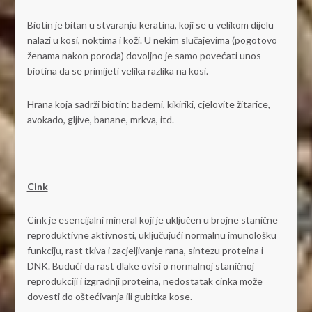
Biotin je bitan u stvaranju keratina, koji se u velikom dijelu
nalazi u kosi, noktima i koži. U nekim slučajevima (pogotovo
ženama nakon poroda) dovoljno je samo povećati unos
biotina da se primijeti velika razlika na kosi.
Hrana koja sadrži biotin:
bademi, kikiriki, cjelovite žitarice,
avokado, gljive, banane, mrkva, itd.
Cink
Cink je esencijalni mineral koji je uključen u brojne stanične
reproduktivne aktivnosti, uključujući normalnu imunološku
funkciju, rast tkiva i zacjeljivanje rana, sintezu proteina i
DNK. Budući da rast dlake ovisi o normalnoj staničnoj
reprodukciji i izgradnji proteina, nedostatak cinka može
dovesti do oštećivanja ili gubitka kose.