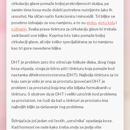
cirkulaciju glave pomaže boljoj prokrvljenosti skalpa, pa
samim time kosa može dobiti potrebne nutrijente (ako ih
unosite). Na sličan način funkcionira i minoxidil. Tri biljke se
posebno izdvajaju za ovu namjenu, a to su
ginko
,
gotu kola
i
ružmarin
. Svaka prava tinktura za cirkulaciju glave bi trebala
sadržavati ove biljke. Kopriva isto tako pomaže boljoj
cirkulaciji glave, ali nije toliko specijalizirana za tu namjenu
kao tri gore navedene biljke.
DHT je problem zato što oštećuje folikule dlaka, zbog čega
kosa otpada, stoga je bitno piti i tinkturu koja pomaže kod
nastanka dihidrotestosterona (DHT). Najbolja tinktura za to
koju sam ja vidio je ona za prostatu (povećani DHT je
problem i za prostatu) koja ima više biljaka formuliranih u
tinkturu. S obzirom da je DHT i veliki uzročnik kod problema
sa prostatom, ne čudi da baš u tinkturi za prostatu ima
najboljih biljki za rješavanje tog problema.
Štitnjača je još jedan od čestih „uzročnika” opadanja kose.
Kad hormoni ne rade kako treba onda se javlja više