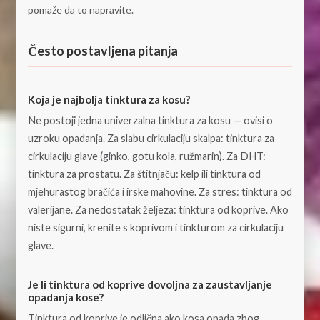
pomaže da to napravite.
Često postavljena pitanja
Koja je najbolja tinktura za kosu?
Ne postoji jedna univerzalna tinktura za kosu — ovisi o
uzroku opadanja. Za slabu cirkulaciju skalpa: tinktura za
cirkulaciju glave (ginko, gotu kola, ružmarin). Za DHT:
tinktura za prostatu. Za štitnjaču: kelp ili tinktura od
mjehurastog bračića i irske mahovine. Za stres: tinktura od
valerijane. Za nedostatak željeza: tinktura od koprive. Ako
niste sigurni, krenite s koprivom i tinkturom za cirkulaciju
glave.
Je li tinktura od koprive dovoljna za zaustavljanje
opadanja kose?
Tinktura od koprive je odlična ako kosa opada zbog