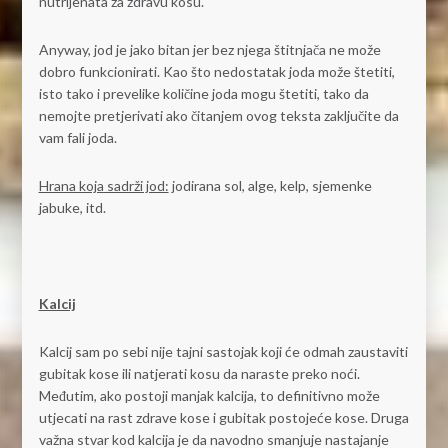
nutrijenata za zdravu kosu.
Anyway, jod je jako bitan jer bez njega štitnjača ne može
dobro funkcionirati. Kao što nedostatak joda može štetiti,
isto tako i prevelike količine joda mogu štetiti, tako da
nemojte pretjerivati ako čitanjem ovog teksta zaključite da
vam fali joda.
Hrana koja sadrži jod:
jodirana sol, alge, kelp, sjemenke
jabuke, itd.
Kalcij
Kalcij sam po sebi nije tajni sastojak koji će odmah zaustaviti
gubitak kose ili natjerati kosu da naraste preko noći.
Međutim, ako postoji manjak kalcija, to definitivno može
utjecati na rast zdrave kose i gubitak postojeće kose. Druga
važna stvar kod kalcija je da navodno smanjuje nastajanje