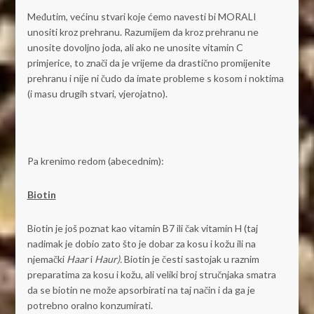
Međutim, većinu stvari koje ćemo navesti bi MORALI
unositi kroz prehranu. Razumijem da kroz prehranu ne
unosite dovoljno joda, ali ako ne unosite vitamin C
primjerice, to znači da je vrijeme da drastično promijenite
prehranu i nije ni čudo da imate probleme s kosom i noktima
(i masu drugih stvari, vjerojatno).
Pa krenimo redom (abecednim):
Biotin
Biotin je još poznat kao vitamin B7 ili čak vitamin H (taj
nadimak je dobio zato što je dobar za kosu i kožu ili na
njemački
Haar
i
Haur).
Biotin je česti sastojak u raznim
preparatima za kosu i kožu, ali veliki broj stručnjaka smatra
da se biotin ne može apsorbirati na taj način i da ga je
potrebno oralno konzumirati.