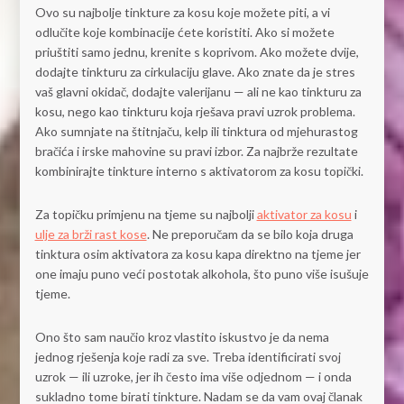
Ovo su najbolje tinkture za kosu koje možete piti, a vi
odlučite koje kombinacije ćete koristiti. Ako si možete
priuštiti samo jednu, krenite s koprivom. Ako možete dvije,
dodajte tinkturu za cirkulaciju glave. Ako znate da je stres
vaš glavni okidač, dodajte valerijanu — ali ne kao tinkturu za
kosu, nego kao tinkturu koja rješava pravi uzrok problema.
Ako sumnjate na štitnjaču, kelp ili tinktura od mjehurastog
bračića i irske mahovine su pravi izbor. Za najbrže rezultate
kombinirajte tinkture interno s aktivatorom za kosu topički.
Za topičku primjenu na tjeme su najbolji
aktivator za kosu
i
ulje za brži rast kose
. Ne preporučam da se bilo koja druga
tinktura osim aktivatora za kosu kapa direktno na tjeme jer
one imaju puno veći postotak alkohola, što puno više isušuje
tjeme.
Ono što sam naučio kroz vlastito iskustvo je da nema
jednog rješenja koje radi za sve. Treba identificirati svoj
uzrok — ili uzroke, jer ih često ima više odjednom — i onda
sukladno tome birati tinkture. Nadam se da vam ovaj članak