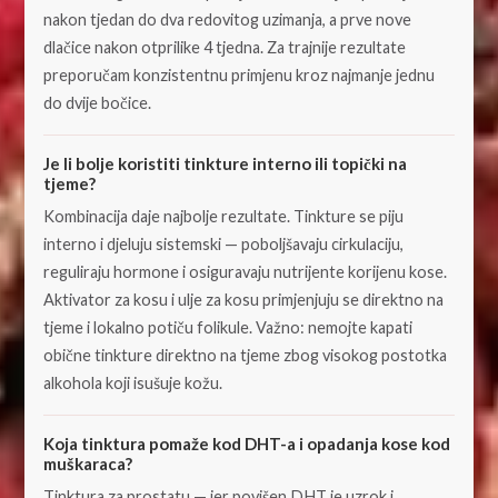
nakon tjedan do dva redovitog uzimanja, a prve nove
dlačice nakon otprilike 4 tjedna. Za trajnije rezultate
preporučam konzistentnu primjenu kroz najmanje jednu
do dvije bočice.
Je li bolje koristiti tinkture interno ili topički na
tjeme?
Kombinacija daje najbolje rezultate. Tinkture se piju
interno i djeluju sistemski — poboljšavaju cirkulaciju,
reguliraju hormone i osiguravaju nutrijente korijenu kose.
Aktivator za kosu i ulje za kosu primjenjuju se direktno na
tjeme i lokalno potiču folikule. Važno: nemojte kapati
obične tinkture direktno na tjeme zbog visokog postotka
alkohola koji isušuje kožu.
Koja tinktura pomaže kod DHT-a i opadanja kose kod
muškaraca?
Tinktura za prostatu — jer povišen DHT je uzrok i