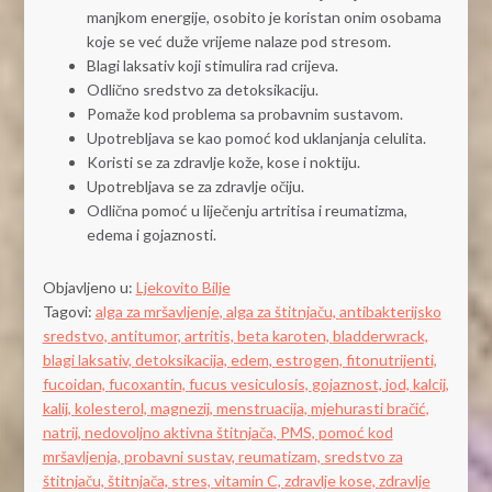
manjkom energije, osobito je koristan onim osobama
koje se već duže vrijeme nalaze pod stresom.
Blagi laksativ koji stimulira rad crijeva.
Odlično sredstvo za detoksikaciju.
Pomaže kod problema sa probavnim sustavom.
Upotrebljava se kao pomoć kod uklanjanja celulita.
Koristi se za zdravlje kože, kose i noktiju.
Upotrebljava se za zdravlje očiju.
Odlična pomoć u liječenju artritisa i reumatizma,
edema i gojaznosti.
Objavljeno u:
Ljekovito Bilje
Tagovi:
alga za mršavljenje,
alga za štitnjaču,
antibakterijsko
sredstvo,
antitumor,
artritis,
beta karoten,
bladderwrack,
blagi laksativ,
detoksikacija,
edem,
estrogen,
fitonutrijenti,
fucoidan,
fucoxantin,
fucus vesiculosis,
gojaznost,
jod,
kalcij,
kalij,
kolesterol,
magnezij,
menstruacija,
mjehurasti bračić,
natrij,
nedovoljno aktivna štitnjača,
PMS,
pomoć kod
mršavljenja,
probavni sustav,
reumatizam,
sredstvo za
štitnjaču,
štitnjača,
stres,
vitamin C,
zdravlje kose,
zdravlje