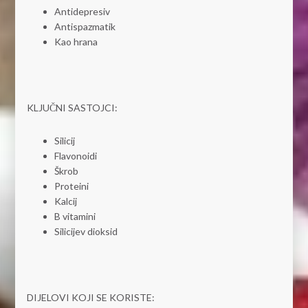
Antidepresiv
Antispazmatik
Kao hrana
KLJUČNI SASTOJCI:
Silicij
Flavonoidi
Škrob
Proteini
Kalcij
B vitamini
Silicijev dioksid
DIJELOVI KOJI SE KORISTE: