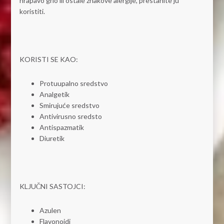
hrapavo grlo ili ostale znakove alergije, prestanite ju
koristiti.
KORISTI SE KAO:
Protuupalno sredstvo
Analgetik
Smirujuće sredstvo
Antivirusno sredsto
Antispazmatik
Diuretik
KLJUČNI SASTOJCI:
Azulen
Flavonoidi