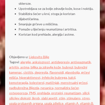
skleroze.
Upotrebljava se za bolje zdravlje kože, kose i noktiju.
Stabilizira šećer u krvi, stoga je koristan
dijabetičarima.
Smanjuje grčeve u mišićima.
Pomaže u liječenju reumatizma i artritisa.
Koristan kod prehlade, alergija i astme.
Objavljeno u:
Ljekovito Bilje
Tagovi:
alergije,
anksioznost,
antidepresiv,
antispazmatik,
artritis,
astma,
biljka za zdravlje kože,
bubrezi,
bubrežni
kamenac,
cistitis,
depresija,
flavonoidi,
glavobolja,
grčevi
mišića,
hiperaktivnost,
infekcije bubrega,
kalcij,
kemoterapija,
kolesterol,
matičnjak,
menstrualni grčevi,
nadbubrežna žlijezda,
nesanica,
normalizira šećer,
osteoporoza,
PMS,
prehlada,
proteini,
reumatizam,
silicij,
silicijev dioksid,
škrob,
slabi apetit,
stim,
stimulans,
stres,
upala probavnih organa,
upala zdjelice,
vitamin A,
vitamin B,