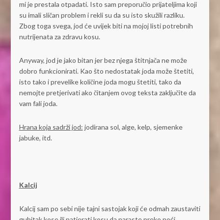
mi je prestala otpadati. Isto sam preporučio prijateljima koji
su imali sličan problem i rekli su da su isto skužili razliku.
Zbog toga svega, jod će uvijek biti na mojoj listi potrebnih
nutrijenata za zdravu kosu.
Anyway, jod je jako bitan jer bez njega štitnjača ne može
dobro funkcionirati. Kao što nedostatak joda može štetiti,
isto tako i prevelike količine joda mogu štetiti, tako da
nemojte pretjerivati ako čitanjem ovog teksta zaključite da
vam fali joda.
Hrana koja sadrži jod:
jodirana sol, alge, kelp, sjemenke
jabuke, itd.
Kalcij
Kalcij sam po sebi nije tajni sastojak koji će odmah zaustaviti
gubitak kose ili natjerati kosu da naraste preko noći.