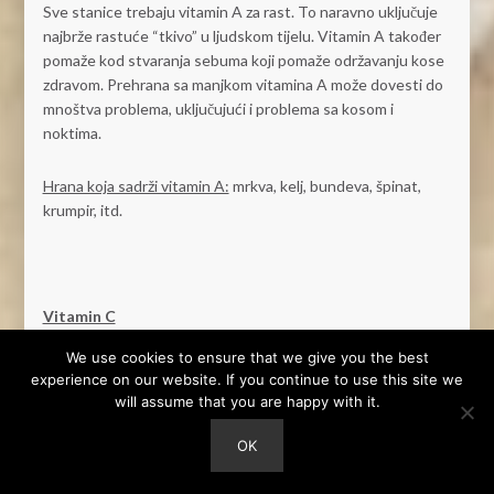
Sve stanice trebaju vitamin A za rast. To naravno uključuje
najbrže rastuće “tkivo” u ljudskom tijelu. Vitamin A također
pomaže kod stvaranja sebuma koji pomaže održavanju kose
zdravom. Prehrana sa manjkom vitamina A može dovesti do
mnoštva problema, uključujući i problema sa kosom i
noktima.
Hrana koja sadrži vitamin A:
mrkva, kelj, bundeva, špinat,
krumpir, itd.
Vitamin C
We use cookies to ensure that we give you the best
Oštećenja slobodnih radikala mogu blokirati rast i
experience on our website. If you continue to use this site we
uzrokovati oštećenja kose. Vitamin C je snažan antioksidant
will assume that you are happy with it.
koji pomaže u zaštiti od oksidativnog stresa izazvanog
slobodnim radikalima. Osim toga, vaše tijelo treba vitamin C
OK
za stvoriti protein poznat kao kolagen – važan dio strukture
kose. Vitamin C također pomaže vašem tijelu apsorbirati