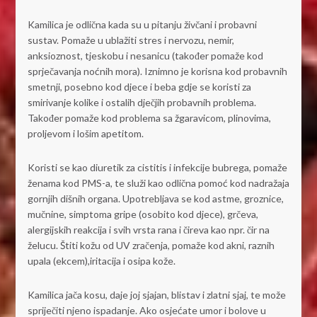
Kamilica je odlična kada su u pitanju živčani i probavni
sustav. Pomaže u ublažiti stres i nervozu, nemir,
anksioznost, tjeskobu i nesanicu (također pomaže kod
sprječavanja noćnih mora). Iznimno je korisna kod probavnih
smetnji, posebno kod djece i beba gdje se koristi za
smirivanje kolike i ostalih dječjih probavnih problema.
Također pomaže kod problema sa žgaravicom, plinovima,
proljevom i lošim apetitom.
Koristi se kao diuretik za cistitis i infekcije bubrega, pomaže
ženama kod PMS-a, te služi kao odlična pomoć kod nadražaja
gornjih dišnih organa. Upotrebljava se kod astme, groznice,
mučnine, simptoma gripe (osobito kod djece), grčeva,
alergijskih reakcija i svih vrsta rana i čireva kao npr. čir na
želucu. Štiti kožu od UV zračenja, pomaže kod akni, raznih
upala (ekcem),iritacija i osipa kože.
Kamilica jača kosu, daje joj sjajan, blistav i zlatni sjaj, te može
spriječiti njeno ispadanje. Ako osjećate umor i bolove u