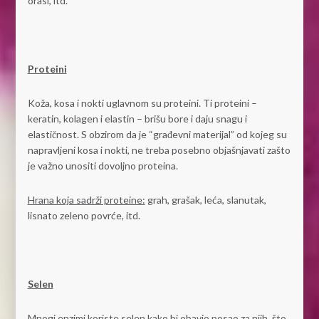
orasi, itd.
Proteini
Koža, kosa i nokti uglavnom su proteini. Ti proteini –
keratin, kolagen i elastin – brišu bore i daju snagu i
elastičnost. S obzirom da je “građevni materijal” od kojeg su
napravljeni kosa i nokti, ne treba posebno objašnjavati zašto
je važno unositi dovoljno proteina.
Hrana koja sadrži proteine:
grah, grašak, leća, slanutak,
lisnato zeleno povrće, itd.
Selen
Mnogi enzimi koriste selen kako bi obavio posao za njih, što