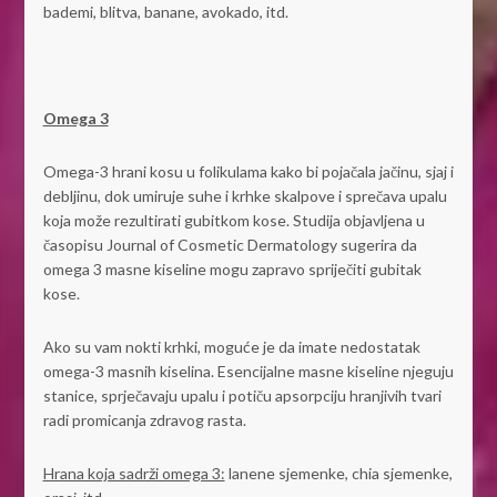
bademi, blitva, banane, avokado, itd.
Omega 3
Omega-3 hrani kosu u folikulama kako bi pojačala jačinu, sjaj i
debljinu, dok umiruje suhe i krhke skalpove i sprečava upalu
koja može rezultirati gubitkom kose. Studija objavljena u
časopisu Journal of Cosmetic Dermatology sugerira da
omega 3 masne kiseline mogu zapravo spriječiti gubitak
kose.
Ako su vam nokti krhki, moguće je da imate nedostatak
omega-3 masnih kiselina. Esencijalne masne kiseline njeguju
stanice, sprječavaju upalu i potiču apsorpciju hranjivih tvari
radi promicanja zdravog rasta.
Hrana koja sadrži omega 3:
lanene sjemenke, chia sjemenke,