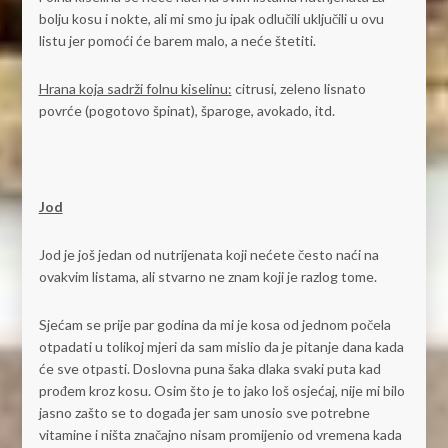
bolju kosu i nokte, ali mi smo ju ipak odlučili uključili u ovu
listu jer pomoći će barem malo, a neće štetiti.
Hrana koja sadrži folnu kiselinu:
citrusi, zeleno lisnato
povrće (pogotovo špinat), šparoge, avokado, itd.
Jod
Jod je još jedan od nutrijenata koji nećete često naći na
ovakvim listama, ali stvarno ne znam koji je razlog tome.
Sjećam se prije par godina da mi je kosa od jednom počela
otpadati u tolikoj mjeri da sam mislio da je pitanje dana kada
će sve otpasti. Doslovna puna šaka dlaka svaki puta kad
prođem kroz kosu. Osim što je to jako loš osjećaj, nije mi bilo
jasno zašto se to događa jer sam unosio sve potrebne
vitamine i ništa značajno nisam promijenio od vremena kada