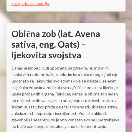
kože,
zdravlje noktiju,
Obična zob (lat. Avena
sativa, eng. Oats) –
ljekovita svojstva
Danas je mnogo ljudi upoznato sa zdravim, nutritivnim
svojstvima zobene kaše, međutim isto tako mnogo ljudi nije
upoznato sa ljekovitim svojstvima koja se nalaze u zelenim
mliječnim vrhovima zobi koja se najčešće koriste za liječenje
upala probavnih organa. Također, danas je obična zob jedan
od neizostavnih sastojaka u pravljenju nutritivnih tonika za
živčani sustav, koji pruža osjećaj smirenosti, ublažava stres,
anksioznost, depresiju i iscrpljenost. Pomaže ukloniti
glavobolju i nesanicu, te je vrlo koristan ako se upotrebljava
za bolje pamćenje, mentalnu jasnoću i koncentraciju.