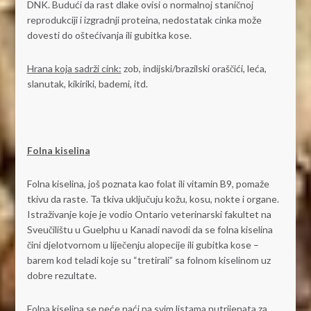
DNK. Budući da rast dlake ovisi o normalnoj staničnoj
reprodukciji i izgradnji proteina, nedostatak cinka može
dovesti do oštećivanja ili gubitka kose.
Hrana koja sadrži cink:
zob, indijski/brazilski oraščići, leća,
slanutak, kikiriki, bademi, itd.
Folna kiselina
Folna kiselina, još poznata kao folat ili vitamin B9, pomaže
tkivu da raste. Ta tkiva uključuju kožu, kosu, nokte i organe.
Istraživanje koje je vodio Ontario veterinarski fakultet na
Sveučilištu u Guelphu u Kanadi navodi da se folna kiselina
čini djelotvornom u liječenju alopecije ili gubitka kose –
barem kod teladi koje su “tretirali” sa folnom kiselinom uz
dobre rezultate.
Folna kiselina se neće naći na svim listama nutrijenata za