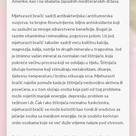
Amerike, kao i na obalama zapadnih mediteranskih država.
Mjehurasti bračić sadrži antibakterijska i antitumorska
svojstva, te brojne fitonutrijente, biljne antioksidante koji
su zaslužni za mnoge zdravstvene beneficije. Bogat je
raznim vitaminima i mineralima, pogotovo jodom. Uz jod,
mjehurasti bračić također sadrži veću količinu kalcija,
magnezija, kalija, natrija te drugih minerala u tragovima. Jod
je iznimno važan mineral za normalan rad štitnjače, koja
pokreće većinu procesa koji se odvijaju u tijelu. Štitnjača
izlučuje hormone koji stimuliraju metabolizam, disanje,
tjelesnu temperaturu i brzinu otkucaja srca. Mjehurasti
bračić najviše pomaže kada je štitnjača nedovoljno aktivna ili
povećana, a u tom slučaju osoba koja pati od tog problema
može osjetiti manjak energije, depresiju, problem sa
težinom i dr. Čak i ako štitnjača normalno funkcionira,
mjehurasti bračić se može koristiti kao tonik ili sredstvo za
jačanje osoba sa manjkom energije, te je osobito koristan
onim osobama koje se već duže vrijeme nalaze pod stresom.