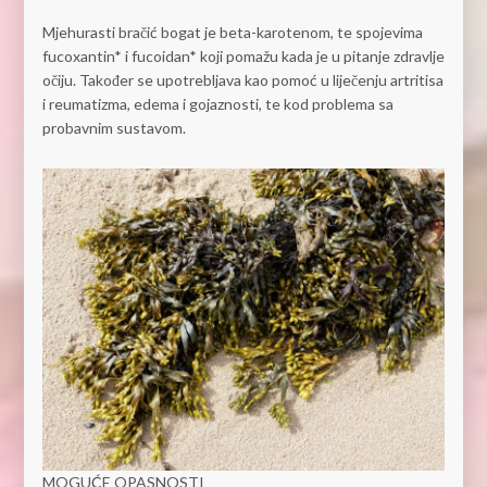
Mjehurasti bračić bogat je beta-karotenom, te spojevima
fucoxantin* i fucoidan* koji pomažu kada je u pitanje zdravlje
očiju. Također se upotrebljava kao pomoć u liječenju artritisa
i reumatizma, edema i gojaznosti, te kod problema sa
probavnim sustavom.
MOGUĆE OPASNOSTI