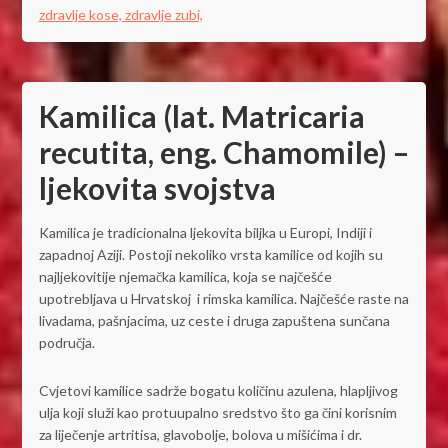
zdravlje kose,
zdravlje zubi,
Kamilica (lat. Matricaria
recutita, eng. Chamomile) –
ljekovita svojstva
Kamilica je tradicionalna ljekovita biljka u Europi, Indiji i
zapadnoj Aziji. Postoji nekoliko vrsta kamilice od kojih su
najljekovitije njemačka kamilica, koja se najčešće
upotrebljava u Hrvatskoj i rimska kamilica. Najčešće raste na
livadama, pašnjacima, uz ceste i druga zapuštena sunčana
područja.
Cvjetovi kamilice sadrže bogatu količinu azulena, hlapljivog
ulja koji služi kao protuupalno sredstvo što ga čini korisnim
za liječenje artritisa, glavobolje, bolova u mišićima i dr.