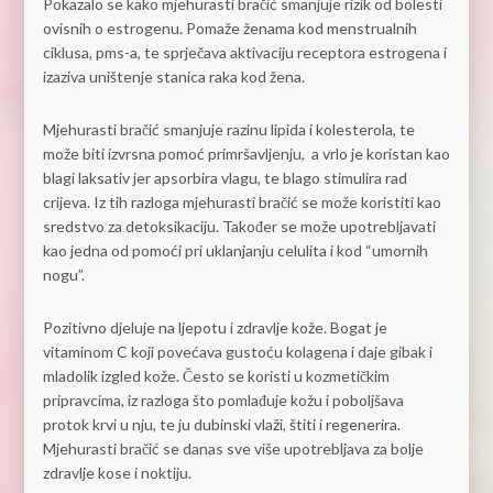
Pokazalo se kako mjehurasti bračić smanjuje rizik od bolesti
ovisnih o estrogenu. Pomaže ženama kod menstrualnih
ciklusa, pms-a, te sprječava aktivaciju receptora estrogena i
izaziva uništenje stanica raka kod žena.
Mjehurasti bračić smanjuje razinu lipida i kolesterola, te
može biti izvrsna pomoć primršavljenju, a vrlo je koristan kao
blagi laksativ jer apsorbira vlagu, te blago stimulira rad
crijeva. Iz tih razloga mjehurasti bračić se može koristiti kao
sredstvo za detoksikaciju. Također se može upotrebljavati
kao jedna od pomoći pri uklanjanju celulita i kod “umornih
nogu”.
Pozitivno djeluje na ljepotu i zdravlje kože. Bogat je
vitaminom C koji povećava gustoću kolagena i daje gibak i
mladolik izgled kože. Često se koristi u kozmetičkim
pripravcima, iz razloga što pomlađuje kožu i poboljšava
protok krvi u nju, te ju dubinski vlaži, štiti i regenerira.
Mjehurasti bračić se danas sve više upotrebljava za bolje
zdravlje kose i noktiju.