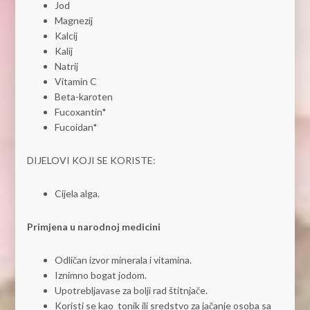
Jod
Magnezij
Kalcij
Kalij
Natrij
Vitamin C
Beta-karoten
Fucoxantin*
Fucoidan*
DIJELOVI KOJI SE KORISTE:
Cijela alga.
Primjena u narodnoj medicini
Odličan izvor minerala i vitamina.
Iznimno bogat jodom.
Upotrebljavase za bolji rad štitnjače.
Koristi se kao tonik ili sredstvo za jačanje osoba sa