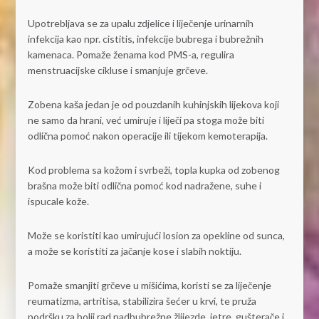
Upotrebljava se za upalu zdjelice i liječenje urinarnih
infekcija kao npr. cistitis, infekcije bubrega i bubrežnih
kamenaca. Pomaže ženama kod PMS-a, regulira
menstruacijske cikluse i smanjuje grčeve.
Zobena kaša jedan je od pouzdanih kuhinjskih lijekova koji
ne samo da hrani, već umiruje i liječi pa stoga može biti
odlična pomoć nakon operacije ili tijekom kemoterapija.
Kod problema sa kožom i svrbeži, topla kupka od zobenog
brašna može biti odlična pomoć kod nadražene, suhe i
ispucale kože.
Može se koristiti kao umirujući losion za opekline od sunca,
a može se koristiti za jačanje kose i slabih noktiju.
Pomaže smanjiti grčeve u mišićima, koristi se za liječenje
reumatizma, artritisa, stabilizira šećer u krvi, te pruža
podršku za bolji rad nadbubrežne žlijezde, jetre, gušterače i