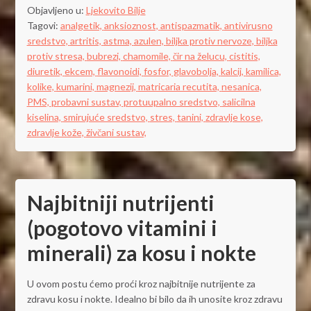
Objavljeno u:
Ljekovito Bilje
Tagovi:
analgetik,
anksioznost,
antispazmatik,
antivirusno
sredstvo,
artritis,
astma,
azulen,
biljka protiv nervoze,
biljka
protiv stresa,
bubrezi,
chamomile,
čir na želucu,
cistitis,
diuretik,
ekcem,
flavonoidi,
fosfor,
glavobolja,
kalcij,
kamilica,
kolike,
kumarini,
magnezij,
matricaria recutita,
nesanica,
PMS,
probavni sustav,
protuupalno sredstvo,
salicilna
kiselina,
smirujuće sredstvo,
stres,
tanini,
zdravlje kose,
zdravlje kože,
živčani sustav,
Najbitniji nutrijenti
(pogotovo vitamini i
minerali) za kosu i nokte
U ovom postu ćemo proći kroz najbitnije nutrijente za
zdravu kosu i nokte. Idealno bi bilo da ih unosite kroz zdravu