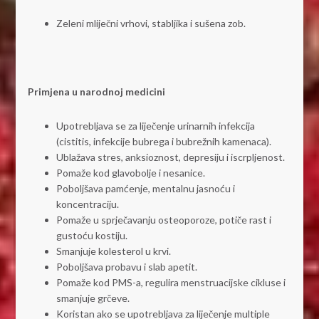
Zeleni mliječni vrhovi, stabljika i sušena zob.
Primjena u narodnoj medicini
Upotrebljava se za liječenje urinarnih infekcija
(cistitis, infekcije bubrega i bubrežnih kamenaca).
Ublažava stres, anksioznost, depresiju i iscrpljenost.
Pomaže kod glavobolje i nesanice.
Poboljšava pamćenje, mentalnu jasnoću i
koncentraciju.
Pomaže u sprječavanju osteoporoze, potiče rast i
gustoću kostiju.
Smanjuje kolesterol u krvi.
Poboljšava probavu i slab apetit.
Pomaže kod PMS-a, regulira menstruacijske cikluse i
smanjuje grčeve.
Koristan ako se upotrebljava za liječenje multiple