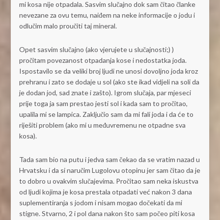
mi kosa nije otpadala. Sasvim slučajno dok sam čitao članke
nevezane za ovu temu, naiđem na neke informacije o jodu i
odlučim malo proučiti taj mineral.
Opet sasvim slučajno (ako vjerujete u slučajnosti;) )
pročitam povezanost otpadanja kose i nedostatka joda.
Ispostavilo se da veliki broj ljudi ne unosi dovoljno joda kroz
prehranu i zato se dodaje u sol (ako ste ikad vidjeli na soli da
je dodan jod, sad znate i zašto). Igrom slučaja, par mjeseci
prije toga ja sam prestao jesti sol i kada sam to pročitao,
upalila mi se lampica. Zaključio sam da mi fali joda i da će to
riješiti problem (ako mi u međuvremenu ne otpadne sva
kosa).
Tada sam bio na putu i jedva sam čekao da se vratim nazad u
Hrvatsku i da si naručim Lugolovu otopinu jer sam čitao da je
to dobro u ovakvim slučajevima. Pročitao sam neka iskustva
od ljudi kojima je kosa prestala otpadati već nakon 3 dana
suplementiranja s jodom i nisam mogao dočekati da mi
stigne. Stvarno, 2 i pol dana nakon što sam počeo piti kosa