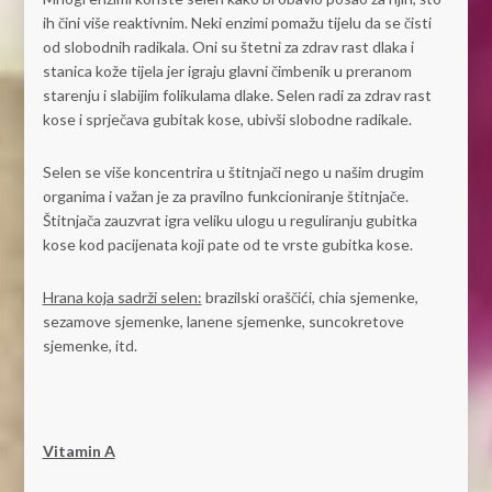
ih čini više reaktivnim. Neki enzimi pomažu tijelu da se čisti
od slobodnih radikala. Oni su štetni za zdrav rast dlaka i
stanica kože tijela jer igraju glavni čimbenik u preranom
starenju i slabijim folikulama dlake. Selen radi za zdrav rast
kose i sprječava gubitak kose, ubivši slobodne radikale.
Selen se više koncentrira u štitnjači nego u našim drugim
organima i važan je za pravilno funkcioniranje štitnjače.
Štitnjača zauzvrat igra veliku ulogu u reguliranju gubitka
kose kod pacijenata koji pate od te vrste gubitka kose.
Hrana koja sadrži selen:
brazilski oraščići, chia sjemenke,
sezamove sjemenke, lanene sjemenke, suncokretove
sjemenke, itd.
Vitamin A