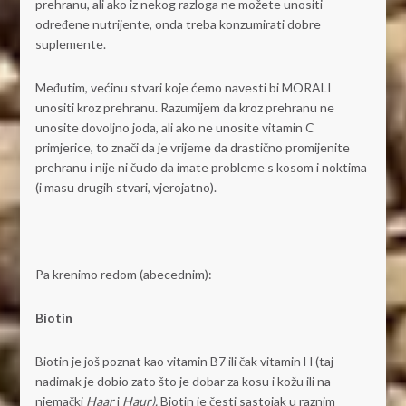
prehranu, ali ako iz nekog razloga ne možete unositi
određene nutrijente, onda treba konzumirati dobre
suplemente.
Međutim, većinu stvari koje ćemo navesti bi MORALI
unositi kroz prehranu. Razumijem da kroz prehranu ne
unosite dovoljno joda, ali ako ne unosite vitamin C
primjerice, to znači da je vrijeme da drastično promijenite
prehranu i nije ni čudo da imate probleme s kosom i noktima
(i masu drugih stvari, vjerojatno).
Pa krenimo redom (abecednim):
Biotin
Biotin je još poznat kao vitamin B7 ili čak vitamin H (taj
nadimak je dobio zato što je dobar za kosu i kožu ili na
njemački
Haar
i
Haur).
Biotin je česti sastojak u raznim