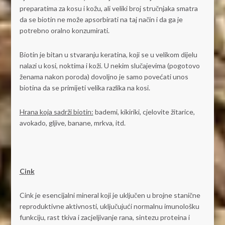
preparatima za kosu i kožu, ali veliki broj stručnjaka smatra
da se biotin ne može apsorbirati na taj način i da ga je
potrebno oralno konzumirati.
Biotin je bitan u stvaranju keratina, koji se u velikom dijelu
nalazi u kosi, noktima i koži. U nekim slučajevima (pogotovo
ženama nakon poroda) dovoljno je samo povećati unos
biotina da se primijeti velika razlika na kosi.
Hrana koja sadrži biotin:
bademi, kikiriki, cjelovite žitarice,
avokado, gljive, banane, mrkva, itd.
Cink
Cink je esencijalni mineral koji je uključen u brojne stanične
reproduktivne aktivnosti, uključujući normalnu imunološku
funkciju, rast tkiva i zacjeljivanje rana, sintezu proteina i