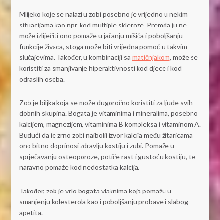
Mlijeko koje se nalazi u zobi posebno je vrijedno u nekim
situacijama kao npr. kod multiple skleroze. Premda ju ne
može izliječiti ono pomaže u jačanju mišića i poboljšanju
funkcije živaca, stoga može biti vrijedna pomoć u takvim
slučajevima. Također, u kombinaciji sa
matičnjakom
, može se
koristiti za smanjivanje hiperaktivnosti kod djece i kod
odraslih osoba.
Zob je biljka koja se može dugoročno koristiti za ljude svih
dobnih skupina. Bogata je vitaminima i mineralima, posebno
kalcijem, magnezijem, vitaminima B kompleksa i vitaminom A.
Budući da je zrno zobi najbolji izvor kalcija među žitaricama,
ono bitno doprinosi zdravlju kostiju i zubi. Pomaže u
sprječavanju osteoporoze, potiče rast i gustoću kostiju, te
naravno pomaže kod nedostatka kalcija.
Također, zob je vrlo bogata vlaknima koja pomažu u
smanjenju kolesterola kao i poboljšanju probave i slabog
apetita.