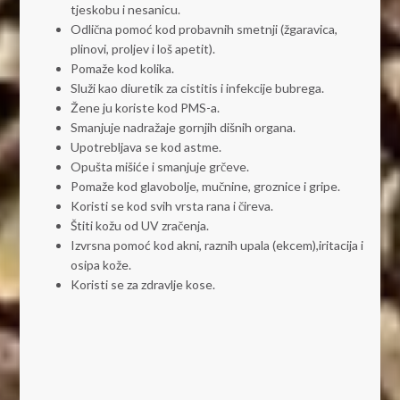
tjeskobu i nesanicu.
Odlična pomoć kod probavnih smetnji (žgaravica,
plinovi, proljev i loš apetit).
Pomaže kod kolika.
Služi kao diuretik za cistitis i infekcije bubrega.
Žene ju koriste kod PMS-a.
Smanjuje nadražaje gornjih dišnih organa.
Upotrebljava se kod astme.
Opušta mišiće i smanjuje grčeve.
Pomaže kod glavobolje, mučnine, groznice i gripe.
Koristi se kod svih vrsta rana i čireva.
Štiti kožu od UV zračenja.
Izvrsna pomoć kod akni, raznih upala (ekcem),iritacija i
osipa kože.
Koristi se za zdravlje kose.