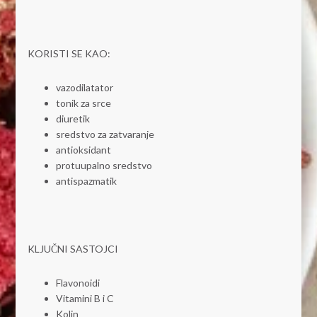
KORISTI SE KAO:
vazodilatator
tonik za srce
diuretik
sredstvo za zatvaranje
antioksidant
protuupalno sredstvo
antispazmatik
KLJUČNI SASTOJCI
Flavonoidi
Vitamini B i C
Kolin