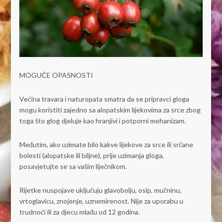
MOGUĆE OPASNOSTI
Većina travara i naturopata smatra da se pripravci gloga
mogu koristiti zajedno sa alopatskim lijekovima za srce zbog
toga što glog djeluje kao hranjivi i potporni mehanizam.
Međutim, ako uzimate bilo kakve lijekove za srce ili srčane
bolesti (alopatske ili biljne), prije uzimanja gloga,
posavjetujte se sa vašim liječnikom.
Rijetke nuspojave uključuju glavobolju, osip, mučninu,
vrtoglavicu, znojenje, uznemirenost. Nije za uporabu u
trudnoći ili za djecu mlađu od 12 godina.