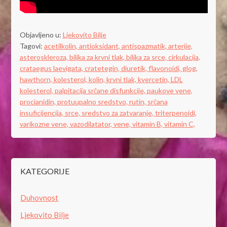
Objavljeno u:
Ljekovito Bilje
Tagovi:
acetilkolin,
antioksidant,
antispazmatik,
arterije,
asteroskleroza,
biljka za krvni tlak,
biljka za srce,
cirkulacija,
crataegus laevigata,
cratetegin,
diuretik,
flavonoidi,
glog,
hawthorn,
kolesterol,
kolin,
krvni tlak,
kvercetin,
LDL
kolesterol,
palpitacija srčane disfunkcije,
paukove vene,
procianidin,
protuupalno sredstvo,
rutin,
srčana
insuficijencija,
srce,
sredstvo za zatvaranje,
triterpenoidi,
varikozne vene,
vazodilatator,
vene,
vitamin B,
vitamin C,
KATEGORIJE
Duhovnost
Ljekovito Bilje