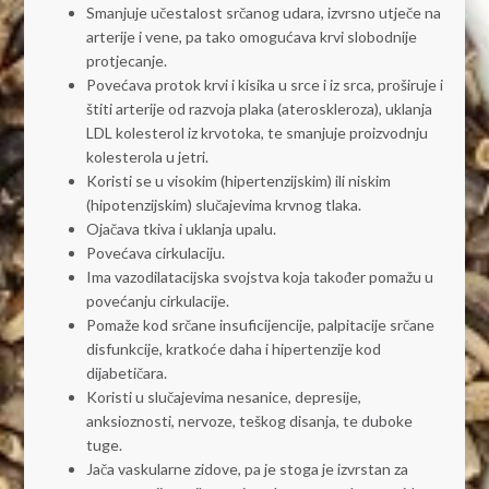
Smanjuje učestalost srčanog udara, izvrsno utječe na
arterije i vene, pa tako omogućava krvi slobodnije
protjecanje.
Povećava protok krvi i kisika u srce i iz srca, proširuje i
štiti arterije od razvoja plaka (ateroskleroza), uklanja
LDL kolesterol iz krvotoka, te smanjuje proizvodnju
kolesterola u jetri.
Koristi se u visokim (hipertenzijskim) ili niskim
(hipotenzijskim) slučajevima krvnog tlaka.
Ojačava tkiva i uklanja upalu.
Povećava cirkulaciju.
Ima vazodilatacijska svojstva koja također pomažu u
povećanju cirkulacije.
Pomaže kod srčane insuficijencije, palpitacije srčane
disfunkcije, kratkoće daha i hipertenzije kod
dijabetičara.
Koristi u slučajevima nesanice, depresije,
anksioznosti, nervoze, teškog disanja, te duboke
tuge.
Jača vaskularne zidove, pa je stoga je izvrstan za