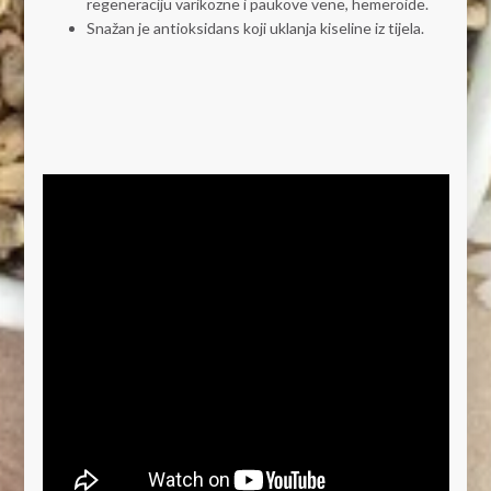
regeneraciju varikozne i paukove vene, hemeroide.
Snažan je antioksidans koji uklanja kiseline iz tijela.