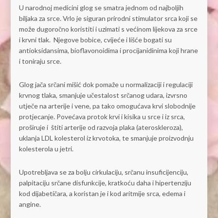
U narodnoj medicini glog se smatra jednom od najboljih
biljaka za srce. Vrlo je siguran prirodni stimulator srca koji se
može dugoročno koristiti i uzimati s većinom lijekova za srce
i krvni tlak. Njegove bobice, cvijeće i lišće bogati su
antioksidansima, bioflavonoidima i procijanidinima koji hrane
i toniraju srce.
Glog jača srčani mišić dok pomaže u normalizaciji i regulaciji
krvnog tlaka, smanjuje učestalost srčanog udara, izvrsno
utječe na arterije i vene, pa tako omogućava krvi slobodnije
protjecanje. Povećava protok krvi i kisika u srce i iz srca,
proširuje i štiti arterije od razvoja plaka (ateroskleroza),
uklanja LDL kolesterol iz krvotoka, te smanjuje proizvodnju
kolesterola u jetri.
Upotrebljava se za bolju cirkulaciju, srčanu insuficijenciju,
palpitaciju srčane disfunkcije, kratkoću daha i hipertenziju
kod dijabetičara, a koristan je i kod aritmije srca, edema i
angine.