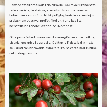
Pomaže stabilizirati kolagen, zdravlje i popravak ligamenata,
tetiva i mišića, te služi za jačanje kapilara i problema sa
bubrežnim kamencima. Neki ljudi glog koriste za smetnje u
probavnom sustavu, proljev i bol u trbuhu kao i za
menstrualne tegobe, artritis, te ukočenost.
Glog pomaže kod umora, manjka energije, nervoze, teškog
disanja, nesanice i depresije. Odličan je lijek za bol, a može
se koristi za ublažavanje duboke tuge, najčešće kod gubitka
nekih dragih osoba.