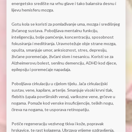
energetsko središte na vrhu glave i tako balansira desnu i
lijevu hemisferu mozga.
Gotu kola se koristi za pomlađivanje uma, mozga i središnjeg
živčanog sustava. Poboljšava mentalnu funkciju,
inteligenciju, bolje pamćenje, koncentraciju, sposobnost
fokusiranja i meditiranja. Uravnotežuje obje strane mozga,
opušta, smanjuje umor, anksioznost, stres, depresiju,
živčane poremećaje, živčani slom i nesanicu. Koristi se za
Alzheimerovu bolest, senilnu demenciju, ADHD kod djece,
epilepsiju i poremećaje napadaja.
Poboljšava cirkulaciju u cijelom tijelu. Jača cirkulacijski
sustav, vene, kapilare, arterije. Smanjuje visoki krvni tlak,
flebitis (upala površinskih vena), varikozne vene, grčeve u
nogama. Pomaže kod venske insuficijencije, teških nogu,
čireva na nogama, te usporava retinopatiju.
Potiče regeneraciju vezivnog tkiva i kože, popravak
hrskavice, te rast kolagena. Ubrzava vrijeme ozdravljenja,