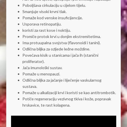
Poboljšava cirkulaciju u cijelom tijelu.
Smanjuje visoki krvni tlak.
Pomaže kod venske insuficijencije.
Usporava retinopatiju.
koristi za rast kose i noktiju.
Promiče protok krvi u donjim ekstremitetima.
Ima protuupalna svojstva (flavonoidi i tanini).
Odlična biljka za ozljede leđne moždine.
Povećava kisik u stanicama i jača ih (stanični
proliferator).
Jača imunološki sustav.
Pomaže u menopauzi.
Odlična biljka za jačanje i liječenje vaskularnog
sustava.
Pomaže u alkalizaciji krvi i koristi se kao antitrombotik.
Potiče regeneraciju vezivnog tkiva i kože, popravak
hrskavice, te rast kolagena.