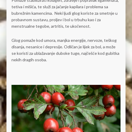
Pomaže stabilizirati kolagen, zdravlje i popravak ligamenata,
tetiva i mišića, te služi za jačanje kapilara i problema sa
bubrežnim kamencima. Neki ljudi glog koriste za smetnje u
probavnom sustavu, proljev i bol u trbuhu kao i za
menstrualne tegobe, artritis, te ukočenost.
Glog pomaže kod umora, manjka energije, nervoze, teškog
disanja, nesanice i depresije. Odličan je lijek za bol, a može
se koristi za ublažavanje duboke tuge, najčešće kod gubitka
nekih dragih osoba.