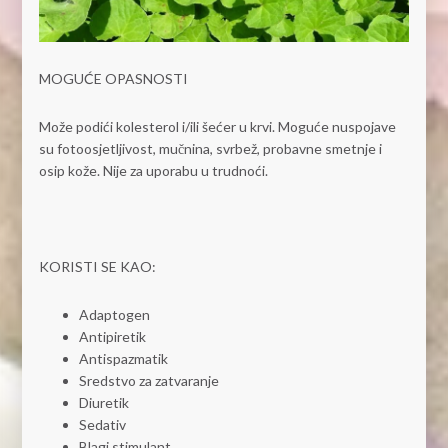
MOGUĆE OPASNOSTI
Može podići kolesterol i/ili šećer u krvi. Moguće nuspojave
su fotoosjetljivost, mučnina, svrbež, probavne smetnje i
osip kože. Nije za uporabu u trudnoći.
KORISTI SE KAO:
Adaptogen
Antipiretik
Antispazmatik
Sredstvo za zatvaranje
Diuretik
Sedativ
Blagi stimulant