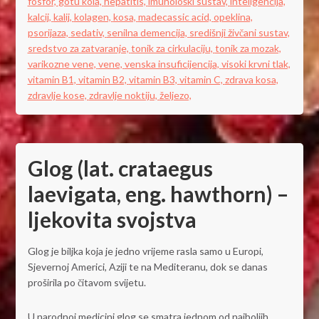
fosfor,
gotu kola,
hepatitis,
imunološki sustav,
inteligencija,
kalcij,
kalij,
kolagen,
kosa,
madecassic acid,
opeklina,
psorijaza,
sedativ,
senilna demencija,
središnji živčani sustav,
sredstvo za zatvaranje,
tonik za cirkulaciju,
tonik za mozak,
varikozne vene,
vene,
venska insuficijencija,
visoki krvni tlak,
vitamin B1,
vitamin B2,
vitamin B3,
vitamin C,
zdrava kosa,
zdravlje kose,
zdravlje noktiju,
željezo,
Glog (lat. crataegus
laevigata, eng. hawthorn) –
ljekovita svojstva
Glog je biljka koja je jedno vrijeme rasla samo u Europi,
Sjevernoj Americi, Aziji te na Mediteranu, dok se danas
proširila po čitavom svijetu.
U narodnoj medicini glog se smatra jednom od najboljih