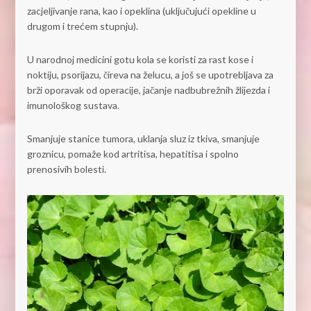
zacjeljivanje rana, kao i opeklina (uključujući opekline u
drugom i trećem stupnju).
U narodnoj medicini gotu kola se koristi za rast kose i
noktiju, psorijazu, čireva na želucu, a još se upotrebljava za
brži oporavak od operacije, jačanje nadbubrežnih žlijezda i
imunološkog sustava.
Smanjuje stanice tumora, uklanja sluz iz tkiva, smanjuje
groznicu, pomaže kod artritisa, hepatitisa i spolno
prenosivih bolesti.