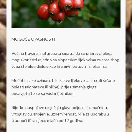
MOGUĆE OPASNOSTI
Većina travara i naturopata smatra da se pripravci gloga
mogu koristiti zajedno sa alopatskim lijekovima za srce zbog
toga što glog djeluje kao hranjivi i potporni mehanizam.
Međutim, ako uzimate bilo kakve lijekove za srce ili srčane
bolesti (alopatske ili biljne), prije uzimanja gloga,
posavjetujte se sa vašim liječnikom.
Rijetke nuspojave uključuju glavobolju, osip, mučninu,
vrtoglavicu, znojenje, uznemirenost. Nije za uporabu u
trudnoći ili za djecu mlađu od 12 godina.