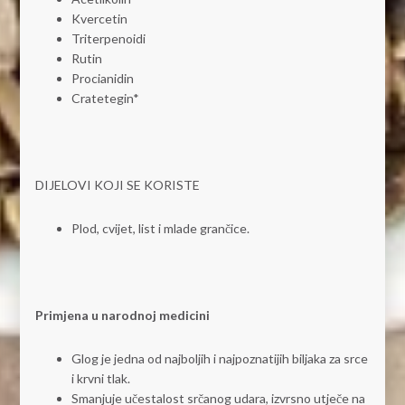
Kvercetin
Triterpenoidi
Rutin
Procianidin
Cratetegin*
DIJELOVI KOJI SE KORISTE
Plod, cvijet, list i mlade grančice.
Primjena u narodnoj medicini
Glog je jedna od najboljih i najpoznatijih biljaka za srce
i krvni tlak.
Smanjuje učestalost srčanog udara, izvrsno utječe na