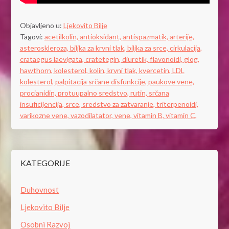
Objavljeno u:
Ljekovito Bilje
Tagovi:
acetilkolin,
antioksidant,
antispazmatik,
arterije,
asteroskleroza,
biljka za krvni tlak,
biljka za srce,
cirkulacija,
crataegus laevigata,
cratetegin,
diuretik,
flavonoidi,
glog,
hawthorn,
kolesterol,
kolin,
krvni tlak,
kvercetin,
LDL
kolesterol,
palpitacija srčane disfunkcije,
paukove vene,
procianidin,
protuupalno sredstvo,
rutin,
srčana
insuficijencija,
srce,
sredstvo za zatvaranje,
triterpenoidi,
varikozne vene,
vazodilatator,
vene,
vitamin B,
vitamin C,
KATEGORIJE
Duhovnost
Ljekovito Bilje
Osobni Razvoj