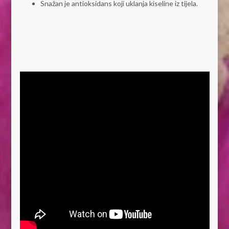
Snažan je antioksidans koji uklanja kiseline iz tijela.