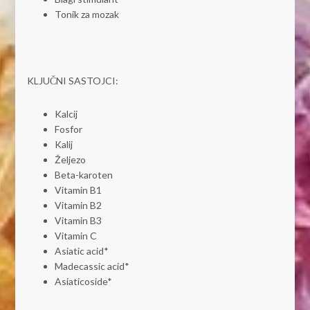
Tonik za mozak
KLJUČNI SASTOJCI:
Kalcij
Fosfor
Kalij
Željezo
Beta-karoten
Vitamin B1
Vitamin B2
Vitamin B3
Vitamin C
Asiatic acid*
Madecassic acid*
Asiaticoside*