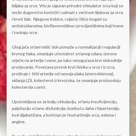
biljaka za srce. Vrlo je siguran prirodni stimulator srca koji se
može dugoročno koristiti i uzimati s većinom lijekova za srce
i krvni tlak. Njegove bobice, cvijeće i lišće bogati su
antioksidansima, bioflavonoidima i procijanidinima koji hrane
i toniraju srce.
Glog jača srčani mišić dok pomaže u normalizaciji i regulaciji
krvnog tlaka, smanjuje učestalost srčanog udara, izvrsno
utječe na arterije i vene, pa tako omogućava krvi slobodnije
protjecanje. Povećava protok krvi i kisika u srce i iz srca,
proširuje i štiti arterije od razvoja plaka (ateroskleroza),
uklanja LDL kolesterol iz krvotoka, te smanjuje proizvodnju
kolesterola u jetri.
Upotrebljava se za bolju cirkulaciju, srčanu insuficijenciju,
palpitaciju srčane disfunkcije, kratkoću daha i hipertenziju
kod dijabetičara, a koristan je i kod aritmije srca, edema i
angine.