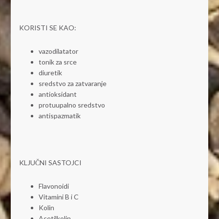
KORISTI SE KAO:
vazodilatator
tonik za srce
diuretik
sredstvo za zatvaranje
antioksidant
protuupalno sredstvo
antispazmatik
KLJUČNI SASTOJCI
Flavonoidi
Vitamini B i C
Kolin
Acetilkolin