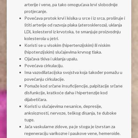
arterije i vene, pa tako omogućava krvi slobodnije
protjecanje.
Povećava protok krvi i kisika u srce i iz srca, proširuje i
štiti arterije od razvoja plaka (ateroskleroza), uklanja
LDL kolesterol iz krvotoka, te smanjuje proizvodnju
kolesterola u jetri.
Koristi se u visokim (hipertenzijskim) ili niskim
(hipotenzijskim) slučajevima krvnog tlaka.
Ojačava tkiva i uklanja upalu.
Povećava cirkulaciju.
Ima vazodilatacijska svojstva koja također pomažu u
povećanju cirkulacije.
Pomaže kod srčane insuficijencije, palpitacije srčane
disfunkcije, kratkoće daha i hipertenzije kod
dijabetičara.
Koristi u slučajevima nesanice, depresije,
anksioznosti, nervoze, teškog disanja, te duboke
tuge.
Jača vaskularne zidove, pa je stoga je izvrstan za
regeneraciju varikozne i paukove vene, hemeroide.