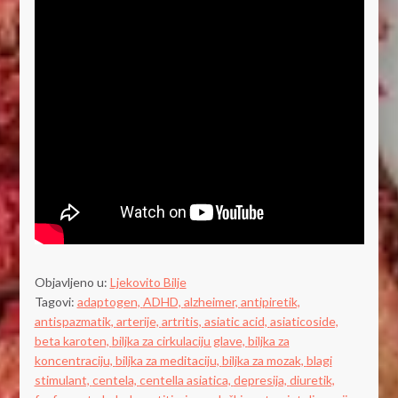
Objavljeno u:
Ljekovito Bilje
Tagovi:
adaptogen,
ADHD,
alzheimer,
antipiretik,
antispazmatik,
arterije,
artritis,
asiatic acid,
asiaticoside,
beta karoten,
biljka za cirkulaciju glave,
biljka za
koncentraciju,
biljka za meditaciju,
biljka za mozak,
blagi
stimulant,
centela,
centella asiatica,
depresija,
diuretik,