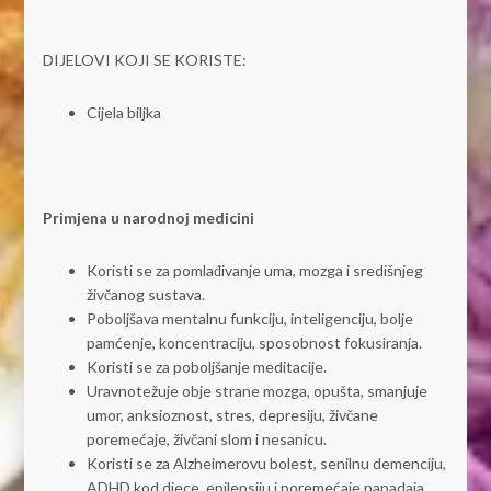
DIJELOVI KOJI SE KORISTE:
Cijela biljka
Primjena u narodnoj medicini
Koristi se za pomlađivanje uma, mozga i središnjeg
živčanog sustava.
Poboljšava mentalnu funkciju, inteligenciju, bolje
pamćenje, koncentraciju, sposobnost fokusiranja.
Koristi se za poboljšanje meditacije.
Uravnotežuje obje strane mozga, opušta, smanjuje
umor, anksioznost, stres, depresiju, živčane
poremećaje, živčani slom i nesanicu.
Koristi se za Alzheimerovu bolest, senilnu demenciju,
ADHD kod djece, epilepsiju i poremećaje napadaja.