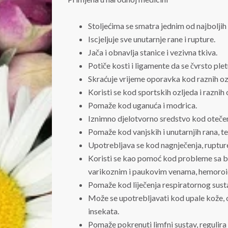
Stoljećima se smatra jednim od najboljih p
Iscjeljuje sve unutarnje rane i rupture.
Jača i obnavlja stanice i vezivna tkiva.
Potiče kosti i ligamente da se čvrsto ple
Skraćuje vrijeme oporavka kod raznih oz
Koristi se kod sportskih ozljeda i raznih
Pomaže kod uganuća i modrica.
Iznimno djelotvorno sredstvo kod otečen
Pomaže kod vanjskih i unutarnjih rana, te
Upotrebljava se kod nagnječenja, rupture
Koristi se kao pomoć kod probleme sa bo
varikoznim i paukovim venama, hemoroid
Pomaže kod liječenja respiratornog sust
Može se upotrebljavati kod upale kože, ož
insekata.
Pomaže pokrenuti limfni sustav, regulira 