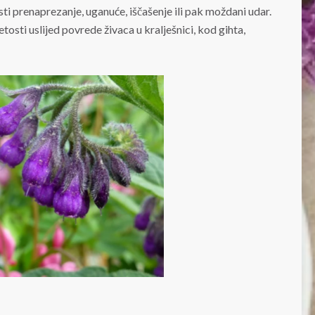
i prenaprezanje, uganuće, iščašenje ili pak moždani udar.
osti uslijed povrede živaca u kralješnici, kod gihta,