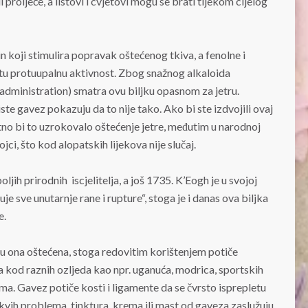
i proljeće, a listovi i cvjetovi mogu se brati tijekom cijelog
n koji stimulira popravak oštećenog tkiva, a fenolne i
vitu protuupalnu aktivnost. Zbog snažnog alkaloida
administration) smatra ovu biljku opasnom za jetru.
e gavez pokazuju da to nije tako. Ako bi ste izdvojili ovaj
jatno bi to uzrokovalo oštećenje jetre, međutim u narodnoj
jci, što kod alopatskih lijekova nije slučaj.
ih prirodnih iscjelitelja, a još 1735. K’Eogh je u svojoj
uje sve unutarnje rane i rupture“, stoga je i danas ova biljka
e.
su ona oštećena, stoga redovitim korištenjem potiče
ka kod raznih ozljeda kao npr. uganuća, modrica, sportskih
ma. Gavez potiče kosti i ligamente da se čvrsto isprepletu
vih problema, tinktura, krema ili mast od gaveza zaslužuju