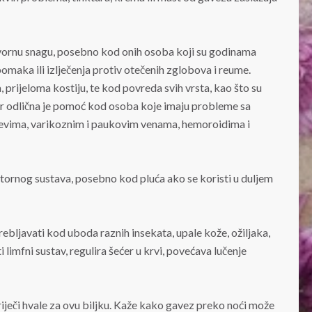
tvornu snagu, posebno kod onih osoba koji su godinama
omaka ili izlječenja protiv otečenih zglobova i reume.
 prijeloma kostiju, te kod povreda svih vrsta, kao što su
đer odlična je pomoć kod osoba koje imaju probleme sa
revima, varikoznim i paukovim venama, hemoroidima i
atornog sustava, posebno kod pluća ako se koristi u duljem
bljavati kod uboda raznih insekata, upale kože, ožiljaka,
limfni sustav, regulira šećer u krvi, povećava lučenje
ječi hvale za ovu biljku. Kaže kako gavez preko noći može