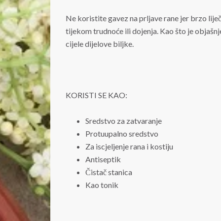
Ne koristite gavez na prljave rane jer brzo lije
tijekom trudnoće ili dojenja. Kao što je objašnj
cijele dijelove biljke.
KORISTI SE KAO:
Sredstvo za zatvaranje
Protuupalno sredstvo
Za iscjeljenje rana i kostiju
Antiseptik
Čistač stanica
Kao tonik