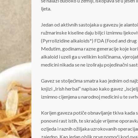
se nalazi duboko u zemlji, iskopava se u jesen il
ljeta.
Jedan od aktivnih sastojaka u gavezu je alantoi
ružmarinske kiseline daju biljci iznimnu ljeko
(Pyrrolizidine alkaloids
*
) FDA (Food and drug 
Međutim, godinama razne generacije koje korist
alkaloid i uzeli ga u velikim količinama, vjero
medicini nikada se ne izoliraju pojedinačni sasto
Gavez se stoljećima smatra kao jednim od najbolj
knjizi „Irish herbal“ napisao kako gavez „iscjelj
iznimno cijenjena u narodnoj medicini u te svrh
Korijen gaveza potiče obnavljanje tkiva kada 
ponovni rast istih, te skraćuje vrijeme oporav
ozljeda i raznih ožiljaka uzrokovanih operacija
zajedno. Kao jedan oblik prve pomoći kod ovak