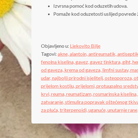
Izvrsna pomoć kod oduzetih udova.
Pomaže kod oduzetosti uslijed povrede živ
Objavljeno u:
Ljekovito Bilje
Tagovi:
akne,
alantoin,
antireumatik,
antisepti
fenolna kiselina,
gavez,
gavez tinktura,
giht,
he
od gaveza,
krema od gaveza,
limfni sustav,
mas
udar,
najbolji prirodni isjelitelj,
osteoporoza,
o
prijelom kostiju,
prijelomi,
protuupalno sredst
krvi,
reuma,
reumatizam,
rosmarinska kiselina
zatvaranje,
stimulira popravak oštećenog tkiv
za pluća,
triterpenoidi,
uganuće,
unutarnje rane