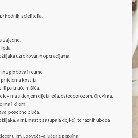
rirodnih iscjelitelja.
tu zajedno.
ljeda.
 ožiljaka uzrokovanih operacijama.
ih zglobova i reume.
 prijeloma kostiju.
 ili puknuće mišića.
lovima u donjem dijelu leđa, osteoporozom, čirevima,
ima i kilom.
ava, posebno pluća.
iljaka, akni, mastitisa (upala dojke), te raznih uboda
šećer u krvi, povećava lučenje pepsina.