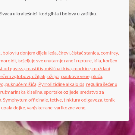
aca u kralješnici, kod gihta i bolova u zatiljku.
k,
bolovi u donjem dijelu leđa,
čirevi,
čistač stanica,
comfrey,
moroidi,
iscjeljuje sve unutarnje rane i rupture,
kila,
korijen
t od gaveza,
mastitis,
mišićna tkiva,
modrice,
moždani
tečeni zglobovi,
ožiljak,
ožiljci,
paukove vene,
pluća,
vo,
puknuće mišića,
Pyrrolizidine alkaloids,
regulira šećer u
,
ružmarinska kiselina,
sportske ozljede,
sredstvo za
a,
Symphytum officinale,
tetive,
tinktura od gaveza,
tonik
,
upala dojke,
vanjske rane,
varikozne vene,