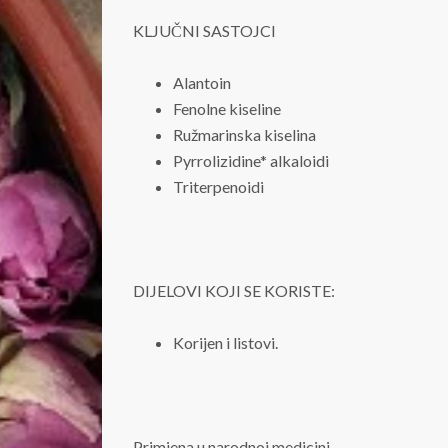
KLJUČNI SASTOJCI
Alantoin
Fenolne kiseline
Ružmarinska kiselina
Pyrrolizidine* alkaloidi
Triterpenoidi
DIJELOVI KOJI SE KORISTE:
Korijen i listovi.
Primjena u narodnoj medicini