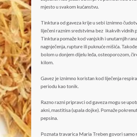
mjesto u svakom kućanstvu.
Tinktura od gaveza krije u sebi iznimno čudo
liječeni raznim sredstvima bez ikakvih vidnih p
Tinktura pomaže kod vanjskih i unutarnjih rana,
nagnječenja, rupture ili puknuće mišića. Tako
bolom u donjem dijelu leđa, osteoporozom, či
kilom.
Gavez je iznimno koristan kod liječenja respir
periodu kao tonik.
Razno razni pripravci od gaveza mogu se upotre
akni, mastitisa (upala dojke). Pomaže pokrenuti 
pepsina.
Poznata travarica Maria Treben govori samo ri