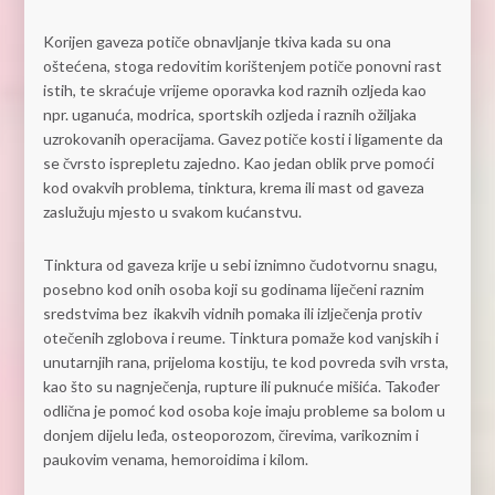
Korijen gaveza potiče obnavljanje tkiva kada su ona
oštećena, stoga redovitim korištenjem potiče ponovni rast
istih, te skraćuje vrijeme oporavka kod raznih ozljeda kao
npr. uganuća, modrica, sportskih ozljeda i raznih ožiljaka
uzrokovanih operacijama. Gavez potiče kosti i ligamente da
se čvrsto isprepletu zajedno. Kao jedan oblik prve pomoći
kod ovakvih problema, tinktura, krema ili mast od gaveza
zaslužuju mjesto u svakom kućanstvu.
Tinktura od gaveza krije u sebi iznimno čudotvornu snagu,
posebno kod onih osoba koji su godinama liječeni raznim
sredstvima bez ikakvih vidnih pomaka ili izlječenja protiv
otečenih zglobova i reume. Tinktura pomaže kod vanjskih i
unutarnjih rana, prijeloma kostiju, te kod povreda svih vrsta,
kao što su nagnječenja, rupture ili puknuće mišića. Također
odlična je pomoć kod osoba koje imaju probleme sa bolom u
donjem dijelu leđa, osteoporozom, čirevima, varikoznim i
paukovim venama, hemoroidima i kilom.