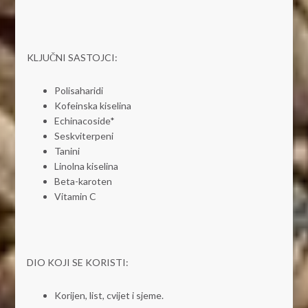
KLJUČNI SASTOJCI:
Polisaharidi
Kofeinska kiselina
Echinacoside*
Seskviterpeni
Tanini
Linolna kiselina
Beta-karoten
Vitamin C
DIO KOJI SE KORISTI:
Korijen, list, cvijet i sjeme.