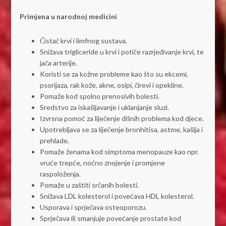
Primjena u narodnoj medicini
Čistač krvi i limfnog sustava.
Snižava trigliceride u krvi i potiče razrjeđivanje krvi, te
jača arterije.
Koristi se za kožne probleme kao što su ekcemi,
psorijaza, rak kože, akne, osipi, čirevi i opekline.
Pomaže kod spolno prenosivih bolesti.
Sredstvo za iskašljavanje i uklanjanje sluzi.
Izvrsna pomoć za liječenje dišnih problema kod djece.
Upotrebljava se za liječenje bronhitisa, astme, kašlja i
prehlade.
Pomaže ženama kod simptoma menopauze kao npr.
vruće trepće, noćno znojenje i promjene
raspoloženja.
Pomaže u zaštiti srčanih bolesti.
Snižava LDL kolesterol i povećava HDL kolesterol.
Usporava i sprječava osteoporozu.
Sprječava ili smanjuje povećanje prostate kod