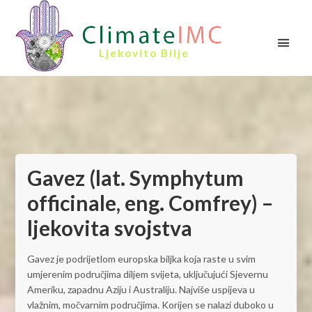
Ljekovito Bilje
Gavez (lat. Symphytum
officinale, eng. Comfrey) –
ljekovita svojstva
Gavez je podrijetlom europska biljka koja raste u svim
umjerenim područjima diljem svijeta, uključujući Sjevernu
Ameriku, zapadnu Aziju i Australiju. Najviše uspijeva u
vlažnim, močvarnim područjima. Korijen se nalazi duboko u