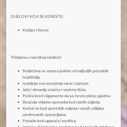
DIJELOVI KOJI SE KORISTE:
Korijen i listovi.
Primjena u narodnoj medicini
Stoljećima se smatra jednim od najboljih prirodnih
iscjelitelja.
Iscjeljuje sve unutarnje rane i rupture.
Jača i obnavlja stanice i vezivna tkiva.
Potiče kosti i ligamente da se čvrsto pletu zajedno.
Skraćuje vrijeme oporavka kod raznih ozljeda.
Koristi se kod sportskih ozljeda i raznih ožiljaka
uzrokovanih operacijama.
Pomaže kod uganuća i modrica.
Iznimno djelotvorno sredstvo kod otečenih zglobova