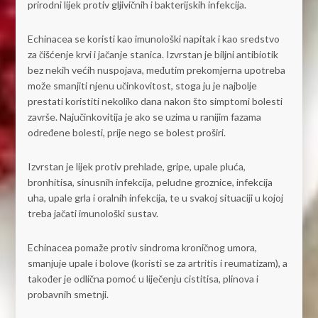
prirodni lijek protiv gljivičnih i bakterijskih infekcija.
Echinacea se koristi kao imunološki napitak i kao sredstvo
za čišćenje krvi i jačanje stanica. Izvrstan je biljni antibiotik
bez nekih većih nuspojava, međutim prekomjerna upotreba
može smanjiti njenu učinkovitost, stoga ju je najbolje
prestati koristiti nekoliko dana nakon što simptomi bolesti
završe. Najučinkovitija je ako se uzima u ranijim fazama
određene bolesti, prije nego se bolest proširi.
Izvrstan je lijek protiv prehlade, gripe, upale pluća,
bronhitisa, sinusnih infekcija, peludne groznice, infekcija
uha, upale grla i oralnih infekcija, te u svakoj situaciji u kojoj
treba jačati imunološki sustav.
Echinacea pomaže protiv sindroma kroničnog umora,
smanjuje upale i bolove (koristi se za artritis i reumatizam), a
također je odlična pomoć u liječenju cistitisa, plinova i
probavnih smetnji.