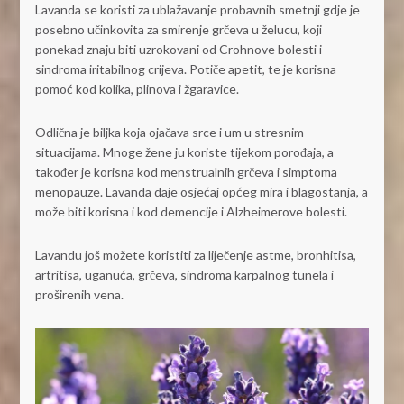
Lavanda se koristi za ublažavanje probavnih smetnji gdje je
posebno učinkovita za smirenje grčeva u želucu, koji
ponekad znaju biti uzrokovani od Crohnove bolesti i
sindroma iritabilnog crijeva. Potiče apetit, te je korisna
pomoć kod kolika, plinova i žgaravice.
Odlična je biljka koja ojačava srce i um u stresnim
situacijama. Mnoge žene ju koriste tijekom porođaja, a
također je korisna kod menstrualnih grčeva i simptoma
menopauze. Lavanda daje osjećaj općeg mira i blagostanja, a
može biti korisna i kod demencije i Alzheimerove bolesti.
Lavandu još možete koristiti za liječenje astme, bronhitisa,
artritisa, uganuća, grčeva, sindroma karpalnog tunela i
proširenih vena.