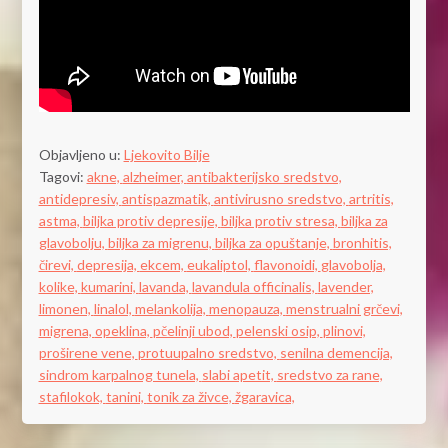
Objavljeno u:
Ljekovito Bilje
Tagovi:
akne,
alzheimer,
antibakterijsko sredstvo,
antidepresiv,
antispazmatik,
antivirusno sredstvo,
artritis,
astma,
biljka protiv depresije,
biljka protiv stresa,
biljka za
glavobolju,
biljka za migrenu,
biljka za opuštanje,
bronhitis,
čirevi,
depresija,
ekcem,
eukaliptol,
flavonoidi,
glavobolja,
kolike,
kumarini,
lavanda,
lavandula officinalis,
lavender,
limonen,
linalol,
melankolija,
menopauza,
menstrualni grčevi,
migrena,
opeklina,
pčelinji ubod,
pelenski osip,
plinovi,
proširene vene,
protuupalno sredstvo,
senilna demencija,
sindrom karpalnog tunela,
slabi apetit,
sredstvo za rane,
stafilokok,
tanini,
tonik za živce,
žgaravica,