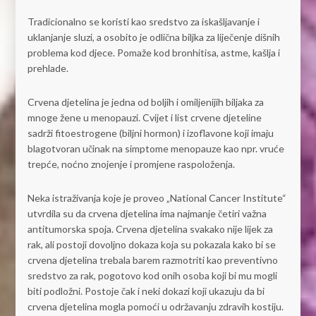
Tradicionalno se koristi kao sredstvo za iskašljavanje i
uklanjanje sluzi, a osobito je odlična biljka za liječenje dišnih
problema kod djece. Pomaže kod bronhitisa, astme, kašlja i
prehlade.
Crvena djetelina je jedna od boljih i omiljenijih biljaka za
mnoge žene u menopauzi. Cvijet i list crvene djeteline
sadrži fitoestrogene (biljni hormon) i izoflavone koji imaju
blagotvoran učinak na simptome menopauze kao npr. vruće
trepće, noćno znojenje i promjene raspoloženja.
Neka istraživanja koje je proveo „National Cancer Institute“
utvrdila su da crvena djetelina ima najmanje četiri važna
antitumorska spoja. Crvena djetelina svakako nije lijek za
rak, ali postoji dovoljno dokaza koja su pokazala kako bi se
crvena djetelina trebala barem razmotriti kao preventivno
sredstvo za rak, pogotovo kod onih osoba koji bi mu mogli
biti podložni. Postoje čak i neki dokazi koji ukazuju da bi
crvena djetelina mogla pomoći u održavanju zdravih kostiju.