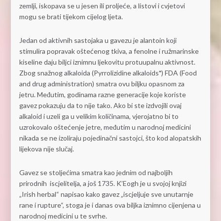
zemlji, iskopava se u jesen ili proljeće, a listovi i cvjetovi
mogu se brati tijekom cijelog ljeta.
Jedan od aktivnih sastojaka u gavezu je alantoin koji
stimulira popravak oštećenog tkiva, a fenolne i ružmarinske
kiseline daju biljci iznimnu ljekovitu protuupalnu aktivnost.
Zbog snažnog alkaloida (Pyrrolizidine alkaloids
*
) FDA (Food
and drug administration) smatra ovu biljku opasnom za
jetru. Međutim, godinama razne generacije koje koriste
gavez pokazuju da to nije tako. Ako bi ste izdvojili ovaj
alkaloid i uzeli ga u velikim količinama, vjerojatno bi to
uzrokovalo oštećenje jetre, međutim u narodnoj medicini
nikada se ne izoliraju pojedinačni sastojci, što kod alopatskih
lijekova nije slučaj.
Gavez se stoljećima smatra kao jednim od najboljih
prirodnih iscjelitelja, a još 1735. K’Eogh je u svojoj knjizi
„Irish herbal“ napisao kako gavez „iscjeljuje sve unutarnje
rane i rupture“, stoga je i danas ova biljka iznimno cijenjena u
narodnoj medicini u te svrhe.