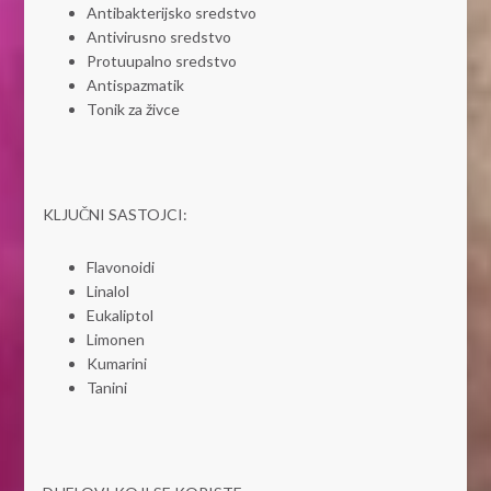
Antibakterijsko sredstvo
Antivirusno sredstvo
Protuupalno sredstvo
Antispazmatik
Tonik za živce
KLJUČNI SASTOJCI:
Flavonoidi
Linalol
Eukaliptol
Limonen
Kumarini
Tanini