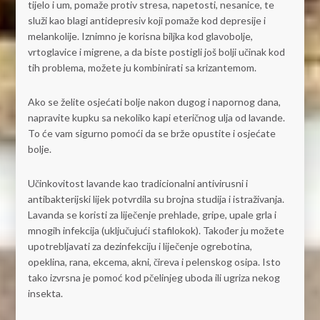
tijelo i um, pomaže protiv stresa, napetosti, nesanice, te
služi kao blagi antidepresiv koji pomaže kod depresije i
melankolije. Iznimno je korisna biljka kod glavobolje,
vrtoglavice i migrene, a da biste postigli još bolji učinak kod
tih problema, možete ju kombinirati sa krizantemom.
Ako se želite osjećati bolje nakon dugog i napornog dana,
napravite kupku sa nekoliko kapi eteričnog ulja od lavande.
To će vam sigurno pomoći da se brže opustite i osjećate
bolje.
Učinkovitost lavande kao tradicionalni antivirusni i
antibakterijski lijek potvrdila su brojna studija i istraživanja.
Lavanda se koristi za liječenje prehlade, gripe, upale grla i
mnogih infekcija (uključujući stafilokok). Također ju možete
upotrebljavati za dezinfekciju i liječenje ogrebotina,
opeklina, rana, ekcema, akni, čireva i pelenskog osipa. Isto
tako izvrsna je pomoć kod pčelinjeg uboda ili ugriza nekog
insekta.