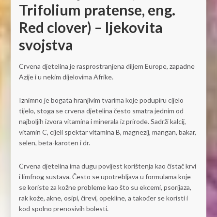
Trifolium pratense, eng.
Red clover) – ljekovita
svojstva
Crvena djetelina je rasprostranjena diljem Europe, zapadne
Azije i u nekim dijelovima Afrike.
Iznimno je bogata hranjivim tvarima koje podupiru cijelo
tijelo, stoga se crvena djetelina često smatra jednim od
najboljih izvora vitamina i minerala iz prirode. Sadrži kalcij,
vitamin C, cijeli spektar vitamina B, magnezij, mangan, bakar,
selen, beta-karoten i dr.
Crvena djetelina ima dugu povijest korištenja kao čistač krvi
i limfnog sustava. Često se upotrebljava u formulama koje
se koriste za kožne probleme kao što su ekcemi, psorijaza,
rak kože, akne, osipi, čirevi, opekline, a također se koristi i
kod spolno prenosivih bolesti.