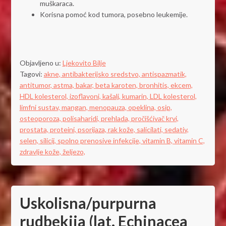
muškaraca.
Korisna pomoć kod tumora, posebno leukemije.
Objavljeno u:
Ljekovito Bilje
Tagovi:
akne,
antibakterijsko sredstvo,
antispazmatik,
antitumor,
astma,
bakar,
beta karoten,
bronhitis,
ekcem,
HDL kolesterol,
izoflavoni,
kašalj,
kumarin,
LDL kolesterol,
limfni sustav,
mangan,
menopauza,
opeklina,
osip,
osteoporoza,
polisaharidi,
prehlada,
pročišćivač krvi,
prostata,
proteini,
psorijaza,
rak kože,
salicilati,
sedativ,
selen,
silicij,
spolno prenosive infekcije,
vitamin B,
vitamin C,
zdravlje kože,
željezo,
Uskolisna/purpurna
rudbekija (lat. Echinacea