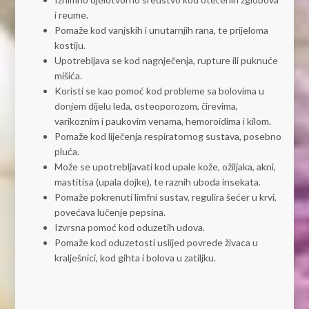
i reume.
Pomaže kod vanjskih i unutarnjih rana, te prijeloma
kostiju.
Upotrebljava se kod nagnječenja, rupture ili puknuće
mišića.
Koristi se kao pomoć kod probleme sa bolovima u
donjem dijelu leđa, osteoporozom, čirevima,
varikoznim i paukovim venama, hemoroidima i kilom.
Pomaže kod liječenja respiratornog sustava, posebno
pluća.
Može se upotrebljavati kod upale kože, ožiljaka, akni,
mastitisa (upala dojke), te raznih uboda insekata.
Pomaže pokrenuti limfni sustav, regulira šećer u krvi,
povećava lučenje pepsina.
Izvrsna pomoć kod oduzetih udova.
Pomaže kod oduzetosti uslijed povrede živaca u
kralješnici, kod gihta i bolova u zatiljku.