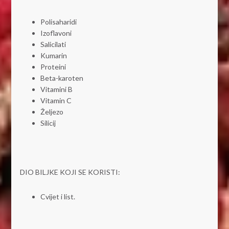
Polisaharidi
Izoflavoni
Salicilati
Kumarin
Proteini
Beta-karoten
Vitamini B
Vitamin C
Željezo
Silicij
DIO BILJKE KOJI SE KORISTI:
Cvijet i list.