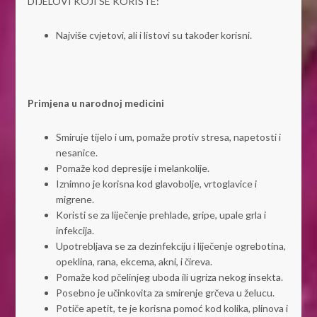
DIJELOVI KOJI SE KORISTE:
Najviše cvjetovi, ali i listovi su također korisni.
Primjena u narodnoj medicini
Smiruje tijelo i um, pomaže protiv stresa, napetosti i
nesanice.
Pomaže kod depresije i melankolije.
Iznimno je korisna kod glavobolje, vrtoglavice i
migrene.
Koristi se za liječenje prehlade, gripe, upale grla i
infekcija.
Upotrebljava se za dezinfekciju i liječenje ogrebotina,
opeklina, rana, ekcema, akni, i čireva.
Pomaže kod pčelinjeg uboda ili ugriza nekog insekta.
Posebno je učinkovita za smirenje grčeva u želucu.
Potiče apetit, te je korisna pomoć kod kolika, plinova i