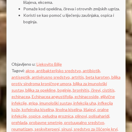
lišajeva, ekcema.
Pomaže kod opeklina, čireva i otrovnih zmijskih ugriza.
Koristi se kao pomoć u liječenju zaušnjaka, ospica i
boginja.
Objavljeno u:
Ljekovito Bilje
Tagovi:
akne,
antibakterijsko sredstvo,
antibiotik,
antiseptik,
antivirusno sredstvo,
artritis,
beta karoten,
biljka
protiv sindroma kroničnog umora,
biljka za imunološki
sustav,
biljka za opekline,
boginje,
bronhitis,
čirevi,
cistitis,
echinacea,
Echinacea angustifolia,
echinacoside,
gljivične
infekcije,
gripa,
imunološki sustav,
infekcija uha,
infkecija
kože,
kofeinska kiselina,
linolna kiselina,
lišajevi,
oralne
infekcije,
ospice,
peludna groznica,
plinovi,
polisaharidi,
prehlada,
probavne smetnje,
protuupalno sredstvo,
reumatizam,
seskviterpeni,
sinusi,
sredstvo za čišćenje krvi,