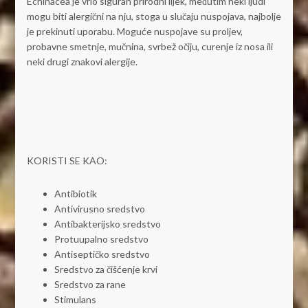
Echinacea je vrlo siguran prirodni lijek, međutim neki ljudi
mogu biti alergični na nju, stoga u slučaju nuspojava, najbolje
je prekinuti uporabu. Moguće nuspojave su proljev,
probavne smetnje, mučnina, svrbež očiju, curenje iz nosa ili
neki drugi znakovi alergije.
KORISTI SE KAO:
Antibiotik
Antivirusno sredstvo
Antibakterijsko sredstvo
Protuupalno sredstvo
Antiseptičko sredstvo
Sredstvo za čišćenje krvi
Sredstvo za rane
Stimulans