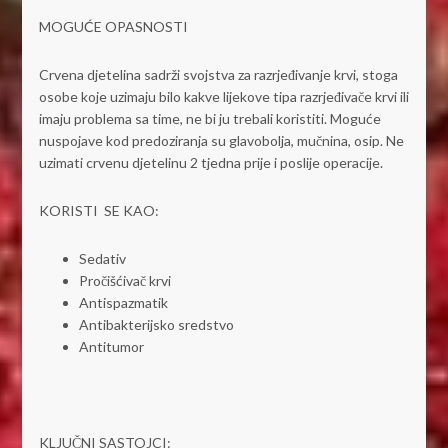
MOGUĆE OPASNOSTI
Crvena djetelina sadrži svojstva za razrjeđivanje krvi, stoga
osobe koje uzimaju bilo kakve lijekove tipa razrjeđivače krvi ili
imaju problema sa time, ne bi ju trebali koristiti. Moguće
nuspojave kod predoziranja su glavobolja, mučnina, osip. Ne
uzimati crvenu djetelinu 2 tjedna prije i poslije operacije.
KORISTI SE KAO:
Sedativ
Pročišćivač krvi
Antispazmatik
Antibakterijsko sredstvo
Antitumor
KLJUČNI SASTOJCI: