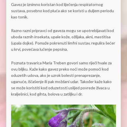
Gavez je iznimno koristan kod liječenja respiratornog
sustava, posebno kod pluća ako se koristi u duljem periodu
kao tonik.
Razno razni pripravci od gaveza mogu se upotrebljavati kod
uboda raznih insekata, upale kože, ožiljaka, akni, mastitisa
(upala dojke). Pomaže pokrenuti limfni sustav, regulira šećer
u krvi, povećava lučenje pepsina.
Poznata travarica Maria Treben govori samo riječi hvale za
ovu biljku. Kaže kako gavez preko noći može pomoći kod
oduzetih udova, ako je uzrok bolesti prenaprezanje,
uganuće, iščašenje ili pak moždani udar. Također kaže kako
se može koristiti kod oduzetosti uslijed povrede živaca u
kralješnici, kod gihta, bolova u zatiljku i dr.