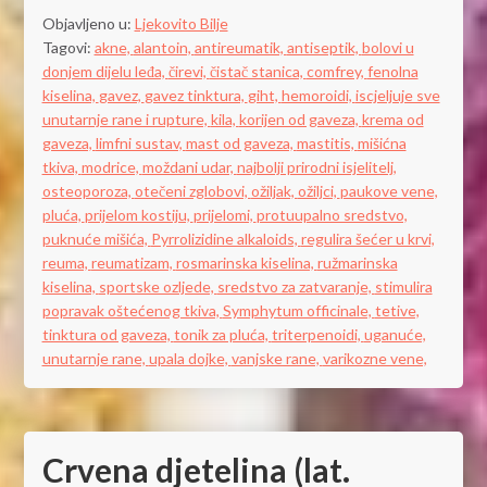
Objavljeno u:
Ljekovito Bilje
Tagovi:
akne,
alantoin,
antireumatik,
antiseptik,
bolovi u
donjem dijelu leđa,
čirevi,
čistač stanica,
comfrey,
fenolna
kiselina,
gavez,
gavez tinktura,
giht,
hemoroidi,
iscjeljuje sve
unutarnje rane i rupture,
kila,
korijen od gaveza,
krema od
gaveza,
limfni sustav,
mast od gaveza,
mastitis,
mišićna
tkiva,
modrice,
moždani udar,
najbolji prirodni isjelitelj,
osteoporoza,
otečeni zglobovi,
ožiljak,
ožiljci,
paukove vene,
pluća,
prijelom kostiju,
prijelomi,
protuupalno sredstvo,
puknuće mišića,
Pyrrolizidine alkaloids,
regulira šećer u krvi,
reuma,
reumatizam,
rosmarinska kiselina,
ružmarinska
kiselina,
sportske ozljede,
sredstvo za zatvaranje,
stimulira
popravak oštećenog tkiva,
Symphytum officinale,
tetive,
tinktura od gaveza,
tonik za pluća,
triterpenoidi,
uganuće,
unutarnje rane,
upala dojke,
vanjske rane,
varikozne vene,
Crvena djetelina (lat.