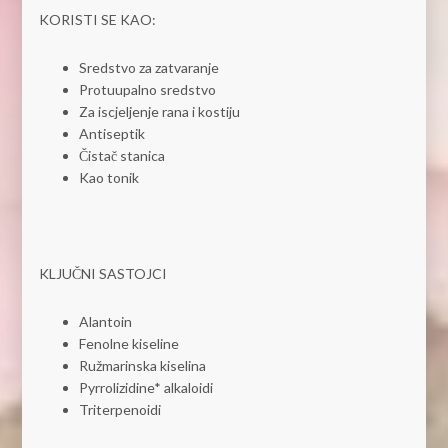
KORISTI SE KAO:
Sredstvo za zatvaranje
Protuupalno sredstvo
Za iscjeljenje rana i kostiju
Antiseptik
Čistač stanica
Kao tonik
KLJUČNI SASTOJCI
Alantoin
Fenolne kiseline
Ružmarinska kiselina
Pyrrolizidine* alkaloidi
Triterpenoidi