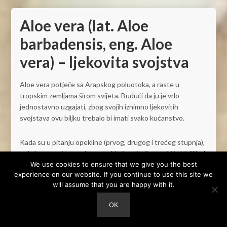
Aloe vera (lat. Aloe
barbadensis, eng. Aloe
vera) – ljekovita svojstva
Aloe vera potječe sa Arapskog poluotoka, a raste u
tropskim zemljama širom svijeta. Budući da ju je vrlo
jednostavno uzgajati, zbog svojih iznimno ljekovitih
svojstava ovu biljku trebalo bi imati svako kućanstvo.
Kada su u pitanju opekline (prvog, drugog i trećeg stupnja),
gel aloe vere izvrsna je pomoć koja osim što umiri i ublaži bol,
We use cookies to ensure that we give you the best
također pomaže u obnavljanju tkiva i bržem oporavku. Gel
experience on our website. If you continue to use this site we
ne samo da smiruje i hladi opekline, već također sprječava
will assume that you are happy with it.
ožiljke i oštećenja tkiva. Također se može upotrebljavati kod
uboda insekata, osipa, opeklina od sunca, posjekotina, akni,
OK
ekcema, psorijaze, modrica, te raznih upala uzrokovanih
otrovnim bršljanom i otrovnim hrastom.