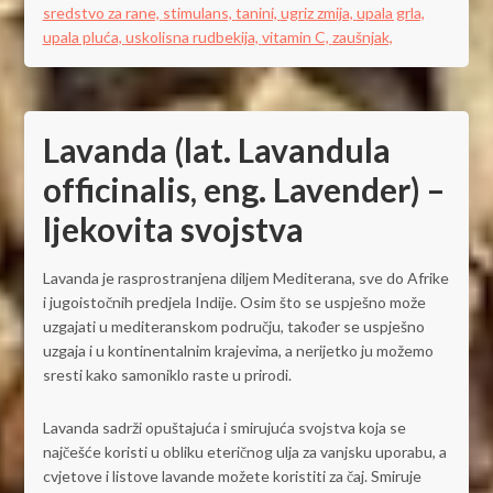
sredstvo za rane,
stimulans,
tanini,
ugriz zmija,
upala grla,
upala pluća,
uskolisna rudbekija,
vitamin C,
zaušnjak,
Lavanda (lat. Lavandula
officinalis, eng. Lavender) –
ljekovita svojstva
Lavanda je rasprostranjena diljem Mediterana, sve do Afrike
i jugoistočnih predjela Indije. Osim što se uspješno može
uzgajati u mediteranskom području, također se uspješno
uzgaja i u kontinentalnim krajevima, a nerijetko ju možemo
sresti kako samoniklo raste u prirodi.
Lavanda sadrži opuštajuća i smirujuća svojstva koja se
najčešće koristi u obliku eteričnog ulja za vanjsku uporabu, a
cvjetove i listove lavande možete koristiti za čaj. Smiruje