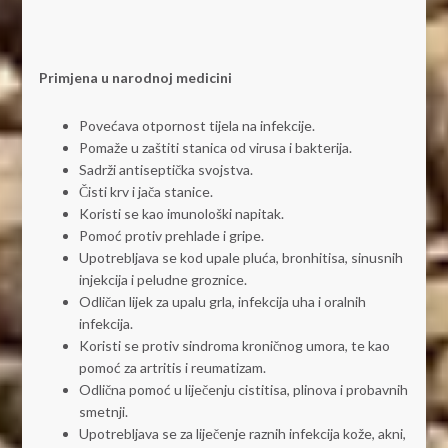
Primjena u narodnoj medicini
Povećava otpornost tijela na infekcije.
Pomaže u zaštiti stanica od virusa i bakterija.
Sadrži antiseptička svojstva.
Čisti krv i jača stanice.
Koristi se kao imunološki napitak.
Pomoć protiv prehlade i gripe.
Upotrebljava se kod upale pluća, bronhitisa, sinusnih
injekcija i peludne groznice.
Odličan lijek za upalu grla, infekcija uha i oralnih
infekcija.
Koristi se protiv sindroma kroničnog umora, te kao
pomoć za artritis i reumatizam.
Odlična pomoć u liječenju cistitisa, plinova i probavnih
smetnji.
Upotrebljava se za liječenje raznih infekcija kože, akni,