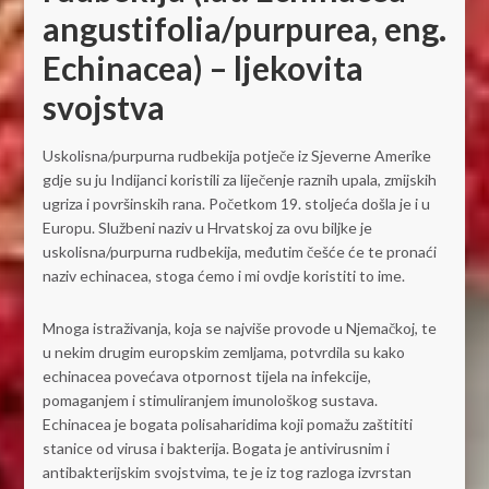
angustifolia/purpurea, eng.
Echinacea) – ljekovita
svojstva
Uskolisna/purpurna rudbekija potječe iz Sjeverne Amerike
gdje su ju Indijanci koristili za liječenje raznih upala, zmijskih
ugriza i površinskih rana. Početkom 19. stoljeća došla je i u
Europu. Službeni naziv u Hrvatskoj za ovu biljke je
uskolisna/purpurna rudbekija, međutim češće će te pronaći
naziv echinacea, stoga ćemo i mi ovdje koristiti to ime.
Mnoga istraživanja, koja se najviše provode u Njemačkoj, te
u nekim drugim europskim zemljama, potvrdila su kako
echinacea povećava otpornost tijela na infekcije,
pomaganjem i stimuliranjem imunološkog sustava.
Echinacea je bogata polisaharidima koji pomažu zaštititi
stanice od virusa i bakterija. Bogata je antivirusnim i
antibakterijskim svojstvima, te je iz tog razloga izvrstan