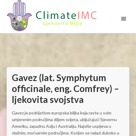
Ljekovito Bilje
Gavez (lat. Symphytum
officinale, eng. Comfrey) –
ljekovita svojstva
Gavez je podrijetlom europska biljka koja raste u svim
umjerenim područjima diljem svijeta, uključujući Sjevernu
Ameriku, zapadnu Aziju i Australiju. Najviše uspijeva u
vlažnim, močvarnim područjima. Korijen se nalazi duboko u