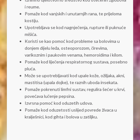
i reume.
Pomaže kod vanjskih i unutarnjih rana, te prijeloma
kostiju.
Upotrebljava se kod nagnječenja, rupture ili puknuće
mišića.
Koristi se kao pomoć kod probleme sa bolovima u
donjem dijelu leđa, osteoporozom, čirevima,
varikoznim i paukovim venama, hemoroidima i kilom.
Pomaže kod liječenja respiratornog sustava, posebno
pluća.
Može se upotrebljavati kod upale kože, ožiljaka, akni,
mastitisa (upala dojke), te raznih uboda insekata.
Pomaže pokrenuti limfni sustav, regulira šećer u krvi,
povećava lučenje pepsina.
Izvrsna pomoć kod oduzetih udova.
Pomaže kod oduzetosti uslijed povrede živaca u
kralješnici, kod gihta i bolova u zatiljku.