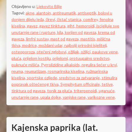
Objavljeno u:
Ljekovito Bilje
Tagovi:
akne,
alantoin,
antireumatik,
antiseptik,
bolovi u
donjem dijelu leđa,
čirevi,
čistač stanica,
comfrey,
fenolna
kiselina,
gavez,
gavez tinktura,
giht,
hemoroidi,
iscjeljuje sve
unutarnje rane i rupture,
kila,
korijen od gaveza,
krema od
gaveza,
limfni sustav,
mast od gaveza,
mastitis,
mišićna
tkiva,
modrice,
moždani udar,
najbolji prirodni isjelitelj,
osteoporoza,
otečeni zglobovi,
ožiljak,
ožiljci,
paukove vene,
pluća,
prijelom kostiju,
prijelomi,
protuupalno sredstvo,
puknuće mišića,
Pyrrolizidine alkaloids,
regulira šećer u krvi,
reuma,
reumatizam,
rosmarinska kiselina,
ružmarinska
kiselina,
sportske ozljede,
sredstvo za zatvaranje,
stimulira
popravak oštećenog tkiva,
Symphytum officinale,
tetive,
tinktura od gaveza,
tonik za pluća,
triterpenoidi,
uganuće,
unutarnje rane,
upala dojke,
vanjske rane,
varikozne vene,
Kajenska paprika (lat.