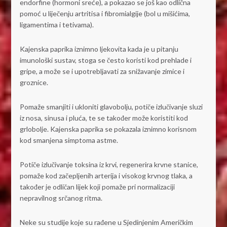
endorfine (hormoni sreće), a pokazao se još kao odlična
pomoć u liječenju artritisa i fibromialgije (bol u mišićima,
ligamentima i tetivama).
Kajenska paprika iznimno ljekovita kada je u pitanju
imunološki sustav, stoga se često koristi kod prehlade i
gripe, a može se i upotrebljavati za snižavanje zimice i
groznice.
Pomaže smanjiti i ukloniti glavobolju, potiče izlučivanje sluzi
iz nosa, sinusa i pluća, te se također može koristiti kod
grlobolje. Kajenska paprika se pokazala iznimno korisnom
kod smanjena simptoma astme.
Potiče izlučivanje toksina iz krvi, regenerira krvne stanice,
pomaže kod začepljenih arterija i visokog krvnog tlaka, a
također je odličan lijek koji pomaže pri normalizaciji
nepravilnog srčanog ritma.
Neke su studije koje su rađene u Sjedinjenim Američkim