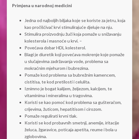
Primjena u narodnoj medicini
Jedna od najboljih biljaka koje se koriste za jetru, koja
kao pročišćivač krvi stimulirajuće djeluje na nju.
Stimulira proizvodnju žuči koja pomaže u snižavanju
kolesterola i masnoće u krvi. –
Povećava dobar HDL kolesterol.
Blagi je diuretik koji povećava mokrenje koje pomaže
u slučajevima zadržavanja vode, problema sa
mokraćnim mjehurom i bubrezima.
Pomaže kod problema sa bubrežnim kamencem,
cistitisa, te kod pretilosti i celulita.
Iznimno je bogat kalijem, željezom, kalcijem, te
vitaminima i mineralima u tragovima.
Koristi se kao pomoć kod problema sa gušteračom,
crijevima, žuticom, hepatitisom i cirozom.
Pomaže regulirati krvni tlak.
Koristi se kod probavnih smetnji, anemije, iritacije
želuca, žgaravice, poticaja apetita, reume i bola u
zglobovima.