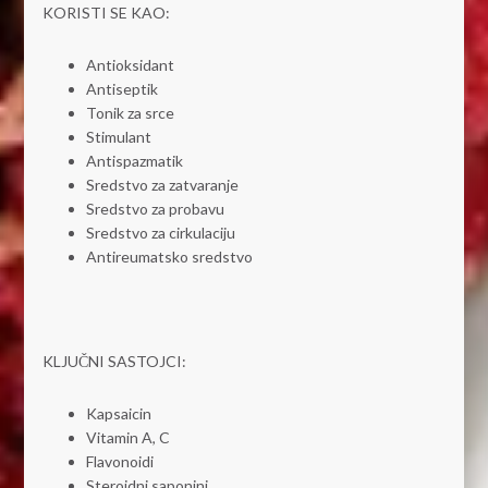
KORISTI SE KAO:
Antioksidant
Antiseptik
Tonik za srce
Stimulant
Antispazmatik
Sredstvo za zatvaranje
Sredstvo za probavu
Sredstvo za cirkulaciju
Antireumatsko sredstvo
KLJUČNI SASTOJCI:
Kapsaicin
Vitamin A, C
Flavonoidi
Steroidni saponini