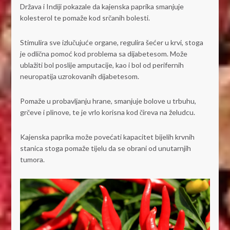
Država i Indiji pokazale da kajenska paprika smanjuje
kolesterol te pomaže kod srčanih bolesti.
Stimulira sve izlučujuće organe, regulira šećer u krvi, stoga
je odlična pomoć kod problema sa dijabetesom. Može
ublažiti bol poslije amputacije, kao i bol od perifernih
neuropatija uzrokovanih dijabetesom.
Pomaže u probavljanju hrane, smanjuje bolove u trbuhu,
grčeve i plinove, te je vrlo korisna kod čireva na želudcu.
Kajenska paprika može povećati kapacitet bijelih krvnih
stanica stoga pomaže tijelu da se obrani od unutarnjih
tumora.