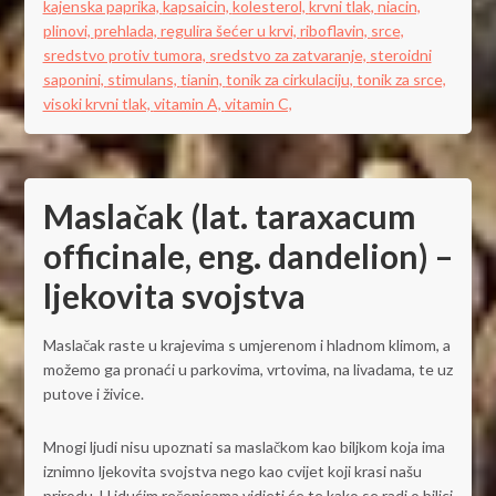
kajenska paprika,
kapsaicin,
kolesterol,
krvni tlak,
niacin,
plinovi,
prehlada,
regulira šećer u krvi,
riboflavin,
srce,
sredstvo protiv tumora,
sredstvo za zatvaranje,
steroidni
saponini,
stimulans,
tianin,
tonik za cirkulaciju,
tonik za srce,
visoki krvni tlak,
vitamin A,
vitamin C,
Maslačak (lat. taraxacum
officinale, eng. dandelion) –
ljekovita svojstva
Maslačak raste u krajevima s umjerenom i hladnom klimom, a
možemo ga pronaći u parkovima, vrtovima, na livadama, te uz
putove i živice.
Mnogi ljudi nisu upoznati sa maslačkom kao biljkom koja ima
iznimno ljekovita svojstva nego kao cvijet koji krasi našu
prirodu. U idućim rečenicama vidjeti će te kako se radi o biljci