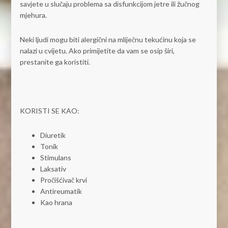
savjete u slučaju problema sa disfunkcijom jetre ili žučnog
mjehura.
Neki ljudi mogu biti alergični na mliječnu tekućinu koja se
nalazi u cvijetu. Ako primijetite da vam se osip širi,
prestanite ga koristiti.
KORISTI SE KAO:
Diuretik
Tonik
Stimulans
Laksativ
Pročišćivač krvi
Antireumatik
Kao hrana