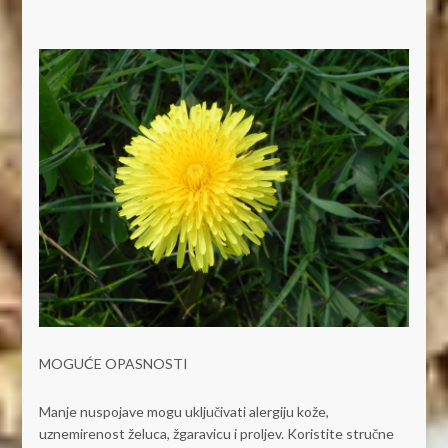
MOGUĆE OPASNOSTI
Manje nuspojave mogu uključivati ​​alergiju kože,
uznemirenost želuca, žgaravicu i proljev. Koristite stručne