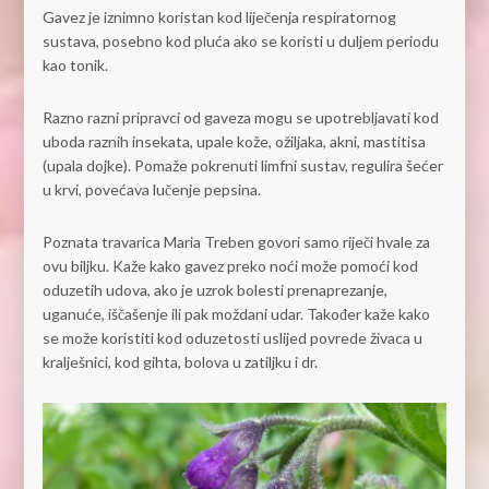
Gavez je iznimno koristan kod liječenja respiratornog
sustava, posebno kod pluća ako se koristi u duljem periodu
kao tonik.
Razno razni pripravci od gaveza mogu se upotrebljavati kod
uboda raznih insekata, upale kože, ožiljaka, akni, mastitisa
(upala dojke). Pomaže pokrenuti limfni sustav, regulira šećer
u krvi, povećava lučenje pepsina.
Poznata travarica Maria Treben govori samo riječi hvale za
ovu biljku. Kaže kako gavez preko noći može pomoći kod
oduzetih udova, ako je uzrok bolesti prenaprezanje,
uganuće, iščašenje ili pak moždani udar. Također kaže kako
se može koristiti kod oduzetosti uslijed povrede živaca u
kralješnici, kod gihta, bolova u zatiljku i dr.