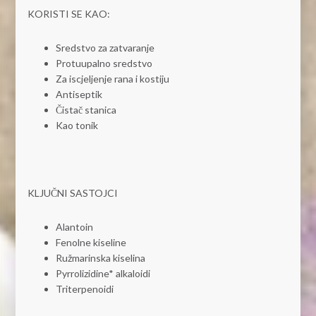
KORISTI SE KAO:
Sredstvo za zatvaranje
Protuupalno sredstvo
Za iscjeljenje rana i kostiju
Antiseptik
Čistač stanica
Kao tonik
KLJUČNI SASTOJCI
Alantoin
Fenolne kiseline
Ružmarinska kiselina
Pyrrolizidine* alkaloidi
Triterpenoidi