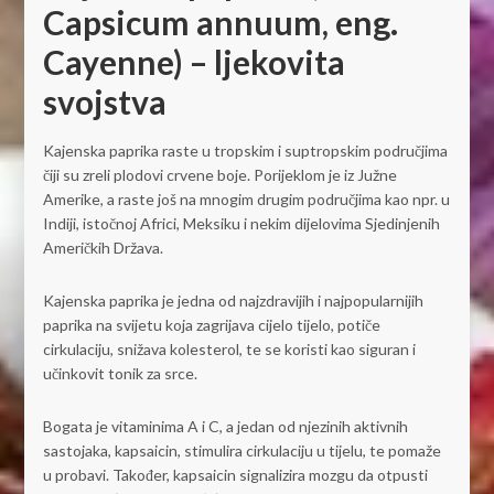
Capsicum annuum, eng.
Cayenne) – ljekovita
svojstva
Kajenska paprika raste u tropskim i suptropskim područjima
čiji su zreli plodovi crvene boje. Porijeklom je iz Južne
Amerike, a raste još na mnogim drugim područjima kao npr. u
Indiji, istočnoj Africi, Meksiku i nekim dijelovima Sjedinjenih
Američkih Država.
Kajenska paprika je jedna od najzdravijih i najpopularnijih
paprika na svijetu koja zagrijava cijelo tijelo, potiče
cirkulaciju, snižava kolesterol, te se koristi kao siguran i
učinkovit tonik za srce.
Bogata je vitaminima A i C, a jedan od njezinih aktivnih
sastojaka, kapsaicin, stimulira cirkulaciju u tijelu, te pomaže
u probavi. Također, kapsaicin signalizira mozgu da otpusti