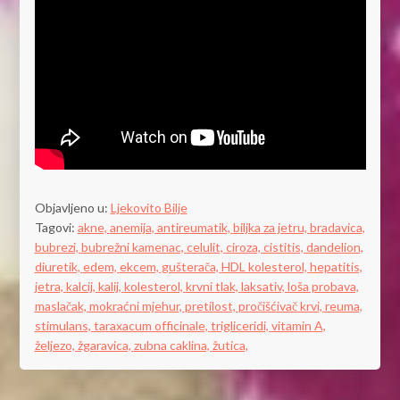
Objavljeno u:
Ljekovito Bilje
Tagovi:
akne,
anemija,
antireumatik,
biljka za jetru,
bradavica,
bubrezi,
bubrežni kamenac,
celulit,
ciroza,
cistitis,
dandelion,
diuretik,
edem,
ekcem,
gušterača,
HDL kolesterol,
hepatitis,
jetra,
kalcij,
kalij,
kolesterol,
krvni tlak,
laksativ,
loša probava,
maslačak,
mokraćni mjehur,
pretilost,
pročišćivač krvi,
reuma,
stimulans,
taraxacum officinale,
trigliceridi,
vitamin A,
željezo,
žgaravica,
zubna caklina,
žutica,