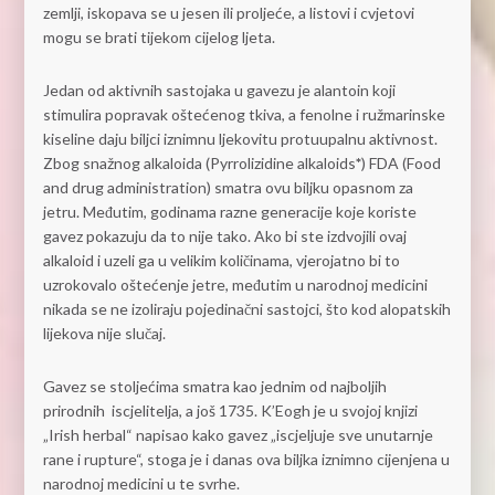
zemlji, iskopava se u jesen ili proljeće, a listovi i cvjetovi
mogu se brati tijekom cijelog ljeta.
Jedan od aktivnih sastojaka u gavezu je alantoin koji
stimulira popravak oštećenog tkiva, a fenolne i ružmarinske
kiseline daju biljci iznimnu ljekovitu protuupalnu aktivnost.
Zbog snažnog alkaloida (Pyrrolizidine alkaloids
*
) FDA (Food
and drug administration) smatra ovu biljku opasnom za
jetru. Međutim, godinama razne generacije koje koriste
gavez pokazuju da to nije tako. Ako bi ste izdvojili ovaj
alkaloid i uzeli ga u velikim količinama, vjerojatno bi to
uzrokovalo oštećenje jetre, međutim u narodnoj medicini
nikada se ne izoliraju pojedinačni sastojci, što kod alopatskih
lijekova nije slučaj.
Gavez se stoljećima smatra kao jednim od najboljih
prirodnih iscjelitelja, a još 1735. K’Eogh je u svojoj knjizi
„Irish herbal“ napisao kako gavez „iscjeljuje sve unutarnje
rane i rupture“, stoga je i danas ova biljka iznimno cijenjena u
narodnoj medicini u te svrhe.