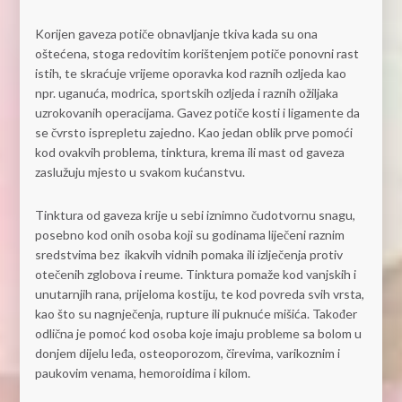
Korijen gaveza potiče obnavljanje tkiva kada su ona
oštećena, stoga redovitim korištenjem potiče ponovni rast
istih, te skraćuje vrijeme oporavka kod raznih ozljeda kao
npr. uganuća, modrica, sportskih ozljeda i raznih ožiljaka
uzrokovanih operacijama. Gavez potiče kosti i ligamente da
se čvrsto isprepletu zajedno. Kao jedan oblik prve pomoći
kod ovakvih problema, tinktura, krema ili mast od gaveza
zaslužuju mjesto u svakom kućanstvu.
Tinktura od gaveza krije u sebi iznimno čudotvornu snagu,
posebno kod onih osoba koji su godinama liječeni raznim
sredstvima bez ikakvih vidnih pomaka ili izlječenja protiv
otečenih zglobova i reume. Tinktura pomaže kod vanjskih i
unutarnjih rana, prijeloma kostiju, te kod povreda svih vrsta,
kao što su nagnječenja, rupture ili puknuće mišića. Također
odlična je pomoć kod osoba koje imaju probleme sa bolom u
donjem dijelu leđa, osteoporozom, čirevima, varikoznim i
paukovim venama, hemoroidima i kilom.