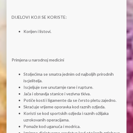
DIJELOVI KOJI SE KORISTE:
Korijen i listovi.
Primjena u narodnoj medicini
Stoljećima se smatra jednim od najboljih prirodnih
iscjelitelja.
Iscjeljuje sve unutarnje rane i rupture.
Jača i obnavlja stanice i vezivna tkiva.
Potiče kosti i ligamente da se čvrsto pletu zajedno.
Skraćuje vrijeme oporavka kod raznih ozljeda.
Koristi se kod sportskih ozljeda i raznih ožiljaka
uzrokovanih operacijama.
Pomaže kod uganuća i modrica.
Iznimno djelotvorno sredstvo kod otečenih zglobova