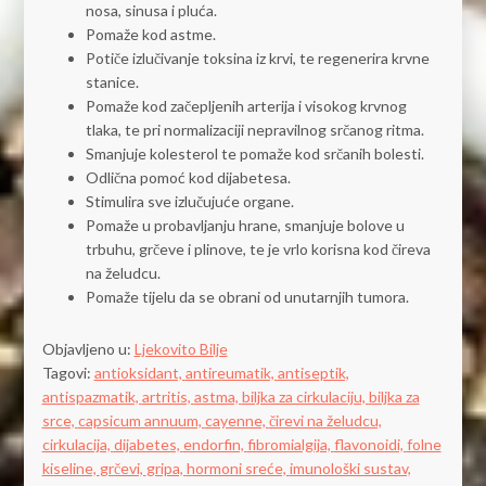
nosa, sinusa i pluća.
Pomaže kod astme.
Potiče izlučivanje toksina iz krvi, te regenerira krvne
stanice.
Pomaže kod začepljenih arterija i visokog krvnog
tlaka, te pri normalizaciji nepravilnog srčanog ritma.
Smanjuje kolesterol te pomaže kod srčanih bolesti.
Odlična pomoć kod dijabetesa.
Stimulira sve izlučujuće organe.
Pomaže u probavljanju hrane, smanjuje bolove u
trbuhu, grčeve i plinove, te je vrlo korisna kod čireva
na želudcu.
Pomaže tijelu da se obrani od unutarnjih tumora.
Objavljeno u:
Ljekovito Bilje
Tagovi:
antioksidant,
antireumatik,
antiseptik,
antispazmatik,
artritis,
astma,
biljka za cirkulaciju,
biljka za
srce,
capsicum annuum,
cayenne,
čirevi na želudcu,
cirkulacija,
dijabetes,
endorfin,
fibromialgija,
flavonoidi,
folne
kiseline,
grčevi,
gripa,
hormoni sreće,
imunološki sustav,