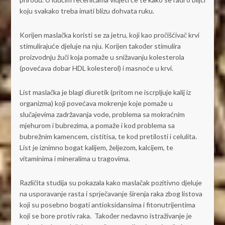
koju svakako treba imati blizu dohvata ruku.
Korijen maslačka koristi se za jetru, koji kao pročišćivač krvi
stimulirajuće djeluje na nju. Korijen također stimulira
proizvodnju žuči koja pomaže u snižavanju kolesterola
(povećava dobar HDL kolesterol) i masnoće u krvi.
List maslačka je blagi diuretik (pritom ne iscrpljuje kalij iz
organizma) koji povećava mokrenje koje pomaže u
slučajevima zadržavanja vode, problema sa mokraćnim
mjehurom i bubrezima, a pomaže i kod problema sa
bubrežnim kamencem, cistitisa, te kod pretilosti i celulita.
List je iznimno bogat kalijem, željezom, kalcijem, te
vitaminima i mineralima u tragovima.
Različita studija su pokazala kako maslačak pozitivno djeluje
na usporavanje rasta i sprječavanje širenja raka zbog listova
koji su posebno bogati antioksidansima i fitonutrijentima
koji se bore protiv raka. Također nedavno istraživanje je