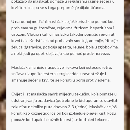
pokazalo da maslačak pomaže u reguliranju razine šećera u
krvi i inzulina pa se s toga preporučuje dijabetičarima.
U narodnoj medicini maslačak se još koristi kao pomoć kod
problema sa gušteračom, crijevima, žuticom, hepatitisom i
cirozom. Vlakna i kalij u maslačku također pomažu regulirati
krvni tlak. Koristi se kod probavnih smetnji, anemije, iritacije
želuca, žgaravice, poticaja apetita, reume, bola u zglobovima,
a neki ljudi ga upotrebljavaju kao pomoć protiv nervoze.
Maslačak smanjuje nuspojave lijekova koji oštećuju jetru,
snižava ukupni kolesterol i trigliceride, uravnotežuje i
smanjuje šećer u krvi, te se koristi u borbi protiv edema.
Cvijet i list maslačka sadrži mliječnu tekućinu koja pomaže u
odstranjivanju bradavica (potrebno je biti uporan te stavljati
tekućinu nekoliko puta dnevno 2-3 tjedna). Maslačak se još
koristi kao kozmetički losion koji izbljeđuje pjege i čisti kožu,
pomaže kod upalnih kožnih bolesti, te kod akni i ekcema.