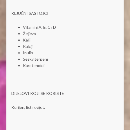
KLJUČNI SASTOJCI
Vitamini A, B, C i D
Željezo
Kalij
Kalcij
Inulin
Seskviterpeni
Karotenoidi
DIJELOVI KOJI SE KORISTE
Korijen, list i cvijet.