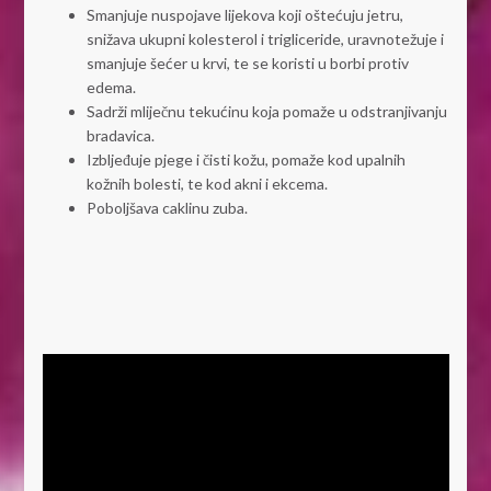
Smanjuje nuspojave lijekova koji oštećuju jetru,
snižava ukupni kolesterol i trigliceride, uravnotežuje i
smanjuje šećer u krvi, te se koristi u borbi protiv
edema.
Sadrži mliječnu tekućinu koja pomaže u odstranjivanju
bradavica.
Izbljeđuje pjege i čisti kožu, pomaže kod upalnih
kožnih bolesti, te kod akni i ekcema.
Poboljšava caklinu zuba.