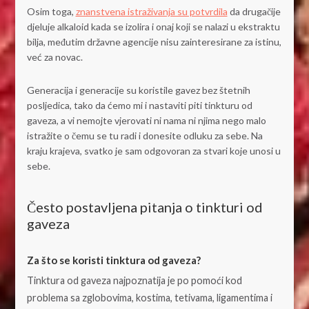
Osim toga,
znanstvena istraživanja su potvrdila
da drugačije
djeluje alkaloid kada se izolira i onaj koji se nalazi u ekstraktu
bilja, međutim državne agencije nisu zainteresirane za istinu,
već za novac.
Generacija i generacije su koristile gavez bez štetnih
posljedica, tako da ćemo mi i nastaviti piti tinkturu od
gaveza, a vi nemojte vjerovati ni nama ni njima nego malo
istražite o čemu se tu radi i donesite odluku za sebe. Na
kraju krajeva, svatko je sam odgovoran za stvari koje unosi u
sebe.
Često postavljena pitanja o tinkturi od
gaveza
Za što se koristi tinktura od gaveza?
Tinktura od gaveza najpoznatija je po pomoći kod
problema sa zglobovima, kostima, tetivama, ligamentima i