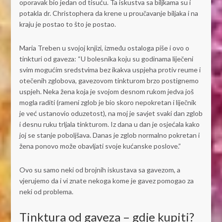
oporavak bio jedan od tisuću. Ta iskustva sa biljkama su i
potakla dr. Christophera da krene u proučavanje biljaka i na
kraju je postao to što je postao.
Maria Treben u svojoj knjizi, između ostaloga piše i ovo o
tinkturi od gaveza: “U bolesnika koju su godinama liječeni
svim mogućim sredstvima bez ikakva uspjeha protiv reume i
otečenih zglobova, gavezovom tinkturom brzo postignemo
uspjeh. Neka žena koja je svojom desnom rukom jedva još
mogla raditi (rameni zglob je bio skoro nepokretan i liječnik
je već ustanovio oduzetost), na moj je savjet svaki dan zglob
i desnu ruku trljala tinkturom. Iz dana u dan je osjećala kako
joj se stanje poboljšava. Danas je zglob normalno pokretan i
žena ponovo može obavljati svoje kućanske poslove.”
Ovo su samo neki od brojnih iskustava sa gavezom, a
vjerujemo da i vi znate nekoga kome je gavez pomogao za
neki od problema.
Tinktura od gaveza – gdje kupiti?