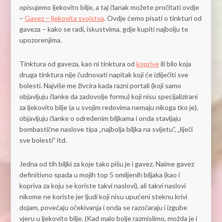
opisujemo ljekovito bilje, a taj članak možete pročitati ovdje
–
Gavez – ljekovita svojstva
. Ovdje ćemo pisati o tinkturi od
gaveza – kako se radi, iskustvima, gdje kupiti najbolju te
upozorenjima.
Tinktura od gaveza, kao ni tinktura od
koprive
ili bilo koja
druga tinktura nije čudnovati napitak koji će izliječiti sve
bolesti. Najviše me živcira kada razni portali (koji samo
objavljuju članke da zadovolje formu) koji nisu specijalizirani
za ljekovito bilje (a u svojim redovima nemaju nikoga tko je),
objavljuju članke o određenim biljkama i onda stavljaju
bombastične naslove tipa „najbolja biljka na svijetu”, „liječi
sve bolesti” itd.
Jedna od tih biljki za koje tako pišu je i gavez. Naime gavez
definitivno spada u mojih top 5 omiljenih biljaka (kao i
kopriva za koju se koriste takvi naslovi), ali takvi naslovi
nikome ne koriste jer ljudi koji nisu upućeni steknu krivi
dojam, povećaju očekivanja i onda se razočaraju i izgube
vjeru u ljekovito bilje. (Kad malo bolje razmislimo, možda je i