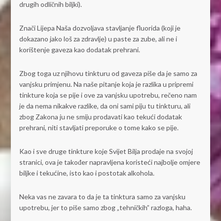
drugih odličnih biljki).
Znači Lijepa Naša dozvoljava stavljanje fluorida (koji je
dokazano jako loš za zdravlje) u paste za zube, ali ne i
korištenje gaveza kao dodatak prehrani.
Zbog toga uz njihovu tinkturu od gaveza piše da je samo za
vanjsku primjenu. Na naše pitanje koja je razlika u pripremi
tinkture koja se pije i ove za vanjsku upotrebu, rečeno nam
je da nema nikakve razlike, da oni sami piju tu tinkturu, ali
zbog Zakona ju ne smiju prodavati kao tekući dodatak
prehrani, niti stavljati preporuke o tome kako se pije.
Kao i sve druge tinkture koje Svijet Bilja prodaje na svojoj
stranici, ova je također napravljena koristeći najbolje omjere
biljke i tekućine, isto kao i postotak alkohola.
Neka vas ne zavara to da je ta tinktura samo za vanjsku
upotrebu, jer to piše samo zbog „tehničkih” razloga, haha.