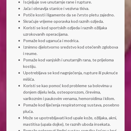
Iscjeljuje sve unutarnje rane i rupture.
Jača i obnavlja stanice i vezivna tkiva.
Potiče kosti i ligamente da se čvrsto pletu zajedno.
Skraćuje vrijeme oporavka kod raznih ozljeda.
Koristi se kod sportskih ozljeda i raznih ožiljaka
uzrokovanih operacijama.
Pomaže kod uganuća i modrica.
Iznimno djelotvorno sredstvo kod otečenih zglobova
i reume.
Pomaže kod vanjskih i unutarnjih rana, te prijeloma
kostiju.
Upotrebljava se kod nagnječenja, rupture ili puknuće
mišića.
Koristi se kao pomoć kod probleme sa bolovima u
donjem dijelu leđa, osteoporozom, čirevima,
varikoznim i paukovim venama, hemoroidima i kilom.
Pomaže kod liječenja respiratornog sustava, posebno
pluća.
Može se upotrebljavati kod upale kože, ožiljaka, akni,
mastitisa (upala dojke), te raznih uboda insekata.
Pomaže pokrenuti limfni sustav, regulira šećer u krvi,