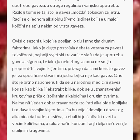
upotrebu gaveza, a strogo regulirao i vanjsku upotrebu.
Razlog tome je taj što je gavez „možda” toksičan za jetru.
Radi se o jednom alkaloidu (Pyrrolizidine) koji se u maloj
količini nalazi u nekim od vrsta gaveza.
Ovisi o sezoni u kojoj je posijan, o tlu i mnogim drugim
faktorima. Iako je dugo postojala debata vezana za gavez i
toksičnost, najbolji svjetski travari se slažu da je upotreba
gaveza sigurna, te iako ju neki zbog zakona ne smiju
preporučiti svojim klijentima, priznaju da sami koriste gavez
jer za specifične stvari niti jedna biljka nije kao gavez. Ono
što je bitno napomenuti da se u narodnoj medicini gavez
koristi kao biljka ili ekstrakt biljke, dok se u „znanstvenim”
krugovima priča o izoliranim alkaloidima i drugim tvarima.
Naime niti jedan dobar travar neće izolirati alkaloide iz biljaka
i to davati svojim klijentima. Da bi unijeli dovoljnu dozu tog
alkaloida da bude toksična, trebali bi ju izolirati i uzeti u
većim količinama, a takav način konzumiranja bilja nečuven je
u biljnim krugovima.