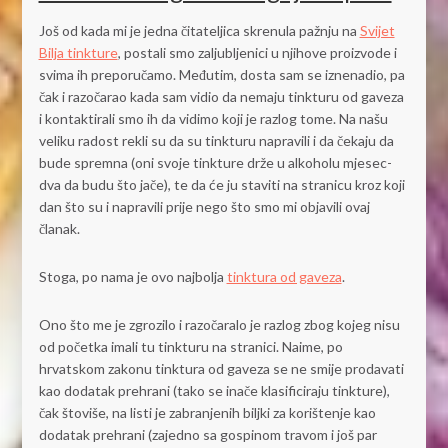
Još od kada mi je jedna čitateljica skrenula pažnju na
Svijet
Bilja tinkture
, postali smo zaljubljenici u njihove proizvode i
svima ih preporučamo. Međutim, dosta sam se iznenadio, pa
čak i razočarao kada sam vidio da nemaju tinkturu od gaveza
i kontaktirali smo ih da vidimo koji je razlog tome. Na našu
veliku radost rekli su da su tinkturu napravili i da čekaju da
bude spremna (oni svoje tinkture drže u alkoholu mjesec-
dva da budu što jače), te da će ju staviti na stranicu kroz koji
dan što su i napravili prije nego što smo mi objavili ovaj
članak.
Stoga, po nama je ovo najbolja
tinktura od gaveza
.
Ono što me je zgrozilo i razočaralo je razlog zbog kojeg nisu
od početka imali tu tinkturu na stranici. Naime, po
hrvatskom zakonu tinktura od gaveza se ne smije prodavati
kao dodatak prehrani (tako se inače klasificiraju tinkture),
čak štoviše, na listi je zabranjenih biljki za korištenje kao
dodatak prehrani (zajedno sa gospinom travom i još par