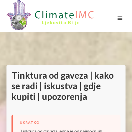
Ljekovito Bilje
Tinktura od gaveza | kako
se radi | iskustva | gdje
kupiti | upozorenja
UKRATKO
Tinktura od gaveza jedna je od najmoćnijih