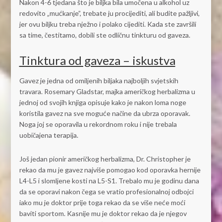
Nakon 4-6 tjedana što je biljka bila umočena u alkohol uz
redovito „mućkanje”, trebate ju procijediti, ali budite pažljivi,
jer ovu biljku treba nježno i polako cijediti. Kada ste završili
sa time, čestitamo, dobili ste odličnu tinkturu od gaveza.
Tinktura od gaveza – iskustva
Gavez je jedna od omiljenih biljaka najboljih svjetskih
travara. Rosemary Gladstar, majka američkog herbalizma u
jednoj od svojih knjiga opisuje kako je nakon loma noge
koristila gavez na sve moguće načine da ubrza oporavak.
Noga joj se oporavila u rekordnom roku i nije trebala
uobičajena terapija.
Još jedan pionir američkog herbalizma, Dr. Christopher je
rekao da mu je gavez najviše pomogao kod oporavka hernije
L4-L5 i slomljene kosti na L5-S1. Trebalo mu je godinu dana
da se oporavi nakon čega se vratio profesionalnoj odbojci
iako mu je doktor prije toga rekao da se više neće moći
baviti sportom. Kasnije mu je doktor rekao da je njegov