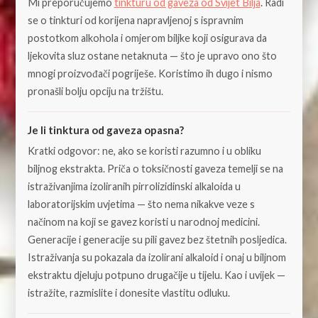
Mi preporučujemo
tinkturu od gaveza od Svijet Bilja
. Radi
se o tinkturi od korijena napravljenoj s ispravnim
postotkom alkohola i omjerom biljke koji osigurava da
ljekovita sluz ostane netaknuta — što je upravo ono što
mnogi proizvođači pogriješe. Koristimo ih dugo i nismo
pronašli bolju opciju na tržištu.
Je li tinktura od gaveza opasna?
Kratki odgovor: ne, ako se koristi razumno i u obliku
biljnog ekstrakta. Priča o toksičnosti gaveza temelji se na
istraživanjima izoliranih pirrolizidinski alkaloida u
laboratorijskim uvjetima — što nema nikakve veze s
načinom na koji se gavez koristi u narodnoj medicini.
Generacije i generacije su pili gavez bez štetnih posljedica.
Istraživanja su pokazala da izolirani alkaloid i onaj u biljnom
ekstraktu djeluju potpuno drugačije u tijelu. Kao i uvijek —
istražite, razmislite i donesite vlastitu odluku.