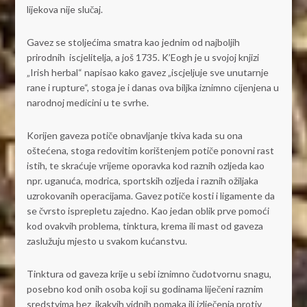
lijekova nije slučaj.
Gavez se stoljećima smatra kao jednim od najboljih
prirodnih iscjelitelja, a još 1735. K’Eogh je u svojoj knjizi
„Irish herbal“ napisao kako gavez „iscjeljuje sve unutarnje
rane i rupture“, stoga je i danas ova biljka iznimno cijenjena u
narodnoj medicini u te svrhe.
Korijen gaveza potiče obnavljanje tkiva kada su ona
oštećena, stoga redovitim korištenjem potiče ponovni rast
istih, te skraćuje vrijeme oporavka kod raznih ozljeda kao
npr. uganuća, modrica, sportskih ozljeda i raznih ožiljaka
uzrokovanih operacijama. Gavez potiče kosti i ligamente da
se čvrsto isprepletu zajedno. Kao jedan oblik prve pomoći
kod ovakvih problema, tinktura, krema ili mast od gaveza
zaslužuju mjesto u svakom kućanstvu.
Tinktura od gaveza krije u sebi iznimno čudotvornu snagu,
posebno kod onih osoba koji su godinama liječeni raznim
sredstvima bez ikakvih vidnih pomaka ili izlječenja protiv