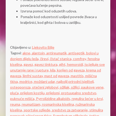
povećava lučenje pepsina.
Izvrsna pomoć kod oduzetih udova.
Pomaže kod oduzetosti uslijed povrede živaca u
kralješnici, kod gihta i bolova u zatiljku.
Objavljeno u:
Ljekovito Bilje
Tagovi:
akne,
alantoin,
antireumatik,
antiseptik,
bolovi u
donjem dijelu leđa,
čirevi,
čistač stanica,
comfrey,
fenolna
kiselina,
gavez,
gavez tinktura,
giht,
hemoroidi,
iscjeljuje sve
unutarnje rane i rupture,
kila,
korijen od gaveza,
krema od
gaveza,
limfni sustav,
mast od gaveza,
mastitis,
mišićna
tkiva,
modrice,
moždani udar,
najbolji prirodni isjelitelj,
osteoporoza,
otečeni zglobovi,
ožiljak,
ožiljci,
paukove vene,
pluća,
prijelom kostiju,
prijelomi,
protuupalno sredstvo,
puknuće mišića,
Pyrrolizidine alkaloids,
regulira šećer u krvi,
reuma,
reumatizam,
rosmarinska kiselina,
ružmarinska
kiselina,
sportske ozljede,
sredstvo za zatvaranje,
stimulira
popravak oštećenog tkiva,
Symphytum officinale,
tetive,