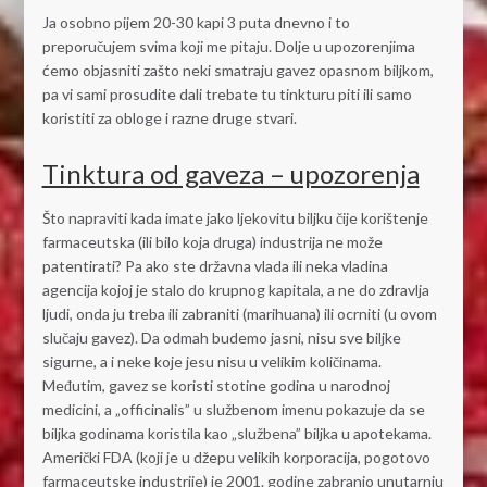
Ja osobno pijem 20-30 kapi 3 puta dnevno i to
preporučujem svima koji me pitaju. Dolje u upozorenjima
ćemo objasniti zašto neki smatraju gavez opasnom biljkom,
pa vi sami prosudite dali trebate tu tinkturu piti ili samo
koristiti za obloge i razne druge stvari.
Tinktura od gaveza – upozorenja
Što napraviti kada imate jako ljekovitu biljku čije korištenje
farmaceutska (ili bilo koja druga) industrija ne može
patentirati? Pa ako ste državna vlada ili neka vladina
agencija kojoj je stalo do krupnog kapitala, a ne do zdravlja
ljudi, onda ju treba ili zabraniti (marihuana) ili ocrniti (u ovom
slučaju gavez). Da odmah budemo jasni, nisu sve biljke
sigurne, a i neke koje jesu nisu u velikim količinama.
Međutim, gavez se koristi stotine godina u narodnoj
medicini, a „officinalis” u službenom imenu pokazuje da se
biljka godinama koristila kao „službena” biljka u apotekama.
Američki FDA (koji je u džepu velikih korporacija, pogotovo
farmaceutske industrije) je 2001. godine zabranio unutarnju