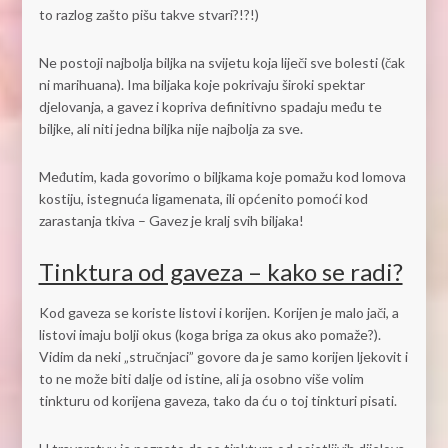
to razlog zašto pišu takve stvari?!?!)
Ne postoji najbolja biljka na svijetu koja liječi sve bolesti (čak
ni marihuana). Ima biljaka koje pokrivaju široki spektar
djelovanja, a gavez i kopriva definitivno spadaju među te
biljke, ali niti jedna biljka nije najbolja za sve.
Međutim, kada govorimo o biljkama koje pomažu kod lomova
kostiju, istegnuća ligamenata, ili općenito pomoći kod
zarastanja tkiva – Gavez je kralj svih biljaka!
Tinktura od gaveza – kako se radi?
Kod gaveza se koriste listovi i korijen. Korijen je malo jači, a
listovi imaju bolji okus (koga briga za okus ako pomaže?).
Vidim da neki „stručnjaci” govore da je samo korijen ljekovit i
to ne može biti dalje od istine, ali ja osobno više volim
tinkturu od korijena gaveza, tako da ću o toj tinkturi pisati.