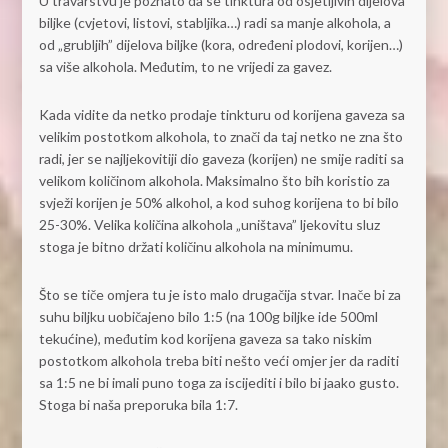
U travarstvu je poznato da se tinktura od osjetljivih dijelova
biljke (cvjetovi, listovi, stabljika…) radi sa manje alkohola, a
od „grubljih” dijelova biljke (kora, određeni plodovi, korijen…)
sa više alkohola. Međutim, to ne vrijedi za gavez.
Kada vidite da netko prodaje tinkturu od korijena gaveza sa
velikim postotkom alkohola, to znači da taj netko ne zna što
radi, jer se najljekovitiji dio gaveza (korijen) ne smije raditi sa
velikom količinom alkohola. Maksimalno što bih koristio za
svježi korijen je 50% alkohol, a kod suhog korijena to bi bilo
25-30%. Velika količina alkohola „uništava” ljekovitu sluz
stoga je bitno držati količinu alkohola na minimumu.
Što se tiče omjera tu je isto malo drugačija stvar. Inače bi za
suhu biljku uobičajeno bilo 1:5 (na 100g biljke ide 500ml
tekućine), međutim kod korijena gaveza sa tako niskim
postotkom alkohola treba biti nešto veći omjer jer da raditi
sa 1:5 ne bi imali puno toga za iscijediti i bilo bi jaako gusto.
Stoga bi naša preporuka bila 1:7.