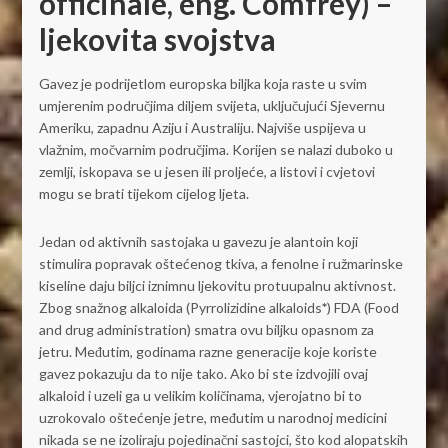
officinale, eng. Comfrey) –
ljekovita svojstva
Gavez je podrijetlom europska biljka koja raste u svim
umjerenim područjima diljem svijeta, uključujući Sjevernu
Ameriku, zapadnu Aziju i Australiju. Najviše uspijeva u
vlažnim, močvarnim područjima. Korijen se nalazi duboko u
zemlji, iskopava se u jesen ili proljeće, a listovi i cvjetovi
mogu se brati tijekom cijelog ljeta.
Jedan od aktivnih sastojaka u gavezu je alantoin koji
stimulira popravak oštećenog tkiva, a fenolne i ružmarinske
kiseline daju biljci iznimnu ljekovitu protuupalnu aktivnost.
Zbog snažnog alkaloida (Pyrrolizidine alkaloids
*
) FDA (Food
and drug administration) smatra ovu biljku opasnom za
jetru. Međutim, godinama razne generacije koje koriste
gavez pokazuju da to nije tako. Ako bi ste izdvojili ovaj
alkaloid i uzeli ga u velikim količinama, vjerojatno bi to
uzrokovalo oštećenje jetre, međutim u narodnoj medicini
nikada se ne izoliraju pojedinačni sastojci, što kod alopatskih