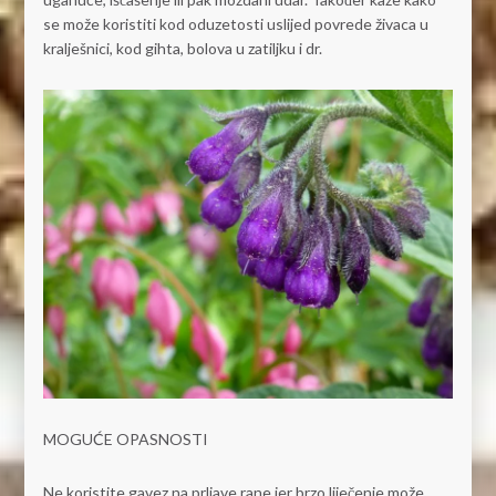
se može koristiti kod oduzetosti uslijed povrede živaca u
kralješnici, kod gihta, bolova u zatiljku i dr.
MOGUĆE OPASNOSTI
Ne koristite gavez na prljave rane jer brzo liječenje može