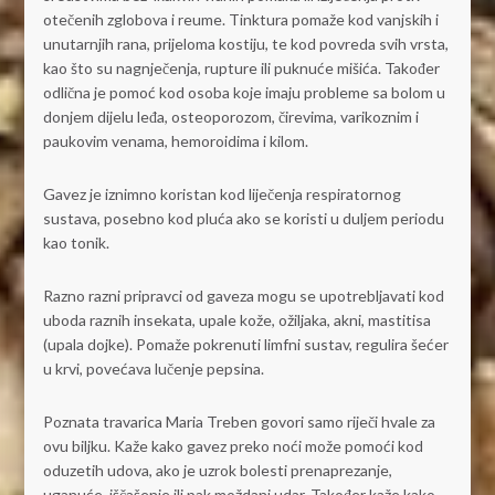
otečenih zglobova i reume. Tinktura pomaže kod vanjskih i
unutarnjih rana, prijeloma kostiju, te kod povreda svih vrsta,
kao što su nagnječenja, rupture ili puknuće mišića. Također
odlična je pomoć kod osoba koje imaju probleme sa bolom u
donjem dijelu leđa, osteoporozom, čirevima, varikoznim i
paukovim venama, hemoroidima i kilom.
Gavez je iznimno koristan kod liječenja respiratornog
sustava, posebno kod pluća ako se koristi u duljem periodu
kao tonik.
Razno razni pripravci od gaveza mogu se upotrebljavati kod
uboda raznih insekata, upale kože, ožiljaka, akni, mastitisa
(upala dojke). Pomaže pokrenuti limfni sustav, regulira šećer
u krvi, povećava lučenje pepsina.
Poznata travarica Maria Treben govori samo riječi hvale za
ovu biljku. Kaže kako gavez preko noći može pomoći kod
oduzetih udova, ako je uzrok bolesti prenaprezanje,
uganuće, iščašenje ili pak moždani udar. Također kaže kako