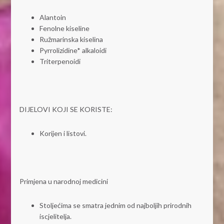
Alantoin
Fenolne kiseline
Ružmarinska kiselina
Pyrrolizidine* alkaloidi
Triterpenoidi
DIJELOVI KOJI SE KORISTE:
Korijen i listovi.
Primjena u narodnoj medicini
Stoljećima se smatra jednim od najboljih prirodnih
iscjelitelja.