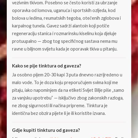
vezivnim tkivom. Posebno se često koristi za ubrzanje
oporavka od lomova, uganuća i sportskih ozljeda, kod
bolova u leđima, reumatskih tegoba, otečenih zglobova i
karpalnog tunela. Gavez sadrži alantoin koji potiče
regeneraciju stanica i rozmarinsku kiselinu koja djeluje
protuupalno — zbog tog specifičnog sastava nema mu
ravne u biljnom svijetu kada je oporavak tkiva u pitanju.
Kako se pije tinktura od gaveza?
Ja osobno pijem 20-30 kapi 3 puta dnevno razrijređeno u
malo vode. To je doza koju preporučujem svima koji me
pitaju, iako napominjem da na etiketi Svijet Bilje piše „samo
za vanjsku upotrebu” — isključivo zbog zakonskih razloga,
ne zbog sigurnosti ili načina pripreme. Tinktura je
identična bez obzira pijete li je ili koristite izvana.
Gdje kupiti tinkturu od gaveza?