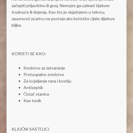
začepiti prljavštinu ili gnoj. Nemojte ga uzimati tijekom
trudnoće ili dojenja. Kao što je objašnjeno u tekstu,
opasnosti za jetru ne postoje ako koristite cijele dijelove
biljke.
KORISTI SE KAO:
Sredstvo za zatvaranje
Protuupalno sredstvo
Za iscjeljenje rana i kostiju
Antiseptik
Čistač stanica
Kao tonik
KLJUČNI SASTOJCI