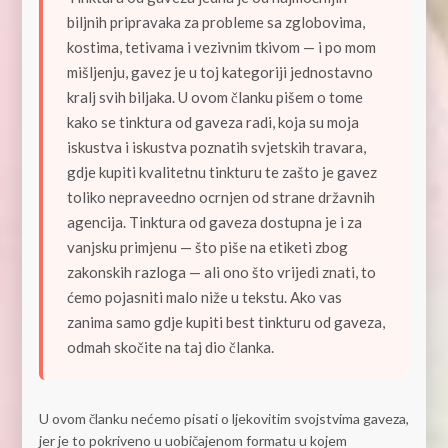
biljnih pripravaka za probleme sa zglobovima,
kostima, tetivama i vezivnim tkivom — i po mom
mišljenju, gavez je u toj kategoriji jednostavno
kralj svih biljaka. U ovom članku pišem o tome
kako se tinktura od gaveza radi, koja su moja
iskustva i iskustva poznatih svjetskih travara,
gdje kupiti kvalitetnu tinkturu te zašto je gavez
toliko nepraveedno ocrnjen od strane državnih
agencija. Tinktura od gaveza dostupna je i za
vanjsku primjenu — što piše na etiketi zbog
zakonskih razloga — ali ono što vrijedi znati, to
ćemo pojasniti malo niže u tekstu. Ako vas
zanima samo gdje kupiti best tinkturu od gaveza,
odmah skočite na taj dio članka.
U ovom članku nećemo pisati o ljekovitim svojstvima gaveza,
jer je to pokriveno u uobičajenom formatu u kojem