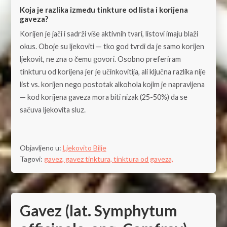
Koja je razlika između tinkture od lista i korijena
gaveza?
Korijen je jači i sadrži više aktivnih tvari, listovi imaju blaži
okus. Oboje su ljekoviti — tko god tvrdi da je samo korijen
ljekovit, ne zna o čemu govori. Osobno preferiram
tinkturu od korijena jer je učinkovitija, ali ključna razlika nije
list vs. korijen nego postotak alkohola kojim je napravljena
— kod korijena gaveza mora biti nizak (25-50%) da se
sačuva ljekovita sluz.
Objavljeno u:
Ljekovito Bilje
Tagovi:
gavez,
gavez tinktura,
tinktura od gaveza,
Gavez (lat. Symphytum