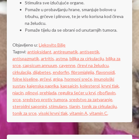
Stimulira sve izlučujuće organe.
Pomaže u probavljanju hrane, smanjuje bolove u
trbuhu, grčeve i plinove, te je vrlo korisna kod čireva
na želudcu.
Pomaže tijelu da se obrani od unutarnjih tumora.
Objavljeno u:
Ljekovito Bilje
Tagovi:
antioksidant,
antireumatik,
antiseptik,
antispazmatik,
artritis,
astma,
biljka za cirkulaciju,
biljka za
srce,
capsicum annuum,
cayenne,
čirevi na želudcu,
cirkulacija,
dijabetes,
endorfin,
fibromialgija,
flavonoidi,
folne kiseline,
grčevi,
gripa,
hormoni sreće,
imunološki
sustav,
kajenska paprika,
kapsaicin,
kolesterol,
krvni tlak,
niacin,
plinovi,
prehlada,
regulira šećer u krvi,
riboflavin,
srce,
sredstvo protiv tumora,
sredstvo za zatvaranje,
steroidni saponini,
stimulans,
tianin,
tonik za cirkulaciju,
tonik za srce,
visoki krvni tlak,
vitamin A,
vitamin C,