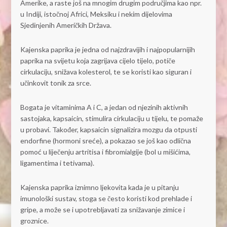
Amerike, a raste još na mnogim drugim područjima kao npr.
u Indiji, istočnoj Africi, Meksiku i nekim dijelovima
Sjedinjenih Američkih Država.
Kajenska paprika je jedna od najzdravijih i najpopularnijih
paprika na svijetu koja zagrijava cijelo tijelo, potiče
cirkulaciju, snižava kolesterol, te se koristi kao siguran i
učinkovit tonik za srce.
Bogata je vitaminima A i C, a jedan od njezinih aktivnih
sastojaka, kapsaicin, stimulira cirkulaciju u tijelu, te pomaže
u probavi. Također, kapsaicin signalizira mozgu da otpusti
endorfine (hormoni sreće), a pokazao se još kao odlična
pomoć u liječenju artritisa i fibromialgije (bol u mišićima,
ligamentima i tetivama).
Kajenska paprika iznimno ljekovita kada je u pitanju
imunološki sustav, stoga se često koristi kod prehlade i
gripe, a može se i upotrebljavati za snižavanje zimice i
groznice.