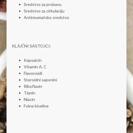
Sredstvo za probavu
Sredstvo za cirkulaciju
Antireumatsko sredstvo
KLJUČNI SASTOJCI:
Kapsaicin
Vitamin A, C
Flavonoidi
Steroidni saponini
Riboflavin
Tianin
Niacin
Folne kiseline