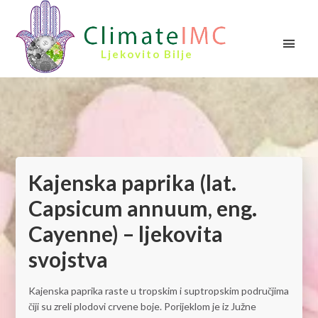
Ljekovito Bilje
Kajenska paprika (lat.
Capsicum annuum, eng.
Cayenne) – ljekovita
svojstva
Kajenska paprika raste u tropskim i suptropskim područjima
čiji su zreli plodovi crvene boje. Porijeklom je iz Južne