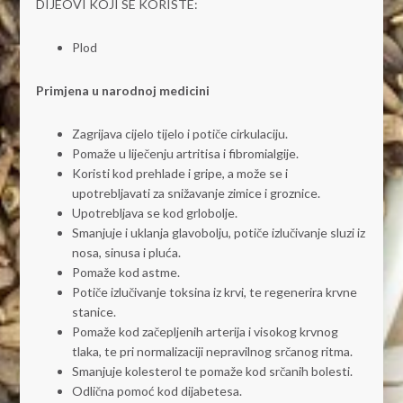
DIJEOVI KOJI SE KORISTE:
Plod
Primjena u narodnoj medicini
Zagrijava cijelo tijelo i potiče cirkulaciju.
Pomaže u liječenju artritisa i fibromialgije.
Koristi kod prehlade i gripe, a može se i
upotrebljavati za snižavanje zimice i groznice.
Upotrebljava se kod grlobolje.
Smanjuje i uklanja glavobolju, potiče izlučivanje sluzi iz
nosa, sinusa i pluća.
Pomaže kod astme.
Potiče izlučivanje toksina iz krvi, te regenerira krvne
stanice.
Pomaže kod začepljenih arterija i visokog krvnog
tlaka, te pri normalizaciji nepravilnog srčanog ritma.
Smanjuje kolesterol te pomaže kod srčanih bolesti.
Odlična pomoć kod dijabetesa.