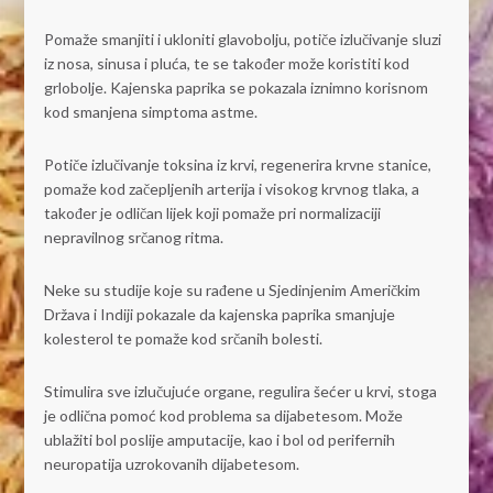
Pomaže smanjiti i ukloniti glavobolju, potiče izlučivanje sluzi
iz nosa, sinusa i pluća, te se također može koristiti kod
grlobolje. Kajenska paprika se pokazala iznimno korisnom
kod smanjena simptoma astme.
Potiče izlučivanje toksina iz krvi, regenerira krvne stanice,
pomaže kod začepljenih arterija i visokog krvnog tlaka, a
također je odličan lijek koji pomaže pri normalizaciji
nepravilnog srčanog ritma.
Neke su studije koje su rađene u Sjedinjenim Američkim
Država i Indiji pokazale da kajenska paprika smanjuje
kolesterol te pomaže kod srčanih bolesti.
Stimulira sve izlučujuće organe, regulira šećer u krvi, stoga
je odlična pomoć kod problema sa dijabetesom. Može
ublažiti bol poslije amputacije, kao i bol od perifernih
neuropatija uzrokovanih dijabetesom.