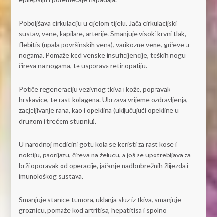
Poboljšava cirkulaciju u cijelom tijelu. Jača cirkulacijski
sustav, vene, kapilare, arterije. Smanjuje visoki krvni tlak,
flebitis (upala površinskih vena), varikozne vene, grčeve u
nogama. Pomaže kod venske insuficijencije, teških nogu,
čireva na nogama, te usporava retinopatiju.
Potiče regeneraciju vezivnog tkiva i kože, popravak
hrskavice, te rast kolagena. Ubrzava vrijeme ozdravljenja,
zacjeljivanje rana, kao i opeklina (uključujući opekline u
drugom i trećem stupnju).
U narodnoj medicini gotu kola se koristi za rast kose i
noktiju, psorijazu, čireva na želucu, a još se upotrebljava za
brži oporavak od operacije, jačanje nadbubrežnih žlijezda i
imunološkog sustava.
Smanjuje stanice tumora, uklanja sluz iz tkiva, smanjuje
groznicu, pomaže kod artritisa, hepatitisa i spolno