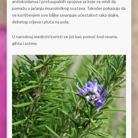
antioksidansa i protuupalnih spojeva za koje se misli da
pomažu u jačanju imunološkog sustava. Također pokazuju da
se korištenjem ove biljke smanjuje učestalost raka dojke,
debelog crijeva i pluća na pola.
U narodnoj medicini koristi se još kao pomoć kod reume,
gihta i astme.