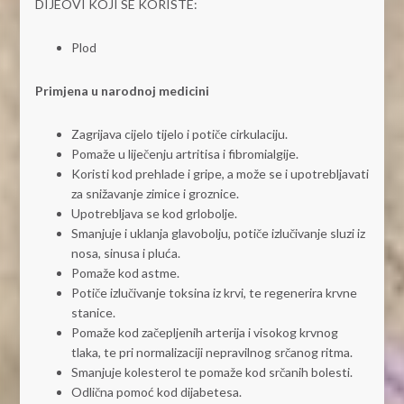
DIJEOVI KOJI SE KORISTE:
Plod
Primjena u narodnoj medicini
Zagrijava cijelo tijelo i potiče cirkulaciju.
Pomaže u liječenju artritisa i fibromialgije.
Koristi kod prehlade i gripe, a može se i upotrebljavati
za snižavanje zimice i groznice.
Upotrebljava se kod grlobolje.
Smanjuje i uklanja glavobolju, potiče izlučivanje sluzi iz
nosa, sinusa i pluća.
Pomaže kod astme.
Potiče izlučivanje toksina iz krvi, te regenerira krvne
stanice.
Pomaže kod začepljenih arterija i visokog krvnog
tlaka, te pri normalizaciji nepravilnog srčanog ritma.
Smanjuje kolesterol te pomaže kod srčanih bolesti.
Odlična pomoć kod dijabetesa.