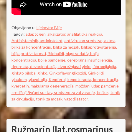
Objavljeno u:
Ljekovito Bilje
Tagovi:
adaptogen,
alkalizator,
anafilatička reakcija,
Antihistaminik,
antioksidant,
antivirusno sredstvo,
astma,
biljka za koncentraciju,
biljka za mozak,
biljkaprotivstarenja,
biljkaprotivstarosti,
Bilobalidi,
blagi sedativ,
bolja
koncentracija,
bolje pamćenje,
cerebralna insuficijencija,
depresija,
dezorijentacija,
dvorežnjasti ginko,
fibromijalgija,
ginkgo biloba,
ginko,
Ginkoflavonglikozidi,
Ginkolidi,
glaukom,
glavobolja,
Kemferol,
kemoterapija,
koncentracija,
kvercetin,
makularna degeneracija,
moždani udar,
pamćenje,
središnji živčani sustav,
sredstvo za zatvaranje,
tinitus,
tonik
za cirkulaciju,
tonik za mozak,
vazodilatator,
Ružmarin (lat.rosmarinus