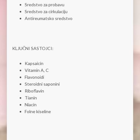
Sredstvo za probavu
Sredstvo za cirkulaciju
Antireumatsko sredstvo
KLJUČNI SASTOJCI:
Kapsaicin
Vitamin A, C
Flavonoidi
Steroidni saponini
Riboflavin
Tianin
Niacin
Folne kiseline