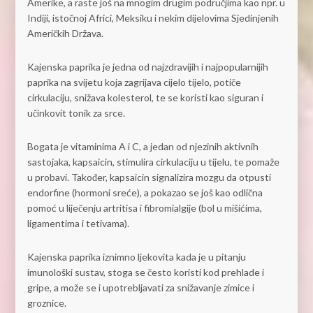
Amerike, a raste još na mnogim drugim područjima kao npr. u
Indiji, istočnoj Africi, Meksiku i nekim dijelovima Sjedinjenih
Američkih Država.
Kajenska paprika je jedna od najzdravijih i najpopularnijih
paprika na svijetu koja zagrijava cijelo tijelo, potiče
cirkulaciju, snižava kolesterol, te se koristi kao siguran i
učinkovit tonik za srce.
Bogata je vitaminima A i C, a jedan od njezinih aktivnih
sastojaka, kapsaicin, stimulira cirkulaciju u tijelu, te pomaže
u probavi. Također, kapsaicin signalizira mozgu da otpusti
endorfine (hormoni sreće), a pokazao se još kao odlična
pomoć u liječenju artritisa i fibromialgije (bol u mišićima,
ligamentima i tetivama).
Kajenska paprika iznimno ljekovita kada je u pitanju
imunološki sustav, stoga se često koristi kod prehlade i
gripe, a može se i upotrebljavati za snižavanje zimice i
groznice.