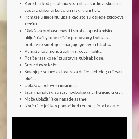
Koristan kod problema vezanih za kardiovaskularni
sustav, slabu cirkulaciju i niski krvni tlak.
Pomaže u liječenju upala kao što su ozljede zglobova i
artritis.
Olakšava probavu masti i škroba, opušta mišiće,
uključujući glatke mišiće probavnog trakta za
probavne smetnje, smanjuje grčeve u trbuhu.
Pomaže kod menstrualnih grčeva i kolika.
Potiče rast kose i zaustavlja gubitak kose.
Štiti od raka kože.
Smanjuje se učestalost raka dojke, debelog crijeva i
pluća.
Ublažava bolove u mišićima.
Jača imunološki sustav i poboljšava cirkulaciju u krvi.
Može ublažiti jake napade astme.
Koristi se još kao pomoć kod reume, gihta i astme.