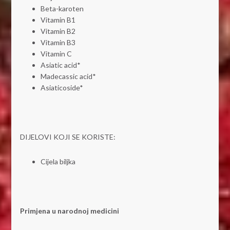
Beta-karoten
Vitamin B1
Vitamin B2
Vitamin B3
Vitamin C
Asiatic acid*
Madecassic acid*
Asiaticoside*
DIJELOVI KOJI SE KORISTE:
Cijela biljka
Primjena u narodnoj medicini