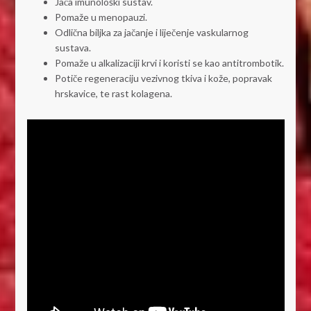
Jača imunološki sustav.
Pomaže u menopauzi.
Odlična biljka za jačanje i liječenje vaskularnog
sustava.
Pomaže u alkalizaciji krvi i koristi se kao antitrombotik.
Potiče regeneraciju vezivnog tkiva i kože, popravak
hrskavice, te rast kolagena.