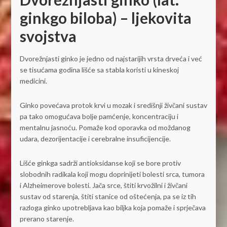
ginkgo biloba) – ljekovita
svojstva
Dvorežnjasti ginko je jedno od najstarijih vrsta drveća i već
se tisućama godina lišće sa stabla koristi u kineskoj
medicini.
Ginko povećava protok krvi u mozak i središnji živčani sustav
pa tako omogućava bolje pamćenje, koncentraciju i
mentalnu jasnoću. Pomaže kod oporavka od moždanog
udara, dezorijentacije i cerebralne insuficijencije.
Lišće ginkga sadrži antioksidanse koji se bore protiv
slobodnih radikala koji mogu doprinijeti bolesti srca, tumora
i Alzheimerove bolesti. Jača srce, štiti krvožilni i živčani
sustav od starenja, štiti stanice od oštećenja, pa se iz tih
razloga ginko upotrebljava kao biljka koja pomaže i sprječava
prerano starenje.