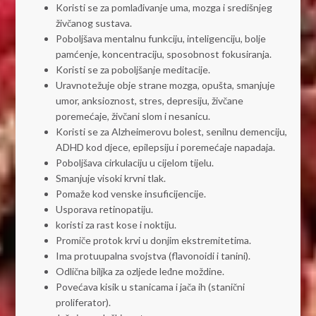
Koristi se za pomlađivanje uma, mozga i središnjeg
živčanog sustava.
Poboljšava mentalnu funkciju, inteligenciju, bolje
pamćenje, koncentraciju, sposobnost fokusiranja.
Koristi se za poboljšanje meditacije.
Uravnotežuje obje strane mozga, opušta, smanjuje
umor, anksioznost, stres, depresiju, živčane
poremećaje, živčani slom i nesanicu.
Koristi se za Alzheimerovu bolest, senilnu demenciju,
ADHD kod djece, epilepsiju i poremećaje napadaja.
Poboljšava cirkulaciju u cijelom tijelu.
Smanjuje visoki krvni tlak.
Pomaže kod venske insuficijencije.
Usporava retinopatiju.
koristi za rast kose i noktiju.
Promiče protok krvi u donjim ekstremitetima.
Ima protuupalna svojstva (flavonoidi i tanini).
Odlična biljka za ozljede leđne moždine.
Povećava kisik u stanicama i jača ih (stanični
proliferator).