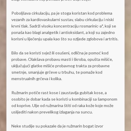
Poboljšava cirkulaciju, pa je stoga koristan kod problema
vezanih za kardiovaskularni sustav, slabu cirkulaciju i niski
krvni tlak. Sadrži visoku koncentraciju rosmarinic-a*, koji se
ponaša kao blagi analgetik i antioksidant, a koji su zajedno
korisni u liječenju upala kao što su ozljede zglobova i artritis.
Bilo da se koristi svjež ili osušeni, odlična je pomoć kod
probave. Olakšava probavu masti i škroba, opušta mišiće,
uključujući glatke mišiće probavnog trakta za probavne
smetnje, smanjuje grčeve u trbuhu, te pomaže kod
menstrualnih grčeva i kolika.
Ružmarin potiče rast kose i zaustavlja gubitak kose, a
osobito je dobar kada se koristi u kombinaciji sa šamponom
od koprive. Ulje od ružmarina štiti od raka kože koje može
uslijediti nakon prevelikog izlaganja na suncu.
Neke studije su pokazale da je ružmarin bogat izvor