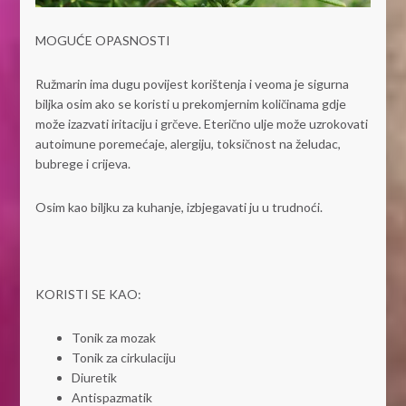
MOGUĆE OPASNOSTI
Ružmarin ima dugu povijest korištenja i veoma je sigurna
biljka osim ako se koristi u prekomjernim količinama gdje
može izazvati iritaciju i grčeve. Eterično ulje može uzrokovati
autoimune poremećaje, alergiju, toksičnost na želudac,
bubrege i crijeva.
Osim kao biljku za kuhanje, izbjegavati ju u trudnoći.
KORISTI SE KAO:
Tonik za mozak
Tonik za cirkulaciju
Diuretik
Antispazmatik