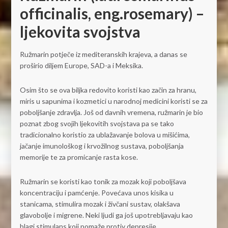
officinalis, eng.rosemary) –
ljekovita svojstva
Ružmarin potječe iz mediteranskih krajeva, a danas se
proširio diljem Europe, SAD-a i Meksika.
Osim što se ova biljka redovito koristi kao začin za hranu,
miris u sapunima i kozmetici u narodnoj medicini koristi se za
poboljšanje zdravlja. Još od davnih vremena, ružmarin je bio
poznat zbog svojih ljekovitih svojstava pa se tako
tradicionalno koristio za ublažavanje bolova u mišićima,
jačanje imunološkog i krvožilnog sustava, poboljšanja
memorije te za promicanje rasta kose.
Ružmarin se koristi kao tonik za mozak koji poboljšava
koncentraciju i pamćenje. Povećava unos kisika u
stanicama, stimulira mozak i živčani sustav, olakšava
glavobolje i migrene. Neki ljudi ga još upotrebljavaju kao
blagi stimulans koji pomaže protiv depresije.