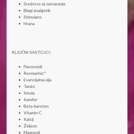
Sredstvo za zatvaranje
Blagi analgetik
Stimulans
Hrana
KLJUČNI SASTOJCI:
Flavonoidi
Rosmarinic*
Esencijalna ulja
Tanini
Smola
Kamfor
Beta-karoten
Vitamin C
Kalcij
Željezo
Magnezij