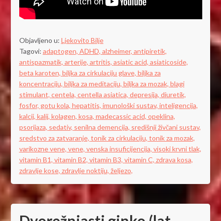
Objavljeno u:
Ljekovito Bilje
Tagovi:
adaptogen,
ADHD,
alzheimer,
antipiretik,
antispazmatik,
arterije,
artritis,
asiatic acid,
asiaticoside,
beta karoten,
biljka za cirkulaciju glave,
biljka za
koncentraciju,
biljka za meditaciju,
biljka za mozak,
blagi
stimulant,
centela,
centella asiatica,
depresija,
diuretik,
fosfor,
gotu kola,
hepatitis,
imunološki sustav,
inteligencija,
kalcij,
kalij,
kolagen,
kosa,
madecassic acid,
opeklina,
psorijaza,
sedativ,
senilna demencija,
središnji živčani sustav,
sredstvo za zatvaranje,
tonik za cirkulaciju,
tonik za mozak,
varikozne vene,
vene,
venska insuficijencija,
visoki krvni tlak,
vitamin B1,
vitamin B2,
vitamin B3,
vitamin C,
zdrava kosa,
zdravlje kose,
zdravlje noktiju,
željezo,
Dvorežnjasti ginko (lat.