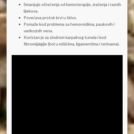
Smanjuje oštećenja od kemoterapije, zračenja i raznih
lijekova.
Povećava protok krvi u tkivo.
Pomaže kod problema sa hemoroidima, paukovih i
varikoznih vena.
Koristan je za sindrom karpalnog tunela i kod
fibromijalgije (bol u mišićima, ligamentima i tetivama).