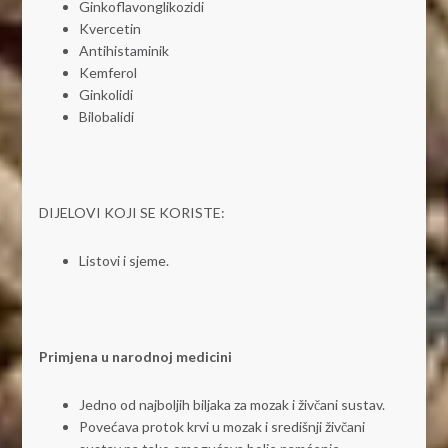
Ginkoflavonglikozidi
Kvercetin
Antihistaminik
Kemferol
Ginkolidi
Bilobalidi
DIJELOVI KOJI SE KORISTE:
Listovi i sjeme.
Primjena u narodnoj medicini
Jedno od najboljih biljaka za mozak i živčani sustav.
Povećava protok krvi u mozak i središnji živčani