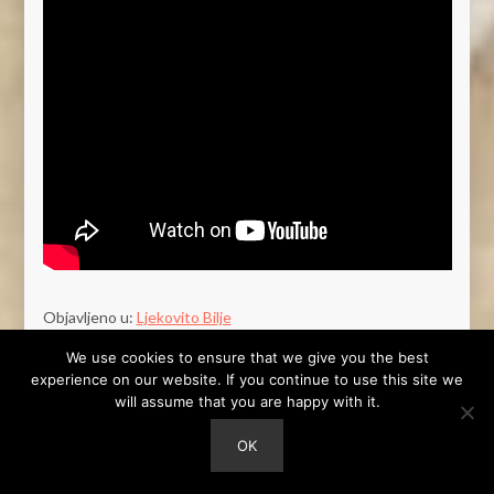
Objavljeno u:
Ljekovito Bilje
Tagovi:
analgetik,
antispazmatik,
artritis,
beta karoten,
bolja
We use cookies to ensure that we give you the best
koncentracija,
bolje pamćenje,
cirkulacija,
cirkulacija glave,
experience on our website. If you continue to use this site we
diuretik,
esencijalna ulja,
flavonoidi,
glavobolja,
grčevi mišića,
will assume that you are happy with it.
kalcij,
kamfor,
kolike,
loša cirkulacija,
loša probava,
magnezij,
menstrualni grčevi,
migrena,
miris u sapunima,
mozak,
protiv
OK
opadanja kose,
rosemary,
rosmarinic,
rosmarinus officinalis,
ružmarin,
slaba cirkulacija,
smola,
sredstvo za zatvaranje,