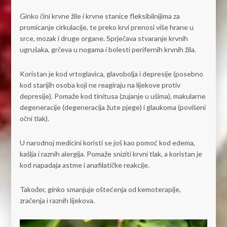
Ginko čini krvne žile i krvne stanice fleksibilnijima za
promicanje cirkulacije, te preko krvi prenosi više hrane u
srce, mozak i druge organe. Sprječava stvaranje krvnih
ugrušaka, grčeva u nogama i bolesti perifernih krvnih žila.
Koristan je kod vrtoglavica, glavobolja i depresije (posebno
kod starijih osoba koji ne reagiraju na lijekove protiv
depresije). Pomaže kod tinitusa (zujanje u ušima), makularne
degeneracije (degeneracija žute pjege) i glaukoma (povišeni
očni tlak).
U narodnoj medicini koristi se još kao pomoć kod edema,
kašlja i raznih alergija. Pomaže sniziti krvni tlak, a koristan je
kod napadaja astme i anafilatičke reakcije.
Također, ginko smanjuje oštećenja od kemoterapije,
zračenja i raznih lijekova.