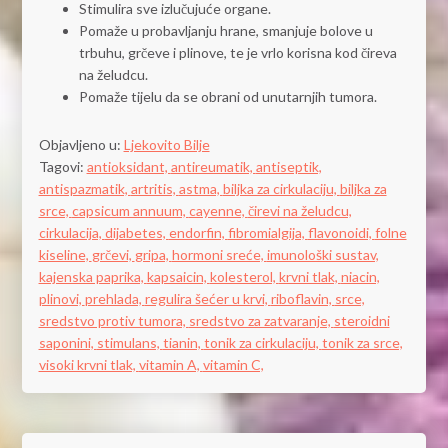
Stimulira sve izlučujuće organe.
Pomaže u probavljanju hrane, smanjuje bolove u
trbuhu, grčeve i plinove, te je vrlo korisna kod čireva
na želudcu.
Pomaže tijelu da se obrani od unutarnjih tumora.
Objavljeno u:
Ljekovito Bilje
Tagovi:
antioksidant,
antireumatik,
antiseptik,
antispazmatik,
artritis,
astma,
biljka za cirkulaciju,
biljka za
srce,
capsicum annuum,
cayenne,
čirevi na želudcu,
cirkulacija,
dijabetes,
endorfin,
fibromialgija,
flavonoidi,
folne
kiseline,
grčevi,
gripa,
hormoni sreće,
imunološki sustav,
kajenska paprika,
kapsaicin,
kolesterol,
krvni tlak,
niacin,
plinovi,
prehlada,
regulira šećer u krvi,
riboflavin,
srce,
sredstvo protiv tumora,
sredstvo za zatvaranje,
steroidni
saponini,
stimulans,
tianin,
tonik za cirkulaciju,
tonik za srce,
visoki krvni tlak,
vitamin A,
vitamin C,