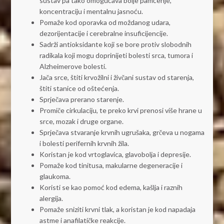
sustav pa tako omogućava bolje pamćenje,
koncentraciju i mentalnu jasnoću.
Pomaže kod oporavka od moždanog udara,
dezorijentacije i cerebralne insuficijencije.
Sadrži antioksidante koji se bore protiv slobodnih
radikala koji mogu doprinijeti bolesti srca, tumora i
Alzheimerove bolesti.
Jača srce, štiti krvožilni i živčani sustav od starenja,
štiti stanice od oštećenja.
Sprječava prerano starenje.
Promiče cirkulaciju, te preko krvi prenosi više hrane u
srce, mozak i druge organe.
Sprječava stvaranje krvnih ugrušaka, grčeva u nogama
i bolesti perifernih krvnih žila.
Koristan je kod vrtoglavica, glavobolja i depresije.
Pomaže kod tinitusa, makularne degeneracije i
glaukoma.
Koristi se kao pomoć kod edema, kašlja i raznih
alergija.
Pomaže sniziti krvni tlak, a koristan je kod napadaja
astme i anafilatičke reakcije.