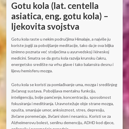
Gotu kola (lat. centella
asiatica, eng. gotu kola) –
ljekovita svojstva
Gotu kola raste u nekim područjima Himalaje, a najviše ju
koriste jogiji za poboljšanje meditacije, tako da je ova biljka
iznimno poznata već stoljećima u ayurvedskoj i kineskoj
medicini. Smatra se da gotu kola razvija krunsku čakru,
energetsko središte na vrhu glave i tako balansira desnu i
lijevu hemisferu mozga.
Gotu kola se koristi za pomlađivanje uma, mozga i središnjeg
živčanog sustava. Poboljšava mentalnu funkciju,
inteligenciju, bolje pamćenje, koncentraciju, sposobnost
fokusiranja i meditiranja. Uravnotežuje obje strane mozga,
opušta, smanjuje umor, anksioznost, stres, depresiju,
živčane poremećaje, živčani slom i nesanicu. Koristi se za
Alzheimerovu bolest, senilnu demenciju, ADHD kod djece,
epilepsiju i poremećaje napadaja.