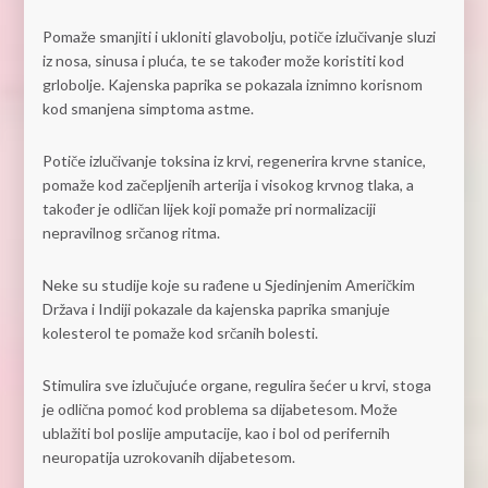
Pomaže smanjiti i ukloniti glavobolju, potiče izlučivanje sluzi
iz nosa, sinusa i pluća, te se također može koristiti kod
grlobolje. Kajenska paprika se pokazala iznimno korisnom
kod smanjena simptoma astme.
Potiče izlučivanje toksina iz krvi, regenerira krvne stanice,
pomaže kod začepljenih arterija i visokog krvnog tlaka, a
također je odličan lijek koji pomaže pri normalizaciji
nepravilnog srčanog ritma.
Neke su studije koje su rađene u Sjedinjenim Američkim
Država i Indiji pokazale da kajenska paprika smanjuje
kolesterol te pomaže kod srčanih bolesti.
Stimulira sve izlučujuće organe, regulira šećer u krvi, stoga
je odlična pomoć kod problema sa dijabetesom. Može
ublažiti bol poslije amputacije, kao i bol od perifernih
neuropatija uzrokovanih dijabetesom.