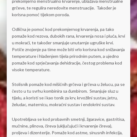
prekomjerno menstrualno krvarenje, ublažava menstrualne
grčeve, te regulira neredovite menstruacije. Također je
korisna pomoć tijekom poroda.
Odlična je pomoć kod prekomjernog krvarenja, pa tako
pomaže kod rezova, dubokih rana, krvarenja nosa i pluća, krvi
u mokraći, te također smanjuje unutarnje ugruške krvi.
Potiče znojenje pa time može biti vrlo korisna kod snižavanja
temperature i hlađenjem tijela prirodnim putem, a ujedno
pomaže kod sprječavanja dehidracije, čestog problema kod
visoke temperature.
Stolisnik pomaže kod mišićnih grčeva i grčeva u želucu, pa se
često u tu svrhu kombinira sa đumbirom. Smanjuje sluz u
tijelu, a koristi se i kao tonik za krv, krvožilni sustav, jetru,
želudac, maternicu, mokraćni sustav i endokrini sustav.
Upotrebljava se kod probavnih smetnji, žgaravice, gastritisa,
mučnine, plinova, čireva (uključujući i krvarenje čireva),
proljeva i dizenterije. Pomaže kod astme, sinusnih infekcija,