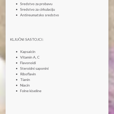
Sredstvo za probavu
Sredstvo za cirkulaciju
Antireumatsko sredstvo
KLJUČNI SASTOJCI:
Kapsaicin
Vitamin A, C
Flavonoidi
Steroidni saponini
Riboflavin
Tianin
Niacin
Folne kiseline