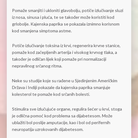
Pomaže smanjiti i ukloniti glavobolju, potiče izlučivanje sluzi
iz nosa, sinusa i pluća, te se također može koristiti kod
grlobolje. Kajenska paprika se pokazala iznimno korisnom
kod smanjena simptoma astme.
Potiče izlučivanje toksina iz krvi, regenerira krvne stanice,
pomaže kod začepljenih arterija i visokog krvnog tlaka, a
također je odličan lijek koji pomaže pri normalizaciji
nepravilnog srčanog ritma.
Neke su studije koje su rađene u Sjedinjenim Američkim
Država i Indiji pokazale da kajenska paprika smanjuje
kolesterol te pomaže kod srčanih bolesti.
Stimulira sve izlučujuće organe, regulira šećer u krvi, stoga
je odlična pomoć kod problema sa dijabetesom. Može
ublažiti bol poslije amputacije, kao i bol od perifernih
neuropatija uzrokovanih dijabetesom.