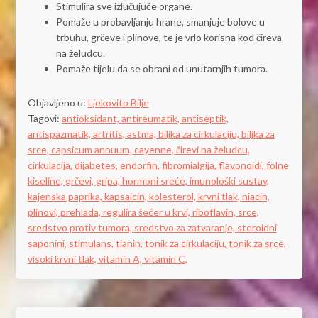
Stimulira sve izlučujuće organe.
Pomaže u probavljanju hrane, smanjuje bolove u
trbuhu, grčeve i plinove, te je vrlo korisna kod čireva
na želudcu.
Pomaže tijelu da se obrani od unutarnjih tumora.
Objavljeno u:
Ljekovito Bilje
Tagovi:
antioksidant,
antireumatik,
antiseptik,
antispazmatik,
artritis,
astma,
biljka za cirkulaciju,
biljka za
srce,
capsicum annuum,
cayenne,
čirevi na želudcu,
cirkulacija,
dijabetes,
endorfin,
fibromialgija,
flavonoidi,
folne
kiseline,
grčevi,
gripa,
hormoni sreće,
imunološki sustav,
kajenska paprika,
kapsaicin,
kolesterol,
krvni tlak,
niacin,
plinovi,
prehlada,
regulira šećer u krvi,
riboflavin,
srce,
sredstvo protiv tumora,
sredstvo za zatvaranje,
steroidni
saponini,
stimulans,
tianin,
tonik za cirkulaciju,
tonik za srce,
visoki krvni tlak,
vitamin A,
vitamin C,