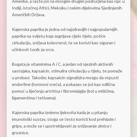
Amerike, a raste još na mnogim drugim područjima kao npr. u
Indiji, istočnoj Africi, Meksiku i nekim dijelovima Sjedinjenih
Američkih Država.
Kajenska paprika je jedna od najzdravijih i najpopularnijih
paprika na svijetu koja zagrijava cijelo tijelo, potiče
cirkulaciju, snižava kolesterol, te se koristi kao siguran i
učinkovit tonik za srce.
Bogata je vitaminima A i C, a jedan od njezinih aktivnih
sastojaka, kapsaicin, stimulira cirkulaciju u tijelu, te pomaže
u probavi. Također, kapsaicin signalizira mozgu da otpusti
endorfine (hormoni sreće), a pokazao se još kao odlična
pomoć u liječenju artritisa i fibromialgije (bol u mišićima,
ligamentima i tetivama).
Kajenska paprika iznimno ljekovita kada je u pitanju
imunološki sustav, stoga se često koristi kod prehlade i
gripe, a može se i upotrebljavati za snižavanje zimice i
groznice.