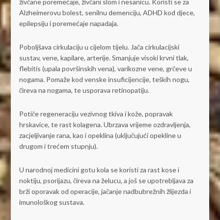
živčane poremećaje, živčani slom i nesanicu. Koristi se za
Alzheimerovu bolest, senilnu demenciju, ADHD kod djece,
epilepsiju i poremećaje napadaja.
Poboljšava cirkulaciju u cijelom tijelu. Jača cirkulacijski
sustav, vene, kapilare, arterije. Smanjuje visoki krvni tlak,
flebitis (upala površinskih vena), varikozne vene, grčeve u
nogama. Pomaže kod venske insuficijencije, teških nogu,
čireva na nogama, te usporava retinopatiju.
Potiče regeneraciju vezivnog tkiva i kože, popravak
hrskavice, te rast kolagena. Ubrzava vrijeme ozdravljenja,
zacjeljivanje rana, kao i opeklina (uključujući opekline u
drugom i trećem stupnju).
U narodnoj medicini gotu kola se koristi za rast kose i
noktiju, psorijazu, čireva na želucu, a još se upotrebljava za
brži oporavak od operacije, jačanje nadbubrežnih žlijezda i
imunološkog sustava.