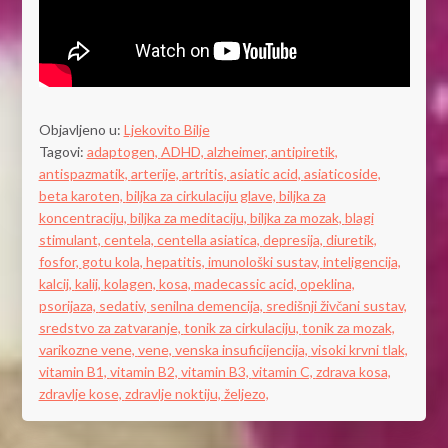
Objavljeno u:
Ljekovito Bilje
Tagovi:
adaptogen,
ADHD,
alzheimer,
antipiretik,
antispazmatik,
arterije,
artritis,
asiatic acid,
asiaticoside,
beta karoten,
biljka za cirkulaciju glave,
biljka za
koncentraciju,
biljka za meditaciju,
biljka za mozak,
blagi
stimulant,
centela,
centella asiatica,
depresija,
diuretik,
fosfor,
gotu kola,
hepatitis,
imunološki sustav,
inteligencija,
kalcij,
kalij,
kolagen,
kosa,
madecassic acid,
opeklina,
psorijaza,
sedativ,
senilna demencija,
središnji živčani sustav,
sredstvo za zatvaranje,
tonik za cirkulaciju,
tonik za mozak,
varikozne vene,
vene,
venska insuficijencija,
visoki krvni tlak,
vitamin B1,
vitamin B2,
vitamin B3,
vitamin C,
zdrava kosa,
zdravlje kose,
zdravlje noktiju,
željezo,