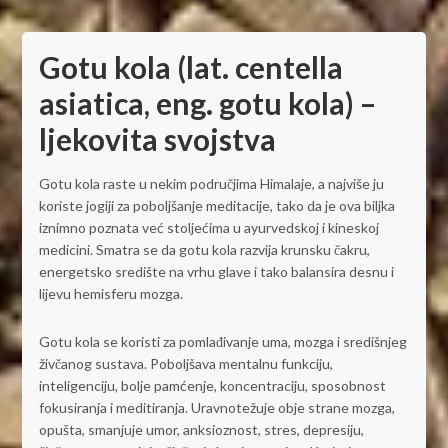
Gotu kola (lat. centella
asiatica, eng. gotu kola) –
ljekovita svojstva
Gotu kola raste u nekim područjima Himalaje, a najviše ju
koriste jogiji za poboljšanje meditacije, tako da je ova biljka
iznimno poznata već stoljećima u ayurvedskoj i kineskoj
medicini. Smatra se da gotu kola razvija krunsku čakru,
energetsko središte na vrhu glave i tako balansira desnu i
lijevu hemisferu mozga.
Gotu kola se koristi za pomlađivanje uma, mozga i središnjeg
živčanog sustava. Poboljšava mentalnu funkciju,
inteligenciju, bolje pamćenje, koncentraciju, sposobnost
fokusiranja i meditiranja. Uravnotežuje obje strane mozga,
opušta, smanjuje umor, anksioznost, stres, depresiju,