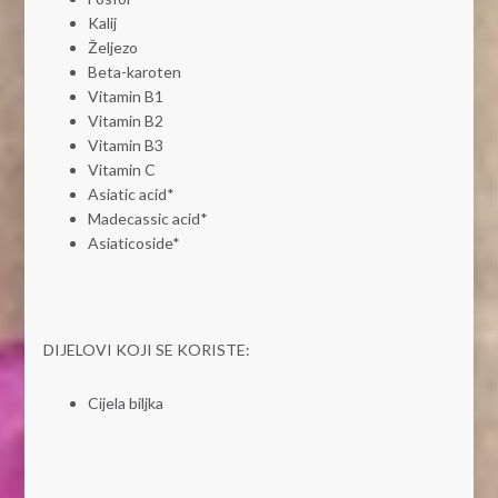
Kalij
Željezo
Beta-karoten
Vitamin B1
Vitamin B2
Vitamin B3
Vitamin C
Asiatic acid*
Madecassic acid*
Asiaticoside*
DIJELOVI KOJI SE KORISTE:
Cijela biljka