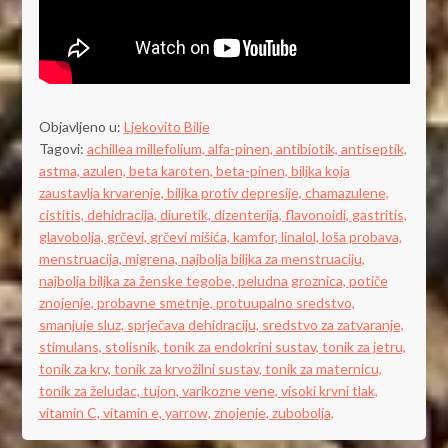
Objavljeno u:
Ljekovito Bilje
Tagovi:
achillea millefolium,
alfa-pinen,
antibiotik,
antiseptik,
astma,
azulen,
beta karoten,
beta-pinen,
biljka koja
zaustavlja krvarenje,
biljka protiv depresije,
chamazulene,
cistitis,
dehidracija,
diuretik,
dizenterija,
flavonoidi,
gastritis,
glavobolja,
grčevi,
grčevi mišića,
kamfor,
linalol,
loša probava,
menstruacija,
migrena,
najbolja biljka za menstruaciju,
najbolja biljka za ženske tegobe,
peludna groznica,
potiče
znojenje,
probavne smetnje,
protuupalno sredstvo,
smanjuje sluz,
sprječava dehidraciju,
sredstvo za zatvaranje,
stimulans,
stolisnik,
tonik za endokrini sustav,
tonik za jetru,
tonik za krv,
tonik za krvožilni sustav,
tonik za maternicu,
tonik za želudac,
tujon,
varikozne vene,
visoki krvni tlak,
vitamin C,
vitamin e,
yarrow,
znojenje,
zubobolja,