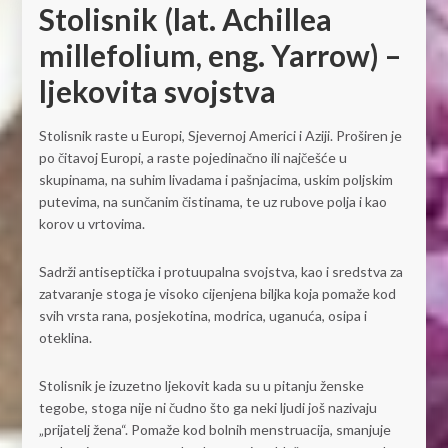
Stolisnik (lat. Achillea
millefolium, eng. Yarrow) –
ljekovita svojstva
Stolisnik raste u Europi, Sjevernoj Americi i Aziji. Proširen je
po čitavoj Europi, a raste pojedinačno ili najčešće u
skupinama, na suhim livadama i pašnjacima, uskim poljskim
putevima, na sunčanim čistinama, te uz rubove polja i kao
korov u vrtovima.
Sadrži antiseptička i protuupalna svojstva, kao i sredstva za
zatvaranje stoga je visoko cijenjena biljka koja pomaže kod
svih vrsta rana, posjekotina, modrica, uganuća, osipa i
oteklina.
Stolisnik je izuzetno ljekovit kada su u pitanju ženske
tegobe, stoga nije ni čudno što ga neki ljudi još nazivaju
„prijatelj žena“. Pomaže kod bolnih menstruacija, smanjuje