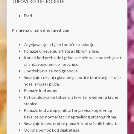
DIJEOVI KOJI SE KORISTE:
Plod
Primjena u narodnoj medicini
Zagrijava cijelo tijelo i potiče cirkulaciju.
Pomaže u liječenju artritisa i fibromialgije.
Koristi kod prehlade i gripe, a može se i upotrebljavati
za snižavanje zimice i groznice.
Upotrebljava se kod grlobolje.
Smanjuje i uklanja glavobolju, potiče izlučivanje sluzi iz
nosa, sinusa i pluća.
Pomaže kod astme.
Potiče izlučivanje toksina iz krvi, te regenerira krvne
stanice.
Pomaže kod začepljenih arterija i visokog krvnog
tlaka, te pri normalizaciji nepravilnog srčanog ritma.
Smanjuje kolesterol te pomaže kod srčanih bolesti.
Odlična pomoć kod dijabetesa.