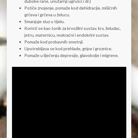
duboke rane, unutarnji ugrušci i dr.)
Potiče znojenje, pomaže kod dehidracije, mišićnih
grčeva i grčeva u želucu.
Smanjuje sluz u tijelu.
Koristi se kao tonik za krvožilni sustav, krv, želudac,
jetru, maternicu, mokraćni i endokrini sustav.
Pomaže kod probavnih smetnji.
Upotrebljava se kod prehlade, gripe i groznice.
Pomaže u liječenju depresije, glavobolje i migrene.