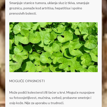
Smanjuje stanice tumora, uklanja sluz iz tkiva, smanjuje
groznicu, pomaže kod artritisa, hepatitisa i spolno
prenosivih bolesti.
MOGUĆE OPASNOSTI
Može podići kolesterol i/ili šećer u krvi. Moguće nuspojave
su fotoosjetljivost, mučnina, svrbež, probavne smetnje i
osip kože. Nije za uporabu u trudnoći.