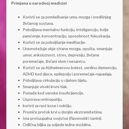
Primjena u narodnoj medicini
Koristi se za pomlađivanje uma, mozga i središnjeg
živčanog sustava.
Poboljšava mentalnu funkciju, inteligenciju, bolje
pamćenje, koncentraciju, sposobnost fokusiranja.
Koristi se za poboljšanje meditacije.
Uravnotežuje obje strane mozga, opušta, smanjuje
umor, anksioznost, stres, depresiju, živčane
poremećaje, živčani slom i nesanicu.
Koristi se za Alzheimerovu bolest, senilnu demenciju,
ADHD kod djece, epilepsiju i poremećaje napadaja.
Poboljšava cirkulaciju u cijelom tijelu.
Smanjuje visoki krvni tlak.
Pomaže kod venske insuficijencije.
Usporava retinopatiju.
koristi za rast kose i noktiju.
Promiče protok krvi u donjim ekstremitetima.
Ima protuupalna svojstva (flavonoidi i tanini).
Odlična biljka za ozljede leđne moždine.