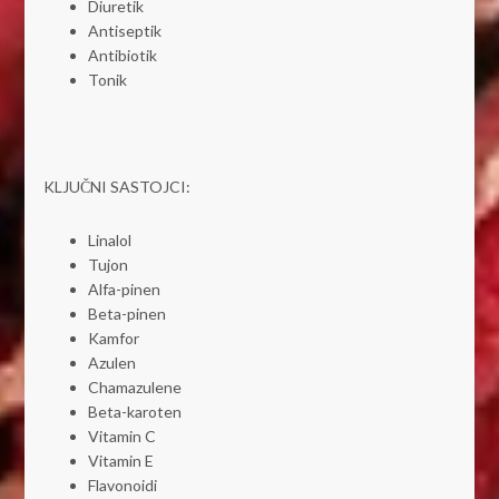
Diuretik
Antiseptik
Antibiotik
Tonik
KLJUČNI SASTOJCI:
Linalol
Tujon
Alfa-pinen
Beta-pinen
Kamfor
Azulen
Chamazulene
Beta-karoten
Vitamin C
Vitamin E
Flavonoidi