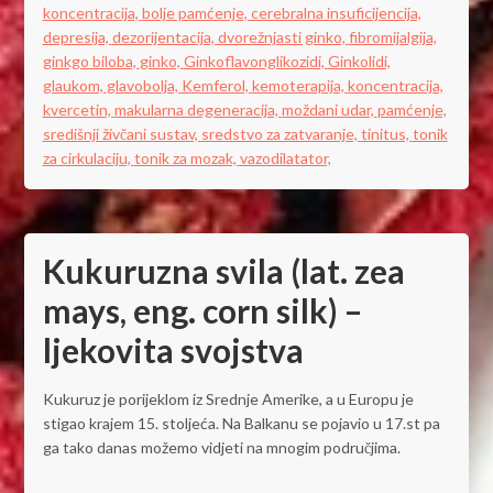
koncentracija,
bolje pamćenje,
cerebralna insuficijencija,
depresija,
dezorijentacija,
dvorežnjasti ginko,
fibromijalgija,
ginkgo biloba,
ginko,
Ginkoflavonglikozidi,
Ginkolidi,
glaukom,
glavobolja,
Kemferol,
kemoterapija,
koncentracija,
kvercetin,
makularna degeneracija,
moždani udar,
pamćenje,
središnji živčani sustav,
sredstvo za zatvaranje,
tinitus,
tonik
za cirkulaciju,
tonik za mozak,
vazodilatator,
Kukuruzna svila (lat. zea
mays, eng. corn silk) –
ljekovita svojstva
Kukuruz je porijeklom iz Srednje Amerike, a u Europu je
stigao krajem 15. stoljeća. Na Balkanu se pojavio u 17.st pa
ga tako danas možemo vidjeti na mnogim područjima.