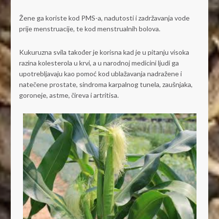
Žene ga koriste kod PMS-a, nadutosti i zadržavanja vode
prije menstruacije, te kod menstrualnih bolova.
Kukuruzna svila također je korisna kad je u pitanju visoka
razina kolesterola u krvi, a u narodnoj medicini ljudi ga
upotrebljavaju kao pomoć kod ublažavanja nadražene i
natečene prostate, sindroma karpalnog tunela, zaušnjaka,
goroneje, astme, čireva i artritisa.