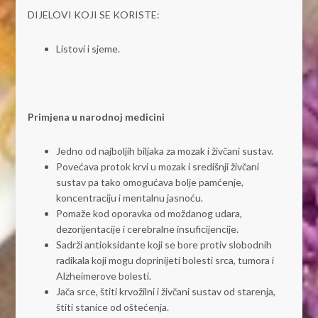
DIJELOVI KOJI SE KORISTE:
Listovi i sjeme.
Primjena u narodnoj medicini
Jedno od najboljih biljaka za mozak i živčani sustav.
Povećava protok krvi u mozak i središnji živčani
sustav pa tako omogućava bolje pamćenje,
koncentraciju i mentalnu jasnoću.
Pomaže kod oporavka od moždanog udara,
dezorijentacije i cerebralne insuficijencije.
Sadrži antioksidante koji se bore protiv slobodnih
radikala koji mogu doprinijeti bolesti srca, tumora i
Alzheimerove bolesti.
Jača srce, štiti krvožilni i živčani sustav od starenja,
štiti stanice od oštećenja.