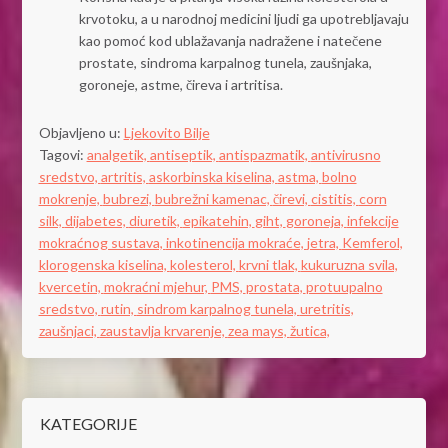
krvotoku, a u narodnoj medicini ljudi ga upotrebljavaju
kao pomoć kod ublažavanja nadražene i natečene
prostate, sindroma karpalnog tunela, zaušnjaka,
goroneje, astme, čireva i artritisa.
Objavljeno u:
Ljekovito Bilje
Tagovi:
analgetik,
antiseptik,
antispazmatik,
antivirusno
sredstvo,
artritis,
askorbinska kiselina,
astma,
bolno
mokrenje,
bubrezi,
bubrežni kamenac,
čirevi,
cistitis,
corn
silk,
dijabetes,
diuretik,
epikatehin,
giht,
goroneja,
infekcije
mokraćnog sustava,
inkotinencija mokraće,
jetra,
Kemferol,
klorogenska kiselina,
kolesterol,
krvni tlak,
kukuruzna svila,
kvercetin,
mokraćni mjehur,
PMS,
prostata,
protuupalno
sredstvo,
rutin,
sindrom karpalnog tunela,
uretritis,
zaušnjaci,
zaustavlja krvarenje,
zea mays,
žutica,
KATEGORIJE