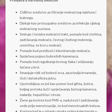
Primjena u narodnoj medicini
Odlično sredstvo za čišćenje mokraćnog mjehura i
bubrega.
Djeluje kao protuupalno sredstvo za infekcije cijelog
mokraćnog sustava.
Smiruje i tonizira mokraćni trakt, pomaže kod cistitisa,
zadržavanja mokraće, čestog i bolnog mokrenja,
uretritisa, te krvi u mokraći.
Pomaže kod pretilosti i inkotinencije mokraće.
Sprječava pojavu bubrežnih kamenaca.
Pomaže kod reguliranja krvnog tlaka i snižavanju
šećera u krvi.
Smanjuje rizik od bolesti srca, zaustavlja krvarenje,
čisti i detoksificira jetru.
Upotrebljava se još kao pomoć kod gihta, žutice,
boljeg protoka žuči i sprječavanja žučnog kamenca,
malarije, hepatitisa i ciroze.
Žene ga koriste kod PMS-a, nadutosti i zadržavanja
vode prije menstruacije, te kod menstrualnih bolova.
Korisna kad je u pitanju visoka razina kolesterola u