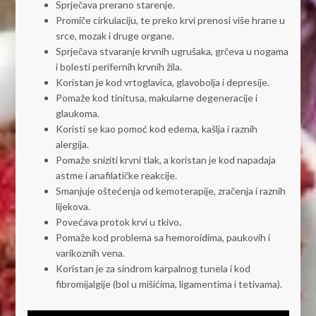
Sprječava prerano starenje.
Promiče cirkulaciju, te preko krvi prenosi više hrane u
srce, mozak i druge organe.
Sprječava stvaranje krvnih ugrušaka, grčeva u nogama
i bolesti perifernih krvnih žila.
Koristan je kod vrtoglavica, glavobolja i depresije.
Pomaže kod tinitusa, makularne degeneracije i
glaukoma.
Koristi se kao pomoć kod edema, kašlja i raznih
alergija.
Pomaže sniziti krvni tlak, a koristan je kod napadaja
astme i anafilatičke reakcije.
Smanjuje oštećenja od kemoterapije, zračenja i raznih
lijekova.
Povećava protok krvi u tkivo.
Pomaže kod problema sa hemoroidima, paukovih i
varikoznih vena.
Koristan je za sindrom karpalnog tunela i kod
fibromijalgije (bol u mišićima, ligamentima i tetivama).