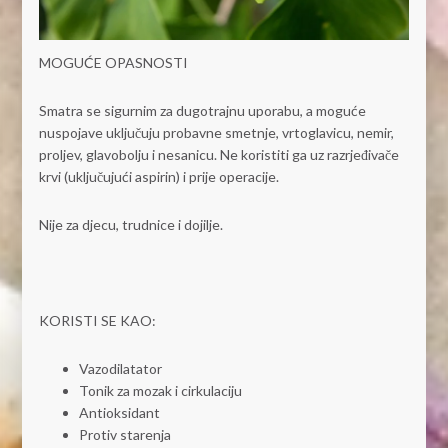
MOGUĆE OPASNOSTI
Smatra se sigurnim za dugotrajnu uporabu, a moguće
nuspojave uključuju probavne smetnje, vrtoglavicu, nemir,
proljev, glavobolju i nesanicu. Ne koristiti ga uz razrjeđivače
krvi (uključujući aspirin) i prije operacije.
Nije za djecu, trudnice i dojilje.
KORISTI SE KAO:
Vazodilatator
Tonik za mozak i cirkulaciju
Antioksidant
Protiv starenja