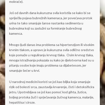
mokraće).
Još od davnih dana kukuruzna svila koristila se kako bi se
spriječila pojava bubrežnih kamenaca, jer povećava protok
urina te tako smanjuje šanse nastanka sedimenta u
bubrezima koji su zaslužni sa formiranje bubrežnog
kamenca.
Mnogo ljudi danas ima problema sa hipertenzijom ili visokim
krvnim tlakom, a upravo je kukuruzna svila odlično sredstvo
koje pomaže u reguliranju krvnog tlaka. Osim krvnog tlaka,
mnoga istraživanja pokazala su kako je djelotvorna kad su u
pitanju osobe koje imaju problema sa dijabetesom, jer
smanjuje šećer u krvi.
U narodnoj medicini koristi se još kao biljka koja smanjuje
rizik od bolesti srca, zaustavlja krvarenje, čisti i detoksificira
jetru. Upotrebljava se još kao pomoć kod gihta, žutice,
boljeg protoka žuči i sprječavanja žučnog kamenca, malarije,
hepatitisa i ciroze.