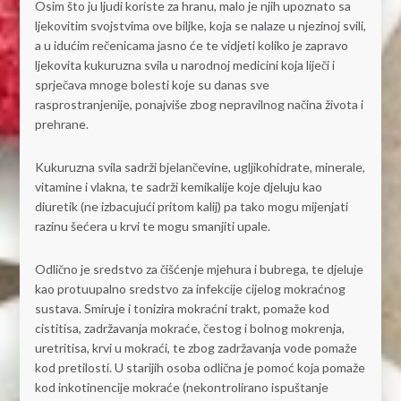
Osim što ju ljudi koriste za hranu, malo je njih upoznato sa
ljekovitim svojstvima ove biljke, koja se nalaze u njezinoj svili,
a u idućim rečenicama jasno će te vidjeti koliko je zapravo
ljekovita kukuruzna svila u narodnoj medicini koja liječi i
sprječava mnoge bolesti koje su danas sve
rasprostranjenije, ponajviše zbog nepravilnog načina života i
prehrane.
Kukuruzna svila sadrži bjelančevine, ugljikohidrate, minerale,
vitamine i vlakna, te sadrži kemikalije koje djeluju kao
diuretik (ne izbacujući pritom kalij) pa tako mogu mijenjati
razinu šećera u krvi te mogu smanjiti upale.
Odlično je sredstvo za čišćenje mjehura i bubrega, te djeluje
kao protuupalno sredstvo za infekcije cijelog mokraćnog
sustava. Smiruje i tonizira mokraćni trakt, pomaže kod
cistitisa, zadržavanja mokraće, čestog i bolnog mokrenja,
uretritisa, krvi u mokraći, te zbog zadržavanja vode pomaže
kod pretilosti. U starijih osoba odlična je pomoć koja pomaže
kod inkotinencije mokraće (nekontrolirano ispuštanje