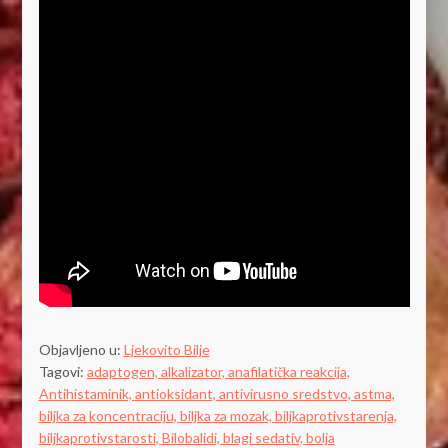
Objavljeno u:
Ljekovito Bilje
Tagovi:
adaptogen,
alkalizator,
anafilatička reakcija,
Antihistaminik,
antioksidant,
antivirusno sredstvo,
astma,
biljka za koncentraciju,
biljka za mozak,
biljkaprotivstarenja,
biljkaprotivstarosti,
Bilobalidi,
blagi sedativ,
bolja