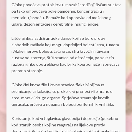
Ginko povećava protok krvi u mozak i središnji živčani sustav
pa tako omogućava bolje pamćenje, koncentraciju i
mentalnu jasnoću. Pomaže kod oporavka od moždanog
udara, dezorijentacije i cerebralne insuficijencije.
Lišće ginkga sadrži antioksidanse koji se bore protiv
slobodnih radikala koji mogu doprinijeti bolesti srca, tumora
i Alzheimerove bolesti. Jača srce, štiti krvožilni i živčani
sustav od starenja, štiti stanice od oštećenja, pa se iz tih
razloga ginko upotrebljava kao biljka koja pomaže i sprječava
prerano starenje.
Ginko čini krvne žile i krvne stanice fleksibilnijima za
promicanje cirkulacije, te preko krvi prenosi više hrane u
srce, mozak i druge organe. Sprječava stvaranje krvnih
ugrušaka, grčeva u nogama i bolesti perifernih krvnih žila.
Koristan je kod vrtoglavica, glavobolja i depresije (posebno
kod starijih osoba koji ne reagiraju na lijekove protiv
depresije). Pomaže kod tinitusa (zujanje u ušima), makularne