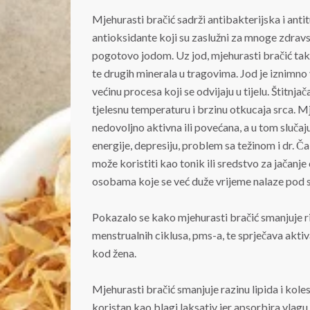
Mjehurasti bračić sadrži antibakterijska i antit
antioksidante koji su zaslužni za mnoge zdravs
pogotovo jodom. Uz jod, mjehurasti bračić takođ
te drugih minerala u tragovima. Jod je iznimno
većinu procesa koji se odvijaju u tijelu. Štitnj
tjelesnu temperaturu i brzinu otkucaja srca. M
nedovoljno aktivna ili povećana, a u tom sluča
energije, depresiju, problem sa težinom i dr. Č
može koristiti kao tonik ili sredstvo za jačanj
osobama koje se već duže vrijeme nalaze pod 
Pokazalo se kako mjehurasti bračić smanjuje r
menstrualnih ciklusa, pms-a, te sprječava aktiv
kod žena.
Mjehurasti bračić smanjuje razinu lipida i koles
koristan kao blagi laksativ jer apsorbira vlagu,