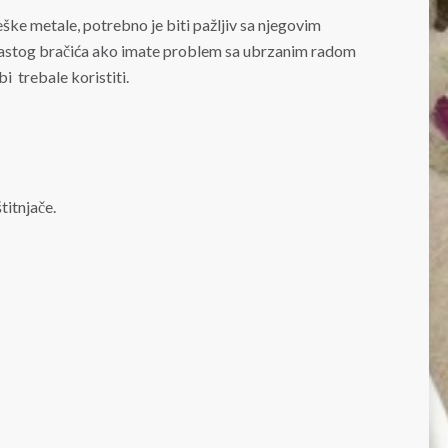
ške metale, potrebno je biti pažljiv sa njegovim
urastog bračića ako imate problem sa ubrzanim radom
bi trebale koristiti.
titnjače.