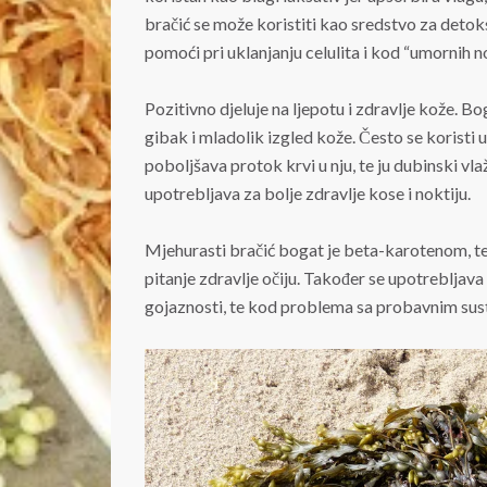
bračić se može koristiti kao sredstvo za detok
pomoći pri uklanjanju celulita i kod “umornih n
Pozitivno djeluje na ljepotu i zdravlje kože. 
gibak i mladolik izgled kože. Često se koristi
poboljšava protok krvi u nju, te ju dubinski vlaž
upotrebljava za bolje zdravlje kose i noktiju.
Mjehurasti bračić bogat je beta-karotenom, te
pitanje zdravlje očiju. Također se upotrebljava
gojaznosti, te kod problema sa probavnim su