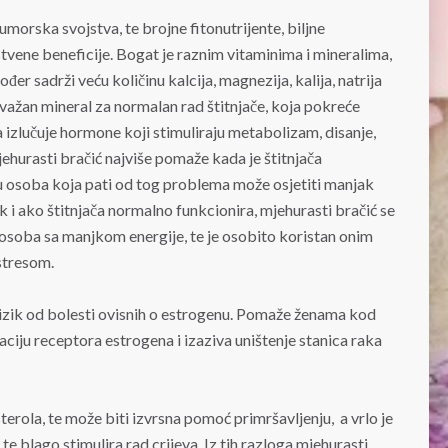
umorska svojstva, te brojne fitonutrijente, biljne
tvene beneficije. Bogat je raznim vitaminima i mineralima,
er sadrži veću količinu kalcija, magnezija, kalija, natrija
 važan mineral za normalan rad štitnjače, koja pokreće
ača izlučuje hormone koji stimuliraju metabolizam, disanje,
jehurasti bračić najviše pomaže kada je štitnjača
ju osoba koja pati od tog problema može osjetiti manjak
ak i ako štitnjača normalno funkcionira, mjehurasti bračić se
e osoba sa manjkom energije, te je osobito koristan onim
stresom.
izik od bolesti ovisnih o estrogenu. Pomaže ženama kod
aciju receptora estrogena i izaziva uništenje stanica raka
terola, te može biti izvrsna pomoć primršavljenju, a vrlo je
 te blago stimulira rad crijeva. Iz tih razloga mjehurasti