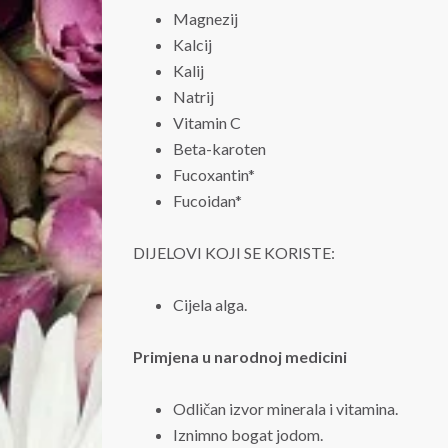
Magnezij
Kalcij
Kalij
Natrij
Vitamin C
Beta-karoten
Fucoxantin*
Fucoidan*
DIJELOVI KOJI SE KORISTE:
Cijela alga.
Primjena u narodnoj medicini
Odličan izvor minerala i vitamina.
Iznimno bogat jodom.