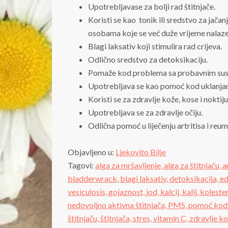
Upotrebljavase za bolji rad štitnjače.
Koristi se kao tonik ili sredstvo za jač
osobama koje se već duže vrijeme nalaz
Blagi laksativ koji stimulira rad crijeva.
Odlično sredstvo za detoksikaciju.
Pomaže kod problema sa probavnim su
Upotrebljava se kao pomoć kod uklanjanj
Koristi se za zdravlje kože, kose i noktiju
Upotrebljava se za zdravlje očiju.
Odlična pomoć u liječenju artritisa i reu
Objavljeno u:
Ljekovito Bilje
Tagovi:
alga za mršavljenje,
alga za štitnjaču,
a
bladderwrack,
blagi laksativ,
detoksikacija,
e
vesiculosis,
gojaznost,
jod,
kalcij,
kalij,
koleste
nedovoljno aktivna štitnjača,
PMS,
pomoć kod 
štitnjaču,
štitnjača,
stres,
vitamin C,
zdravlje k