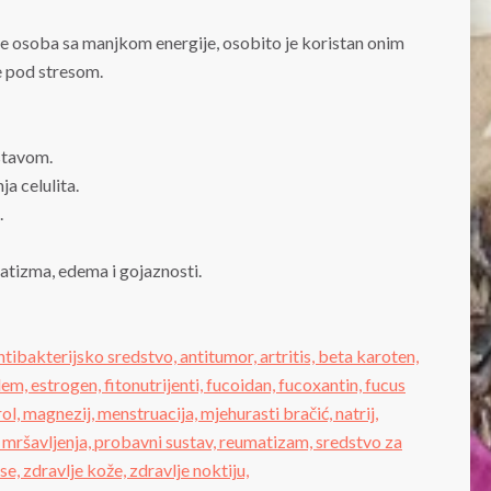
anje osoba sa manjkom energije, osobito je koristan onim
e pod stresom.
stavom.
a celulita.
.
matizma, edema i gojaznosti.
ntibakterijsko sredstvo,
antitumor,
artritis,
beta karoten,
dem,
estrogen,
fitonutrijenti,
fucoidan,
fucoxantin,
fucus
rol,
magnezij,
menstruacija,
mjehurasti bračić,
natrij,
mršavljenja,
probavni sustav,
reumatizam,
sredstvo za
ose,
zdravlje kože,
zdravlje noktiju,