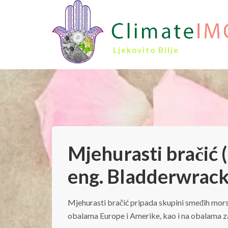
Ljekovito Bilje
Mjehurasti bračić (
eng. Bladderwrack)
Mjehurasti bračić pripada skupini smeđih mors
obalama Europe i Amerike, kao i na obalama z