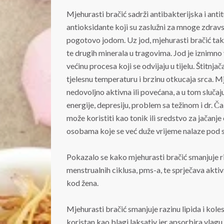
Mjehurasti bračić sadrži antibakterijska i antit
antioksidante koji su zaslužni za mnoge zdravs
pogotovo jodom. Uz jod, mjehurasti bračić takođ
te drugih minerala u tragovima. Jod je iznimno
većinu procesa koji se odvijaju u tijelu. Štitnj
tjelesnu temperaturu i brzinu otkucaja srca. M
nedovoljno aktivna ili povećana, a u tom sluča
energije, depresiju, problem sa težinom i dr. Č
može koristiti kao tonik ili sredstvo za jačanj
osobama koje se već duže vrijeme nalaze pod 
Pokazalo se kako mjehurasti bračić smanjuje r
menstrualnih ciklusa, pms-a, te sprječava aktiv
kod žena.
Mjehurasti bračić smanjuje razinu lipida i koles
koristan kao blagi laksativ jer apsorbira vlagu,