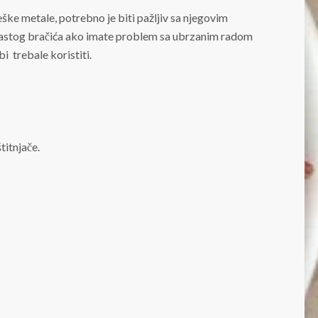
ške metale, potrebno je biti pažljiv sa njegovim
urastog bračića ako imate problem sa ubrzanim radom
bi trebale koristiti.
titnjače.