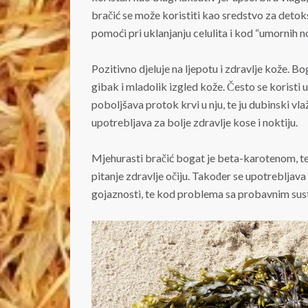
bračić se može koristiti kao sredstvo za detok
pomoći pri uklanjanju celulita i kod “umornih n
Pozitivno djeluje na ljepotu i zdravlje kože. 
gibak i mladolik izgled kože. Često se koristi
poboljšava protok krvi u nju, te ju dubinski vlaž
upotrebljava za bolje zdravlje kose i noktiju.
Mjehurasti bračić bogat je beta-karotenom, te
pitanje zdravlje očiju. Također se upotrebljava
gojaznosti, te kod problema sa probavnim su