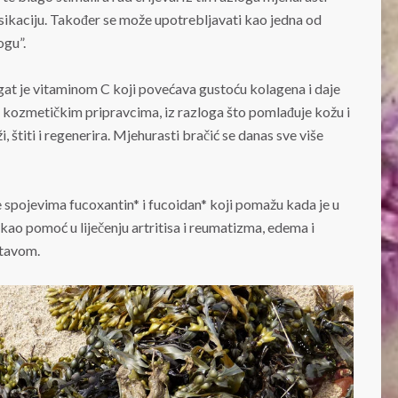
sikaciju. Također se može upotrebljavati kao jedna od
ogu”.
Bogat je vitaminom C koji povećava gustoću kolagena i daje
 u kozmetičkim pripravcima, iz razloga što pomlađuje kožu i
i, štiti i regenerira. Mjehurasti bračić se danas sve više
 spojevima fucoxantin* i fucoidan* koji pomažu kada je u
 kao pomoć u liječenju artritisa i reumatizma, edema i
stavom.