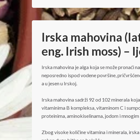
Irska mahovina (la
eng. Irish moss) – l
Irska mahovina je alga koja se može pronaći n
neposredno ispod vodene površine, pričvršćene z
a u jesen u Irskoj.
Irska mahovina sadrži 92 od 102 minerala koja
vitaminima B kompleksa, vitaminom C i sumpor
proteinima, aminokiselinama, jodom i mnogim
Zbog visoke količine vitamina i minerala, irska