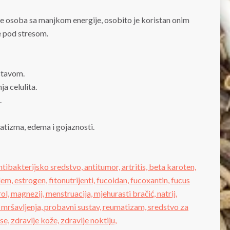
anje osoba sa manjkom energije, osobito je koristan onim
e pod stresom.
stavom.
a celulita.
.
matizma, edema i gojaznosti.
ntibakterijsko sredstvo,
antitumor,
artritis,
beta karoten,
dem,
estrogen,
fitonutrijenti,
fucoidan,
fucoxantin,
fucus
rol,
magnezij,
menstruacija,
mjehurasti bračić,
natrij,
mršavljenja,
probavni sustav,
reumatizam,
sredstvo za
ose,
zdravlje kože,
zdravlje noktiju,