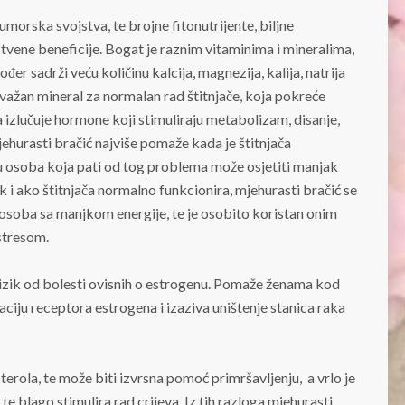
umorska svojstva, te brojne fitonutrijente, biljne
tvene beneficije. Bogat je raznim vitaminima i mineralima,
er sadrži veću količinu kalcija, magnezija, kalija, natrija
 važan mineral za normalan rad štitnjače, koja pokreće
ača izlučuje hormone koji stimuliraju metabolizam, disanje,
jehurasti bračić najviše pomaže kada je štitnjača
ju osoba koja pati od tog problema može osjetiti manjak
ak i ako štitnjača normalno funkcionira, mjehurasti bračić se
e osoba sa manjkom energije, te je osobito koristan onim
stresom.
izik od bolesti ovisnih o estrogenu. Pomaže ženama kod
aciju receptora estrogena i izaziva uništenje stanica raka
terola, te može biti izvrsna pomoć primršavljenju, a vrlo je
 te blago stimulira rad crijeva. Iz tih razloga mjehurasti