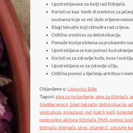
Upotrebljavase za bolji rad štitnjače.
Koristi se kao tonik ili sredstvo za jač
osobama koje se već duže vrijeme nalaz
Blagi laksativ koji stimulira rad crijeva.
Odlično sredstvo za detoksikaciju.
Pomaže kod problema sa probavnim su
Upotrebljava se kao pomoć kod uklanjanj
Koristi se za zdravlje kože, kose i noktiju
Upotrebljava se za zdravlje očiju.
Odlična pomoć u liječenju artritisa i reu
Objavljeno u:
Ljekovito Bilje
Tagovi:
alga za mršavljenje,
alga za štitnjaču,
a
bladderwrack,
blagi laksativ,
detoksikacija,
e
vesiculosis,
gojaznost,
jod,
kalcij,
kalij,
koleste
nedovoljno aktivna štitnjača,
PMS,
pomoć kod 
štitnjaču,
štitnjača,
stres,
vitamin C,
zdravlje k