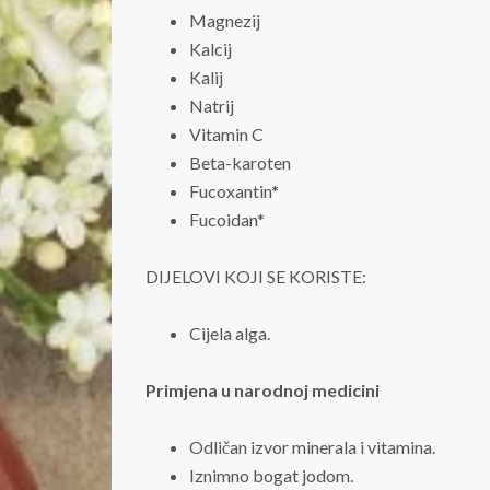
Magnezij
Kalcij
Kalij
Natrij
Vitamin C
Beta-karoten
Fucoxantin*
Fucoidan*
DIJELOVI KOJI SE KORISTE:
Cijela alga.
Primjena u narodnoj medicini
Odličan izvor minerala i vitamina.
Iznimno bogat jodom.