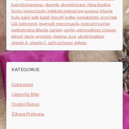
bubrežni kamenac,
diuretik,
ekspektorans,
folna kiselina,
fosfor,
homocistein,
infekcije mokraćnog sustava,
iritacija
kože,
kalcij,
kalij,
kašalj,
klorofil,
kolike,
konjuktivitis,
krvni tlak,
LDL kolesterol,
magnezij,
menstruacija,
mokraćni sustav,
nadbubrežna žlijezda,
parsley,
peršin,
petroselinum crispum,
plinovi,
pluća,
prostata,
slezena,
srce,
ubodi insekata,
vitamin A,
vitamin C,
začin za hranu,
željezo,
KATEGORIJE
Duhovnost
Ljekovito Bilje
Osobni Razvoj
Zdrava Prehrana