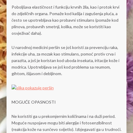
Poboljšava elastičnost i funkciju krvnih žila, kao i protok krvi
do zdjeličnih organa. Pomaže kod kašlja i zagušenja pluća, a
često se upotrebljava kao probavni stimulans (pomaže kod
plinova, probavnih smetnji, kolika, može se koristiti kao
osvježivač daha).
U narodnoj medicini peršin se još koristi za prevenciju raka,
infekcije uha, za mozak kao stimulans, pomoć protiv crva i
parazita, a još je koristan kod uboda insekata, iritacije kože i
modrica. Upotrebljava se još kod problema sa reumom,
gihtom, išijasom i debljinom.
MOGUĆE OPASNOSTI
Ne koristiti ga u prekomjernim količinama i na duži period.
Moguće nuspojave mogu biti alergije i fotosenzibilnost
(reakcija kože na sunčevo svijetlo). Izbjegavati ga u trudnoći.