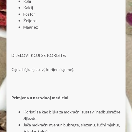
Kalij
Kalcij
Fosfor
Željezo
Magnezij
DIJELOVI KOJI SE KORISTE:
Cijela biljka (listovi, korijen i sjeme).
Primjena u narodnoj medicini
Koristi se kao biljka za mokraćni sustav i nadbubrežne
žlijezde.
Jača mokraćni mjehur, bubrege, slezenu, žučni mjehur,
želudac i pluća.