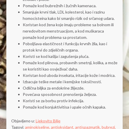
Pomaže kod bubrežnih i žučnih kamenaca.
Smanjuje krvni tlak, LDL kolesterol, kao i razinu
homocisteina kako bi smanjio rizik od srčanog udara.
Koristan kod žena koje imaju probleme sa bolnom ili
neredovitom menstruacijom, a kod muškaraca
pomaže kod problema sa prostatom.
Poboljšava elastičnost i funkciju krvnih žila, kao i
protok krvi do zdjeličnih organa.
Koristi se kod kašlja i zagušenja pluća.
Pomaže kod plinova, probavnih smetnji, kolika, a može
se koristiti kao osvježivač daha.
Koristan kod uboda insekata, iritacije kože i modrica.
Izbacuje teške metale i kemijske toksičnosti.
Odlična biljka za endokrine žlijezde.
Povećava sposobnost prenošenja željeza.
Koristi se za borbu protiv infekcija.
Pomaže kod konjuktivitisa i upale očnih kapaka.
Objavljeno u:
Ljekovito Bilje
Tagovi:
aminokiseline,
antioksidant,
antispazmatik,
bubrezi,