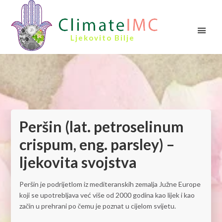
Ljekovito Bilje
Peršin (lat. petroselinum
crispum, eng. parsley) –
ljekovita svojstva
Peršin je podrijetlom iz mediteranskih zemalja Južne Europe
koji se upotrebljava već više od 2000 godina kao lijek i kao
začin u prehrani po čemu je poznat u cijelom svijetu.