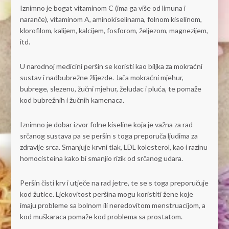
Iznimno je bogat vitaminom C (ima ga više od limuna i
naranče), vitaminom A, aminokiselinama, folnom kiselinom,
klorofilom, kalijem, kalcijem, fosforom, željezom, magnezijem,
itd.
U narodnoj medicini peršin se koristi kao biljka za mokraćni
sustav i nadbubrežne žlijezde. Jača mokraćni mjehur,
bubrege, slezenu, žučni mjehur, želudac i pluća, te pomaže
kod bubrežnih i žučnih kamenaca.
Iznimno je dobar izvor folne kiseline koja je važna za rad
srčanog sustava pa se peršin s toga preporuča ljudima za
zdravlje srca. Smanjuje krvni tlak, LDL kolesterol, kao i razinu
homocisteina kako bi smanjio rizik od srčanog udara.
Peršin čisti krv i utječe na rad jetre, te se s toga preporučuje
kod žutice. Ljekovitost peršina mogu koristiti žene koje
imaju probleme sa bolnom ili neredovitom menstruacijom, a
kod muškaraca pomaže kod problema sa prostatom.