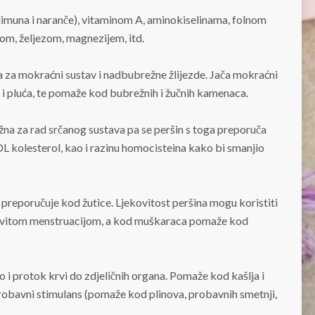
limuna i naranče), vitaminom A, aminokiselinama, folnom
rom, željezom, magnezijem, itd.
ka za mokraćni sustav i nadbubrežne žlijezde. Jača mokraćni
c i pluća, te pomaže kod bubrežnih i žučnih kamenaca.
ažna za rad srčanog sustava pa se peršin s toga preporuča
LDL kolesterol, kao i razinu homocisteina kako bi smanjio
oga preporučuje kod žutice. Ljekovitost peršina mogu koristiti
dovitom menstruacijom, a kod muškaraca pomaže kod
ao i protok krvi do zdjeličnih organa. Pomaže kod kašlja i
probavni stimulans (pomaže kod plinova, probavnih smetnji,