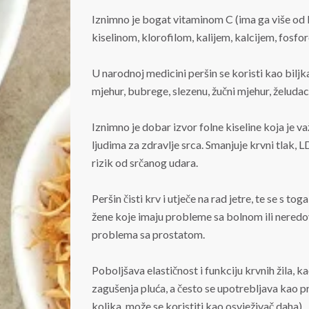
Iznimno je bogat vitaminom C (ima ga više od 
kiselinom, klorofilom, kalijem, kalcijem, fosfo
U narodnoj medicini peršin se koristi kao bilj
mjehur, bubrege, slezenu, žučni mjehur, želuda
Iznimno je dobar izvor folne kiseline koja je v
ljudima za zdravlje srca. Smanjuje krvni tlak, 
rizik od srčanog udara.
Peršin čisti krv i utječe na rad jetre, te se s t
žene koje imaju probleme sa bolnom ili nere
problema sa prostatom.
Poboljšava elastičnost i funkciju krvnih žila, k
zagušenja pluća, a često se upotrebljava kao 
kolika, može se koristiti kao osvježivač daha).