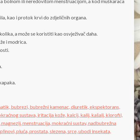
sa bolnom ili neredovitom menstruacijom, a kod muškaraca
ila, kao i protok krvi do zdjeličnih organa.
olika, a može se koristiti kao osvježivač daha.
že i modrica.
osti.
.
 kapaka.
atik,
bubrezi,
bubrežni kamenac,
diuretik,
ekspektorans,
okraćnog sustava,
iritacija kože,
kalcij,
kalij,
kašalj,
klorofil,
,
magnezij,
menstruacija,
mokraćni sustav,
nadbubrežna
plinovi,
pluća,
prostata,
slezena,
srce,
ubodi insekata,