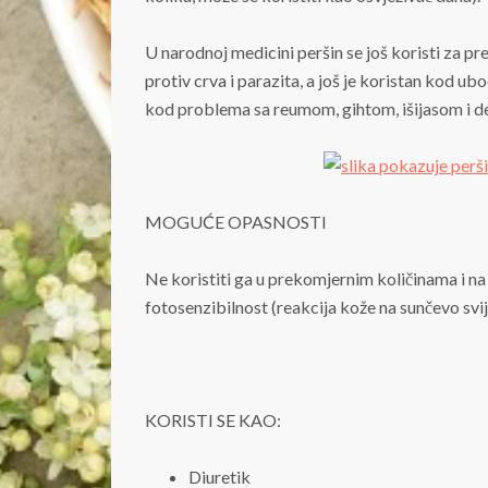
U narodnoj medicini peršin se još koristi za p
protiv crva i parazita, a još je koristan kod ub
kod problema sa reumom, gihtom, išijasom i d
MOGUĆE OPASNOSTI
Ne koristiti ga u prekomjernim količinama i na
fotosenzibilnost (reakcija kože na sunčevo svije
KORISTI SE KAO:
Diuretik