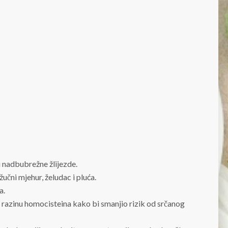
i nadbubrežne žlijezde.
učni mjehur, želudac i pluća.
a.
 i razinu homocisteina kako bi smanjio rizik od srčanog