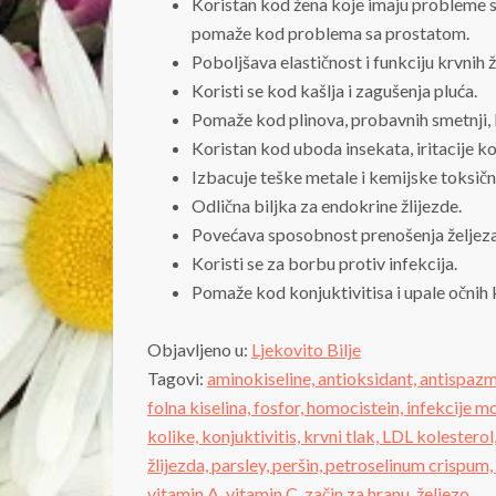
Koristan kod žena koje imaju probleme 
pomaže kod problema sa prostatom.
Poboljšava elastičnost i funkciju krvnih ž
Koristi se kod kašlja i zagušenja pluća.
Pomaže kod plinova, probavnih smetnji, k
Koristan kod uboda insekata, iritacije ko
Izbacuje teške metale i kemijske toksičn
Odlična biljka za endokrine žlijezde.
Povećava sposobnost prenošenja željeza
Koristi se za borbu protiv infekcija.
Pomaže kod konjuktivitisa i upale očnih
Objavljeno u:
Ljekovito Bilje
Tagovi:
aminokiseline,
antioksidant,
antispazm
folna kiselina,
fosfor,
homocistein,
infekcije m
kolike,
konjuktivitis,
krvni tlak,
LDL kolesterol
žlijezda,
parsley,
peršin,
petroselinum crispum,
vitamin A,
vitamin C,
začin za hranu,
željezo,