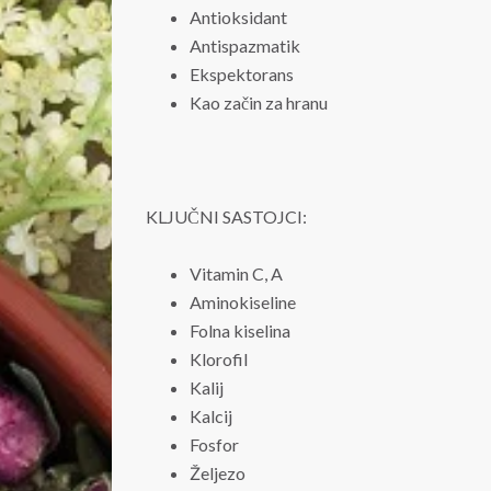
Antioksidant
Antispazmatik
Ekspektorans
Kao začin za hranu
KLJUČNI SASTOJCI:
Vitamin C, A
Aminokiseline
Folna kiselina
Klorofil
Kalij
Kalcij
Fosfor
Željezo