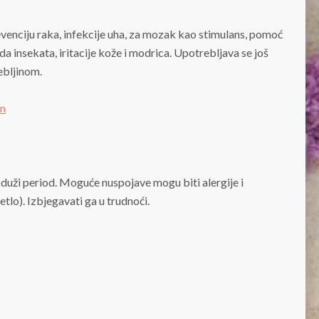
revenciju raka, infekcije uha, za mozak kao stimulans, pomoć
oda insekata, iritacije kože i modrica. Upotrebljava se još
ebljinom.
 duži period. Moguće nuspojave mogu biti alergije i
tlo). Izbjegavati ga u trudnoći.