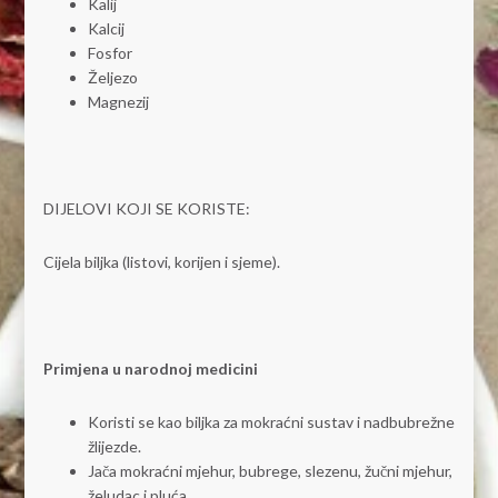
Kalij
Kalcij
Fosfor
Željezo
Magnezij
DIJELOVI KOJI SE KORISTE:
Cijela biljka (listovi, korijen i sjeme).
Primjena u narodnoj medicini
Koristi se kao biljka za mokraćni sustav i nadbubrežne
žlijezde.
Jača mokraćni mjehur, bubrege, slezenu, žučni mjehur,
želudac i pluća.