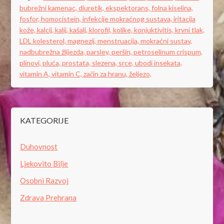
bubrežni kamenac,
diuretik,
ekspektorans,
folna kiselina,
fosfor,
homocistein,
infekcije mokraćnog sustava,
iritacija
kože,
kalcij,
kalij,
kašalj,
klorofil,
kolike,
konjuktivitis,
krvni tlak,
LDL kolesterol,
magnezij,
menstruacija,
mokraćni sustav,
nadbubrežna žlijezda,
parsley,
peršin,
petroselinum crispum,
plinovi,
pluća,
prostata,
slezena,
srce,
ubodi insekata,
vitamin A,
vitamin C,
začin za hranu,
željezo,
KATEGORIJE
Duhovnost
Ljekovito Bilje
Osobni Razvoj
Zdrava Prehrana