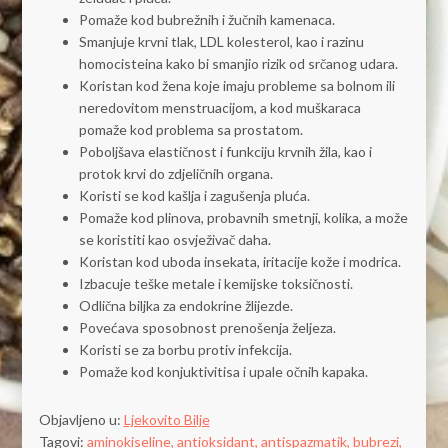
Pomaže kod bubrežnih i žučnih kamenaca.
Smanjuje krvni tlak, LDL kolesterol, kao i razinu
homocisteina kako bi smanjio rizik od srčanog udara.
Koristan kod žena koje imaju probleme sa bolnom ili
neredovitom menstruacijom, a kod muškaraca
pomaže kod problema sa prostatom.
Poboljšava elastičnost i funkciju krvnih žila, kao i
protok krvi do zdjeličnih organa.
Koristi se kod kašlja i zagušenja pluća.
Pomaže kod plinova, probavnih smetnji, kolika, a može
se koristiti kao osvježivač daha.
Koristan kod uboda insekata, iritacije kože i modrica.
Izbacuje teške metale i kemijske toksičnosti.
Odlična biljka za endokrine žlijezde.
Povećava sposobnost prenošenja željeza.
Koristi se za borbu protiv infekcija.
Pomaže kod konjuktivitisa i upale očnih kapaka.
Objavljeno u:
Ljekovito Bilje
Tagovi:
aminokiseline,
antioksidant,
antispazmatik,
bubrezi,