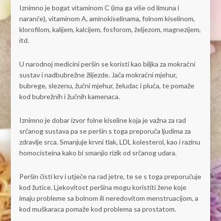
Iznimno je bogat vitaminom C (ima ga više od limuna i
naranče), vitaminom A, aminokiselinama, folnom kiselinom,
klorofilom, kalijem, kalcijem, fosforom, željezom, magnezijem,
itd.
U narodnoj medicini peršin se koristi kao biljka za mokraćni
sustav i nadbubrežne žlijezde. Jača mokraćni mjehur,
bubrege, slezenu, žučni mjehur, želudac i pluća, te pomaže
kod bubrežnih i žučnih kamenaca.
Iznimno je dobar izvor folne kiseline koja je važna za rad
srčanog sustava pa se peršin s toga preporuča ljudima za
zdravlje srca. Smanjuje krvni tlak, LDL kolesterol, kao i razinu
homocisteina kako bi smanjio rizik od srčanog udara.
Peršin čisti krv i utječe na rad jetre, te se s toga preporučuje
kod žutice. Ljekovitost peršina mogu koristiti žene koje
imaju probleme sa bolnom ili neredovitom menstruacijom, a
kod muškaraca pomaže kod problema sa prostatom.