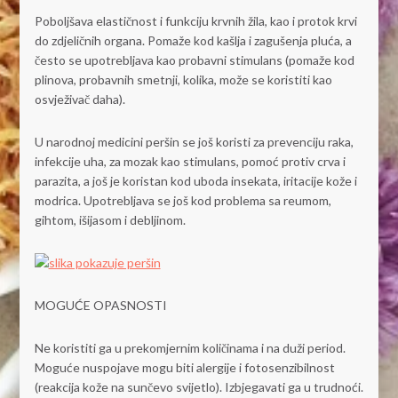
Poboljšava elastičnost i funkciju krvnih žila, kao i protok krvi
do zdjeličnih organa. Pomaže kod kašlja i zagušenja pluća, a
često se upotrebljava kao probavni stimulans (pomaže kod
plinova, probavnih smetnji, kolika, može se koristiti kao
osvježivač daha).
U narodnoj medicini peršin se još koristi za prevenciju raka,
infekcije uha, za mozak kao stimulans, pomoć protiv crva i
parazita, a još je koristan kod uboda insekata, iritacije kože i
modrica. Upotrebljava se još kod problema sa reumom,
gihtom, išijasom i debljinom.
MOGUĆE OPASNOSTI
Ne koristiti ga u prekomjernim količinama i na duži period.
Moguće nuspojave mogu biti alergije i fotosenzibilnost
(reakcija kože na sunčevo svijetlo). Izbjegavati ga u trudnoći.