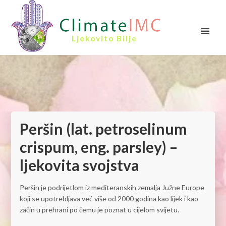
Ljekovito Bilje
Peršin (lat. petroselinum
crispum, eng. parsley) –
ljekovita svojstva
Peršin je podrijetlom iz mediteranskih zemalja Južne Europe
koji se upotrebljava već više od 2000 godina kao lijek i kao
začin u prehrani po čemu je poznat u cijelom svijetu.