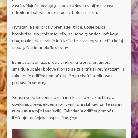
završe. Najučinkovitija je ako se uzima u ranijim fazama
određene bolesti, prije nego se bolest proširi.
Izvrstan je lijek protiv prehlade, gripe, upale pluća,
bronhitisa, sinusnih infekcija, peludne groznice, infekcija
uha, upale grla i oralnih infekcija, te u svakoj situaciji u kojoj
treba jačati imunološki sustav.
Echinacea pomaže protiv sindroma kroničnog umora,
smanjuje upale i bolove (koristi se za artritis i reumatizam), a
također je odlična pomoć u liječenju cistitisa, plinova i
probavnih smetnji.
Koristi se za liječenje raznih infekcija kože, akni, lišajeva,
opeklina, čireva, ekcema, otrovnih zmijskih ugriza, te raznih
rana (unutarnjih i vanjskih). Također je odlična pomoć u
liječenju zaušnjaka, ospica i boginja.