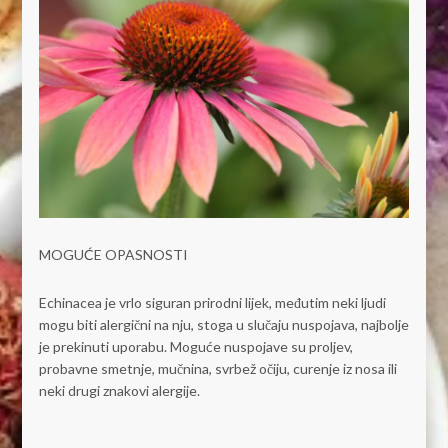
MOGUĆE OPASNOSTI
Echinacea je vrlo siguran prirodni lijek, međutim neki ljudi
mogu biti alergični na nju, stoga u slučaju nuspojava, najbolje
je prekinuti uporabu. Moguće nuspojave su proljev,
probavne smetnje, mučnina, svrbež očiju, curenje iz nosa ili
neki drugi znakovi alergije.