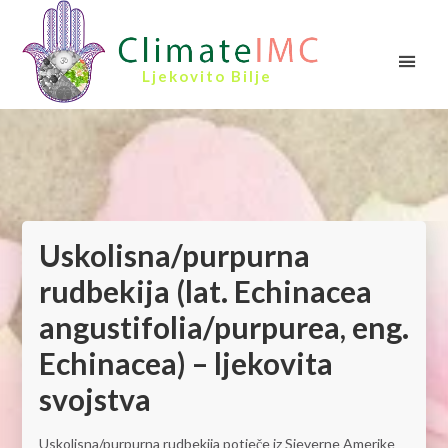
Ljekovito Bilje
Uskolisna/purpurna
rudbekija (lat. Echinacea
angustifolia/purpurea, eng.
Echinacea) – ljekovita
svojstva
Uskolisna/purpurna rudbekija potječe iz Sjeverne Amerike