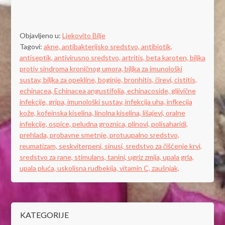
Objavljeno u:
Ljekovito Bilje
Tagovi:
akne,
antibakterijsko sredstvo,
antibiotik,
antiseptik,
antivirusno sredstvo,
artritis,
beta karoten,
biljka
protiv sindroma kroničnog umora,
biljka za imunološki
sustav,
biljka za opekline,
boginje,
bronhitis,
čirevi,
cistitis,
echinacea,
Echinacea angustifolia,
echinacoside,
gljivične
infekcije,
gripa,
imunološki sustav,
infekcija uha,
infkecija
kože,
kofeinska kiselina,
linolna kiselina,
lišajevi,
oralne
infekcije,
ospice,
peludna groznica,
plinovi,
polisaharidi,
prehlada,
probavne smetnje,
protuupalno sredstvo,
reumatizam,
seskviterpeni,
sinusi,
sredstvo za čišćenje krvi,
sredstvo za rane,
stimulans,
tanini,
ugriz zmija,
upala grla,
upala pluća,
uskolisna rudbekija,
vitamin C,
zaušnjak,
KATEGORIJE