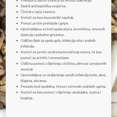
Pomaže u zaštiti stanica od virusa i bakterija.
Sadrži antiseptička svojstva.
Čisti krv i jača stanice.
Koristi se kao imunološki napitak.
Pomoć protiv prehlade i gripe.
Upotrebljava se kod upale pluća, bronhitisa, sinusnih
injekcija i peludne groznice.
Odličan lijek za upalu grla, infekcija uha i oralnih
infekcija.
Koristi se protiv sindroma kroničnog umora, te kao
pomoć za artritis i reumatizam.
Odlična pomoć u liječenju cistitisa, plinova i probavnih
smetnji.
Upotrebljava se za liječenje raznih infekcija kože, akni,
lišajeva, ekcema.
Pomaže kod opeklina, čireva i otrovnih zmijskih ugriza.
Koristi se kao pomoć u liječenju zaušnjaka, ospica i
boginja.