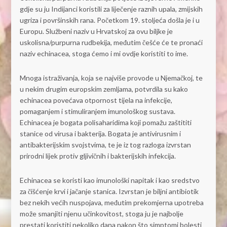
gdje su ju Indijanci koristili za liječenje raznih upala, zmijskih
ugriza i površinskih rana. Početkom 19. stoljeća došla je i u
Europu. Službeni naziv u Hrvatskoj za ovu biljke je
uskolisna/purpurna rudbekija, međutim češće će te pronaći
naziv echinacea, stoga ćemo i mi ovdje koristiti to ime.
Mnoga istraživanja, koja se najviše provode u Njemačkoj, te
u nekim drugim europskim zemljama, potvrdila su kako
echinacea povećava otpornost tijela na infekcije,
pomaganjem i stimuliranjem imunološkog sustava.
Echinacea je bogata polisaharidima koji pomažu zaštititi
stanice od virusa i bakterija. Bogata je antivirusnim i
antibakterijskim svojstvima, te je iz tog razloga izvrstan
prirodni lijek protiv gljivičnih i bakterijskih infekcija.
Echinacea se koristi kao imunološki napitak i kao sredstvo
za čišćenje krvi i jačanje stanica. Izvrstan je biljni antibiotik
bez nekih većih nuspojava, međutim prekomjerna upotreba
može smanjiti njenu učinkovitost, stoga ju je najbolje
prestati koristiti nekoliko dana nakon što simptomi bolesti