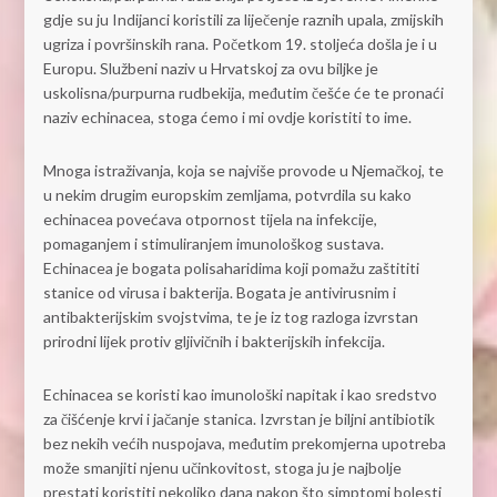
gdje su ju Indijanci koristili za liječenje raznih upala, zmijskih
ugriza i površinskih rana. Početkom 19. stoljeća došla je i u
Europu. Službeni naziv u Hrvatskoj za ovu biljke je
uskolisna/purpurna rudbekija, međutim češće će te pronaći
naziv echinacea, stoga ćemo i mi ovdje koristiti to ime.
Mnoga istraživanja, koja se najviše provode u Njemačkoj, te
u nekim drugim europskim zemljama, potvrdila su kako
echinacea povećava otpornost tijela na infekcije,
pomaganjem i stimuliranjem imunološkog sustava.
Echinacea je bogata polisaharidima koji pomažu zaštititi
stanice od virusa i bakterija. Bogata je antivirusnim i
antibakterijskim svojstvima, te je iz tog razloga izvrstan
prirodni lijek protiv gljivičnih i bakterijskih infekcija.
Echinacea se koristi kao imunološki napitak i kao sredstvo
za čišćenje krvi i jačanje stanica. Izvrstan je biljni antibiotik
bez nekih većih nuspojava, međutim prekomjerna upotreba
može smanjiti njenu učinkovitost, stoga ju je najbolje
prestati koristiti nekoliko dana nakon što simptomi bolesti