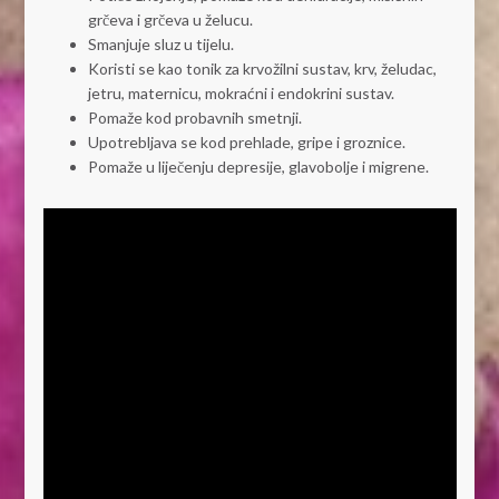
grčeva i grčeva u želucu.
Smanjuje sluz u tijelu.
Koristi se kao tonik za krvožilni sustav, krv, želudac,
jetru, maternicu, mokraćni i endokrini sustav.
Pomaže kod probavnih smetnji.
Upotrebljava se kod prehlade, gripe i groznice.
Pomaže u liječenju depresije, glavobolje i migrene.