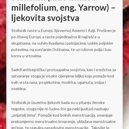
millefolium, eng. Yarrow) –
ljekovita svojstva
Stolisnik raste u Europi, Sjevernoj Americi i Aziji. Proširen je
po čitavoj Europi, a raste pojedinačno ili najčešće u
skupinama, na suhim livadama i pašnjacima, uskim poljskim
putevima, na sunčanim čistinama, te uz rubove polja i kao
korov u vrtovima.
Sadrži antiseptička i protuupalna svojstva, kao i sredstva za
zatvaranje stoga je visoko cijenjena biljka koja pomaže kod
svih vrsta rana, posjekotina, modrica, uganuća, osipa i
oteklina.
Stolisnik je izuzetno ljekovit kada su u pitanju ženske
tegobe, stoga nije ni čudno što ga neki ljudi još nazivaju
„prijatelj žena“. Pomaže kod bolnih menstruacija, smanjuje
prekomjerno menstrualno krvarenje, ublažava menstrualne
grčeve, te regulira neredovite menstruacije. Također je