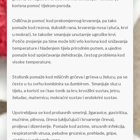
korisna pomoć tijekom poroda.
Odlična je pomoć kod prekomjernog krvarenja, pa tako
pomaže kod rezova, dubokih rana, krvarenja nosa i pluća, krvi
u mokraći, te također smanjuje unutarnje ugruške krvi.
Potiče znojenje pa time može biti vrlo korisna kod snižavanja
temperature i hlađenjem tijela prirodnim putem, a ujedno
pomaže kod sprječavanja dehidracije, čestog problema kod
visoke temperature.
Stolisnik pomaže kod mišićnih grčeva i grčeva u želucu, pa se
često u tu svrhu kombinira sa đumbirom. Smanjuje sluz u
tijelu, a koristi se i kao tonik za krv, krvožilni sustav, jetru,
želudac, maternicu, mokraćni sustav i endokrini sustav.
Upotrebljava se kod probavnih smetnji, žgaravice, gastritisa,
mučnine, plinova, čireva (uključujući i krvarenje čireva),
proljeva i dizenterije. Pomaže kod astme, sinusnih infekcija,
respiratornih virusa, peludne groznice, prehlade, gripe,
cistitisa i varikoznih vena.