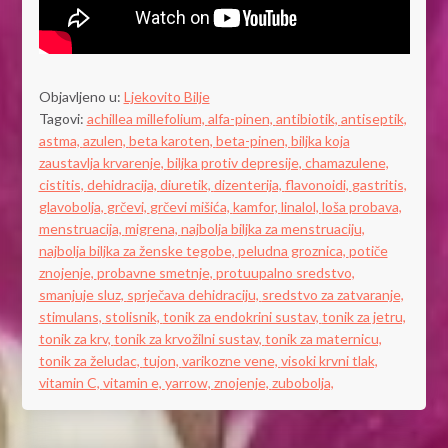
Objavljeno u:
Ljekovito Bilje
Tagovi:
achillea millefolium,
alfa-pinen,
antibiotik,
antiseptik,
astma,
azulen,
beta karoten,
beta-pinen,
biljka koja
zaustavlja krvarenje,
biljka protiv depresije,
chamazulene,
cistitis,
dehidracija,
diuretik,
dizenterija,
flavonoidi,
gastritis,
glavobolja,
grčevi,
grčevi mišića,
kamfor,
linalol,
loša probava,
menstruacija,
migrena,
najbolja biljka za menstruaciju,
najbolja biljka za ženske tegobe,
peludna groznica,
potiče
znojenje,
probavne smetnje,
protuupalno sredstvo,
smanjuje sluz,
sprječava dehidraciju,
sredstvo za zatvaranje,
stimulans,
stolisnik,
tonik za endokrini sustav,
tonik za jetru,
tonik za krv,
tonik za krvožilni sustav,
tonik za maternicu,
tonik za želudac,
tujon,
varikozne vene,
visoki krvni tlak,
vitamin C,
vitamin e,
yarrow,
znojenje,
zubobolja,