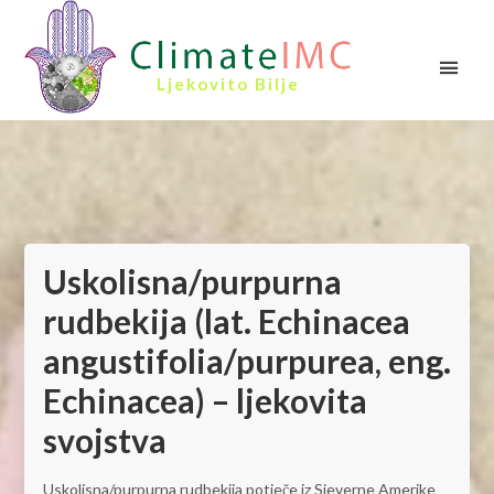
Ljekovito Bilje
Uskolisna/purpurna
rudbekija (lat. Echinacea
angustifolia/purpurea, eng.
Echinacea) – ljekovita
svojstva
Uskolisna/purpurna rudbekija potječe iz Sjeverne Amerike