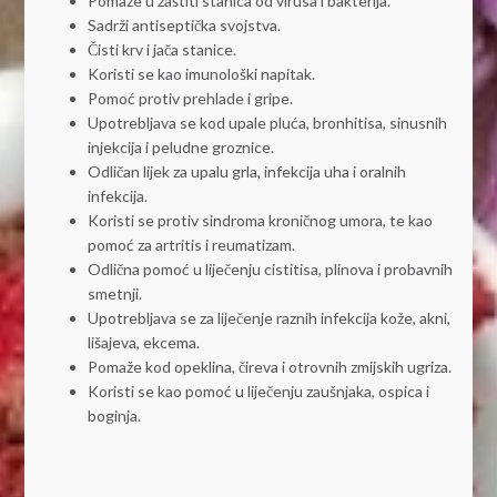
Pomaže u zaštiti stanica od virusa i bakterija.
Sadrži antiseptička svojstva.
Čisti krv i jača stanice.
Koristi se kao imunološki napitak.
Pomoć protiv prehlade i gripe.
Upotrebljava se kod upale pluća, bronhitisa, sinusnih
injekcija i peludne groznice.
Odličan lijek za upalu grla, infekcija uha i oralnih
infekcija.
Koristi se protiv sindroma kroničnog umora, te kao
pomoć za artritis i reumatizam.
Odlična pomoć u liječenju cistitisa, plinova i probavnih
smetnji.
Upotrebljava se za liječenje raznih infekcija kože, akni,
lišajeva, ekcema.
Pomaže kod opeklina, čireva i otrovnih zmijskih ugriza.
Koristi se kao pomoć u liječenju zaušnjaka, ospica i
boginja.