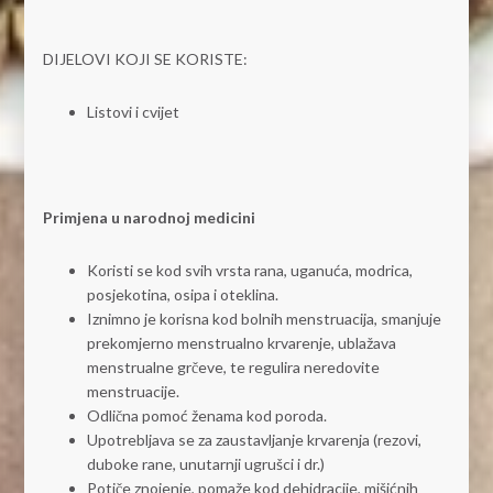
DIJELOVI KOJI SE KORISTE:
Listovi i cvijet
Primjena u narodnoj medicini
Koristi se kod svih vrsta rana, uganuća, modrica,
posjekotina, osipa i oteklina.
Iznimno je korisna kod bolnih menstruacija, smanjuje
prekomjerno menstrualno krvarenje, ublažava
menstrualne grčeve, te regulira neredovite
menstruacije.
Odlična pomoć ženama kod poroda.
Upotrebljava se za zaustavljanje krvarenja (rezovi,
duboke rane, unutarnji ugrušci i dr.)
Potiče znojenje, pomaže kod dehidracije, mišićnih