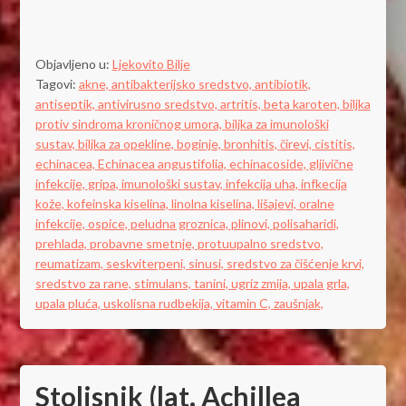
Objavljeno u:
Ljekovito Bilje
Tagovi:
akne,
antibakterijsko sredstvo,
antibiotik,
antiseptik,
antivirusno sredstvo,
artritis,
beta karoten,
biljka
protiv sindroma kroničnog umora,
biljka za imunološki
sustav,
biljka za opekline,
boginje,
bronhitis,
čirevi,
cistitis,
echinacea,
Echinacea angustifolia,
echinacoside,
gljivične
infekcije,
gripa,
imunološki sustav,
infekcija uha,
infkecija
kože,
kofeinska kiselina,
linolna kiselina,
lišajevi,
oralne
infekcije,
ospice,
peludna groznica,
plinovi,
polisaharidi,
prehlada,
probavne smetnje,
protuupalno sredstvo,
reumatizam,
seskviterpeni,
sinusi,
sredstvo za čišćenje krvi,
sredstvo za rane,
stimulans,
tanini,
ugriz zmija,
upala grla,
upala pluća,
uskolisna rudbekija,
vitamin C,
zaušnjak,
Stolisnik (lat. Achillea