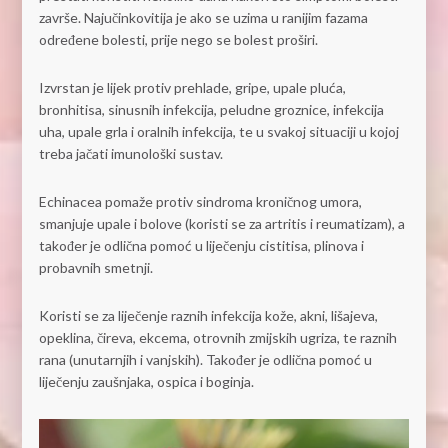
završe. Najučinkovitija je ako se uzima u ranijim fazama
određene bolesti, prije nego se bolest proširi.
Izvrstan je lijek protiv prehlade, gripe, upale pluća,
bronhitisa, sinusnih infekcija, peludne groznice, infekcija
uha, upale grla i oralnih infekcija, te u svakoj situaciji u kojoj
treba jačati imunološki sustav.
Echinacea pomaže protiv sindroma kroničnog umora,
smanjuje upale i bolove (koristi se za artritis i reumatizam), a
također je odlična pomoć u liječenju cistitisa, plinova i
probavnih smetnji.
Koristi se za liječenje raznih infekcija kože, akni, lišajeva,
opeklina, čireva, ekcema, otrovnih zmijskih ugriza, te raznih
rana (unutarnjih i vanjskih). Također je odlična pomoć u
liječenju zaušnjaka, ospica i boginja.