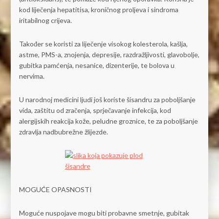
kod liječenja hepatitisa, kroničnog proljeva i sindroma
iritabilnog crijeva.
Također se koristi za liječenje visokog kolesterola, kašlja,
astme, PMS-a, znojenja, depresije, razdražljivosti, glavobolje,
gubitka pamćenja, nesanice, dizenterije, te bolova u
nervima.
U narodnoj medicini ljudi još koriste šisandru za poboljšanje
vida, zaštitu od zračenja, sprječavanje infekcija, kod
alergijskih reakcija kože, peludne groznice, te za poboljšanje
zdravlja nadbubrežne žlijezde.
MOGUĆE OPASNOSTI
Moguće nuspojave mogu biti probavne smetnje, gubitak