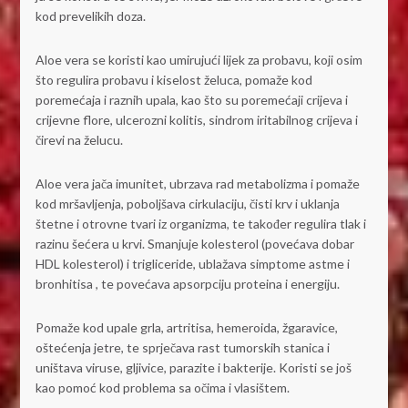
kod prevelikih doza.
Aloe vera se koristi kao umirujući lijek za probavu, koji osim
što regulira probavu i kiselost želuca, pomaže kod
poremećaja i raznih upala, kao što su poremećaji crijeva i
crijevne flore, ulcerozni kolitis, sindrom iritabilnog crijeva i
čirevi na želucu.
Aloe vera jača imunitet, ubrzava rad metabolizma i pomaže
kod mršavljenja, poboljšava cirkulaciju, čisti krv i uklanja
štetne i otrovne tvari iz organizma, te također regulira tlak i
razinu šećera u krvi. Smanjuje kolesterol (povećava dobar
HDL kolesterol) i trigliceride, ublažava simptome astme i
bronhitisa , te povećava apsorpciju proteina i energiju.
Pomaže kod upale grla, artritisa, hemeroida, žgaravice,
oštećenja jetre, te sprječava rast tumorskih stanica i
uništava viruse, gljivice, parazite i bakterije. Koristi se još
kao pomoć kod problema sa očima i vlasištem.