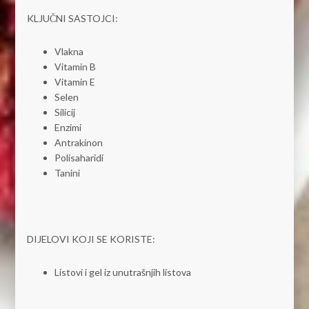
KLJUČNI SASTOJCI:
Vlakna
Vitamin B
Vitamin E
Selen
Silicij
Enzimi
Antrakinon
Polisaharidi
Tanini
DIJELOVI KOJI SE KORISTE:
Listovi i gel iz unutrašnjih listova