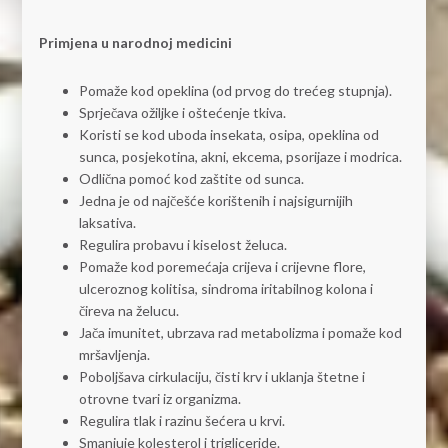
Primjena u narodnoj medicini
Pomaže kod opeklina (od prvog do trećeg stupnja).
Sprječava ožiljke i oštećenje tkiva.
Koristi se kod uboda insekata, osipa, opeklina od
sunca, posjekotina, akni, ekcema, psorijaze i modrica.
Odlična pomoć kod zaštite od sunca.
Jedna je od najčešće korištenih i najsigurnijih
laksativa.
Regulira probavu i kiselost želuca.
Pomaže kod poremećaja crijeva i crijevne flore,
ulceroznog kolitisa, sindroma iritabilnog kolona i
čireva na želucu.
Jača imunitet, ubrzava rad metabolizma i pomaže kod
mršavljenja.
Poboljšava cirkulaciju, čisti krv i uklanja štetne i
otrovne tvari iz organizma.
Regulira tlak i razinu šećera u krvi.
Smanjuje kolesterol i trigliceride.