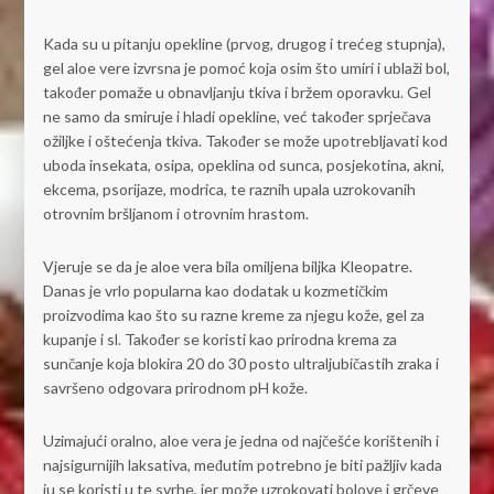
Kada su u pitanju opekline (prvog, drugog i trećeg stupnja),
gel aloe vere izvrsna je pomoć koja osim što umiri i ublaži bol,
također pomaže u obnavljanju tkiva i bržem oporavku. Gel
ne samo da smiruje i hladi opekline, već također sprječava
ožiljke i oštećenja tkiva. Također se može upotrebljavati kod
uboda insekata, osipa, opeklina od sunca, posjekotina, akni,
ekcema, psorijaze, modrica, te raznih upala uzrokovanih
otrovnim bršljanom i otrovnim hrastom.
Vjeruje se da je aloe vera bila omiljena biljka Kleopatre.
Danas je vrlo popularna kao dodatak u kozmetičkim
proizvodima kao što su razne kreme za njegu kože, gel za
kupanje i sl. Također se koristi kao prirodna krema za
sunčanje koja blokira 20 do 30 posto ultraljubičastih zraka i
savršeno odgovara prirodnom pH kože.
Uzimajući oralno, aloe vera je jedna od najčešće korištenih i
najsigurnijih laksativa, međutim potrebno je biti pažljiv kada
ju se koristi u te svrhe, jer može uzrokovati bolove i grčeve