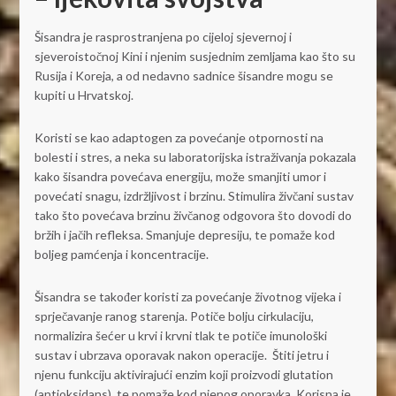
Šisandra je rasprostranjena po cijeloj sjevernoj i
sjeveroistočnoj Kini i njenim susjednim zemljama kao što su
Rusija i Koreja, a od nedavno sadnice šisandre mogu se
kupiti u Hrvatskoj.
Koristi se kao adaptogen za povećanje otpornosti na
bolesti i stres, a neka su laboratorijska istraživanja pokazala
kako šisandra povećava energiju, može smanjiti umor i
povećati snagu, izdržljivost i brzinu. Stimulira živčani sustav
tako što povećava brzinu živčanog odgovora što dovodi do
bržih i jačih refleksa. Smanjuje depresiju, te pomaže kod
boljeg pamćenja i koncentracije.
Šisandra se također koristi za povećanje životnog vijeka i
sprječavanje ranog starenja. Potiče bolju cirkulaciju,
normalizira šećer u krvi i krvni tlak te potiče imunološki
sustav i ubrzava oporavak nakon operacije. Štiti jetru i
njenu funkciju aktivirajući enzim koji proizvodi glutation
(antioksidans), te pomaže kod njenog oporavka. Korisna je