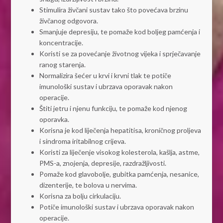
Stimulira živčani sustav tako što povećava brzinu
živčanog odgovora.
Smanjuje depresiju, te pomaže kod boljeg pamćenja i
koncentracije.
Koristi se za povećanje životnog vijeka i sprječavanje
ranog starenja.
Normalizira šećer u krvi i krvni tlak te potiče
imunološki sustav i ubrzava oporavak nakon
operacije.
Štiti jetru i njenu funkciju, te pomaže kod njenog
oporavka.
Korisna je kod liječenja hepatitisa, kroničnog proljeva
i sindroma iritabilnog crijeva.
Koristi za liječenje visokog kolesterola, kašlja, astme,
PMS-a, znojenja, depresije, razdražljivosti.
Pomaže kod glavobolje, gubitka pamćenja, nesanice,
dizenterije, te bolova u nervima.
Korisna za bolju cirkulaciju.
Potiče imunološki sustav i ubrzava oporavak nakon
operacije.