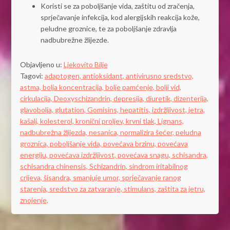
Koristi se za poboljšanje vida, zaštitu od zračenja,
sprječavanje infekcija, kod alergijskih reakcija kože,
peludne groznice, te za poboljšanje zdravlja
nadbubrežne žlijezde.
Objavljeno u:
Ljekovito Bilje
Tagovi:
adaptogen,
antioksidant,
antivirusno sredstvo,
astma,
bolja koncentracija,
bolje pamćenje,
bolji vid,
cirkulacija,
Deoxyschizandrin,
depresija,
diuretik,
dizenterija,
glavobolja,
glutation,
Gomisins,
hepatitis,
izdržljivost,
jetra,
kašalj,
kolesterol,
kronični proljev,
krvni tlak,
Lignans,
nadbubrežna žlijezda,
nesanica,
normalizira šećer,
peludna
groznica,
poboljšanje vida,
povećava brzinu,
povećava
energiju,
povećava izdržljivost,
povećava snagu,
schisandra,
schisandra chinensis,
Schizandrin,
sindrom iritabilnog
crijeva,
šisandra,
smanjuje umor,
sprječavanje ranog
starenja,
sredstvo za zatvaranje,
stimulans,
zaštita za jetru,
znojenje,