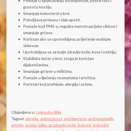
Pomaže u sprječavanju osteoporoze, potiče rast i
gustoću kostiju.
Smanjuje kolesterol u krvi.
Poboljšava probavu i slab apetit.
Pomaže kod PMS-a, regulira menstruacijske cikluse i
smanjuje grčeve.
Koristan ako se upotrebljava za liječenje multiple
skleroze.
Upotrebljava se za bolje zdravlje kože, kose i noktiju.
Stabilizira šećer u krvi, stoga je koristan
dijabetičarima.
Smanjuje grčeve u mišićima.
Pomaže u liječenju reumatizma i artritisa.
Koristan kod prehlade, alergija i astme.
Objavljeno u:
Ljekovito Bilje
Tagovi:
alergije,
anksioznost,
antidepresiv,
antispazmatik,
artritis,
astma,
biljka za zdravlje kože,
bubrezi,
bubrežni