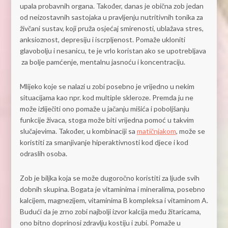
upala probavnih organa. Također, danas je obična zob jedan
od neizostavnih sastojaka u pravljenju nutritivnih tonika za
živčani sustav, koji pruža osjećaj smirenosti, ublažava stres,
anksioznost, depresiju i iscrpljenost. Pomaže ukloniti
glavobolju i nesanicu, te je vrlo koristan ako se upotrebljava
za bolje pamćenje, mentalnu jasnoću i koncentraciju.
Mlijeko koje se nalazi u zobi posebno je vrijedno u nekim
situacijama kao npr. kod multiple skleroze. Premda ju ne
može izliječiti ono pomaže u jačanju mišića i poboljšanju
funkcije živaca, stoga može biti vrijedna pomoć u takvim
slučajevima. Također, u kombinaciji sa
matičnjakom
, može se
koristiti za smanjivanje hiperaktivnosti kod djece i kod
odraslih osoba.
Zob je biljka koja se može dugoročno koristiti za ljude svih
dobnih skupina. Bogata je vitaminima i mineralima, posebno
kalcijem, magnezijem, vitaminima B kompleksa i vitaminom A.
Budući da je zrno zobi najbolji izvor kalcija među žitaricama,
ono bitno doprinosi zdravlju kostiju i zubi. Pomaže u