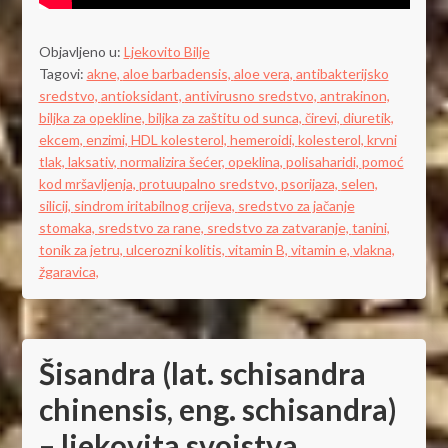
Objavljeno u:
Ljekovito Bilje
Tagovi:
akne,
aloe barbadensis,
aloe vera,
antibakterijsko
sredstvo,
antioksidant,
antivirusno sredstvo,
antrakinon,
biljka za opekline,
biljka za zaštitu od sunca,
čirevi,
diuretik,
ekcem,
enzimi,
HDL kolesterol,
hemeroidi,
kolesterol,
krvni
tlak,
laksativ,
normalizira šećer,
opeklina,
polisaharidi,
pomoć
kod mršavljenja,
protuupalno sredstvo,
psorijaza,
selen,
silicij,
sindrom iritabilnog crijeva,
sredstvo za jačanje
stomaka,
sredstvo za rane,
sredstvo za zatvaranje,
tanini,
tonik za jetru,
ulcerozni kolitis,
vitamin B,
vitamin e,
vlakna,
žgaravica,
Šisandra (lat. schisandra
chinensis, eng. schisandra)
– ljekovita svojstva