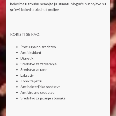
bolovima u trbuhu nemojte ju uzimati. Moguće nuspojave su
grčevi, bolovi u trbuhu i proljev.
KORISTI SE KAO:
Protuupalno sredstvo
Antioksidant
Diuretik
Sredstvo za zatvaranje
Sredstvo za rane
Laksativ
Tonik za jetru
Antibakterijsko sredstvo
Antivirusno sredstvo
Sredstvo za jačanje stomaka