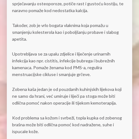
sprječavanju osteoporoze, potiče rast i gustoću kostiju, te
naravno pomaže kod nedostatka kalcija.
Također, zob je vrlo bogata vlaknima koja pomažu u
smanjenju kolesterola kao i poboljšanju probave i slabog
apetita.
Upotrebljava se za upalu zdjelice i liječenje urinarnih
infekcija kao npr. cistitis, infekcije bubrega i bubrežnih
kamenaca. Pomaže ženama kod PMS-a, regulira
menstruacijske cikluse i smanjuje grčeve.
Zobena kaša jedan je od pouzdanih kuhinjskih lijekova koji
ne samo da hrani, već umiruje i liječi pa stoga može biti
odlična pomoć nakon operacije ili tijekom kemoterapija.
Kod problema sa kožom i svrbeži, topla kupka od zobenog
brašna može biti odlična pomoć kod nadražene, suhe i
ispucale kože.