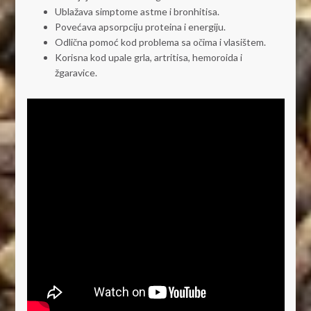
Ublažava simptome astme i bronhitisa.
Povećava apsorpciju proteina i energiju.
Odlična pomoć kod problema sa očima i vlasištem.
Korisna kod upale grla, artritisa, hemoroida i
žgaravice.