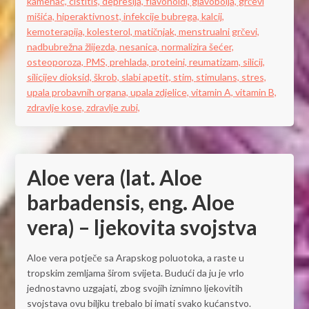
kamenac,
cistitis,
depresija,
flavonoidi,
glavobolja,
grčevi
mišića,
hiperaktivnost,
infekcije bubrega,
kalcij,
kemoterapija,
kolesterol,
matičnjak,
menstrualni grčevi,
nadbubrežna žlijezda,
nesanica,
normalizira šećer,
osteoporoza,
PMS,
prehlada,
proteini,
reumatizam,
silicij,
silicijev dioksid,
škrob,
slabi apetit,
stim,
stimulans,
stres,
upala probavnih organa,
upala zdjelice,
vitamin A,
vitamin B,
zdravlje kose,
zdravlje zubi,
Aloe vera (lat. Aloe
barbadensis, eng. Aloe
vera) – ljekovita svojstva
Aloe vera potječe sa Arapskog poluotoka, a raste u
tropskim zemljama širom svijeta. Budući da ju je vrlo
jednostavno uzgajati, zbog svojih iznimno ljekovitih
svojstava ovu biljku trebalo bi imati svako kućanstvo.