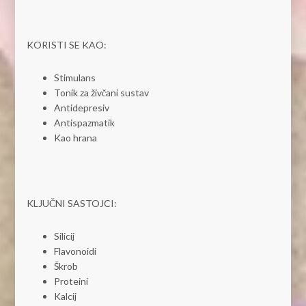
KORISTI SE KAO:
Stimulans
Tonik za živčani sustav
Antidepresiv
Antispazmatik
Kao hrana
KLJUČNI SASTOJCI:
Silicij
Flavonoidi
Škrob
Proteini
Kalcij