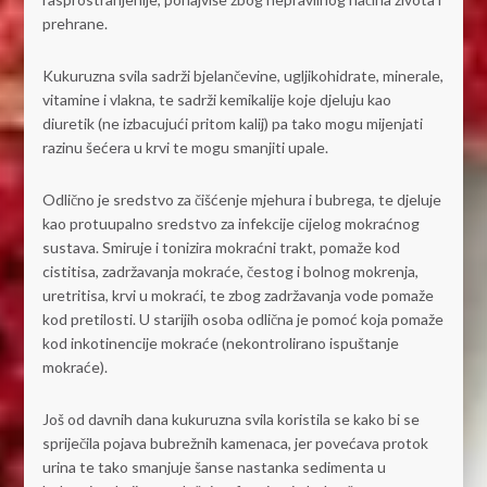
prehrane.
Kukuruzna svila sadrži bjelančevine, ugljikohidrate, minerale,
vitamine i vlakna, te sadrži kemikalije koje djeluju kao
diuretik (ne izbacujući pritom kalij) pa tako mogu mijenjati
razinu šećera u krvi te mogu smanjiti upale.
Odlično je sredstvo za čišćenje mjehura i bubrega, te djeluje
kao protuupalno sredstvo za infekcije cijelog mokraćnog
sustava. Smiruje i tonizira mokraćni trakt, pomaže kod
cistitisa, zadržavanja mokraće, čestog i bolnog mokrenja,
uretritisa, krvi u mokraći, te zbog zadržavanja vode pomaže
kod pretilosti. U starijih osoba odlična je pomoć koja pomaže
kod inkotinencije mokraće (nekontrolirano ispuštanje
mokraće).
Još od davnih dana kukuruzna svila koristila se kako bi se
spriječila pojava bubrežnih kamenaca, jer povećava protok
urina te tako smanjuje šanse nastanka sedimenta u