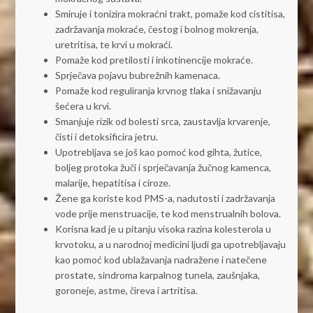
Smiruje i tonizira mokraćni trakt, pomaže kod cistitisa,
zadržavanja mokraće, čestog i bolnog mokrenja,
uretritisa, te krvi u mokraći.
Pomaže kod pretilosti i inkotinencije mokraće.
Sprječava pojavu bubrežnih kamenaca.
Pomaže kod reguliranja krvnog tlaka i snižavanju
šećera u krvi.
Smanjuje rizik od bolesti srca, zaustavlja krvarenje,
čisti i detoksificira jetru.
Upotrebljava se još kao pomoć kod gihta, žutice,
boljeg protoka žuči i sprječavanja žučnog kamenca,
malarije, hepatitisa i ciroze.
Žene ga koriste kod PMS-a, nadutosti i zadržavanja
vode prije menstruacije, te kod menstrualnih bolova.
Korisna kad je u pitanju visoka razina kolesterola u
krvotoku, a u narodnoj medicini ljudi ga upotrebljavaju
kao pomoć kod ublažavanja nadražene i natečene
prostate, sindroma karpalnog tunela, zaušnjaka,
goroneje, astme, čireva i artritisa.