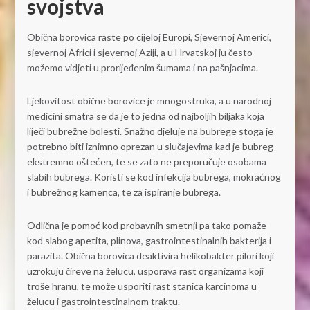
svojstva
Obična borovica raste po cijeloj Europi, Sjevernoj Americi,
sjevernoj Africi i sjevernoj Aziji, a u Hrvatskoj ju često
možemo vidjeti u prorijeđenim šumama i na pašnjacima.
Ljekovitost obične borovice je mnogostruka, a u narodnoj
medicini smatra se da je to jedna od najboljih biljaka koja
liječi bubrežne bolesti. Snažno djeluje na bubrege stoga je
potrebno biti iznimno oprezan u slučajevima kad je bubreg
ekstremno oštećen, te se zato ne preporučuje osobama
slabih bubrega. Koristi se kod infekcija bubrega, mokraćnog
i bubrežnog kamenca, te za ispiranje bubrega.
Odlična je pomoć kod probavnih smetnji pa tako pomaže
kod slabog apetita, plinova, gastrointestinalnih bakterija i
parazita. Obična borovica deaktivira helikobakter pilori koji
uzrokuju čireve na želucu, usporava rast organizama koji
troše hranu, te može usporiti rast stanica karcinoma u
želucu i gastrointestinalnom traktu.