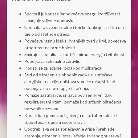
Sportaši ju koriste jer povećava snagu, izdržljivost i
smanjuje vrijeme oporavka.
Normalizira sve mentalne i fizičke funkcije, te štiti um i
tijelo od štetnog stresa.
Povećava razinu kisika i hranjivih tvari u krvi, povećava
otpornost na razne bolesti.
Smiruje i stimulira, te potiče mirnu energiju i vitalnost.
Poboljšava seksualno zdravlje.
Koristi se za jačanje libida kod muškaraca.
Štiti od oštećenja slobodnih radikala, sprječava
alergijske reakcije, uništava stanice raka, štiti od
nuspojava kemoterapije i zračenja.
Pomaže zaštiti srce, snižava povišeni krvni tlak,
regulira srčani ritam i pomaže kod srčanih oštećenja
izazvanih stresom.
Koristi kao pomoć pri liječenju raka, tuberkuloze i
dijabetesa (regulira šećer u krvi).
Upotrebljava se za sprječavanje gripe i prehlade,
starenja, oštećenja jetre, jačanje živčanog sustava i