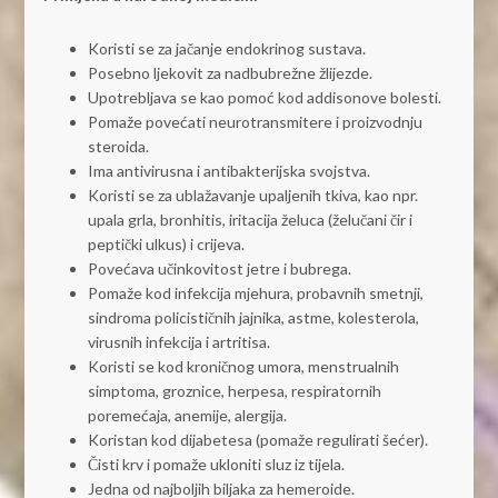
Koristi se za jačanje endokrinog sustava.
Posebno ljekovit za nadbubrežne žlijezde.
Upotrebljava se kao pomoć kod addisonove bolesti.
Pomaže povećati neurotransmitere i proizvodnju
steroida.
Ima antivirusna i antibakterijska svojstva.
Koristi se za ublažavanje upaljenih tkiva, kao npr.
upala grla, bronhitis, iritacija želuca (želučani čir i
peptički ulkus) i crijeva.
Povećava učinkovitost jetre i bubrega.
Pomaže kod infekcija mjehura, probavnih smetnji,
sindroma policističnih jajnika, astme, kolesterola,
virusnih infekcija i artritisa.
Koristi se kod kroničnog umora, menstrualnih
simptoma, groznice, herpesa, respiratornih
poremećaja, anemije, alergija.
Koristan kod dijabetesa (pomaže regulirati šećer).
Čisti krv i pomaže ukloniti sluz iz tijela.
Jedna od najboljih biljaka za hemeroide.