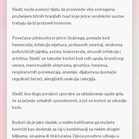
Sladić može pomoći tijelu da proizvede više estrogena
pružanjem bitnih hranjivih tvari koje jetra i endokrini sustav
trebaju da bi proizveli hormone.
Povećava učinkovitost jetre i bubrega, pomaže kod
hemeroida, infekcija mjehura, probavnih smetnji, sindroma
policističnih jajnika, astme, kolesterola, virusnih infekcija i
artritisa. Sladić se također koristi kod svih upala, kroničnog
umora, menstrualnih simptoma, groznice, herpesa,
respiratornih poremećaja, anemije, dijabetesa (pomaže
regulirati šećer), alergijskih reakcija i alergija.
Sladić ima dugu povijest uporabe za ublažavanje upale grla,
te za jačanje vokalnih sposobnosti, a još se koristi za zdravlje
kože.
Budući da je jako sladak, u malim količinama ga možete
koristiti kao dodatak za čaj u kombinaciji sa nekim drugim
biljkama, sirupima ili tinkturama. Djeca posebno uživaju u