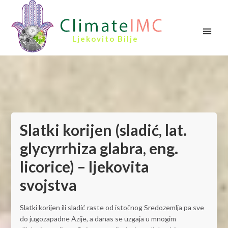
Ljekovito Bilje
Slatki korijen (sladić, lat.
glycyrrhiza glabra, eng.
licorice) – ljekovita
svojstva
Slatki korijen ili sladić raste od istočnog Sredozemlja pa sve
do jugozapadne Azije, a danas se uzgaja u mnogim