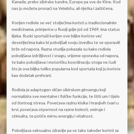
Kanade, preko sibirske tundre, Europe pa sve do Kine. Kod
nas ju možete pronaći na Velebitu, ali rijetka i zaštićena.
Korijen rodiole se već stoljećima koristi u tradiocionalnim
medicinama, primjerice u Rusiji gdje još od 1969. ima status
lijeka. Ruski sportaši korijen ove biljke koriste već
desetljećima kako bi poboljšali svoju izvedbu te se oporavili
brže od napora. Razna studija pokazala su kako rodiola
poboljšava izdržljivost i snagu, vrijeme oporavka od napora,
te kako poboljšava i motoričku koordinaciju stoga ne čudi
što je ova biljka toliko popularna kod sportaša koji ju koriste
kao dodatak prehrani.
Rodiola je adaptogen sličan sibirskom ginsengu koji
normalizira sve mentalne i fizičke funkcije, te štiti um i tijelo
od štetnog stresa. Povećava razinu kisika i hranjivih tvari u
krvi, povećava otpornost na razne bolesti, smiruje i
stimulira, te potiče mirnu energiju i vitalnost.
Poboljšava seksualno zdravlje pa se tako također koristi za