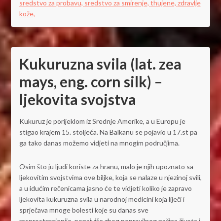
sredstvo za probavu,
sredstvo za smirenje,
thujene,
zdravlje
kože,
Kukuruzna svila (lat. zea
mays, eng. corn silk) –
ljekovita svojstva
Kukuruz je porijeklom iz Srednje Amerike, a u Europu je
stigao krajem 15. stoljeća. Na Balkanu se pojavio u 17.st pa
ga tako danas možemo vidjeti na mnogim područjima.
Osim što ju ljudi koriste za hranu, malo je njih upoznato sa
ljekovitim svojstvima ove biljke, koja se nalaze u njezinoj svili,
a u idućim rečenicama jasno će te vidjeti koliko je zapravo
ljekovita kukuruzna svila u narodnoj medicini koja liječi i
sprječava mnoge bolesti koje su danas sve
rasprostranjenije, ponajviše zbog nepravilnog načina života i