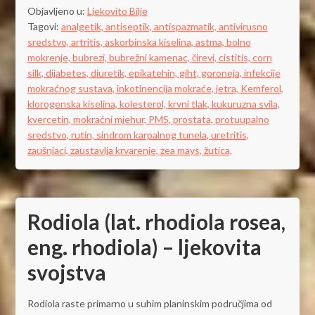
Objavljeno u:
Ljekovito Bilje
Tagovi:
analgetik,
antiseptik,
antispazmatik,
antivirusno
sredstvo,
artritis,
askorbinska kiselina,
astma,
bolno
mokrenje,
bubrezi,
bubrežni kamenac,
čirevi,
cistitis,
corn
silk,
dijabetes,
diuretik,
epikatehin,
giht,
goroneja,
infekcije
mokraćnog sustava,
inkotinencija mokraće,
jetra,
Kemferol,
klorogenska kiselina,
kolesterol,
krvni tlak,
kukuruzna svila,
kvercetin,
mokraćni mjehur,
PMS,
prostata,
protuupalno
sredstvo,
rutin,
sindrom karpalnog tunela,
uretritis,
zaušnjaci,
zaustavlja krvarenje,
zea mays,
žutica,
Rodiola (lat. rhodiola rosea,
eng. rhodiola) – ljekovita
svojstva
Rodiola raste primarno u suhim planinskim područjima od