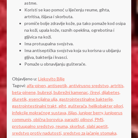
astme.
Koristi se kao pomoć u liječenju reume, gihta,
artritisa, išijasa i skorbuta.
promiče bolje zdravlje kože, pa tako pomaže kod osipa
na koži, upala kože, raznih opeklina, ogrebotina i
gljivica na koži.
Ima protuupalna svojstva.
Ima antiseptička svojstva koja su korisna u ubijanju
gljiva, bakterija i kvasci.
Pomaže u obnavljanju gušterače.
Objavljeno u:
Ljekovito Bilje
Tagovi:
alfa-pinen,
antiseptik,
antivirusno sredstvo,
artritis,
beta-pinene,
bubrezi,
bubrežni kamenac,
čirevi,
dijabetes,
diuretik,
esencijalna ulja,
gastrointestinalne bakterije,
gastrointestinalni trakt,
giht,
gušterača,
helikobakter pilori,
infekcije mokraćnog sustava,
išijas,
juniper berry,
juniperus
communis,
obična borovica,
paraziti,
plinovi,
PMS,
protuupalno sredstvo,
reuma,
skorbut,
slabi apetit,
sredstvo protiv nadutosti,
sredstvo za jačanje stomaka,