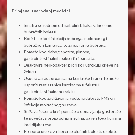
Primjena u narodnoj medicini
Smatra se jednom od najboljih biljaka za liječenje
bubrežnih bolesti.
Koristi se kod infekcija bubrega, mokraćnog i
bubrežnog kamenca, te za ispiranje bubrega.
Pomaže kod slabog apetita, plinova,
gastrointestinalnih bakterija i parazita.
Deaktivira helikobakter pilori koji uzrokuju čireve na
želucu.
Usporava rast organizama koji troše hranu, te može
usporiti rast stanica karcinoma u želucu i
gastrointestinalnom traktu.
Pomaže kod zadržavanja vode, nadutosti, PMS-a i
infekcija mokraćnog sustava.
Snižava šećer u krvi, pomaže u obnavljanju gušterače,
te povećava proizvodnju inzulina, pa je stoga korisna
kod dijabetesa.
Preporučuje se za liječenje plućnih bolesti, osobito