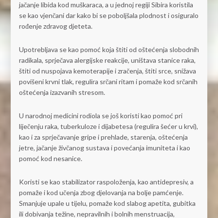
jačanje libida kod muškaraca, a u jednoj regiji Sibira koristila
se kao vjenčani dar kako bi se poboljšala plodnost i osiguralo
rođenje zdravog djeteta.
Upotrebljava se kao pomoć koja štiti od oštećenja slobodnih
radikala, sprječava alergijske reakcije, uništava stanice raka,
štiti od nuspojava kemoterapije i zračenja, štiti srce, snižava
povišeni krvni tlak, regulira srčani ritam i pomaže kod srčanih
oštećenja izazvanih stresom.
U narodnoj medicini rodiola se još koristi kao pomoć pri
liječenju raka, tuberkuloze i dijabetesa (regulira šećer u krvi),
kao i za sprječavanje gripe i prehlade, starenja, oštećenja
jetre, jačanje živčanog sustava i povećanja imuniteta i kao
pomoć kod nesanice.
Koristi se kao stabilizator raspoloženja, kao antidepresiv, a
pomaže i kod učenja zbog djelovanja na bolje pamćenje.
Smanjuje upale u tijelu, pomaže kod slabog apetita, gubitka
ili dobivanja težine, nepravilnih i bolnih menstruacija,