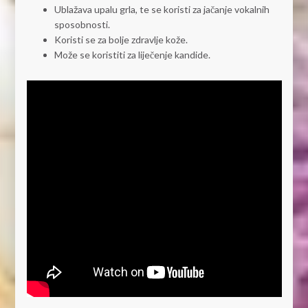
Ublažava upalu grla, te se koristi za jačanje vokalnih
sposobnosti.
Koristi se za bolje zdravlje kože.
Može se koristiti za liječenje kandide.