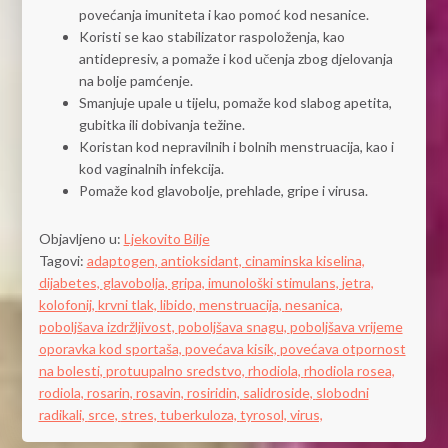
povećanja imuniteta i kao pomoć kod nesanice.
Koristi se kao stabilizator raspoloženja, kao
antidepresiv, a pomaže i kod učenja zbog djelovanja
na bolje pamćenje.
Smanjuje upale u tijelu, pomaže kod slabog apetita,
gubitka ili dobivanja težine.
Koristan kod nepravilnih i bolnih menstruacija, kao i
kod vaginalnih infekcija.
Pomaže kod glavobolje, prehlade, gripe i virusa.
Objavljeno u:
Ljekovito Bilje
Tagovi:
adaptogen,
antioksidant,
cinaminska kiselina,
dijabetes,
glavobolja,
gripa,
imunološki stimulans,
jetra,
kolofonij,
krvni tlak,
libido,
menstruacija,
nesanica,
poboljšava izdržljivost,
poboljšava snagu,
poboljšava vrijeme
oporavka kod sportaša,
povećava kisik,
povećava otpornost
na bolesti,
protuupalno sredstvo,
rhodiola,
rhodiola rosea,
rodiola,
rosarin,
rosavin,
rosiridin,
salidroside,
slobodni
radikali,
srce,
stres,
tuberkuloza,
tyrosol,
virus,