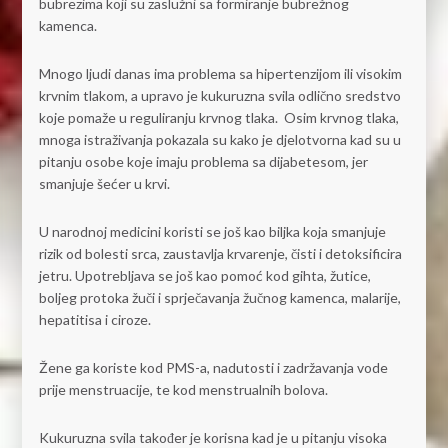
bubrezima koji su zaslužni sa formiranje bubrežnog
kamenca.
Mnogo ljudi danas ima problema sa hipertenzijom ili visokim
krvnim tlakom, a upravo je kukuruzna svila odlično sredstvo
koje pomaže u reguliranju krvnog tlaka. Osim krvnog tlaka,
mnoga istraživanja pokazala su kako je djelotvorna kad su u
pitanju osobe koje imaju problema sa dijabetesom, jer
smanjuje šećer u krvi.
U narodnoj medicini koristi se još kao biljka koja smanjuje
rizik od bolesti srca, zaustavlja krvarenje, čisti i detoksificira
jetru. Upotrebljava se još kao pomoć kod gihta, žutice,
boljeg protoka žuči i sprječavanja žučnog kamenca, malarije,
hepatitisa i ciroze.
Žene ga koriste kod PMS-a, nadutosti i zadržavanja vode
prije menstruacije, te kod menstrualnih bolova.
Kukuruzna svila također je korisna kad je u pitanju visoka