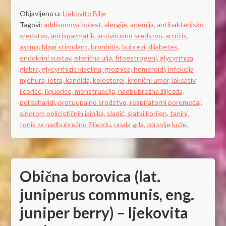
Objavljeno u:
Ljekovito Bilje
Tagovi:
addisonova bolest,
alergije,
anemija,
antibakterijsko
sredstvo,
antispazmatik,
antivirusno sredstvo,
artritis,
astma,
blagi stimulant,
bronhitis,
bubrezi,
dijabetes,
endokrini sustav,
eterična ulja,
fitoestrogeni,
glycyrrhiza
glabra,
glycyrrhizic kiselina,
groznica,
hemeroidi,
infekcija
mjehura,
jetra,
kandida,
kolesterol,
kronični umor,
laksativ,
licorice,
liquorice,
menstruacija,
nadbubrežna žlijezda,
polisaharidi,
protuupalno sredstvo,
respiratorni poremećaj,
sindrom policističnih jajnika,
sladić,
slatki korijen,
tanini,
tonik za nadbubrežnu žlijezdu,
upala grla,
zdravlje kože,
Obična borovica (lat.
juniperus communis, eng.
juniper berry) – ljekovita