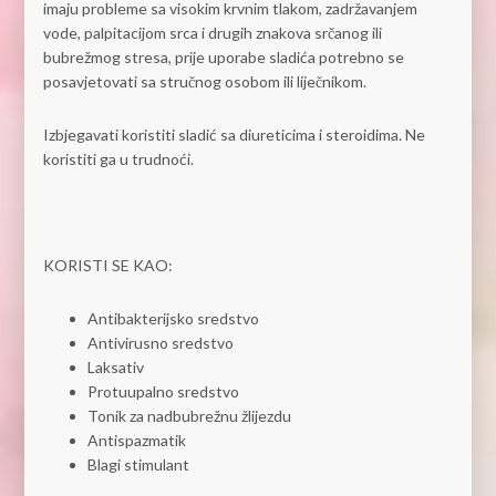
imaju probleme sa visokim krvnim tlakom, zadržavanjem
vode, palpitacijom srca i drugih znakova srčanog ili
bubrežmog stresa, prije uporabe sladića potrebno se
posavjetovati sa stručnog osobom ili liječnikom.
Izbjegavati koristiti sladić sa diureticima i steroidima. Ne
koristiti ga u trudnoći.
KORISTI SE KAO:
Antibakterijsko sredstvo
Antivirusno sredstvo
Laksativ
Protuupalno sredstvo
Tonik za nadbubrežnu žlijezdu
Antispazmatik
Blagi stimulant