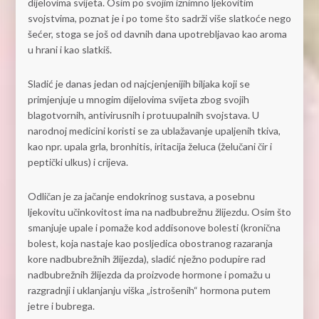
dijelovima svijeta. Osim po svojim iznimno ljekovitim
svojstvima, poznat je i po tome što sadrži više slatkoće nego
šećer, stoga se još od davnih dana upotrebljavao kao aroma
u hrani i kao slatkiš.
Sladić je danas jedan od najcjenjenijih biljaka koji se
primjenjuje u mnogim dijelovima svijeta zbog svojih
blagotvornih, antivirusnih i protuupalnih svojstava. U
narodnoj medicini koristi se za ublažavanje upaljenih tkiva,
kao npr. upala grla, bronhitis, iritacija želuca (želučani čir i
peptički ulkus) i crijeva.
Odličan je za jačanje endokrinog sustava, a posebnu
ljekovitu učinkovitost ima na nadbubrežnu žlijezdu. Osim što
smanjuje upale i pomaže kod addisonove bolesti (kronična
bolest, koja nastaje kao posljedica obostranog razaranja
kore nadbubrežnih žlijezda), sladić nježno podupire rad
nadbubrežnih žlijezda da proizvode hormone i pomažu u
razgradnji i uklanjanju viška „istrošenih“ hormona putem
jetre i bubrega.