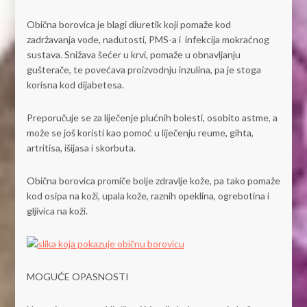
Obična borovica je blagi diuretik koji pomaže kod
zadržavanja vode, nadutosti, PMS-a i infekcija mokraćnog
sustava. Snižava šećer u krvi, pomaže u obnavljanju
gušterače, te povećava proizvodnju inzulina, pa je stoga
korisna kod dijabetesa.
Preporučuje se za liječenje plućnih bolesti, osobito astme, a
može se još koristi kao pomoć u liječenju reume, gihta,
artritisa, išijasa i skorbuta.
Obična borovica promiče bolje zdravlje kože, pa tako pomaže
kod osipa na koži, upala kože, raznih opeklina, ogrebotina i
gljivica na koži.
MOGUĆE OPASNOSTI