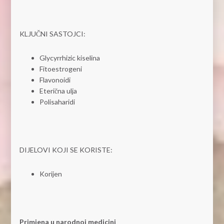
KLJUČNI SASTOJCI:
Glycyrrhizic kiselina
Fitoestrogeni
Flavonoidi
Eterična ulja
Polisaharidi
DIJELOVI KOJI SE KORISTE:
Korijen
Primjena u narodnoj medicini